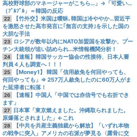
高校野球部のマネージャーがこちら…」→「可愛い…
（ﾌﾞﾙﾌﾞﾙ」＝韓国の反応
【竹外交】米国は曖昧､韓国は冷ややか…習近平
22
を激怒させた高市発言に｢無言の支持｣を示した国の
大胆な手法
ロシアが数年以内にNATO加盟国を攻撃か、プー
23
チン大統領が追い詰められ…米情報機関分析！
【速報】韓国サッカー協会の性接待、日本人審
24
判員４人も調査へ！！！
【Money1】 韓国「信用赦免を何回やっても、
25
何回やっても」⇒ 257万人赦免したのに60万人がま
た延滞者に転落！
【速報】中国人「中国では赤信号でも右折でき
26
ます」
日本軍「東京燃えました。沖縄取られました。
27
原爆落とされました」←これ
【中共を共産主義独裁から解放】「いずれ本物
28
の戦争に突入」アメリカの右派が夢見る〈露骨に交