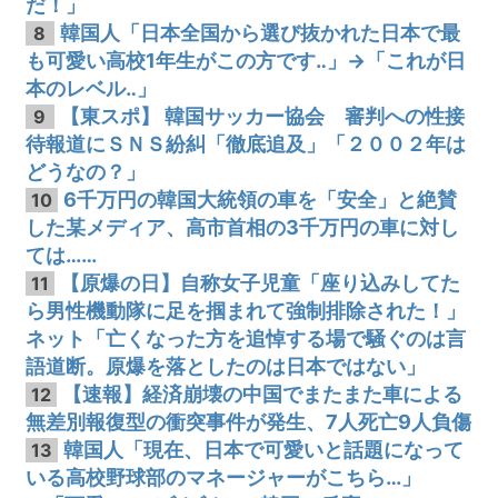
だ！」
韓国人「日本全国から選び抜かれた日本で最
8
も可愛い高校1年生がこの方です‥」→「これが日
本のレベル‥」
【東スポ】 韓国サッカー協会 審判への性接
9
待報道にＳＮＳ紛糾「徹底追及」「２００２年は
どうなの？」
6千万円の韓国大統領の車を「安全」と絶賛
10
した某メディア、高市首相の3千万円の車に対し
ては……
【原爆の日】自称女子児童「座り込みしてた
11
ら男性機動隊に足を掴まれて強制排除された！」
ネット「亡くなった方を追悼する場で騒ぐのは言
語道断。原爆を落としたのは日本ではない」
【速報】経済崩壊の中国でまたまた車による
12
無差別報復型の衝突事件が発生、7人死亡9人負傷
韓国人「現在、日本で可愛いと話題になって
13
いる高校野球部のマネージャーがこちら…」