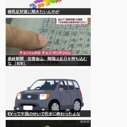
移民反対派に聞きたいんやが
産経新聞 佐渡金山、韓国は反日を持ち込む
な ［8/9］
EVって中国のせいで完全に終わったよな