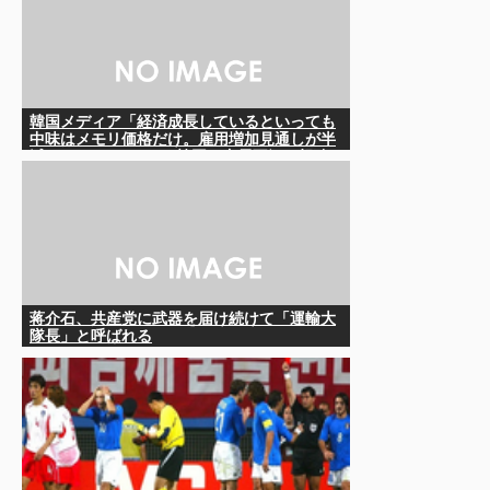
韓国メディア「経済成長しているといっても
中味はメモリ価格だけ。雇用増加見通しが半
減してしまった」……韓国の内需不況は根強
い状況っすね
蒋介石、共産党に武器を届け続けて「運輸大
隊長」と呼ばれる