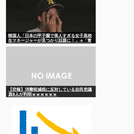
韓国人「日本の甲子園で美人すぎる女子高校
生マネージャーが見つかり話題に！」→「青
春のワンシーンみたい‥」
【悲報】消費税減税に反対している自民党議
員9人が判明ｗｗｗｗｗｗ