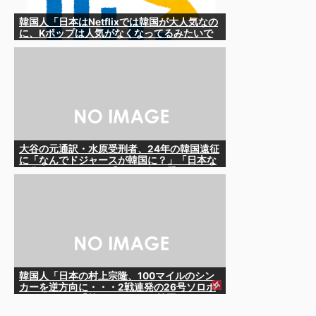
韓国人「日本はNetflixでは韓国が大人気なの
に、Kポップは人気がなくなってるみたいで
す…」
大谷の元通訳・水原受刑者、24年の韓国遠征
に「なんでドジャースが韓国に？」「日本な
ら分かるんだけど」「みんな気が乗らない」
と語っていたことが判明
韓国人「日本の村上宗隆、100マイルのシン
カーを逆方向に・・・2戦連発の26号ソロホ
ームラン」→「羨ましすぎる 韓国はこんな
打者がいなのか」「アジア打者GOAT」