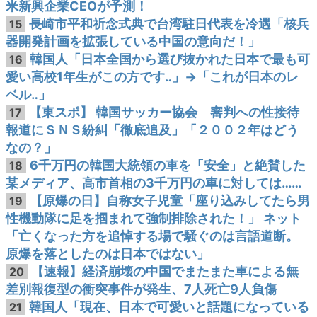
米新興企業CEOが予測！
長崎市平和祈念式典で台湾駐日代表を冷遇「核兵
15
器開発計画を拡張している中国の意向だ！」
韓国人「日本全国から選び抜かれた日本で最も可
16
愛い高校1年生がこの方です‥」→「これが日本のレ
ベル‥」
【東スポ】 韓国サッカー協会 審判への性接待
17
報道にＳＮＳ紛糾「徹底追及」「２００２年はどう
なの？」
6千万円の韓国大統領の車を「安全」と絶賛した
18
某メディア、高市首相の3千万円の車に対しては……
【原爆の日】自称女子児童「座り込みしてたら男
19
性機動隊に足を掴まれて強制排除された！」 ネット
「亡くなった方を追悼する場で騒ぐのは言語道断。
原爆を落としたのは日本ではない」
【速報】経済崩壊の中国でまたまた車による無
20
差別報復型の衝突事件が発生、7人死亡9人負傷
韓国人「現在、日本で可愛いと話題になっている
21