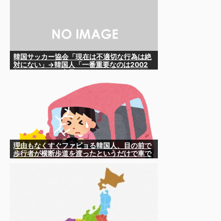
韓国サッカー協会「現在は不適切な行為は絶
対にない」→韓国人「一番重要なのは2002
年なのにそこは言及しないんだなｗｗｗ」
「責任逃れが本当にひどい・・・」
理由もなくすぐファビョる韓国人、目の前で
歩行者が横断歩道を渡ったというだけで車で
ハネる