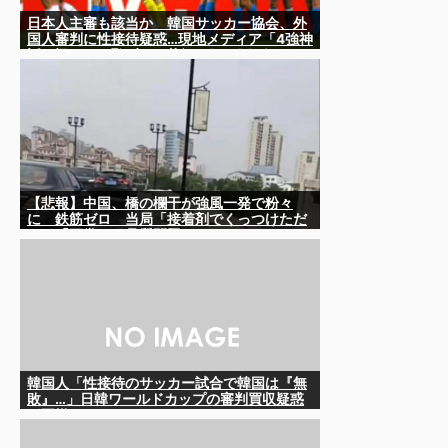
日本人主審も該当か 韓国サッカー協会、外
国人審判に性接待疑惑…現地メディア「4強神
話も疑われる恥ずべき状況」[8/8] [ばーど
★]
【悲報】中国、橋の欄干が強風一発で粉々
に 鉄筋ゼロ 当局「接着剤でくっつけただ
け」「正常で、品質問題はない」
韓国人「性接待のサッカー試合で韓国は『無
敗』…」日韓ワールドカップの審判買収疑惑
が再燃するか