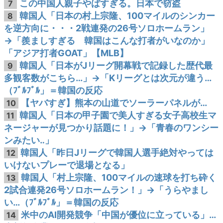
この中国人親子やばすぎる。日本で窃盗
7
韓国人「日本の村上宗隆、100マイルのシンカー
8
を逆方向に・・・2戦連発の26号ソロホームラン」
→「羨ましすぎる 韓国はこんな打者がいなのか」
「アジア打者GOAT」【MLB】
韓国人「日本がJリーグ開幕戦で記録した歴代最
9
多観客数がこちら…」→「Kリーグとは次元が違う…
（ﾌﾞﾙﾌﾞﾙ」＝韓国の反応
【ヤバすぎ】熊本の山道でソーラーパネルが…
10
韓国人「日本の甲子園で美人すぎる女子高校生マ
11
ネージャーが見つかり話題に！」→「青春のワンシー
ンみたい‥」
韓国人「昨日Jリーグで韓国人選手絶対やっては
12
いけないプレーで退場となる」
韓国人「村上宗隆、100マイルの速球を打ち砕く
13
2試合連発26号ソロホームラン！」→「うらやまし
い…（ﾌﾞﾙﾌﾞﾙ」＝韓国の反応
米中のAI開発競争「中国が優位に立っている」…
14