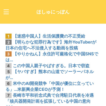
ほしゅにっぽん
【迷惑中国人】生活保護費の不正受給
1
【明らかな犯罪行為です】海外YouTuberが
2
日本の住宅へ不法侵入する動画を投稿
【やりかねん】永住許可厳格化で中国SNSで
3
は…
この中国人親子やばすぎる。日本で窃盗
4
【ヤバすぎ】熊本の山道でソーラーパネル
5
が…
米中のAI開発競争「中国が優位に立ってい
6
る」…米新興企業CEOが予測！
長崎市平和祈念式典で台湾駐日代表を冷遇
7
「核兵器開発計画を拡張している中国の意向