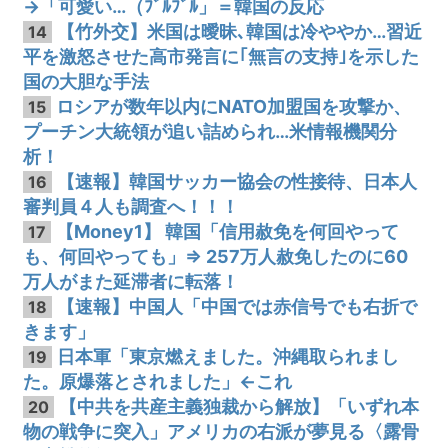
→「可愛い…（ﾌﾞﾙﾌﾞﾙ」＝韓国の反応
【竹外交】米国は曖昧､韓国は冷ややか…習近
14
平を激怒させた高市発言に｢無言の支持｣を示した
国の大胆な手法
ロシアが数年以内にNATO加盟国を攻撃か、
15
プーチン大統領が追い詰められ…米情報機関分
析！
【速報】韓国サッカー協会の性接待、日本人
16
審判員４人も調査へ！！！
【Money1】 韓国「信用赦免を何回やって
17
も、何回やっても」⇒ 257万人赦免したのに60
万人がまた延滞者に転落！
【速報】中国人「中国では赤信号でも右折で
18
きます」
日本軍「東京燃えました。沖縄取られまし
19
た。原爆落とされました」←これ
【中共を共産主義独裁から解放】「いずれ本
20
物の戦争に突入」アメリカの右派が夢見る〈露骨