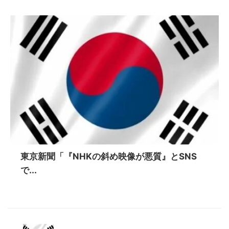
東京新聞「『NHKの斜め映像が悪質』とSNS
で...