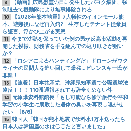
【動画】広島慰霊の日に発生したパヨク集団、強
9
制退去で機動隊により無事排除される
【2026年熊本地震】7人犠牲のイオンモール熊
10
本、避難後になぜ再入館? 生存したテナント従業員
ら証言、浮かび上がる実態
今まで沈黙を保っていた例の男が反高市活動を再
11
開した模様、財務省を手を組んでの返り咲きが狙い
か？
「ロシアによるハンティングだ」ドローンがウク
12
ライナの民間人を追い回して爆発…ゼレンスキー氏が
非難！
【速報】日本共産党、沖縄県知事選で公職選挙法
13
違反！！！ 110番通報されても辞全くめない件
元原爆資料館館長「もし可能なら修学旅行や平和
14
学習の小学生に腐敗した遺体の臭いを再現し嗅がせ
たい」 [8/6]
韓国人「韓国が熊本地震で飲料水1万本送ったら
15
日本人は韓国産の水は〇〇だと言いました」