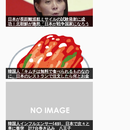
日本が長距離巡航ミサイルの試験発射に成
功！北朝鮮が激怒「日本が戦争国家になろう
としている」「絶対に傍観しない、必ず後悔
させる」
韓国人「キムチは無料で食べられるものなの
に、日本のレストランで注文したら何とお金
を取ろうとしてきたんです」
韓国人インフルエンサー(49)、日本で次々と
車に衝突 計7台巻き込み 八王子