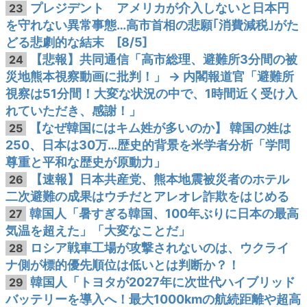
プレジデント アメリカが介入しないと日本円
23
を守れない異常事態…高市首相の悲願｢消費減税｣がた
どる悲劇的な結末 [8/5]
【悲報】共同通信「高市総理、避難所3分間の被
24
災地熊本視察動画に批判！」 → 内閣報道官「避難所
視察は51分間！大変な状況の中で、1時間近く受け入
れていただき、感謝！」
【なぜ韓国にはキム姓が多いのか】 韓国の姓は
25
250、日本は30万…歴史的背景を米学者分析「学問
尊重と平和な歴史が原動力」
【速報】日本共産党、熊本地震被災者のホテル
26
二次避難の成果はウチだとアレオレ詐欺をはじめる
韓国人「暑すぎる韓国、100年ぶりに日本の最高
27
気温を超えた」「大変なことだ」
ロシア戦車工場が攻撃されないのは、ウクライ
28
ナ側が標的優先順位は低いとは判断か？！
韓国人「トヨタが2027年に次世代ハイブリッド
29
バッテリーを導入へ！最大1000kmの航続距離や超高