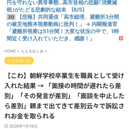
円を守れない異常事態…高市首相の悲願｢消費減
税｣がたどる悲劇的な結末 [8/5]
【悲報】共同通信「高市総理、避難所3分間
20
の被災地熊本視察動画に批判！」 → 内閣報道官
「避難所視察は51分間！大変な状況の中で、1時
間近く受け入れていただき、感謝！」
HOME
>
もえるあじあ
>
もえるあじあ
【こわ】朝鮮学校卒業生を職員として受け
入れた結果 → 「面接の時間が遅れたら差
別」「その発言が差別」「面談を中止した
ら差別」親まで出てきて差別云々で訴訟さ
れお金を取られる
2026年1月19日