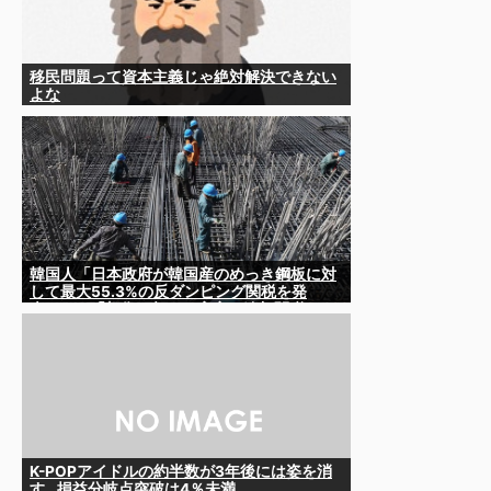
移民問題って資本主義じゃ絶対解決できない
よな
韓国人「日本政府が韓国産のめっき鋼板に対
して最大55.3%の反ダンピング関税を発
表！」→「想像を超える高率の追加関税‥」
K-POPアイドルの約半数が3年後には姿を消
す…損益分岐点突破は4％未満