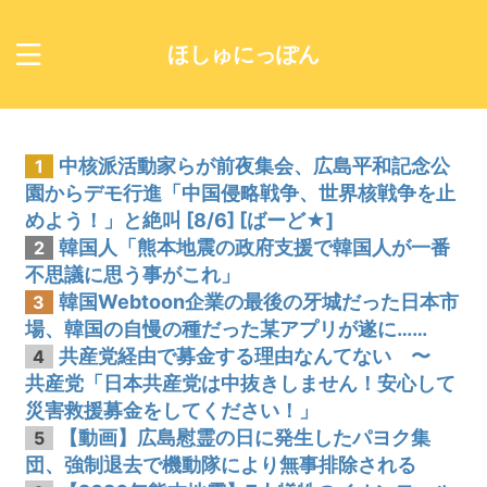
ほしゅにっぽん
中核派活動家らが前夜集会、広島平和記念公
1
園からデモ行進「中国侵略戦争、世界核戦争を止
めよう！」と絶叫 [8/6] [ばーど★]
韓国人「熊本地震の政府支援で韓国人が一番
2
不思議に思う事がこれ」
韓国Webtoon企業の最後の牙城だった日本市
3
場、韓国の自慢の種だった某アプリが遂に……
共産党経由で募金する理由なんてない 〜
4
共産党「日本共産党は中抜きしません！安心して
災害救援募金をしてください！」
【動画】広島慰霊の日に発生したパヨク集
5
団、強制退去で機動隊により無事排除される