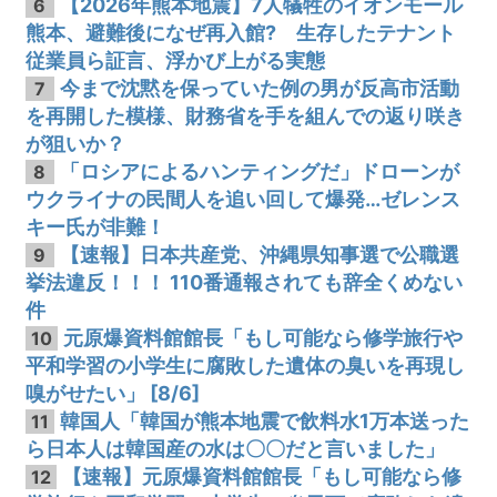
【2026年熊本地震】7人犠牲のイオンモール
6
熊本、避難後になぜ再入館? 生存したテナント
従業員ら証言、浮かび上がる実態
今まで沈黙を保っていた例の男が反高市活動
7
を再開した模様、財務省を手を組んでの返り咲き
が狙いか？
「ロシアによるハンティングだ」ドローンが
8
ウクライナの民間人を追い回して爆発…ゼレンス
キー氏が非難！
【速報】日本共産党、沖縄県知事選で公職選
9
挙法違反！！！ 110番通報されても辞全くめない
件
元原爆資料館館長「もし可能なら修学旅行や
10
平和学習の小学生に腐敗した遺体の臭いを再現し
嗅がせたい」 [8/6]
韓国人「韓国が熊本地震で飲料水1万本送った
11
ら日本人は韓国産の水は〇〇だと言いました」
【速報】元原爆資料館館長「もし可能なら修
12