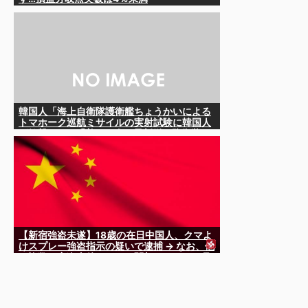
韓国人「海上自衛隊護衛艦ちょうかいによる
トマホーク巡航ミサイルの実射試験に韓国人
が衝撃！」→「着々と進む最新鋭の防衛装
備‥」
【新宿強盗未遂】18歳の在日中国人、クマよ
けスプレー強盗指示の疑いで逮捕 → なお、他
の複数の窃盗事件などにも関与していると見
られる ………