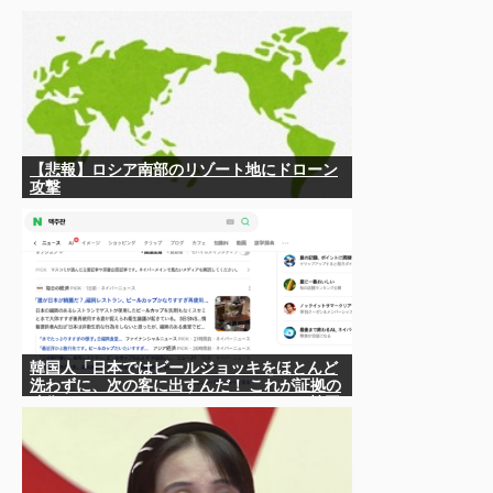
償されるの？」
【悲報】ロシア南部のリゾート地にドローン
攻撃
韓国人「日本ではビールジョッキをほとんど
洗わずに、次の客に出すんだ！ これが証拠の
映像だ!!」……あー、なるほどですねー。韓国
には「アレ」がないんだ？