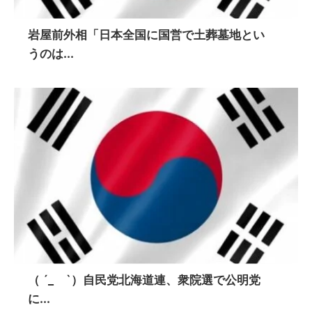
岩屋前外相「日本全国に国営で土葬墓地とい
うのは...
（ ´_ゝ`）自民党北海道連、衆院選で公明党
に...