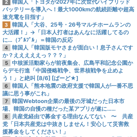
韓国人「トヨタが2027年に次世代ハイブリッド
2
バッテリーを導入へ！最大1000kmの航続距離や超高
速充電を目指す」
韓国人「大谷、25号・26号マルチホームランの
3
大活躍！」→「日本人打者はあんなに活躍してるの
に…（ﾌﾞﾙﾌﾞﾙ」＝韓国の反応
韓国人「韓国版モヤさまが面白い！息子さんです
4
か？えええええっ？？？」
中核派活動家らが前夜集会、広島平和記念公園か
5
らデモ行進「中国侵略戦争、世界核戦争を止めよ
う！」と絶叫 [8/6] [ばーど★]
韓国人「熊本地震の政府支援で韓国人が一番不思
6
議に思う事がこれ」
韓国Webtoon企業の最後の牙城だった日本市
7
場、韓国の自慢の種だった某アプリが遂に……
共産党経由で募金する理由なんてない 〜 共産
8
党「日本共産党は中抜きしません！安心して災害救
援募金をしてください！」