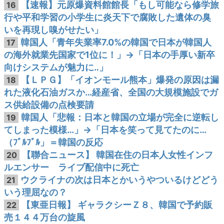
【速報】元原爆資料館館長「もし可能なら修学旅
16
行や平和学習の小学生に炎天下で腐敗した遺体の臭
いを再現し嗅がせたい」
韓国人「青年失業率7.0%の韓国で日本が韓国人
17
の海外就業先国家で1位に！」→「日本の手厚い新卒
向けシステムが魅力に‥」
【ＬＰＧ】「イオンモール熊本」爆発の原因は漏
18
れた液化石油ガスか…経産省、全国の大規模施設でガ
ス供給設備の点検要請
韓国人「悲報：日本と韓国の立場が完全に逆転し
19
てしまった模様…」→「日本を笑って見てたのに…
（ﾌﾞﾙﾌﾞﾙ」＝韓国の反応
【聯合ニュース】 韓国在住の日本人女性インフ
20
ルエンサー ライブ配信中に死亡
ウクライナの次は日本とかいうやついるけどどう
21
いう理屈なの？
【東亜日報】 ギャラクシーＺ８、韓国で予約販
22
売１４４万台の旋風