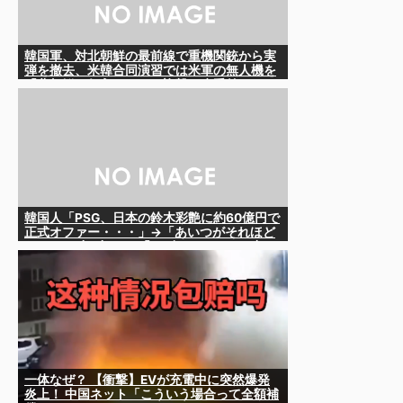
韓国軍、対北朝鮮の最前線で重機関銃から実
弾を撤去、米韓合同演習では米軍の無人機を
「北朝鮮の侵入だ！」と迎撃一歩手前ま
で……ゆるんでるなぁ
韓国人「PSG、日本の鈴木彩艶に約60億円で
正式オファー・・・」→「あいつがそれほど
なのか（ﾌﾞﾙﾌﾞﾙ）」「レギュラーとして出れ
るとは思わないけど、それでもやっぱり羨ま
しいね」
一体なぜ？ 【衝撃】EVが充電中に突然爆発
炎上！ 中国ネット「こういう場合って全額補