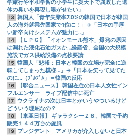
学旅行や平和学習の小学生に炎天下で腐敗した遺
体の臭いを再現し嗅がせたい」
韓国人「青年失業率7.0%の韓国で日本が韓国
13
人の海外就業先国家で1位に！」→「日本の手厚
い新卒向けシステムが魅力に‥」
【ＬＰＧ】「イオンモール熊本」爆発の原因
14
は漏れた液化石油ガスか…経産省、全国の大規模
施設でガス供給設備の点検要請
韓国人「悲報：日本と韓国の立場が完全に逆
15
転してしまった模様…」→「日本を笑って見てた
のに…（ﾌﾞﾙﾌﾞﾙ」＝韓国の反応
【聯合ニュース】 韓国在住の日本人女性イン
16
フルエンサー ライブ配信中に死亡
ウクライナの次は日本とかいうやついるけど
17
どういう理屈なの？
【東亜日報】 ギャラクシーＺ８、韓国で予約
18
販売１４４万台の旋風
プレジデント アメリカが介入しないと日本
19