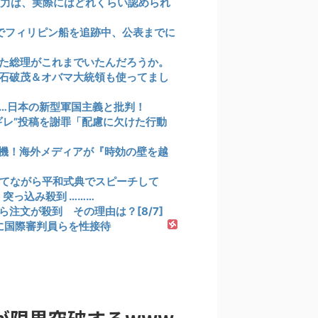
実力は、実際にはどれくらい認められ
でフィリピン船を追跡中、公表までに
た総理がこれまでいたんだろうか。
石破茂＆オバマ大統領も使ってまし
…日本の新型軍国主義と批判！
ギレ”投稿を謝罪「配慮に欠けた行動
機！海外メディアが『時効の壁を越
れてながら平和式典でスピーチして
突っ込み殺到 ………
注文が殺到 その理由は？[8/7]
年に国際審判員らを性接待