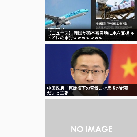
【ニュース】 韓国が熊本被災地に水を支援 ⇒
トイレの水にｗｗｗｗｗｗｗ
中国政府「原爆投下の背景こそ反省が必要
だ」と主張