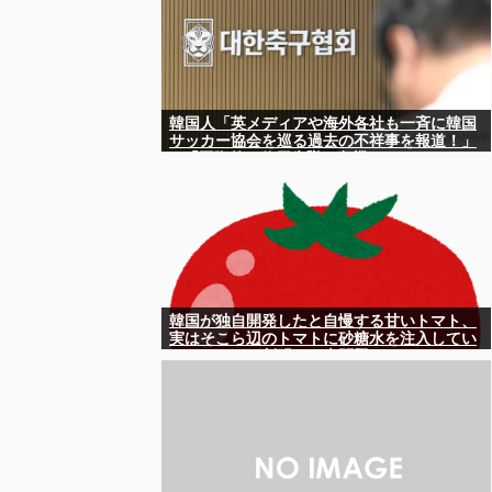
韓国人「英メディアや海外各社も一斉に韓国
サッカー協会を巡る過去の不祥事を報道！」
→「国際的な信用失墜の危機‥」
韓国が独自開発したと自慢する甘いトマト、
実はそこら辺のトマトに砂糖水を注入してい
ただけなのが判明して大問題にw