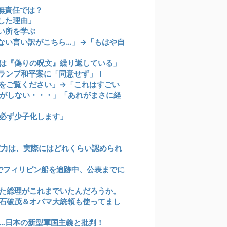
無責任では？
した理由」
い所を学ぶ
ない言い訳がこちら…」→「もはや自
は『偽りの呪文』繰り返している」
ランプ和平案に「同意せず」！
をご覧ください」→「これはすごい
がしない・・・」「あれがまさに経
必ず少子化します」
実力は、実際にはどれくらい認められ
でフィリピン船を追跡中、公表までに
た総理がこれまでいたんだろうか。
石破茂＆オバマ大統領も使ってまし
…日本の新型軍国主義と批判！