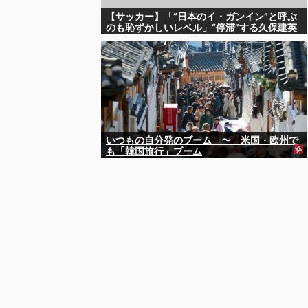
【サッカー】「“日本のイ・ガンイン”と呼ぶ
のも恥ずかしいレベル」“停滞”する久保建英
を韓国メディアが酷評…
いつもの自分発のブーム 〜 米国・欧州で
も「韓国旅行」ブーム