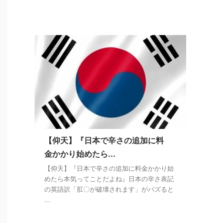
【仰天】『日本で辛さの追加に料
金かかり始めたら...
【仰天】『日本で辛さの追加に料金かかり始
めたら本気ってことだよね』日本の辛さ表記
の英語訳「肛〇が破壊されます」がバズると
...