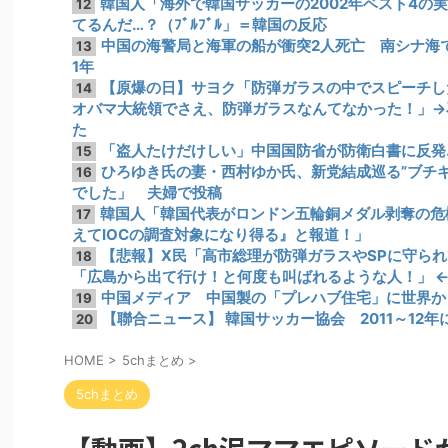
韓国人「海外で韓国サッカーの2002年ベスト4の
12
てるんだ…？（ﾌﾞﾙﾌﾞﾙ」＝韓国の反応
中国の海警局と海軍の船が衝突2人死亡 南シナ海
13
1年
【原爆の日】サヨク「防弾ガラスの中でスピーチし
14
オバマ大統領でさえ、防弾ガラスなんてなかった！」→
た
「盗人たけだけしい」中国国防省が防衛白書に反発
15
ひろゆき氏の妻・西村ゆか氏、新党結成巡る”ブチ
16
でした」 夫婦で投稿
韓国人「韓国代表がロンドン五輪銅メダル剥奪の危
17
えてIOCの調査対象になり得る』と報道！」
【悲報】X民「高市総理が防弾ガラスやSPに守ら
18
「広島から出て行け！と何度も叫ばれるような人！」 ← 
中国メディア 中国製の「プレハブ住宅」に世界から
19
【聯合ニュース】 韓国サッカー協会 2011～12
20
HOME
>
5chまとめ
>
5chまとめ