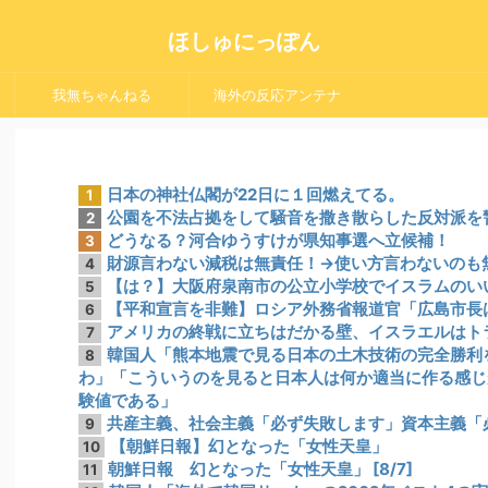
ほしゅにっぽん
我無ちゃんねる
海外の反応アンテナ
日本の神社仏閣が22日に１回燃えてる。
1
公園を不法占拠をして騒音を撒き散らした反対派を
2
どうなる？河合ゆうすけが県知事選へ立候補！
3
財源言わない減税は無責任！→使い方言わないのも
4
【は？】大阪府泉南市の公立小学校でイスラムのい
5
【平和宣言を非難】ロシア外務省報道官「広島市長
6
アメリカの終戦に立ちはだかる壁、イスラエルはト
7
韓国人「熊本地震で見る日本の土木技術の完全勝利
8
わ」「こういうのを見ると日本人は何か適当に作る感じ
験値である」
共産主義、社会主義「必ず失敗します」資本主義「
9
【朝鮮日報】幻となった「女性天皇」
10
朝鮮日報 幻となった「女性天皇」 [8/7]
11