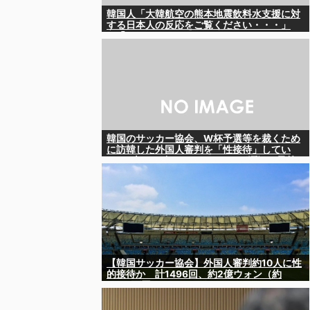
韓国人「大韓航空の熊本地震飲料水支援に対
する日本人の反応をご覧ください・・・」
→「」
韓国のサッカー協会、W杯予選等を裁くため
に訪韓した外国人審判を「性接待」してい
た……大して強くもないチームが潤沢な予算
を持ってりゃそうなるわな
【韓国サッカー協会】外国人審判約10人に性
的接待か 計1496回、約2億ウォン（約
2200万円）