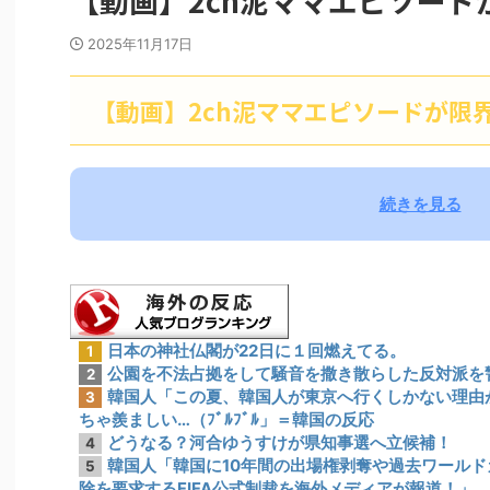
【動画】2ch泥ママエピソード
2025年11月17日
【動画】2ch泥ママエピソードが限
続きを見る
日本の神社仏閣が22日に１回燃えてる。
1
公園を不法占拠をして騒音を撒き散らした反対派を
2
韓国人「この夏、韓国人が東京へ行くしかない理由
3
ちゃ羨ましい…（ﾌﾞﾙﾌﾞﾙ」＝韓国の反応
どうなる？河合ゆうすけが県知事選へ立候補！
4
韓国人「韓国に10年間の出場権剥奪や過去ワール
5
除を要求するFIFA公式制裁を海外メディアが報道！」