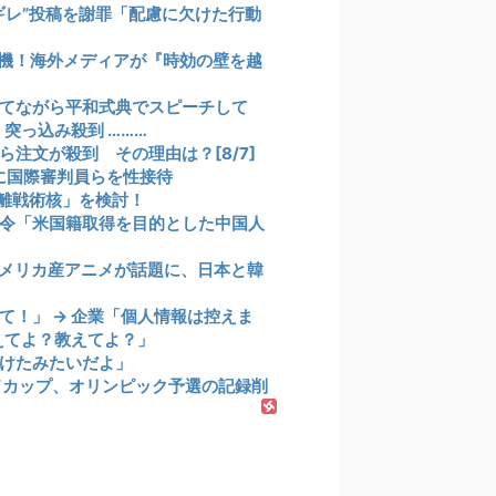
ギレ”投稿を謝罪「配慮に欠けた行動
機！海外メディアが『時効の壁を越
れてながら平和式典でスピーチして
突っ込み殺到 ………
注文が殺到 その理由は？[8/7]
年に国際審判員らを性接待
離戦術核」を検討！
令「米国籍取得を目的とした中国人
メリカ産アニメが話題に、日本と韓
！」 → 企業「個人情報は控えま
えてよ？教えてよ？」
けたみたいだよ」
ドカップ、オリンピック予選の記録削