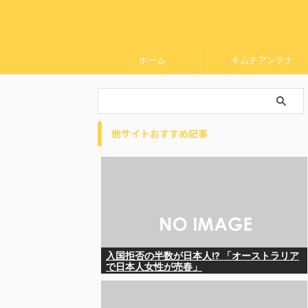
ホーム
キムチアンテナ
他サイトおすすめ記事
入国拒否の半数が日本人!? 「オーストラリア
で日本人女性が売春」