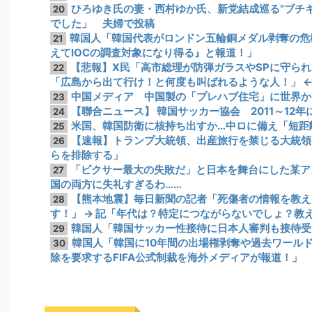
ひろゆき氏の妻・西村ゆか氏、新党結成巡る”ブチ
20
でした」 夫婦で投稿
韓国人「韓国代表がロンドン五輪銅メダル剥奪の危
21
えてIOCの調査対象になり得る』と報道！」
【悲報】X民「高市総理が防弾ガラスやSPに守ら
22
「広島から出て行け！と何度も叫ばれるような人！」 ← 
中国メディア 中国製の「プレハブ住宅」に世界から
23
【聯合ニュース】 韓国サッカー協会 2011～12
24
米国、韓国防衛に核持ち出すか…中ロに備え「短距
25
【速報】トランプ大統領、出産旅行を禁じる大統領
26
らを排除する」
「ピクサー最大の失敗だ」と日本を舞台にした某ア
27
国の両方に失礼すぎるわ……
【熊本地震】毎日新聞の記者「死傷者の情報を教えて
28
す！」 → 記「年代は？特定につながらないでしょ？教
韓国人「韓国サッカー性接待に日本人審判も接待受
29
韓国人「韓国に10年間の出場権剥奪や過去ワール
30
除を要求するFIFA公式制裁を海外メディアが報道！」