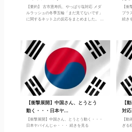
【要約】 古市憲寿氏、やっぱり塩対応 メダ
【衝
ルラッシュの冬季五輪「まだ見てないです」
プラ
に関するネット上の反応をまとめました。 ...
続き
【衝撃展開】中国さん、とうとう
【動
動く・・・日本ヤ...
対応
【衝撃展開】中国さん、とうとう動く・・・
【動
日本ヤバイんじゃ・・・ 続きを見る
ぎる