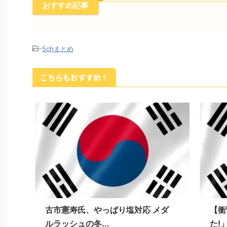
おすすめ記事
-
5chまとめ
こちらもおすすめ！
古市憲寿氏、やっぱり塩対応 メダ
【衝
ルラッシュの冬...
た!」