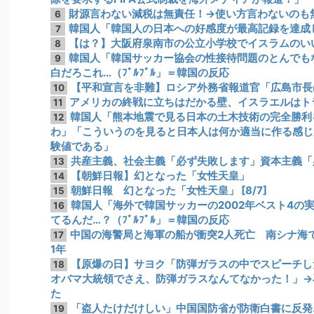
財源言わない減税は無責任！→使い方言わないのも
6
韓国人「韓国人の日本への好感度が最高記録を達成
7
【は？】大阪府泉南市の公立小学校でイスラムのい
8
韓国人「韓国サッカー協会の性接待問題のとんでも
9
白だろこれ…（ﾌﾞﾙﾌﾞﾙ」＝韓国の反応
【平和宣言を非難】ロシア外務省報道官「広島市長
10
アメリカの終戦に立ちはだかる壁、イスラエルはト
11
韓国人「熊本地震で見る日本の土木技術の完全勝利
12
わ」「こういうのを見ると日本人は何か適当に作る感じ
験値である」
共産主義、社会主義「必ず失敗します」資本主義「
13
【朝鮮日報】幻となった「女性天皇」
14
朝鮮日報 幻となった「女性天皇」 [8/7]
15
韓国人「海外で韓国サッカーの2002年ベスト4の
16
てるんだ…？（ﾌﾞﾙﾌﾞﾙ」＝韓国の反応
中国の海警局と海軍の船が衝突2人死亡 南シナ海
17
1年
【原爆の日】サヨク「防弾ガラスの中でスピーチし
18
オバマ大統領でさえ、防弾ガラスなんてなかった！」→
た
「盗人たけだけしい」中国国防省が防衛白書に反発
19