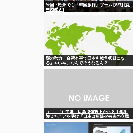
米国・欧州でも「韓国旅行」ブーム [8/7] [昆
虫図鑑★]
謎の勢力「台湾有事で日本も戦争状態にな
る」←いや、なんでそうなるん？
（ ´_ゝ`）中国、広島原爆投下から８１年を
迎えたことを受け「日本は原爆被害者の立場
で同情を買おうとするのを止めろ」