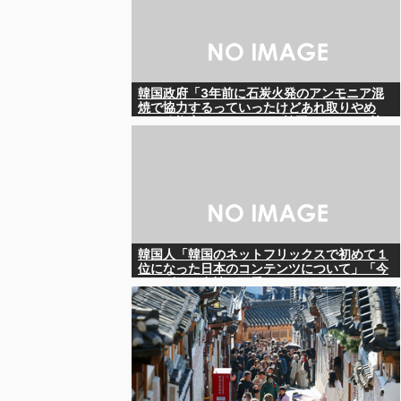
韓国政府「3年前に石炭火発のアンモニア混
焼で協力するっていったけどあれ取りやめ
な。政権変わったし」……韓国とまともな協
力ができない理由、これなんですよね
韓国人「韓国のネットフリックスで初めて１
位になった日本のコンテンツについて」「今
シーズンは女性が可愛い」