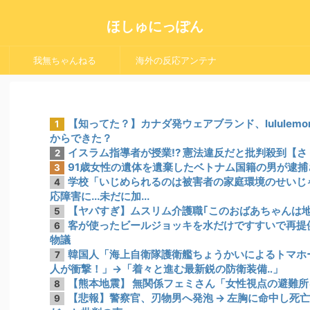
ほしゅにっぽん
我無ちゃんねる
海外の反応アンテナ
【知ってた？】カナダ発ウェアブランド、lulule
1
からできた？
イスラム指導者が授業!? 憲法違反だと批判殺到【
2
91歳女性の遺体を遺棄したベトナム国籍の男が逮捕さ
3
学校「いじめられるのは被害者の家庭環境のせいじ
4
応障害に...未だに加...
【ヤバすぎ】ムスリム介護職｢このおばあちゃんは地
5
客が使ったビールジョッキを水だけですすいで再提
6
物議
韓国人「海上自衛隊護衛艦ちょうかいによるトマホ
7
人が衝撃！」→「着々と進む最新鋭の防衛装備‥」
【熊本地震】 無関係フェミさん「女性視点の避難
8
【悲報】警察官、刃物男へ発泡 → 左胸に命中し死亡 
9