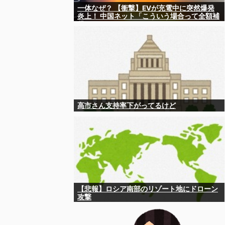
一体なぜ？ 【衝撃】EVが充電中に突然爆発
炎上！ 中国ネット「こういう場合って全額補
償されるの？」
高市さん支持率下がってるけど
【悲報】ロシア南部のリゾート地にドローン
攻撃