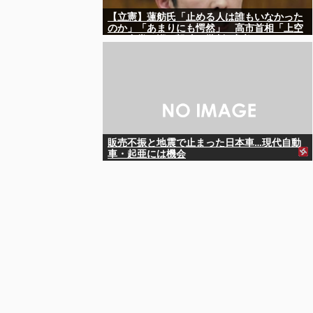
【立憲】蓮舫氏「止める人は誰もいなかった
のか」「あまりにも愕然」 高市首相「上空
から合掌」巡る投稿を批判 [少考さん★]
販売不振と地震で止まった日本車…現代自動
車・起亜には機会