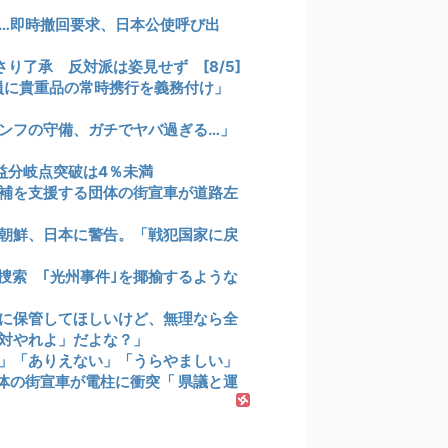
…即時撤回要求、日本公使呼び出
り了承 反対派は姿見せず [8/5]
員に貴重品の常時携行を義務付け」
ンフの守備、ガチでヤバ過ぎる…」
益分岐点突破は4％未満
補を支援する団体の街宣車が道路左
朝鮮、日本に警告。「戦犯国家に戻
捜索 ｢光州事件｣を揶揄するような
に保管してほしいけど、無理なら全
絶対やれよ」だよな？」
」「ありえない」「うらやましい」
団体の街宣車が電柱に衝突「 県議と運