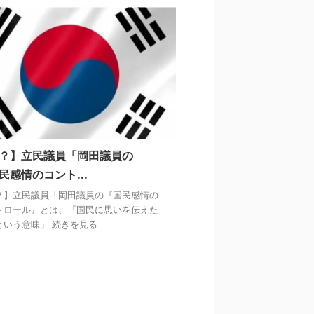
？】立民議員「岡田議員の
民感情のコント...
？】立民議員「岡田議員の『国民感情の
トロール』とは、『国民に思いを伝えた
という意味」 続きを見る