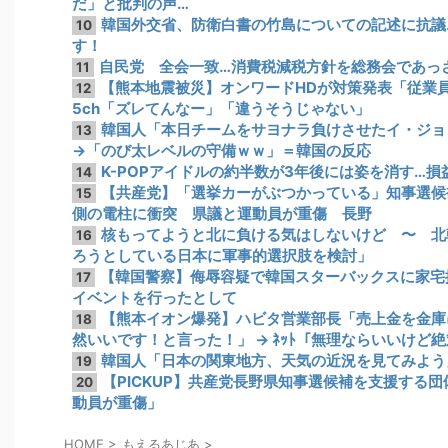
だ」と批判の声…
韓国外交省、防衛白書の竹島についての記述に抗議
10
す！
自民党 全会一致…消費税減税方針を総務会であっさ
11
【熊本地震被災】オンワードHDが対策発表「従業
12
5ch「ズレてんなー」「違うそうじゃない」
韓国人「本日チームをサヨナラ負けさせたイ・ジョ
13
→「のび太レベルの守備ｗｗ」＝韓国の反応
K-POPアイドルの約半数が3年後には姿を消す…損
14
【共産党】「選挙カーがぶつかっている」知事選候
15
側の電柱に衝突 県議と運動員が重傷 長野
核もってようと北に負ける気はしないけど 〜 北
16
ろうとしている日本に軍事的選択肢を検討」
【韓国警察】侮辱容疑で韓国スターバックスに家宅
17
イベントを行ったとして
【熊本イオン爆発】ハビタ営業部長「売上金を金庫
18
然いいです！と言った！」 → ﾈｯﾄ「無理ならいいけど
韓国人「日本の関東地方、天気の近況を見てみよう
19
【PICKUP】共産党長野県知事選候補を支援する
20
動員が重傷」
HOME
>
もえるあじあ
>