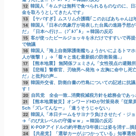
韓国人「キムチは無料で食べられるものなのに、日
12
金を取ろうとしてきたんです」
【ヤバすぎ】ムスリム介護職｢このおばあちゃんは
13
韓国人「日本の気象庁が発表した台風の進路予想が
14
だ」「日本へ行け…（ﾌﾞﾙﾌﾞﾙ」＝韓国の反応
客が使ったビールジョッキを水だけですすいで再提
15
で物議
韓国人「海上自衛隊護衛艦ちょうかいによるトマホ
16
人が衝撃！」→「着々と進む最新鋭の防衛装備‥」
【熊本地震】 無関係フェミさん「女性視点の避難
17
【悲報】警察官、刃物男へ発泡 → 左胸に命中し死亡 
18
だ」と批判の声…
韓国外交省、防衛白書の竹島についての記述に抗議
19
す！
自民党 全会一致…消費税減税方針を総務会であっさ
20
【熊本地震被災】オンワードHDが対策発表「従業
21
5ch「ズレてんなー」「違うそうじゃない」
韓国人「本日チームをサヨナラ負けさせたイ・ジョ
22
→「のび太レベルの守備ｗｗ」＝韓国の反応
K-POPアイドルの約半数が3年後には姿を消す…
23
【共産党】「選挙カーがぶつかっている」知事選候
24