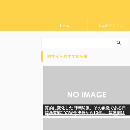
ホーム
キムチアンテナ
他サイトおすすめ記事
質的に変化した日韓関係、その象徴である日
韓漁業協定の完全決裂から10年……韓国側は
「なんとかして協定を締結したい」と語るも
のの……