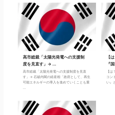
高市総裁「太陽光発電への支援制
【は
度を見直す」→ ...
『国
高市総裁「太陽光発電への支援制度を見直
【は
す」→ 石破内閣の経産相「政府として、再生
コン
可能エネルギーの導入を進めていくことも重
い』
...