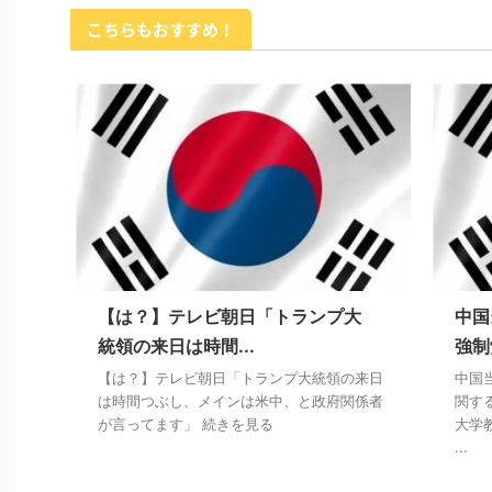
こちらもおすすめ！
【は？】テレビ朝日「トランプ大
中国
統領の来日は時間...
強制
【は？】テレビ朝日「トランプ大統領の来日
中国
は時間つぶし、メインは米中、と政府関係者
関す
が言ってます」 続きを見る
大学
...