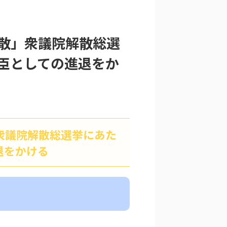
散」衆議院解散総選
臣としての進退をか
衆議院解散総選挙にあた
退をかける