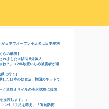
monが日本でオープン→店名は日本差別
さくらの解説】
れました #移民 #外国人
ゃね？」→2年放置いじめ被害者が適
獄に行く｣
供した日本の飲食店…韓国のネットで
ーク巡航ミサイルの実射試験に韓国
所を提言します。」
→ ﾈｯﾄ「手足を狙え」「過剰防衛