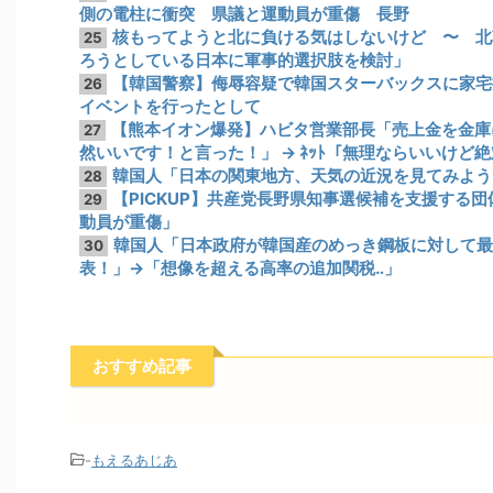
側の電柱に衝突 県議と運動員が重傷 長野
核もってようと北に負ける気はしないけど 〜 北
25
ろうとしている日本に軍事的選択肢を検討」
【韓国警察】侮辱容疑で韓国スターバックスに家宅
26
イベントを行ったとして
【熊本イオン爆発】ハビタ営業部長「売上金を金庫
27
然いいです！と言った！」 → ﾈｯﾄ「無理ならいいけど
韓国人「日本の関東地方、天気の近況を見てみよう
28
【PICKUP】共産党長野県知事選候補を支援する
29
動員が重傷」
韓国人「日本政府が韓国産のめっき鋼板に対して最大
30
表！」→「想像を超える高率の追加関税‥」
おすすめ記事
-
もえるあじあ