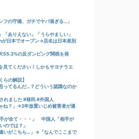
ンフの守備、ガチでヤバ過ぎる…」
」「ありえない」「うらやましい」
monが日本でオープン→店名は日本差別
55.3%の反ダンピング関税を発
を見てください！しかもサヨナラエ
さくらの解説】
思ってるんだ…？どういう認識なのか
れました #移民 #外国人
ゃね？」→2年放置いじめ被害者が適
手が全て・・・」 中国人「相手が
いのでは？」
違いがこちら…」→「なんでここまで