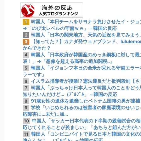
韓国人「本日チームをサヨナラ負けさせたイ・ジョ
1
→「のび太レベルの守備ｗｗ」＝韓国の反応
韓国人「日本の関東地方、天気の近況を見てみよう
2
【知ってた？】カナダ発ウェアブランド、lulule
3
からできた？
韓国人「日本政府が韓国産のめっき鋼板に対して最大
4
表！」→「想像を超える高率の追加関税‥」
韓国人「イジョンフ本日の全米が呆れる守備エラー
5
ラーです」
イスラム指導者が授業!? 憲法違反だと批判殺到【
6
韓国人「ぶっちゃけ日本人って韓国人のことをどう
7
知りたいんだけど…（ﾌﾞﾙﾌﾞﾙ」＝韓国の反応
91歳女性の遺体を遺棄したベトナム国籍の男が逮捕さ
8
学校「いじめられるのは被害者の家庭環境のせいじ
9
応障害に...未だに加...
中国人「サッカー日本代表の下半期の親善試合の相
10
応じてくれることが羨ましい」「あちらと組んだ方がい
韓国人「コンビニバイトで見る日本と韓国の文化の
11
違うんだよ…（ﾌﾞﾙﾌﾞﾙ」＝韓国の反応