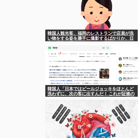
韓国人観光客、福岡のレストランで店員が洗
い物をする姿を勝手に撮影するばかりか、日
本は不潔な国みたいにSNSで拡散！
韓国人「日本ではビールジョッキをほとんど
洗わずに、次の客に出すんだ！ これが証拠の
映像だ!!」……あー、なるほどですねー。韓国
には「アレ」がないんだ？