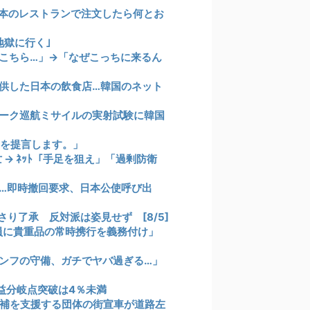
本のレストランで注文したら何とお
地獄に行く｣
こちら…」→「なぜこっちに来るん
供した日本の飲食店…韓国のネット
ーク巡航ミサイルの実射試験に韓国
所を提言します。」
→ ﾈｯﾄ「手足を狙え」「過剰防衛
…即時撤回要求、日本公使呼び出
り了承 反対派は姿見せず [8/5]
員に貴重品の常時携行を義務付け」
ンフの守備、ガチでヤバ過ぎる…」
損益分岐点突破は4％未満
補を支援する団体の街宣車が道路左