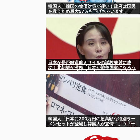
韓国人「韓国の物価対策が凄い！政府は国民
を救うため最大57％も下げちゃいます」
日本が長距離巡航ミサイルの試験発射に成
功！北朝鮮が激怒「日本が戦争国家になろう
としている」「絶対に傍観しない、必ず後悔
させる」
韓国人「日本に300万円の超高額な特別ラー
メンセットが登場し韓国人が驚愕！」→「一
杯のラーメンセットに言葉を失う‥」