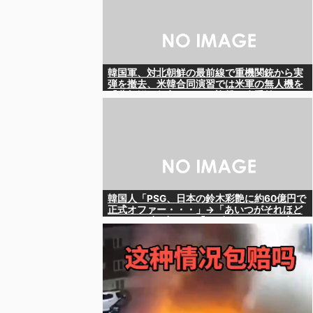
韓国軍、対北朝鮮の最前線で重機関銃から実
弾を撤去、米韓合同演習では米軍の無人機を
「北朝鮮の侵入だ！」と迎撃一歩手前ま
で……ゆるんでるなぁ
韓国人「PSG、日本の鈴木彩艶に約60億円で
正式オファー・・・」→「あいつがそれほど
なのか（ﾌﾞﾙﾌﾞﾙ）」「レギュラーとして出れ
るとは思わないけど、それでもやっぱり羨ま
しいね」