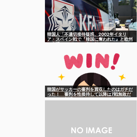
韓国人「不適切接待疑惑、2002年イタリ
ア・スペイン戦で『韓国に奪われた』と欧州
の大手メディアが一斉に報道！」
韓国がサッカーの審判を買収したのはガチだ
った！ 審判を性接待して以降は7戦無敗だ
ったのが判明