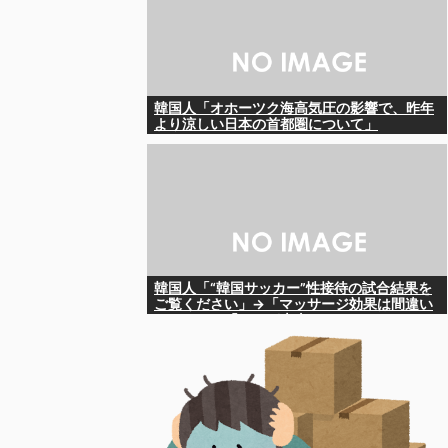
韓国人「オホーツク海高気圧の影響で、昨年
より涼しい日本の首都圏について」
韓国人「“韓国サッカー”性接待の試合結果を
ご覧ください」→「マッサージ効果は間違い
ないねｗ」「これが本当のベッドサッカー
だ」