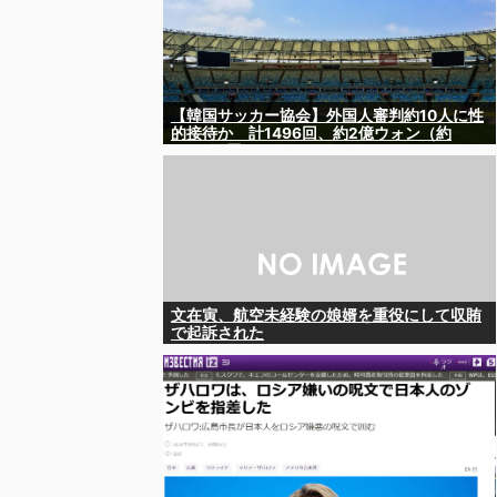
【韓国サッカー協会】外国人審判約10人に性
的接待か 計1496回、約2億ウォン（約
2200万円）
文在寅、航空未経験の娘婿を重役にして収賄
で起訴された