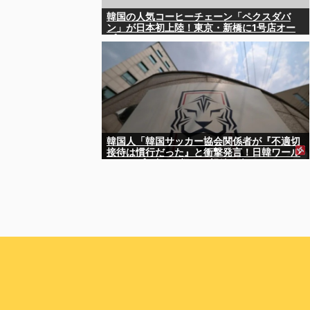
韓国の人気コーヒーチェーン「ペクスダバ
ン」が日本初上陸！東京・新橋に1号店オー
プン
韓国人「韓国サッカー協会関係者が『不適切
接待は慣行だった』と衝撃発言！日韓ワール
ドカップ4強にも疑いの視線が向けられる」