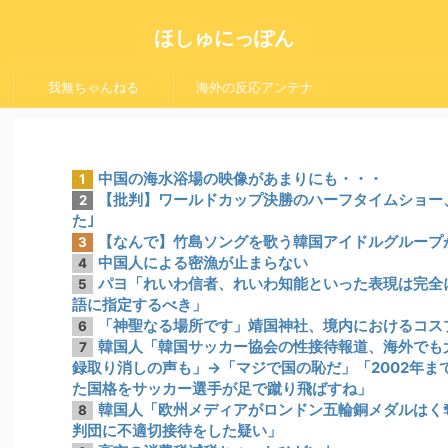
ほしゅにっぽん
我無ちゃんねる
海外の反応アンテナ
中国の海水浴場の映像があまりにも・・・
1
【批判】ワールドカップ決勝のハーフタイムショー、
2
た｣
【なんで】竹島ソングを歌う韓国アイドルグループ
3
中国人による密漁が止まらない
4
パヨ「れいわ信者、れいわ知能といった表現は完全
5
語に指定するべき」
「神聖なる場所です」靖国神社、境内におけるコス
6
韓国人「韓国サッカー協会の性接待報道、海外でも大
7
録取り消しの声も」→「マジで国の恥だ」「2002年
た国格をサッカー選手が足で蹴り飛ばすね」
韓国人「欧州メディアがロンドン五輪銅メダルはく
8
判団に不適切接待をした疑い」