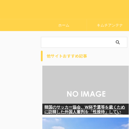
ホーム
キムチアンテナ
他サイトおすすめ記事
韓国のサッカー協会、W杯予選等を裁くため
に訪韓した外国人審判を「性接待」してい
た……大して強くもないチームが潤沢な予算
を持ってりゃそうなるわな