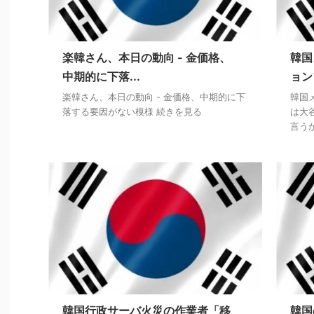
楽韓さん、本日の動向 - 金価格、
韓国
中期的に下落...
ョン
楽韓さん、本日の動向 - 金価格、中期的に下
韓国
落する要因がない模様 続きを見る
は大
言う
韓国行政サーバ火災の作業者「移
韓国