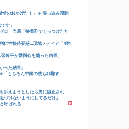
情のおかげだ！」 ← 突っ込み殺到
Kです」
ゼロ 当局「接着剤でくっつけただ
判に性接待疑惑…現地メディア「4強
…習近平が愛国心を煽った結果、
かった結果」
⇒「もちろん中国の核も非難す
を訴えようとしたら男に阻止され
を近づけないようにしてるだけ」
と呼ばれる