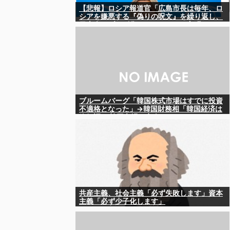
【悲報】ロシア報道官「広島市長は毎年、ロ
シアを嫌悪する『偽りの呪文』を繰り返し、
日本人をゾンビ化させている」と主張
ブルームバーグ「韓国株式市場はすでに投資
不適格となった」→韓国財務相「韓国経済は
絶好調！ 韓国市場は安泰!!」……まあ、うん。
国外からどう認識されているのかって問題だ
から……さ
共産主義、社会主義「必ず失敗します」資本
主義「必ず少子化します」