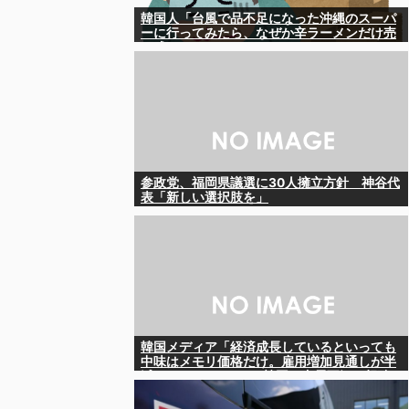
韓国人「台風で品不足になった沖縄のスーパ
ーに行ってみたら、なぜか辛ラーメンだけ売
れ残っていたんです…」
参政党、福岡県議選に30人擁立方針 神谷代
表「新しい選択肢を」
韓国メディア「経済成長しているといっても
中味はメモリ価格だけ。雇用増加見通しが半
減してしまった」……韓国の内需不況は根強
い状況っすね