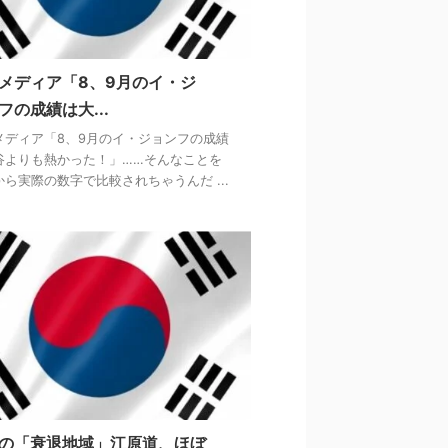
メディア「8、9月のイ・ジ
フの成績は大...
メディア「8、9月のイ・ジョンフの成績
谷よりも熱かった！」……そんなことを
から実際の数字で比較されちゃうんだ ...
の「衰退地域」江原道、ほぼ