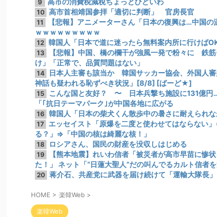
高市の消費税減税ちょっとひどいわ
9
高市首相靖国参拝「適切に判断」 官房長官
10
【悲報】アニメーターさん「日本の復興は…中国の温
11
ｗｗｗｗｗｗｗｗｗ
韓国人「日本で道に迷ったら無料案内所に行けばO
12
【悲報】中国、橋の欄干が強風一発で粉々に 鉄筋
13
け」「正常で、品質問題はない」
日本人主審も該当か 韓国サッカー協会、外国人審
14
神話も疑われる恥ずべき状況」[8/8] [ばーど★]
こんな国と友好？ 〜 日本兵撃ち施設に131億円
15
「｢抗日テーマパーク｣が中国各地に広がる
韓国人「日本の柴犬くん散歩中の暑さに耐えられな
16
エッセイスト「原爆を二度と使わせてはならない」
17
る？」⇒「中国の核は綺麗な核！」
ロシアさん、国民の財産を没収しはじめる
18
【熊本地震】れいわ信者「被災者が高市早苗に惨状
19
た！」 ネット「“日蓮大聖人”だの叫んでるカルト信者
蒋介石、共産党に武器を届け続けて「運輸大隊長」
20
HOME
>
楽韓Web
>
楽韓Web