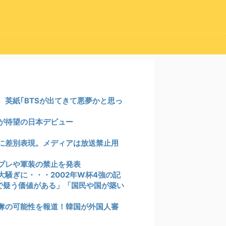
英紙｢BTSが出てきて悪夢かと思っ
が待望の日本デビュー
に差別表現。メディアは放送禁止用
プレや軍装の禁止を発表
騒ぎに・・・2002年W杯4強の記
まで疑う価値がある」「国民や国が築い
奪の可能性を報道！韓国が外国人審