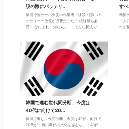
設の際にバッテリ...
すべ
韓国行政サーバ火災の作業者「移設の際にバ
韓国
ッテリーの放電が必要だった？ 絶縁服も必
「人
要？ なにそれ、知らん」……そんな状況で ...
れが
韓国で進む世代間分断、今度は
40代に向けて20...
韓国で進む世代間分断、今度は40代に向けて
20代が「若い世代の文化を盗むな」「40代