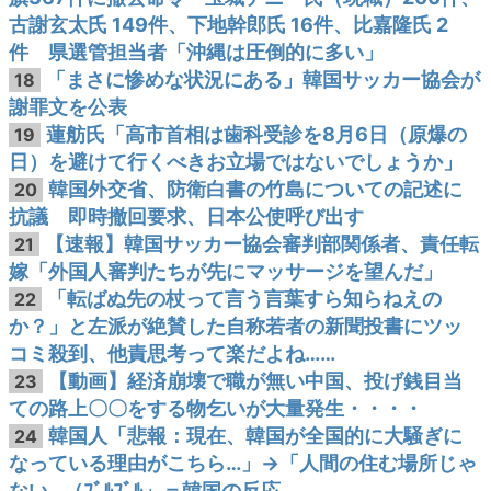
古謝玄太氏 149件、下地幹郎氏 16件、比嘉隆氏 2
件 県選管担当者「沖縄は圧倒的に多い」
「まさに惨めな状況にある」韓国サッカー協会が
18
謝罪文を公表
蓮舫氏「高市首相は歯科受診を8月6日（原爆の
19
日）を避けて行くべきお立場ではないでしょうか」
韓国外交省、防衛白書の竹島についての記述に
20
抗議 即時撤回要求、日本公使呼び出す
【速報】韓国サッカー協会審判部関係者、責任転
21
嫁「外国人審判たちが先にマッサージを望んだ」
「転ばぬ先の杖って言う言葉すら知らねえの
22
か？」と左派が絶賛した自称若者の新聞投書にツッ
コミ殺到、他責思考って楽だよね……
【動画】経済崩壊で職が無い中国、投げ銭目当
23
ての路上〇〇をする物乞いが大量発生・・・・
韓国人「悲報：現在、韓国が全国的に大騒ぎに
24
なっている理由がこちら…」→「人間の住む場所じゃ
ない…（ﾌﾞﾙﾌﾞﾙ」＝韓国の反応