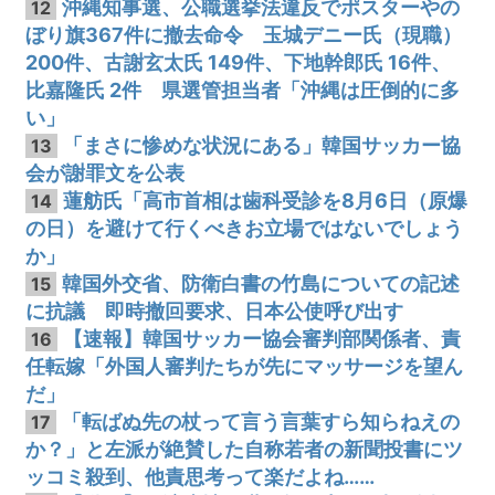
沖縄知事選、公職選挙法違反でポスターやの
12
ぼり旗367件に撤去命令 玉城デニー氏（現職）
200件、古謝玄太氏 149件、下地幹郎氏 16件、
比嘉隆氏 2件 県選管担当者「沖縄は圧倒的に多
い」
「まさに惨めな状況にある」韓国サッカー協
13
会が謝罪文を公表
蓮舫氏「高市首相は歯科受診を8月6日（原爆
14
の日）を避けて行くべきお立場ではないでしょう
か」
韓国外交省、防衛白書の竹島についての記述
15
に抗議 即時撤回要求、日本公使呼び出す
【速報】韓国サッカー協会審判部関係者、責
16
任転嫁「外国人審判たちが先にマッサージを望ん
だ」
「転ばぬ先の杖って言う言葉すら知らねえの
17
か？」と左派が絶賛した自称若者の新聞投書にツ
ッコミ殺到、他責思考って楽だよね……