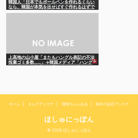
韓国人「日本でもボールペンを作れるくらい
なら、韓国が本気を出せばすぐ作れるはずで
す」
上高地の山小屋「またもハングル表記の不法
投棄ゴミ多数……」→韓国メディア「ハング
ルの書かれた指定ゴミ袋にキムチが入ってい
たとしても、捨てたのは韓国人とはかぎらな
い！」……せ、せやな
ホーム
キムチアンテナ
我無ちゃんねる
海外の反応アンテナ
ほしゅにっぽん
© 2026 ほしゅにっぽん