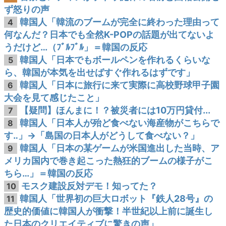
ず怒りの声
韓国人「韓流のブームが完全に終わった理由って
4
何なんだ？日本でも全然K-POPの話題が出てないよ
うだけど…（ﾌﾞﾙﾌﾞﾙ」＝韓国の反応
韓国人「日本でもボールペンを作れるくらいな
5
ら、韓国が本気を出せばすぐ作れるはずです」
韓国人「日本に旅行に来て実際に高校野球甲子園
6
大会を見て感じたこと」
【疑問】ほんまに！？被災者には10万円貸付...
7
韓国人「日本人が殆ど食べない海産物がこちらで
8
す‥」→「島国の日本人がどうして食べない？」
韓国人「日本の某ゲームが米国進出した当時、ア
9
メリカ国内で巻き起こった熱狂的ブームの様子がこ
ちら…」＝韓国の反応
モスク建設反対デモ！知ってた？
10
韓国人「世界初の巨大ロボット『鉄人28号』の
11
歴史的価値に韓国人が衝撃！半世紀以上前に誕生し
た日本のクリエイティブに驚きの声」