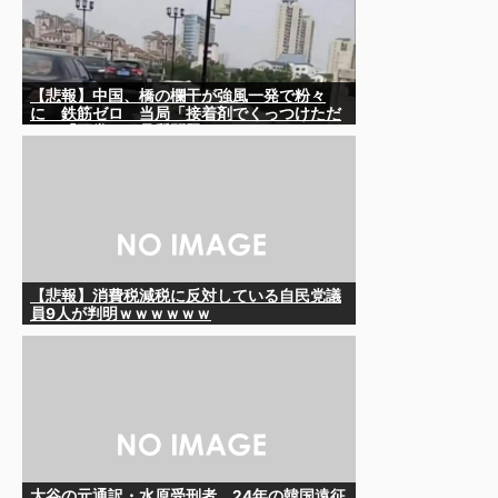
【悲報】中国、橋の欄干が強風一発で粉々
に 鉄筋ゼロ 当局「接着剤でくっつけただ
け」「正常で、品質問題はない」
【悲報】消費税減税に反対している自民党議
員9人が判明ｗｗｗｗｗｗ
大谷の元通訳・水原受刑者、24年の韓国遠征