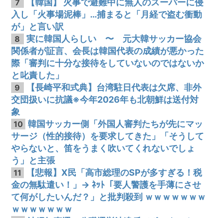
【韓国】 火事で避難中に無人のスーパーに侵
7
入し「火事場泥棒」…捕まると「月経で盗む衝動
が」と言い訳
実に韓国人らしい 〜 元大韓サッカー協会
8
関係者が証言、会長は韓国代表の成績が悪かった
際「審判に十分な接待をしていないのではないか
と叱責した」
【長崎平和式典】台湾駐日代表は欠席、非外
9
交団扱いに抗議※今年2026年も北朝鮮は送付対
象
韓国サッカー側「外国人審判たちが先にマッ
10
サージ（性的接待）を要求してきた」「そうして
やらないと、笛をうまく吹いてくれないでしょ
う」と主張
【悲報】X民「高市総理のSPが多すぎる！税
11
金の無駄遣い！」→ ﾈｯﾄ「要人警護を手薄にさせ
て何がしたいんだ？」と批判殺到 ｗｗｗｗｗｗｗ
ｗｗｗｗｗｗｗ