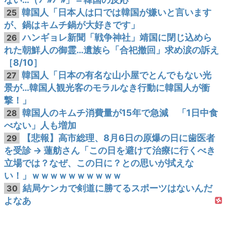
韓国人「日本人は口では韓国が嫌いと言います
25
が、鍋はキムチ鍋が大好きです」
ハンギョレ新聞「戦争神社」靖国に閉じ込めら
26
れた朝鮮人の御霊…遺族ら「合祀撤回」求め涙の訴え
［8/10］
韓国人「日本の有名な山小屋でとんでもない光
27
景が…韓国人観光客のモラルなき行動に韓国人が衝
撃！」
韓国人のキムチ消費量が15年で急減 「1日中食
28
べない」人も増加
【悲報】高市総理、8月6日の原爆の日に歯医者
29
を受診 → 蓮舫さん「この日を避けて治療に行くべき
立場では？なぜ、この日に？との思いが拭えな
い！」ｗｗｗｗｗｗｗｗｗｗ
結局ケンカで剣道に勝てるスポーツはないんだ
30
よなあ