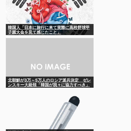
韓国人「日本に旅行に来て実際に高校野球甲
子園大会を見て感じたこと」
北朝鮮が3万～5万人のロシア派兵決定 ゼレ
ンスキー大統領「韓国が我々に協力すべき」