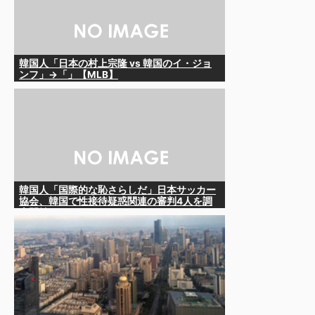
韓国人「日本の村上宗隆 vs 韓国のイ・ジョ
ンフ」→「」【MLB】
韓国人「国際的な恥さらしだ」日本サッカー
協会、韓国で性接待疑惑関連の審判4人を調
査開始