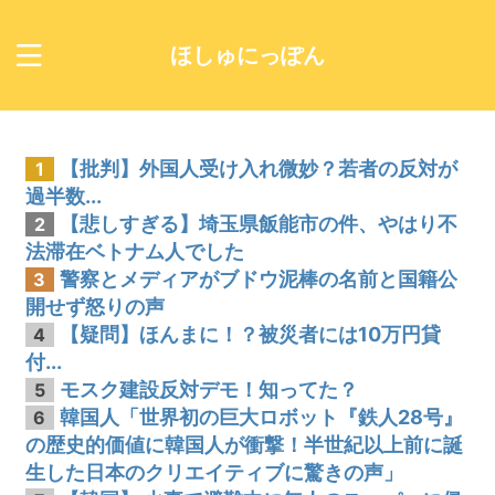
ほしゅにっぽん
【批判】外国人受け入れ微妙？若者の反対が
1
過半数...
【悲しすぎる】埼玉県飯能市の件、やはり不
2
法滞在ベトナム人でした
警察とメディアがブドウ泥棒の名前と国籍公
3
開せず怒りの声
【疑問】ほんまに！？被災者には10万円貸
4
付...
モスク建設反対デモ！知ってた？
5
韓国人「世界初の巨大ロボット『鉄人28号』
6
の歴史的価値に韓国人が衝撃！半世紀以上前に誕
生した日本のクリエイティブに驚きの声」