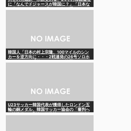
に「なんでドジャースが韓国に？」「日本な
ら分かるんだけど」「みんな気が乗らない」
と語っていたことが判明
韓国人「日本の村上宗隆、100マイルのシン
カーを逆方向に・・・2戦連発の26号ソロホ
ームラン」→「羨ましすぎる 韓国はこんな
打者がいなのか」「アジア打者GOAT」
【MLB】
U23サッカー韓国代表が獲得したロンドン五
輪の銅メダル、韓国サッカー協会の「審判へ
の性接待」で剥奪の可能性も……IOCは不法行
為への時効を認めておらず、13年前の女子陸
上選手の銀メダルが剥奪された実例も