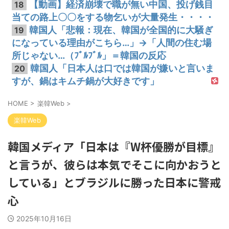
【動画】経済崩壊で職が無い中国、投げ銭目
18
当ての路上〇〇をする物乞いが大量発生・・・・
韓国人「悲報：現在、韓国が全国的に大騒ぎ
19
になっている理由がこちら…」→「人間の住む場
所じゃない…（ﾌﾞﾙﾌﾞﾙ」＝韓国の反応
韓国人「日本人は口では韓国が嫌いと言いま
20
すが、鍋はキムチ鍋が大好きです」
HOME
>
楽韓Web
>
楽韓Web
韓国メディア「日本は『W杯優勝が目標』
と言うが、彼らは本気でそこに向かおうと
している」とブラジルに勝った日本に警戒
心
2025年10月16日