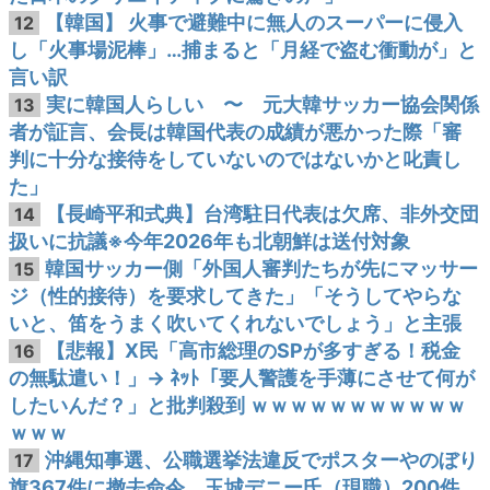
【韓国】 火事で避難中に無人のスーパーに侵入
12
し「火事場泥棒」…捕まると「月経で盗む衝動が」と
言い訳
実に韓国人らしい 〜 元大韓サッカー協会関係
13
者が証言、会長は韓国代表の成績が悪かった際「審
判に十分な接待をしていないのではないかと叱責し
た」
【長崎平和式典】台湾駐日代表は欠席、非外交団
14
扱いに抗議※今年2026年も北朝鮮は送付対象
韓国サッカー側「外国人審判たちが先にマッサー
15
ジ（性的接待）を要求してきた」「そうしてやらな
いと、笛をうまく吹いてくれないでしょう」と主張
【悲報】X民「高市総理のSPが多すぎる！税金
16
の無駄遣い！」→ ﾈｯﾄ「要人警護を手薄にさせて何が
したいんだ？」と批判殺到 ｗｗｗｗｗｗｗｗｗｗｗ
ｗｗｗ
沖縄知事選、公職選挙法違反でポスターやのぼり
17
旗367件に撤去命令 玉城デニー氏（現職）200件、