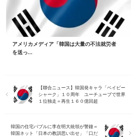
アメリカメディア「韓国は大量の不法就労者
を送っ...
【聯合ニュース】韓国発キャラ「ベイビー
シャーク」１０周年 ユーチューブで世界
１位独走＝再生１６０億回超
韓国の住宅バブルに李在明大統領が警鐘＝
韓国ネット「日本の教訓思い出せ」「口だ