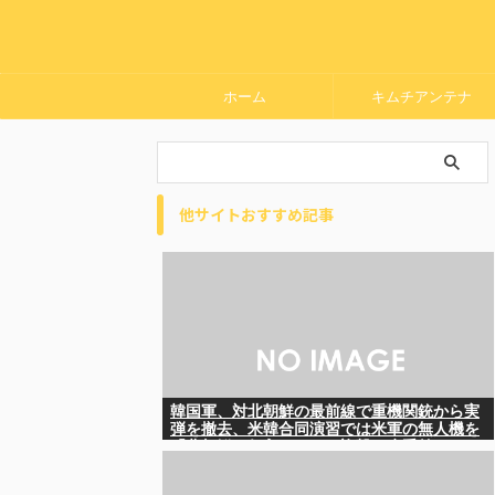
ホーム
キムチアンテナ
他サイトおすすめ記事
韓国軍、対北朝鮮の最前線で重機関銃から実
弾を撤去、米韓合同演習では米軍の無人機を
「北朝鮮の侵入だ！」と迎撃一歩手前ま
で……ゆるんでるなぁ