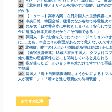
マレーシア航空のパイロットが「運び屋」に、麻薬
21
【北朝鮮】核とミサイルを増やす北朝鮮、日本の防
22
始める
【ニュース】高市内閣、在日外国人の生活保護にメ
23
中央日報 韓国全域、猛暑のなか各地で停電相次ぐ…一
24
共産党「日本共産党は中抜きしません！安心して災
25
金に清潔な日本共産党だからこそ信頼できる！」
韓国人「株でお金を失ったのはイ・ジェミョンのせ
26
に……まあ、本当にその側面があるので救えないんです
北朝鮮、昨年の1人当たり国民総所得は約20万円…韓
27
【新宿強盗未遂】18歳の在日中国人、クマよけスプ
28
他の複数の窃盗事件などにも関与していると見られる …
客が使ったビールジョッキを水だけですすいで再提
29
で物議
韓国人「海上自衛隊護衛艦ちょうかいによるトマホ
30
人が衝撃！」→「着々と進む最新鋭の防衛装備‥」
おすすめ記事