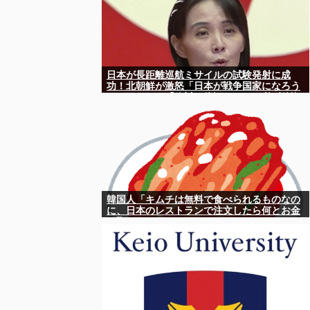
日本が長距離巡航ミサイルの試験発射に成
功！北朝鮮が激怒「日本が戦争国家になろう
としている」「絶対に傍観しない、必ず後悔
させる」
韓国人「キムチは無料で食べられるものなの
に、日本のレストランで注文したら何とお金
を取ろうとしてきたんです」