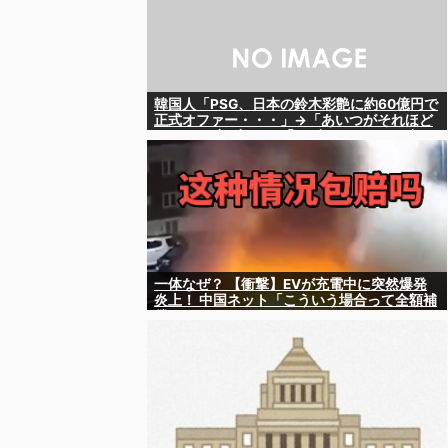
韓国人「PSG、日本の鈴木彩艶に約60億円で
正式オファー・・・」→「あいつがそれほど
なのか（ﾌﾞﾙﾌﾞﾙ）」「レギュラーとして出れ
るとは思わないけど、それでもやっぱり羨ま
しいね」
一体なぜ？ 【衝撃】EVが充電中に突然爆発
炎上！ 中国ネット「こういう場合って全額補
償されるの？」