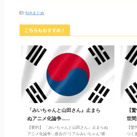
-
5chまとめ
こちらもおすすめ！
「みいちゃんと山田さん』止まら
【驚
ぬアニメ化論争…...
世間
【要約】 「みいちゃんと山田さん』止まらぬ
【驚
アニメ化論争…過去の“リアルみいちゃん”裸
つく