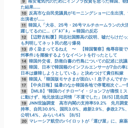
格安電気代のためにインフラ投資を怠った韓国、朝
9
た結果……
反高市な自民党議員がモーニングショーに生出演、
10
出演者が……
韓国人「大谷、25号・26号マルチホームランの大
11
躍してるのに…（ﾌﾞﾙﾌﾞﾙ」＝韓国の反応
【辺野古転覆】同志社国際高の説明、嘘だらけだっ
12
も判明してネット民の怒り爆発
赤く染まってるねえ 〜 【韓国警察】侮辱容疑で
13
州事件｣を揶揄するようなイベントを行ったとして
韓国外交省、防衛白書の竹島についての記述に抗議
14
韓国、日本で韓国籍のインフルエンサーが7台の車
15
日本は嫌韓しようとしている」と決めつけて責任転嫁
韓国人「韓国版モヤさまが面白い！息子さんですか
16
【中央日報】猛暑のなか韓国各地で停電相次ぐ…一
17
【MLB】“韓国のイチロー”イ・ジョンフが痛恨ミ
18
に動けず、地元放送は同情「不運でした」[8/5] [昆虫図
JNN世論調査 高市内閣の支持率59.2% 先月調
19
持率、自民30.9%、国民3.0%、維新2.9%、参政2.7%、
公明1.4%、みらい1.4% [8/5]
マレーシア航空のパイロットが「運び屋」に、麻薬
20