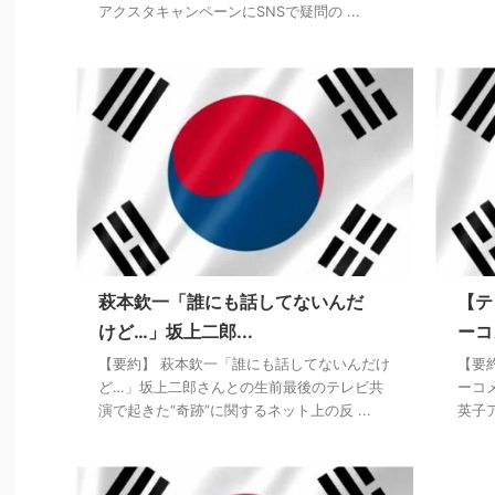
アクスタキャンペーンにSNSで疑問の ...
萩本欽一「誰にも話してないんだ
【テ
けど…」坂上二郎...
ーコ
【要約】 萩本欽一「誰にも話してないんだけ
【要
ど…」坂上二郎さんとの生前最後のテレビ共
ーコ
演で起きた“奇跡”に関するネット上の反 ...
英子ア