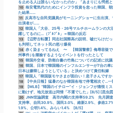
を止める人は誰もいなかったのか」「あまりにも愕然と
格安電気代のためにインフラ投資を怠った韓国、朝
10
た結果……
反高市な自民党議員がモーニングショーに生出演、
11
出演者が……
韓国人「大谷、25号・26号マルチホームランの大
12
躍してるのに…（ﾌﾞﾙﾌﾞﾙ」＝韓国の反応
【辺野古転覆】同志社国際高の説明、嘘だらけだっ
13
も判明してネット民の怒り爆発
赤く染まってるねえ 〜 【韓国警察】侮辱容疑で
14
州事件｣を揶揄するようなイベントを行ったとして
韓国外交省、防衛白書の竹島についての記述に抗議
15
韓国、日本で韓国籍のインフルエンサーが7台の車
16
日本は嫌韓しようとしている」と決めつけて責任転嫁
韓国人「韓国版モヤさまが面白い！息子さんですか
17
【中央日報】猛暑のなか韓国各地で停電相次ぐ…一
18
【MLB】“韓国のイチロー”イ・ジョンフが痛恨ミ
19
に動けず、地元放送は同情「不運でした」[8/5] [昆虫図
JNN世論調査 高市内閣の支持率59.2% 先月調
20
支持率、自民30.9%、国民3.0%、維新2.9%、参政2.7
1.9%、公明1.4%、みらい1.4% [8/5]