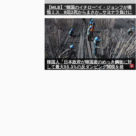
【MLB】“韓国のイチロー”イ・ジョンフが痛
恨ミス 9回2死からまさか…サヨナラ負けに
動けず、地元放送は同情「不運でした」
韓国人「日本政府が韓国産のめっき鋼板に対
して最大55.3%の反ダンピング関税を発
表！」→「想像を超える高率の追加関税‥」