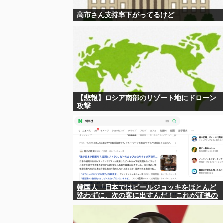
高市さん支持率下がってるけど
【悲報】ロシア南部のリゾート地にドローン
攻撃
韓国人「日本ではビールジョッキをほとんど
洗わずに、次の客に出すんだ！ これが証拠の
映像だ!!」……あー、なるほどですねー。韓国
には「アレ」がないんだ？