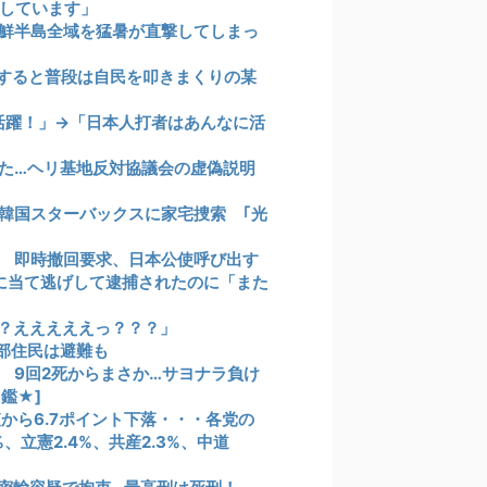
しています」
鮮半島全域を猛暑が直撃してしまっ
すると普段は自民を叩きまくりの某
活躍！」→「日本人打者はあんなに活
た…ヘリ基地反対協議会の虚偽説明
韓国スターバックスに家宅捜索 ｢光
 即時撤回要求、日本公使呼び出す
に当て逃げして逮捕されたのに「また
？えええええっ？？？」
部住民は避難も
ス 9回2死からまさか…サヨナラ負け
鑑★]
査から6.7ポイント下落・・・各党の
%、立憲2.4%、共産2.3%、中道