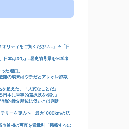
クオリティをご覧ください…」→「日
0、日本は30万…歴史的背景を米学者
ちゃった理由」
避難の成果はウチだとアレオレ詐欺
温を超えた」「大変なことだ」
る日本に軍事的選択肢を検討」
が標的優先順位は低いとは判断
テリーを導入へ！最大1000kmの航
の高市首相の写真を猛批判「掲載するの