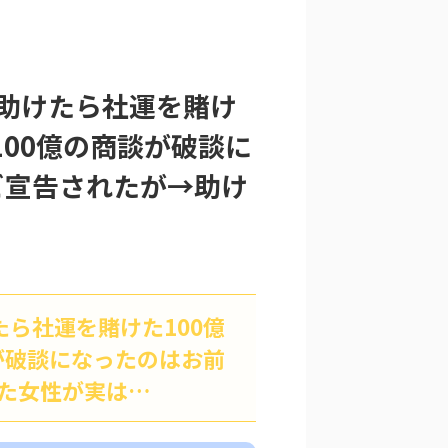
助けたら社運を賭け
100億の商談が破談に
ビ宣告されたが→助け
ら社運を賭けた100億
が破談になったのはお前
けた女性が実は…