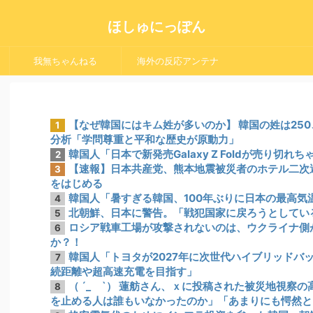
ほしゅにっぽん
我無ちゃんねる
海外の反応アンテナ
【なぜ韓国にはキム姓が多いのか】 韓国の姓は25
1
分析「学問尊重と平和な歴史が原動力」
韓国人「日本で新発売Galaxy Z Foldが売り切れ
2
【速報】日本共産党、熊本地震被災者のホテル二次
3
をはじめる
韓国人「暑すぎる韓国、100年ぶりに日本の最高気
4
北朝鮮、日本に警告。「戦犯国家に戻ろうとしてい
5
ロシア戦車工場が攻撃されないのは、ウクライナ側
6
か？！
韓国人「トヨタが2027年に次世代ハイブリッドバッ
7
続距離や超高速充電を目指す」
（ ´_ゝ`） 蓮舫さん、ｘに投稿された被災地視察
8
を止める人は誰もいなかったのか」「あまりにも愕然と