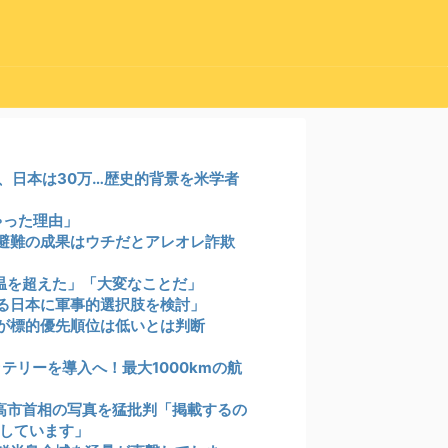
0、日本は30万…歴史的背景を米学者
ちゃった理由」
避難の成果はウチだとアレオレ詐欺
温を超えた」「大変なことだ」
る日本に軍事的選択肢を検討」
が標的優先順位は低いとは判断
テリーを導入へ！最大1000kmの航
の高市首相の写真を猛批判「掲載するの
しています」