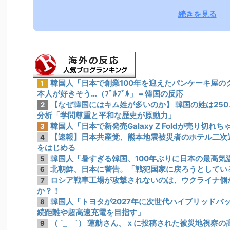
続きを見る
韓国人「日本で創業100年を迎えたパンケーキ屋の
1
本人が好きそう…（ﾌﾞﾙﾌﾞﾙ」＝韓国の反応
【なぜ韓国にはキム姓が多いのか】 韓国の姓は25
2
分析「学問尊重と平和な歴史が原動力」
韓国人「日本で新発売Galaxy Z Foldが売り切れ
3
【速報】日本共産党、熊本地震被災者のホテル二次
4
をはじめる
韓国人「暑すぎる韓国、100年ぶりに日本の最高気
5
北朝鮮、日本に警告。「戦犯国家に戻ろうとしてい
6
ロシア戦車工場が攻撃されないのは、ウクライナ側
7
か？！
韓国人「トヨタが2027年に次世代ハイブリッドバッ
8
続距離や超高速充電を目指す」
（ ´_ゝ`） 蓮舫さん、ｘに投稿された被災地視察
9