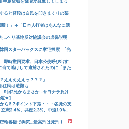
鮮半島全域を猛暑が直撃してしまっ
すると普段は自民を叩きまくりの某
活躍！」→「日本人打者はあんなに活
た…ヘリ基地反対協議会の虚偽説明
韓国スターバックスに家宅捜索 ｢光
 即時撤回要求、日本公使呼び出す
に当て逃げして逮捕されたのに「また
？えええええっ？？？」
部住民は避難も
ス 9回2死からまさか…サヨナラ負け
鑑★]
査から6.7ポイント下落・・・各党の支
立憲2.4%、共産2.3%、中道1.9%、
密輸容疑で拘束…最高刑は死刑！