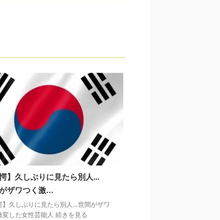
愕】久しぶりに見たら別人…
がザワつく激...
愕】久しぶりに見たら別人…世間がザワ
激変した女性芸能人 続きを見る