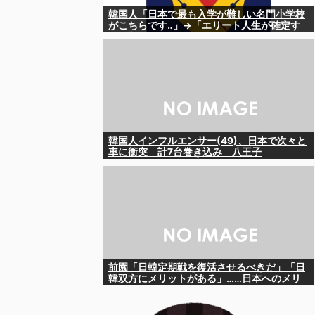
韓国人「日本で最も入学が難しい名門小学校
がこちらです‥」→「エリート人生が確定す
る超難関ルート‥」
韓国人インフルエンサー(49)、日本で次々と
車に衝突 計7台巻き込み 八王子
前園「日韓定期戦を復活させるべきだ」「日
韓双方にメリットがある」……日本へのメリ
ットがなにもないんですが、それは