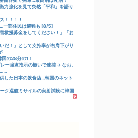
密輸容疑で拘束…最高刑は死刑！
衛力強化を見て突然「平和」を語り
ス！！！！
部住民は避難も [8/5]
害救援募金をしてください！」「お
いだ！」として支持率が右肩下がり
が
国の28分の1！
レー強盗指示の疑いで逮捕 → なお、
……
供した日本の飲食店…韓国のネット
ーク巡航ミサイルの実射試験に韓国