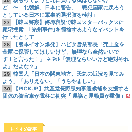
核もってようと北に負ける気はしないけ
26
ど 〜 北朝鮮、日本に警告。「戦犯国家に戻ろう
としている日本に軍事的選択肢を検討」
【韓国警察】侮辱容疑で韓国スターバックスに
27
家宅捜索 ｢光州事件｣を揶揄するようなイベントを
行ったとして
【熊本イオン爆発】ハビタ営業部長「売上金を
28
金庫に保管してほしいけど、無理なら全然いいで
す！と言った！」 → ﾈｯﾄ「無理ならいいけど絶対やれ
よ」だよな？」
韓国人「日本の関東地方、天気の近況を見てみ
29
よう」「ありえない」「うらやましい」
【PICKUP】共産党長野県知事選候補を支援する
30
団体の街宣車が電柱に衝突「 県議と運動員が重傷」
おすすめ記事