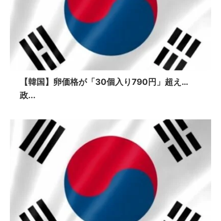
【韓国】卵価格が「30個入り790円」超え…
政...