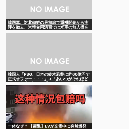
韓国軍、対北朝鮮の最前線で重機関銃から実
弾を撤去、米韓合同演習では米軍の無人機を
「北朝鮮の侵入だ！」と迎撃一歩手前ま
で……ゆるんでるなぁ
韓国人「PSG、日本の鈴木彩艶に約60億円で
正式オファー・・・」→「あいつがそれほど
なのか（ﾌﾞﾙﾌﾞﾙ）」「レギュラーとして出れ
るとは思わないけど、それでもやっぱり羨ま
しいね」
一体なぜ？ 【衝撃】EVが充電中に突然爆発