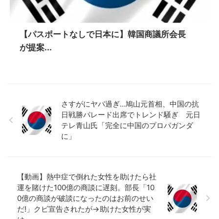
【パスポートなしで日本に】韓国商議所会長
が提案...
さすがにヤバ過ぎ…鳩山元首相、中国の抗
日戦勝パレード出席でトレンド騒ぎ 元日
テレ青山氏「完全に中国のプロパガンダ
に」
【動画】熱中症で倒れた女性を助けたら社
運を賭けた100億の商談に遅刻。部長「10
0億の商談が破談になったのはお前のせい
だ!」クビ宣告されたが→助けた女性が実