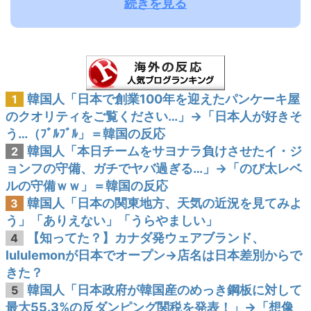
続きを見る
韓国人「日本で創業100年を迎えたパンケーキ屋
1
のクオリティをご覧ください…」→「日本人が好きそ
う…（ﾌﾞﾙﾌﾞﾙ」＝韓国の反応
韓国人「本日チームをサヨナラ負けさせたイ・ジ
2
ョンフの守備、ガチでヤバ過ぎる…」→「のび太レベ
ルの守備ｗｗ」＝韓国の反応
韓国人「日本の関東地方、天気の近況を見てみよ
3
う」「ありえない」「うらやましい」
【知ってた？】カナダ発ウェアブランド、
4
lululemonが日本でオープン→店名は日本差別からで
きた？
韓国人「日本政府が韓国産のめっき鋼板に対して
5
最大55.3%の反ダンピング関税を発表！」→「想像