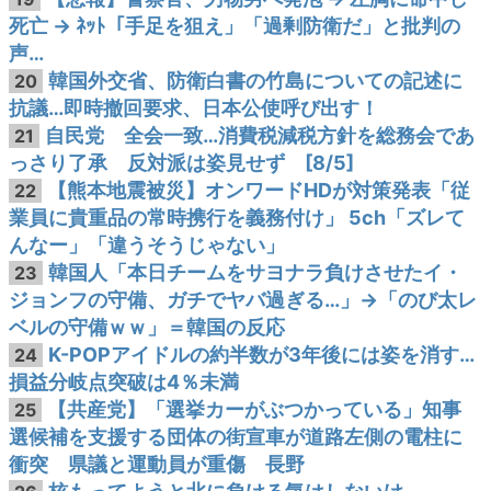
死亡 → ﾈｯﾄ「手足を狙え」「過剰防衛だ」と批判の
声…
韓国外交省、防衛白書の竹島についての記述に
20
抗議…即時撤回要求、日本公使呼び出す！
自民党 全会一致…消費税減税方針を総務会であ
21
っさり了承 反対派は姿見せず [8/5]
【熊本地震被災】オンワードHDが対策発表「従
22
業員に貴重品の常時携行を義務付け」 5ch「ズレて
んなー」「違うそうじゃない」
韓国人「本日チームをサヨナラ負けさせたイ・
23
ジョンフの守備、ガチでヤバ過ぎる…」→「のび太レ
ベルの守備ｗｗ」＝韓国の反応
K-POPアイドルの約半数が3年後には姿を消す…
24
損益分岐点突破は4％未満
【共産党】「選挙カーがぶつかっている」知事
25
選候補を支援する団体の街宣車が道路左側の電柱に
衝突 県議と運動員が重傷 長野