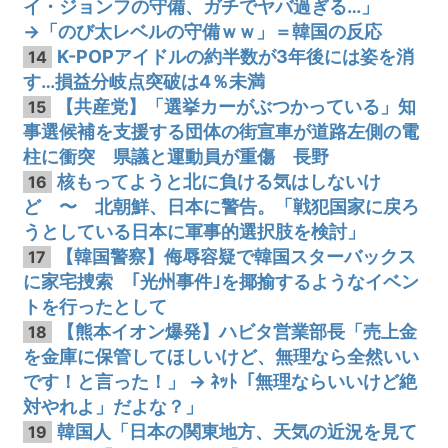
イ・ジョンフの守備、ガチでヤバ過ぎる…」
→「のび太レベルの守備ｗｗ」＝韓国の反応
K-POPアイドルの約半数が3年後には姿を消
14
す…損益分岐点突破は4％未満
【共産党】「選挙カーがぶつかっている」知
15
事選候補を支援する団体の街宣車が道路左側の電
柱に衝突 県議と運動員が重傷 長野
核もってようと北に負ける気はしないけ
16
ど 〜 北朝鮮、日本に警告。「戦犯国家に戻ろ
うとしている日本に軍事的選択肢を検討」
【韓国警察】侮辱容疑で韓国スターバックス
17
に家宅捜索 ｢光州事件｣を揶揄するようなイベン
トを行ったとして
【熊本イオン爆発】ハビタ営業部長「売上金
18
を金庫に保管してほしいけど、無理なら全然いい
です！と言った！」 → ﾈｯﾄ「無理ならいいけど絶
対やれよ」だよな？」
韓国人「日本の関東地方、天気の近況を見て
19