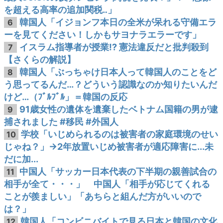
を超える高率の追加関税‥」
韓国人「イジョンフ本日の全米が呆れる守備エラ
6
ーを見てください！しかもサヨナラエラーです」
イスラム指導者が授業!? 憲法違反だと批判殺到
7
【さくらの解説】
韓国人「ぶっちゃけ日本人って韓国人のことをど
8
う思ってるんだ…？どういう認識なのか知りたいんだ
けど…（ﾌﾞﾙﾌﾞﾙ」＝韓国の反応
91歳女性の遺体を遺棄したベトナム国籍の男が逮
9
捕されました #移民 #外国人
学校「いじめられるのは被害者の家庭環境のせい
10
じゃね？」→2年放置いじめ被害者が適応障害に...未
だに加...
中国人「サッカー日本代表の下半期の親善試合の
11
相手が全て・・・」 中国人「相手が応じてくれる
ことが羨ましい」「あちらと組んだ方がいいので
は？」
韓国人「コンビニバイトで見る日本と韓国の文化
12