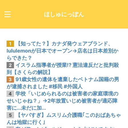
ほしゅにっぽん
【知ってた？】カナダ発ウェアブランド、
1
lululemonが日本でオープン→店名は日本差別か
らできた？
イスラム指導者が授業!? 憲法違反だと批判殺
2
到【さくらの解説】
91歳女性の遺体を遺棄したベトナム国籍の男
3
が逮捕されました #移民 #外国人
学校「いじめられるのは被害者の家庭環境の
4
せいじゃね？」→2年放置いじめ被害者が適応障
害に...未だに加...
【ヤバすぎ】ムスリム介護職｢このおばあちゃ
5
んは地獄に行く｣