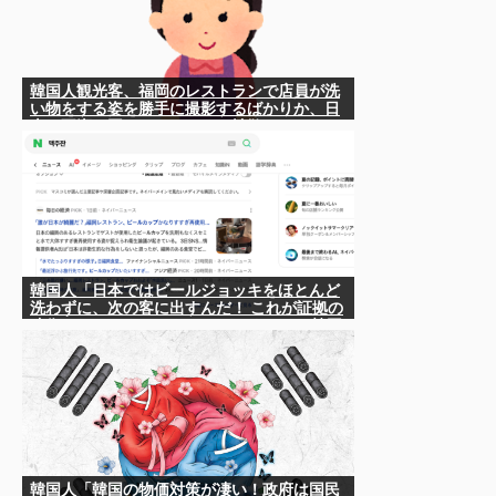
韓国人観光客、福岡のレストランで店員が洗
い物をする姿を勝手に撮影するばかりか、日
本は不潔な国みたいにSNSで拡散！
韓国人「日本ではビールジョッキをほとんど
洗わずに、次の客に出すんだ！ これが証拠の
映像だ!!」……あー、なるほどですねー。韓国
には「アレ」がないんだ？
韓国人「韓国の物価対策が凄い！政府は国民