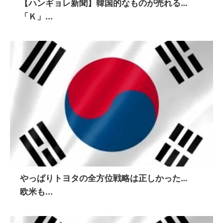
【ハンギョレ新聞】韓国的なものが売れる…
「Ｋ」...
やっぱりトヨタの全方位戦略は正しかった…
欧米も...