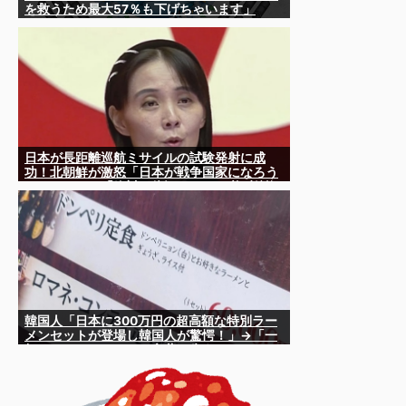
を救うため最大57％も下げちゃいます」
日本が長距離巡航ミサイルの試験発射に成
功！北朝鮮が激怒「日本が戦争国家になろう
としている」「絶対に傍観しない、必ず後悔
させる」
韓国人「日本に300万円の超高額な特別ラー
メンセットが登場し韓国人が驚愕！」→「一
杯のラーメンセットに言葉を失う‥」