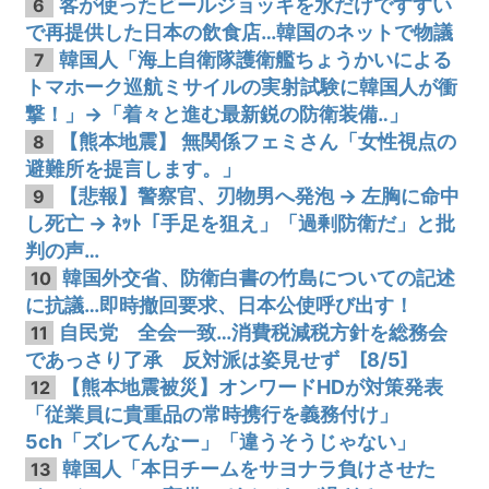
客が使ったビールジョッキを水だけですすい
6
で再提供した日本の飲食店…韓国のネットで物議
韓国人「海上自衛隊護衛艦ちょうかいによる
7
トマホーク巡航ミサイルの実射試験に韓国人が衝
撃！」→「着々と進む最新鋭の防衛装備‥」
【熊本地震】 無関係フェミさん「女性視点の
8
避難所を提言します。」
【悲報】警察官、刃物男へ発泡 → 左胸に命中
9
し死亡 → ﾈｯﾄ「手足を狙え」「過剰防衛だ」と批
判の声…
韓国外交省、防衛白書の竹島についての記述
10
に抗議…即時撤回要求、日本公使呼び出す！
自民党 全会一致…消費税減税方針を総務会
11
であっさり了承 反対派は姿見せず [8/5]
【熊本地震被災】オンワードHDが対策発表
12
「従業員に貴重品の常時携行を義務付け」
5ch「ズレてんなー」「違うそうじゃない」
韓国人「本日チームをサヨナラ負けさせた
13