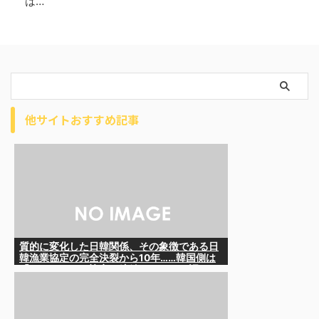
は…
他サイトおすすめ記事
質的に変化した日韓関係、その象徴である日
韓漁業協定の完全決裂から10年……韓国側は
「なんとかして協定を締結したい」と語るも
のの……