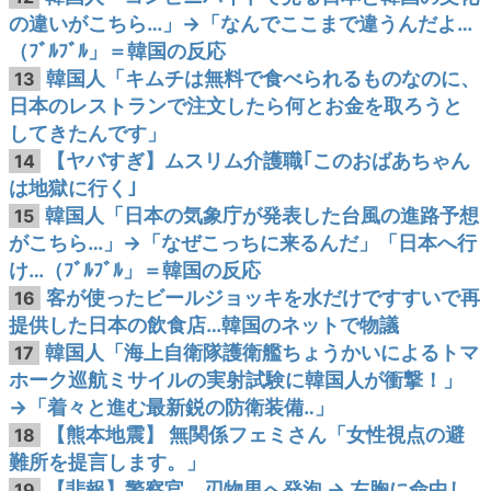
の違いがこちら…」→「なんでここまで違うんだよ…
（ﾌﾞﾙﾌﾞﾙ」＝韓国の反応
韓国人「キムチは無料で食べられるものなのに、
13
日本のレストランで注文したら何とお金を取ろうと
してきたんです」
【ヤバすぎ】ムスリム介護職｢このおばあちゃん
14
は地獄に行く｣
韓国人「日本の気象庁が発表した台風の進路予想
15
がこちら…」→「なぜこっちに来るんだ」「日本へ行
け…（ﾌﾞﾙﾌﾞﾙ」＝韓国の反応
客が使ったビールジョッキを水だけですすいで再
16
提供した日本の飲食店…韓国のネットで物議
韓国人「海上自衛隊護衛艦ちょうかいによるトマ
17
ホーク巡航ミサイルの実射試験に韓国人が衝撃！」
→「着々と進む最新鋭の防衛装備‥」
【熊本地震】 無関係フェミさん「女性視点の避
18
難所を提言します。」
【悲報】警察官、刃物男へ発泡 → 左胸に命中し
19