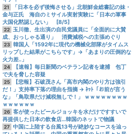
「日本を必ず後悔させる」北朝鮮金総書記の妹・
21
金与正氏 海自のミサイル実射実験に「日本の軍事
大国化黙認しない」 [8/5]
玉川徹、生出演の自民党議員に「全面的に大賛
22
成、おっしゃる通り」 消費減税への主張めぐり
韓国人「1592年に現代の機械化部隊がタイムス
23
リップした結果がこちらです」→「あまりの圧倒的な
火力差‥」
【速報】毎日新聞のベテラン記者を逮捕 包丁
24
で夫を脅した容疑
【悲報】石破茂さん「高市内閣のやり方は強引
25
だ！」支持率下落の理由を指摘 → ﾈｯﾄ「お前が言う
な」「鳥取県だけ減税無しで！」 ｗｗｗｗｗｗｗｗ
ｗｗｗｗｗｗ
客が使ったビールジョッキを水だけですすいで
26
再提供した日本の飲食店…韓国のネットで物議
中国に上陸する台風13号が絶妙なコースを辿っ
27