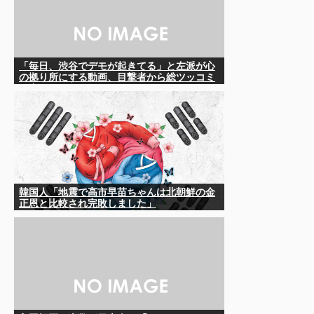
「毎日、渋谷でデモが起きてる」と左派が心
の拠り所にする動画、目撃者から総ツッコミ
を食らってしまっており……
韓国人「地震で高市早苗ちゃんは北朝鮮の金
正恩と比較され完敗しました」