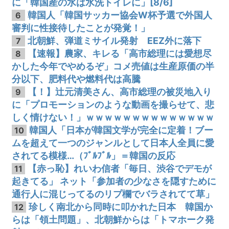
に「韓国産の水は水洗トイレに」[8/6]
韓国人「韓国サッカー協会W杯予選で外国人
6
審判に性接待したことが発覚！」
北朝鮮、弾道ミサイル発射 EEZ外に落下
7
【速報】農家、キレる「高市総理には愛想尽
8
かした今年でやめるぞ」コメ売値は生産原価の半
分以下、肥料代や燃料代は高騰
【！】辻元清美さん、高市総理の被災地入り
9
に「プロモーションのような動画を撮らせて、悲
しく情けない！」ｗｗｗｗｗｗｗｗｗｗｗｗｗｗ
韓国人「日本が韓国文学が完全に定着！ブー
10
ムを超えて一つのジャンルとして日本人全員に愛
されてる模様…（ﾌﾞﾙﾌﾞﾙ」＝韓国の反応
【赤っ恥】れいわ信者「毎日、渋谷でデモが
11
起きてる」 ネット「参加者の少なさを隠すために
通行人に混じってるのリプ欄でバラされてて草」
珍しく南北から同時に叩かれた日本 韓国か
12
らは「領土問題」、北朝鮮からは「トマホーク発