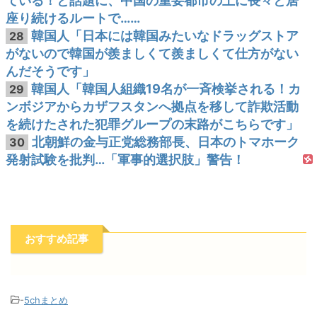
ている！と話題に、中国の重要都市の上に長々と居
座り続けるルートで……
韓国人「日本には韓国みたいなドラッグストア
28
がないので韓国が羨ましくて羨ましくて仕方がない
んだそうです」
韓国人「韓国人組織19名が一斉検挙される！カ
29
ンボジアからカザフスタンへ拠点を移して詐欺活動
を続けたされた犯罪グループの末路がこちらです」
北朝鮮の金与正党総務部長、日本のトマホーク
30
発射試験を批判…「軍事的選択肢」警告！
おすすめ記事
-
5chまとめ