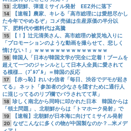
北朝鮮、弾道ミサイル発射 EEZ外に落下
13
【速報】農家、キレる「高市総理には愛想尽かし
14
た今年でやめるぞ」コメ売値は生産原価の半分以
下、肥料代や燃料代は高騰
【！】辻元清美さん、高市総理の被災地入りに
15
「プロモーションのような動画を撮らせて、悲しく
情けない！」ｗｗｗｗｗｗｗｗｗｗｗｗｗｗ
韓国人「日本が韓国文学が完全に定着！ブームを
16
超えて一つのジャンルとして日本人全員に愛されて
る模様…（ﾌﾞﾙﾌﾞﾙ」＝韓国の反応
【赤っ恥】れいわ信者「毎日、渋谷でデモが起き
17
てる」 ネット「参加者の少なさを隠すために通行人
に混じってるのリプ欄でバラされてて草」
珍しく南北から同時に叩かれた日本 韓国からは
18
「領土問題」、北朝鮮からは「トマホーク発射」で
【速報】北朝鮮が日本海に向けてミサイル発射
19
なぜこんなに多くの物が中国製なのか？…米メデ
20
ィア！