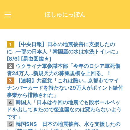
ほしゅにっぽん
【中央日報】日本の地震被害に支援したの
1
に…一部の日本人「韓国産の水は水洗トイレに」
[8/6] [昆虫図鑑★]
ウクライナ軍参謀本部「今年のロシア軍死傷
2
者24万人…新規兵力の募集規模を上回る」！
【速報】共産党「これは酷い…京都市でマイ
3
ナンバーカードを持たない29万人がポイント給付
事業から排除された」
韓国人「日本は今回の地震でも段ボールベッ
4
ドを出してきたので後進国なのは変わらないよう
です」
韓国SNS 日本の地震被害、水を支援したの
5