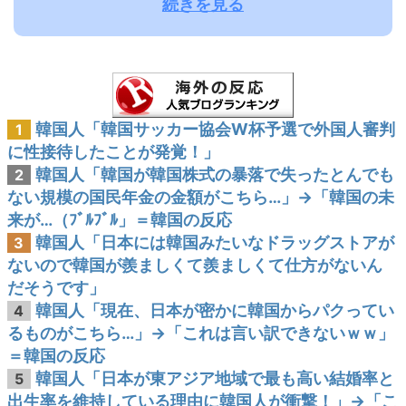
続きを見る
韓国人「韓国サッカー協会W杯予選で外国人審判
1
に性接待したことが発覚！」
韓国人「韓国が韓国株式の暴落で失ったとんでも
2
ない規模の国民年金の金額がこちら…」→「韓国の未
来が…（ﾌﾞﾙﾌﾞﾙ」＝韓国の反応
韓国人「日本には韓国みたいなドラッグストアが
3
ないので韓国が羨ましくて羨ましくて仕方がないん
だそうです」
韓国人「現在、日本が密かに韓国からパクってい
4
るものがこちら…」→「これは言い訳できないｗｗ」
＝韓国の反応
韓国人「日本が東アジア地域で最も高い結婚率と
5
出生率を維持している理由に韓国人が衝撃！」→「こ