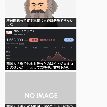
移民問題って資本主義じゃ絶対解決できない
よな
韓国人「株でお金を失ったのはイ・ジェミョ
ンのせいだ！」として支持率が右肩下がり
に……まあ、本当にその側面があるので救え
ないんですが
韓国人「暑すぎる韓国、100年ぶりに日本の