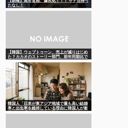
【朗報】高市首相、爆乳化！！！ サナ活待っ
たなし！
【韓国】ウェブトゥーン、売上が減りはじめ
た？カカオのストーリー部門、前年同期比で
売上がマイナス16％
韓国人「日本が東アジア地域で最も高い結婚
率と出生率を維持している理由に韓国人が衝
撃！」→「これが日本の若者たちの生活スタ
イル‥」