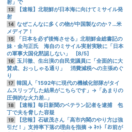
射」で
【速報】北朝鮮が日本海に向けてミサイル発
13
射
なぜこんなに多くの物が中国製なのか？…米
14
メディア！
「日本を必ず後悔させる」北朝鮮金総書記の
15
妹・金与正氏 海自のミサイル実射実験に「日本
の軍事大国化黙認しない」 [8/5]
玉川徹、生出演の自民党議員に「全面的に大
16
賛成、おっしゃる通り」 消費減税への主張めぐ
り
韓国人「1592年に現代の機械化部隊がタイ
17
ムスリップした結果がこちらです」→「あまりの
圧倒的な火力差‥」
【速報】毎日新聞のベテラン記者を逮捕 包
18
丁で夫を脅した容疑
【悲報】石破茂さん「高市内閣のやり方は強
19
引だ！」支持率下落の理由を指摘 → ﾈｯﾄ「お前が