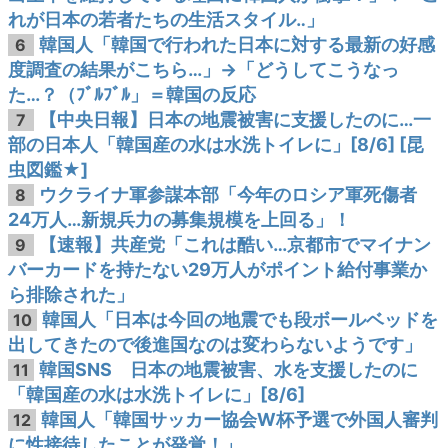
れが日本の若者たちの生活スタイル‥」
韓国人「韓国で行われた日本に対する最新の好感
6
度調査の結果がこちら…」→「どうしてこうなっ
た…？（ﾌﾞﾙﾌﾞﾙ」＝韓国の反応
【中央日報】日本の地震被害に支援したのに…一
7
部の日本人「韓国産の水は水洗トイレに」[8/6] [昆
虫図鑑★]
ウクライナ軍参謀本部「今年のロシア軍死傷者
8
24万人…新規兵力の募集規模を上回る」！
【速報】共産党「これは酷い…京都市でマイナン
9
バーカードを持たない29万人がポイント給付事業か
ら排除された」
韓国人「日本は今回の地震でも段ボールベッドを
10
出してきたので後進国なのは変わらないようです」
韓国SNS 日本の地震被害、水を支援したのに
11
「韓国産の水は水洗トイレに」[8/6]
韓国人「韓国サッカー協会W杯予選で外国人審判
12
に性接待したことが発覚！」