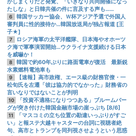
かしまくりだと発覚、「いきなり共同開催になっ
たしな」と日韓共催の件に言及する声も……
韓国サッカー協会、Ｗ杯アジア予選で外国人
6
審判員に性的接待か…韓国放送局が独占報道 [王
子★]
ロシア海軍の太平洋艦隊、日本海やオホーツ
7
ク海で軍事演習開始…ウクライナ支援続ける日本
を威嚇か！
韓国で約60年ぶりに路面電車が復活 最新鋭
8
水素燃料電池車も
【速報】高市政権、エース級の財務官僚・一
9
松旬氏を左遷「彼は協力的でなかった」財務省の
言いなりではないことが判明
「投資不適格になりつつある」ブルームバー
10
グが突き付けた韓国金融市場の崖っぷち [8/6]
「マスコミの立ち位置の勘違いっぷりがすご
11
い」と報ステ大越キャスターの台詞に視聴者絶
句、高市とトランプを同列視させようという思惑