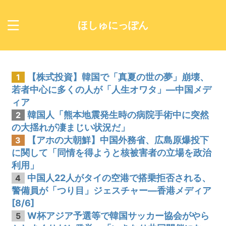
ほしゅにっぽん
【株式投資】韓国で「真夏の世の夢」崩壊、
1
若者中心に多くの人が「人生オワタ」―中国メデ
ィア
韓国人「熊本地震発生時の病院手術中に突然
2
の大揺れが凄まじい状況だ」
【アホの大朝鮮】中国外務省、広島原爆投下
3
に関して「同情を得ようと核被害者の立場を政治
利用」
中国人22人がタイの空港で搭乗拒否される、
4
警備員が「つり目」ジェスチャー―香港メディア
[8/6]
W杯アジア予選等で韓国サッカー協会がやら
5