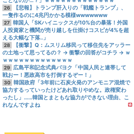
ことなのか…？」ｗｗｗｗｗｗｗｗｗｗｗｗｗ
【悲報】トランプ肝入りの「戦艦トランプ」、
26
一隻作るのに4兆円かかる模様wwwwwww
韓国人「SKハイニックスが10%台の暴落！外国
27
人投資家と機関が売り越しを仕掛けコスピが4%を超
える大幅な下落‥」
【衝撃】Q：ムスリム移民って移住先をアッラー
28
の土地って思ってるの？ → 衝撃の回答がコチラ → ｗ
ｗｗｗｗｗｗｗｗｗｗｗｗｗ
広島平和記念式典パヨク「中国人民と連帯して
29
戦おー！悪政高市を打倒するぞー！」
韓国政府「3年前に石炭火発のアンモニア混焼で
30
協力するっていったけどあれ取りやめな。政権変わ
ったし」……韓国とまともな協力ができない理由、こ
れなんですよね