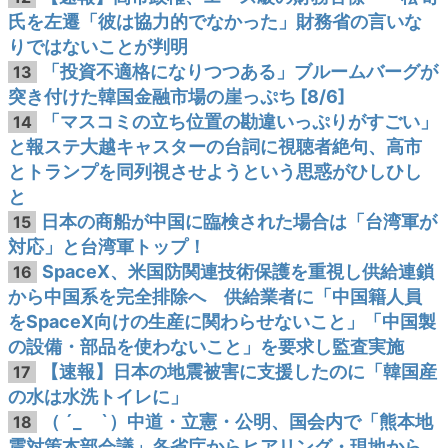
氏を左遷「彼は協力的でなかった」財務省の言いな
りではないことが判明
「投資不適格になりつつある」ブルームバーグが
13
突き付けた韓国金融市場の崖っぷち [8/6]
「マスコミの立ち位置の勘違いっぷりがすごい」
14
と報ステ大越キャスターの台詞に視聴者絶句、高市
とトランプを同列視させようという思惑がひしひし
と
日本の商船が中国に臨検された場合は「台湾軍が
15
対応」と台湾軍トップ！
SpaceX、米国防関連技術保護を重視し供給連鎖
16
から中国系を完全排除へ 供給業者に「中国籍人員
をSpaceX向けの生産に関わらせないこと」「中国製
の設備・部品を使わないこと」を要求し監査実施
【速報】日本の地震被害に支援したのに「韓国産
17
の水は水洗トイレに」
（ ´_ゝ`）中道・立憲・公明、国会内で「熊本地
18
震対策本部会議」各省庁からヒアリング・現地から