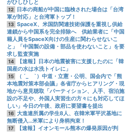
がひしひしと
日本の商船が中国に臨検された場合は「台湾
12
軍が対応」と台湾軍トップ！
SpaceX、米国防関連技術保護を重視し供給
13
連鎖から中国系を完全排除へ 供給業者に「中国
籍人員をSpaceX向けの生産に関わらせないこ
と」「中国製の設備・部品を使わないこと」を要
求し監査実施
【速報】日本の地震被害に支援したのに「韓
14
国産の水は水洗トイレに」
（ ´_ゝ`）中道・立憲・公明、国会内で「熊
15
本地震対策本部会議」各省庁からヒアリング・現
地から意見聴取「パーティション、人手、宿泊施
設の不足や、外国人実習生の方々にも対応してほ
しい」今日の午後、政府に要望書を提出
大進連所属の学生8人、在韓米軍平沢基地に
16
無断侵入…米軍により身柄拘束！
【速報】イオンモール熊本の爆発原因が判
17