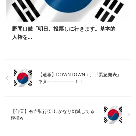
野間口徹「明日、投票しに行きます。基本的
人権を...
【速報】DOWNTOWN＋、『緊急発表』
キターーーーーー！！
【仰天】有吉弘行(51), かなり幻滅してる
模様w