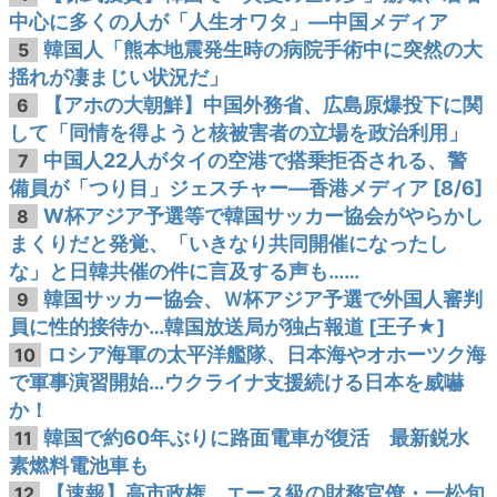
中心に多くの人が「人生オワタ」―中国メディア
韓国人「熊本地震発生時の病院手術中に突然の大
5
揺れが凄まじい状況だ」
【アホの大朝鮮】中国外務省、広島原爆投下に関
6
して「同情を得ようと核被害者の立場を政治利用」
中国人22人がタイの空港で搭乗拒否される、警
7
備員が「つり目」ジェスチャー―香港メディア [8/6]
W杯アジア予選等で韓国サッカー協会がやらかし
8
まくりだと発覚、「いきなり共同開催になったし
な」と日韓共催の件に言及する声も……
韓国サッカー協会、Ｗ杯アジア予選で外国人審判
9
員に性的接待か…韓国放送局が独占報道 [王子★]
ロシア海軍の太平洋艦隊、日本海やオホーツク海
10
で軍事演習開始…ウクライナ支援続ける日本を威嚇
か！
韓国で約60年ぶりに路面電車が復活 最新鋭水
11
素燃料電池車も
【速報】高市政権、エース級の財務官僚・一松旬
12