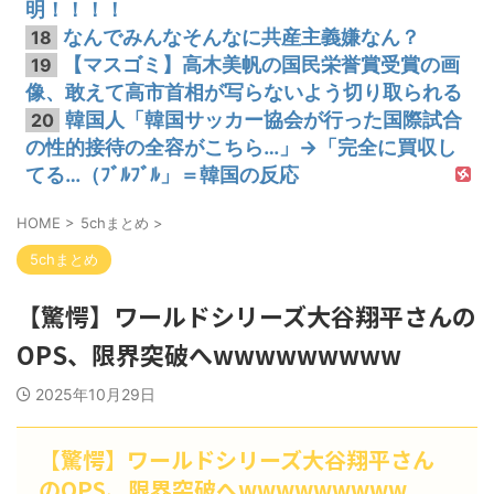
明！！！！
なんでみんなそんなに共産主義嫌なん？
18
【マスゴミ】高木美帆の国民栄誉賞受賞の画
19
像、敢えて高市首相が写らないよう切り取られる
韓国人「韓国サッカー協会が行った国際試合
20
の性的接待の全容がこちら…」→「完全に買収し
てる…（ﾌﾞﾙﾌﾞﾙ」＝韓国の反応
HOME
>
5chまとめ
>
5chまとめ
【驚愕】ワールドシリーズ大谷翔平さんの
OPS、限界突破へwwwwwwwww
2025年10月29日
【驚愕】ワールドシリーズ大谷翔平さん
のOPS、限界突破へwwwwwwwww