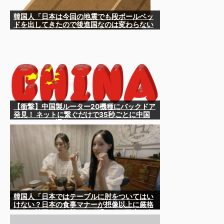
韓国人「日本は今回の地震でも段ボールベッ
ドを出してきたので後進国なのは変わらない
ようです」
【衝撃】中国製ルーター20機種にバックドア
発見！ ネットに繋ぐだけで35秒ごとに中国
のサーバーと通信
韓国人「日本ではテーブルに肘をついてはい
けない？日本の食事マナーが想像以上に厳格
すぎて韓国人が衝撃！」→「これが日本の食
事マナーか？‥」