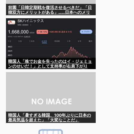
前園「日韓定期戦を復活させるべきだ」「日
韓双方にメリットがある」……日本へのメリ
ットがなにもないんですが、それは
韓国人「株でお金を失ったのはイ・ジェミョ
ンのせいだ！」として支持率が右肩下がり
に……まあ、本当にその側面があるので救え
ないんですが
韓国人「暑すぎる韓国、100年ぶりに日本の
最高気温を超えた」「大変なことだ」