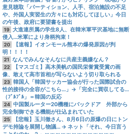
意見聴取「パーティション、人手、宿泊施設の不足
や、外国人実習生の方々にも対応してほしい」今日
の午後、政府に要望書を提出
大進連所属の学生8人、在韓米軍平沢基地に無断
19
侵入…米軍により身柄拘束！
【速報】イオンモール熊本の爆発原因が判
20
明！！！！
なんでみんなそんなに共産主義嫌なん？
21
【マスゴミ】高木美帆の国民栄誉賞受賞の画
22
像、敢えて高市首相が写らないよう切り取られる
韓国人「韓国サッカー協会が行った国際試合の
23
性的接待の全容がこちら…」→「完全に買収してる…
（ﾌﾞﾙﾌﾞﾙ」＝韓国の反応
中国製ルーター20機種にバックドア 外部から
24
完全制御できる機能が仕込まれていた
【悲報】玉川徹さん、8月6日の原爆の日にトン
25
デモ持論を展開し物議… → ネット「それ、今日言う