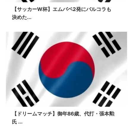
【サッカーW杯】エムバペ2発にバルコラも
決めた...
【ドリームマッチ】御年86歳、代打・張本勲
氏 ...