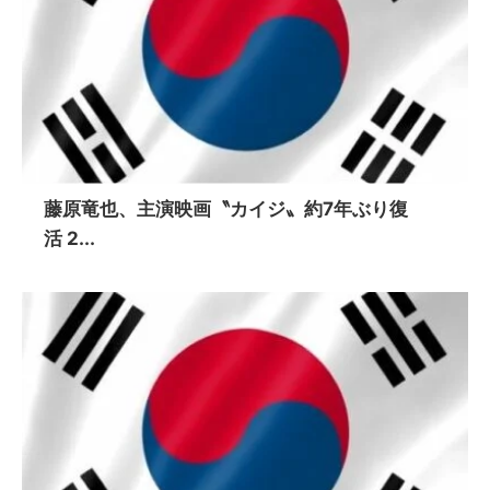
藤原竜也、主演映画〝カイジ〟約7年ぶり復
活 2...