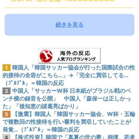
続きを見る
韓国人「韓国サッカー協会が行った国際試合の性
1
的接待の全容がこちら…」→「完全に買収してる…
（ﾌﾞﾙﾌﾞﾙ」＝韓国の反応
中国人「サッカーW杯 日本紙がブラジル戦のベ
2
ンチ横の録音を公開」 中国人「森保一は正しかっ
た」「後知恵の諸葛亮ばかり」
【激震】韓国人「韓国サッカー協会、W杯・五輪
3
で複数回の性接待を行い審判を買収していたことが
発覚…（ﾌﾞﾙﾌﾞﾙ」＝韓国の反応
【株式投資】韓国で「真夏の世の夢」崩壊、若者
4