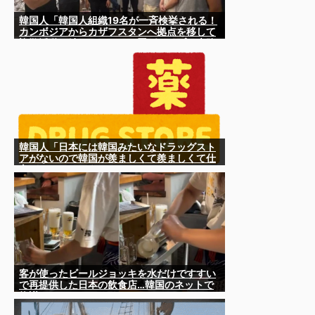
韓国人「韓国人組織19名が一斉検挙される！
カンボジアからカザフスタンへ拠点を移して
詐欺活動を続けたされた犯罪グループの末路
がこちらです」
韓国人「日本には韓国みたいなドラッグスト
アがないので韓国が羨ましくて羨ましくて仕
方がないんだそうです」
客が使ったビールジョッキを水だけですすい
で再提供した日本の飲食店…韓国のネットで
物議