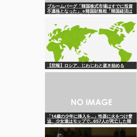
ブルームバーグ「韓国株式市場はすでに投資
不適格となった」→韓国財務相「韓国経済は
絶好調！ 韓国市場は安泰!!」……まあ、うん。
国外からどう認識されているのかって問題だ
から……さ
【悲報】ロシア、じわじわと逝き始める
「14歳の少年に挿入を…」性器に火をつけ脅
迫、少女達はモップで…657人が死亡した韓
国“最悪の人権侵害”のおぞましすぎる実態