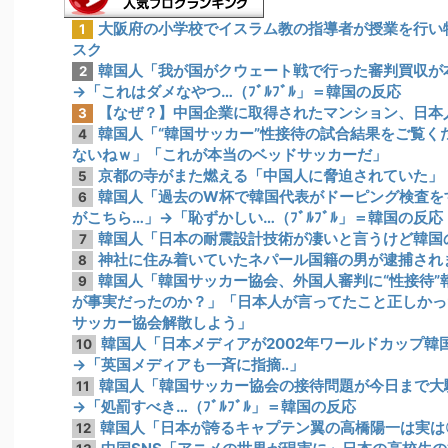
大阪府の小学校でイスラム教の指導者が授業を行い物議
1
スク
韓国人「我が国がクウェート戦で行った審判買収が
2
→「これはダメなやつ…（ﾌﾞﾙﾌﾞﾙ」＝韓国の反応
【なぜ？】中国企業に取得されたマンション、日本
3
韓国人「“韓国サッカー”性接待の試合結果をご覧く
4
ないねｗ」「これが本当のベッドサッカーだ」
京都の寺がまた燃える「中国人に脅迫されていた」
5
韓国人「過去のW杯で韓国代表がドーピング検査を
6
がこちら…」→「恥ずかしい…（ﾌﾞﾙﾌﾞﾙ」＝韓国の反応
韓国人「日本の耐震設計技術が凄いと言うけど韓国
7
神社に住み着いていたネパール国籍の男が逮捕されま
8
韓国人「韓国サッカー協会、外国人審判に“性接待”
9
が事実だったのか？」「日本人が言ってたこと正しかっ
サッカー協会解散しよう」
韓国人「日本メディアが2002年ワールドカップ韓
10
→「英国メディアも一斉に指摘‥」
韓国人「韓国サッカー協会の接待問題が今日まで大
11
→「処罰すべき…（ﾌﾞﾙﾌﾞﾙ」＝韓国の反応
韓国人「日本が誇るキャプテン翼の高橋陽一は実は
12