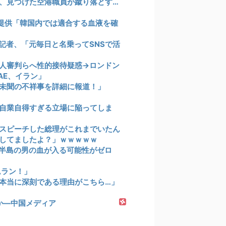
、見つけた空港職員が蹴り落とす…
を提供「韓国内では適合する血液を確
記者、「元毎日と名乗ってSNSで活
人審判らへ性的接待疑惑→ロンドン
AE、イラン」
未聞の不祥事を詳細に報道！」
自業自得すぎる立場に陥ってしま
スピーチした総理がこれまでいたん
もしてましたよ？」ｗｗｗｗｗ
半島の男の血が入る可能性がゼロ
ムラン！」
本当に深刻である理由がこちら…」
か―中国メディア