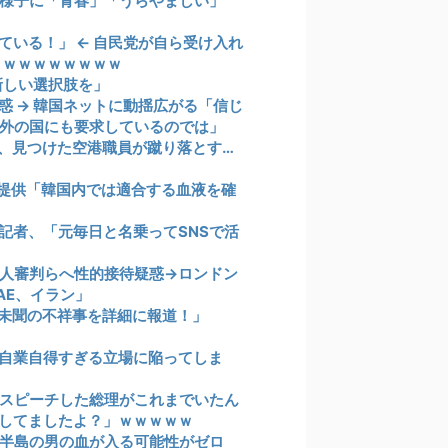
の様子に「青春」「うらやましい」
いる！」 ← 自民党が自ら受け入れ
ｗｗｗｗｗｗｗｗｗ
新しい選択肢を」
 → 韓国ネットに動揺広がる「信じ
外の国にも要求しているのでは」
、見つけた空港職員が蹴り落とす…
を提供「韓国内では適合する血液を確
記者、「元毎日と名乗ってSNSで活
人審判らへ性的接待疑惑→ロンドン
AE、イラン」
未聞の不祥事を詳細に報道！」
自業自得すぎる立場に陥ってしま
スピーチした総理がこれまでいたん
もしてましたよ？」ｗｗｗｗｗ
半島の男の血が入る可能性がゼロ