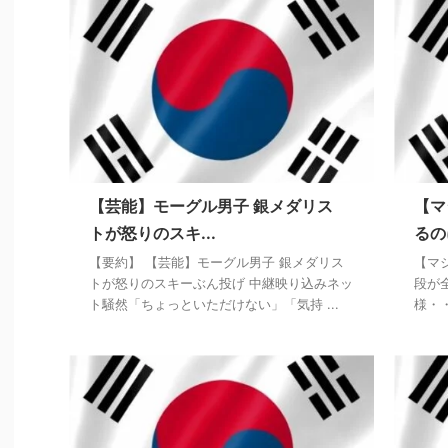
【芸能】モーグル男子 銀メダリス
【マ
トが怒りのスキ...
るの
【要約】 【芸能】モーグル男子 銀メダリス
【マ
トが怒りのスキーぶん投げ 中継映り込みネッ
段が
ト騒然「ちょっといただけない」「気持 ...
様・