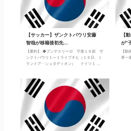
【サッカー】ザンクトパウリ安藤
【動
智哉が移籍後初先...
が“
【要約】 ◆ブンデスリーガ ▽第１６節 ザ
【動
ンクトパウリ１―１ライプチヒ（１６日、ミ
界一
ラントア・シュタディオン） ドイツ１ ...