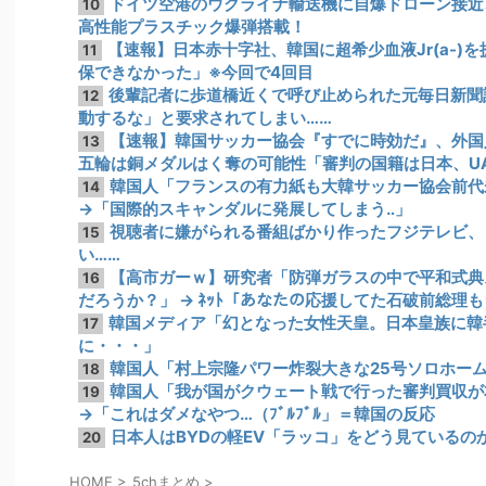
ドイツ空港のウクライナ輸送機に自爆ドローン接近
10
高性能プラスチック爆弾搭載！
【速報】日本赤十字社、韓国に超希少血液Jr(a-)
11
保できなかった」※今回で4回目
後輩記者に歩道橋近くで呼び止められた元毎日新聞
12
動するな」と要求されてしまい……
【速報】韓国サッカー協会『すでに時効だ』、外国
13
五輪は銅メダルはく奪の可能性「審判の国籍は日本、U
韓国人「フランスの有力紙も大韓サッカー協会前代
14
→「国際的スキャンダルに発展してしまう‥」
視聴者に嫌がられる番組ばかり作ったフジテレビ、
15
い……
【高市ガーｗ】研究者「防弾ガラスの中で平和式典
16
だろうか？」 → ﾈｯﾄ「あなたの応援してた石破前総理
韓国メディア「幻となった女性天皇。日本皇族に韓
17
に・・・」
韓国人「村上宗隆パワー炸裂大きな25号ソロホー
18
韓国人「我が国がクウェート戦で行った審判買収が
19
→「これはダメなやつ…（ﾌﾞﾙﾌﾞﾙ」＝韓国の反応
日本人はBYDの軽EV「ラッコ」をどう見ているの
20
HOME
>
5chまとめ
>