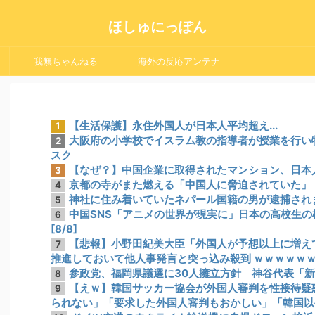
ほしゅにっぽん
我無ちゃんねる
海外の反応アンテナ
【生活保護】永住外国人が日本人平均超え...
1
大阪府の小学校でイスラム教の指導者が授業を行い物議
2
スク
【なぜ？】中国企業に取得されたマンション、日本
3
京都の寺がまた燃える「中国人に脅迫されていた」
4
神社に住み着いていたネパール国籍の男が逮捕されま
5
中国SNS「アニメの世界が現実に」日本の高校生
6
[8/8]
【悲報】小野田紀美大臣「外国人が予想以上に増えて
7
推進しておいて他人事発言と突っ込み殺到 ｗｗｗｗｗ
参政党、福岡県議選に30人擁立方針 神谷代表「
8
【えｗ】韓国サッカー協会が外国人審判を性接待疑惑
9
られない」「要求した外国人審判もおかしい」「韓国以