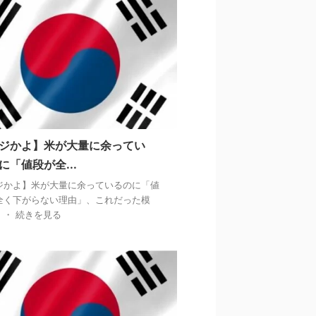
ジかよ】米が大量に余ってい
に「値段が全...
ジかよ】米が大量に余っているのに「値
全く下がらない理由」、これだった模
・・ 続きを見る