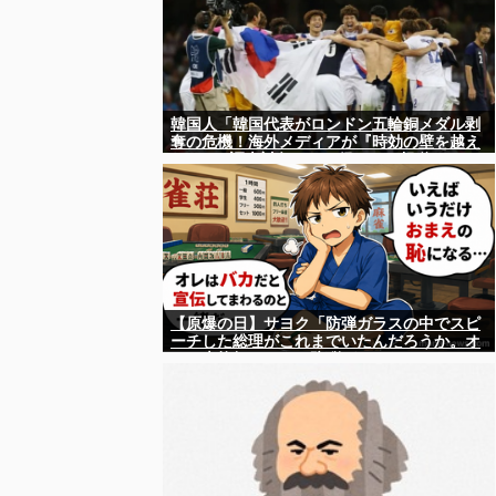
韓国人「韓国代表がロンドン五輪銅メダル剥
奪の危機！海外メディアが『時効の壁を越え
てIOCの調査対象になり得る』と報道！」
【原爆の日】サヨク「防弾ガラスの中でスピ
ーチした総理がこれまでいたんだろうか。オ
バマ大統領でさえ、防弾ガラスなんてなかっ
た！」→石破茂＆オバマ大統領も使ってまし
た