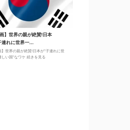
画】世界の親が絶賛!日本
子連れに世界一...
画】世界の親が絶賛!日本が“子連れに世
優しい国”なワケ 続きを見る