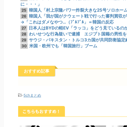
に・・・」
韓国人「村上宗隆パワー炸裂大きな25号ソロホー
25
韓国人「我が国がクウェート戦で行った審判買収が
26
→「これはダメなやつ…（ﾌﾞﾙﾌﾞﾙ」＝韓国の反応
日本人はBYDの軽EV「ラッコ」をどう見ているの
27
わいせつな行為疑いで逮捕 エジプト国籍の男性を不
28
サウジ・パキスタン・トルコ3カ国が共同防衛協定締
29
米国・欧州でも「韓国旅行」ブーム
30
おすすめ記事
-
5chまとめ
こちらもおすすめ！