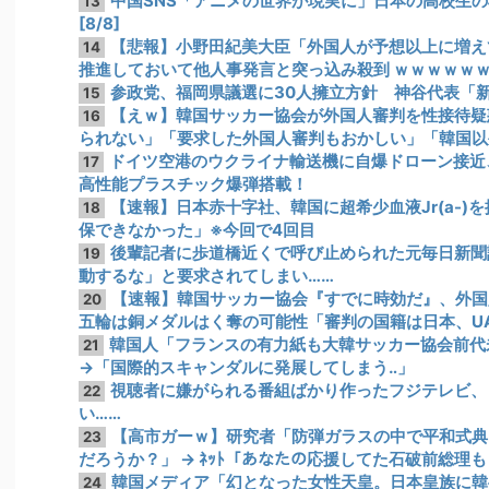
中国SNS「アニメの世界が現実に」日本の高校生
13
[8/8]
【悲報】小野田紀美大臣「外国人が予想以上に増えて
14
推進しておいて他人事発言と突っ込み殺到 ｗｗｗｗｗ
参政党、福岡県議選に30人擁立方針 神谷代表「
15
【えｗ】韓国サッカー協会が外国人審判を性接待疑惑
16
られない」「要求した外国人審判もおかしい」「韓国以
ドイツ空港のウクライナ輸送機に自爆ドローン接近
17
高性能プラスチック爆弾搭載！
【速報】日本赤十字社、韓国に超希少血液Jr(a-)
18
保できなかった」※今回で4回目
後輩記者に歩道橋近くで呼び止められた元毎日新聞
19
動するな」と要求されてしまい……
【速報】韓国サッカー協会『すでに時効だ』、外国
20
五輪は銅メダルはく奪の可能性「審判の国籍は日本、U
韓国人「フランスの有力紙も大韓サッカー協会前代
21
→「国際的スキャンダルに発展してしまう‥」
視聴者に嫌がられる番組ばかり作ったフジテレビ、
22
い……
【高市ガーｗ】研究者「防弾ガラスの中で平和式典
23
だろうか？」 → ﾈｯﾄ「あなたの応援してた石破前総理
韓国メディア「幻となった女性天皇。日本皇族に韓
24