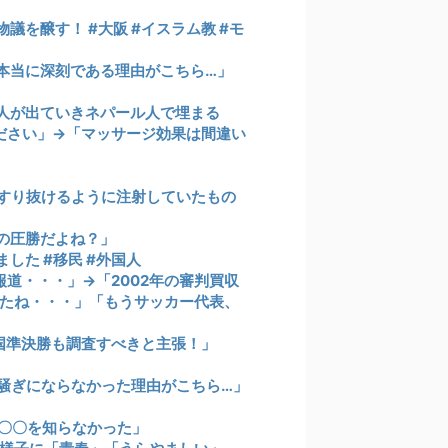
を醸す！ #大阪 #イスラム教 #モ
本当に深刻である理由がこちら…」
人が出ていきネパール人で埋まる
ださい」→「マッサージ効果は間違い
すり抜けるように注射していたもの
の圧勝だよね？」
した #移民 #外国人
報道・・・」→「2002年の審判買収
たね・・・」「もうサッカー代表、
国準決勝も調査すべきと主張！」
騒ぎにならなかった理由がこちら…」
〇〇を知らなかった」