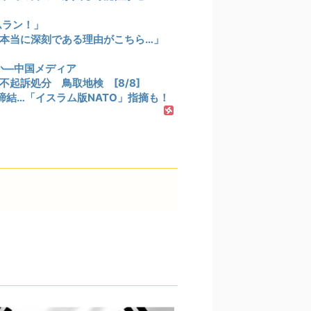
ムラン！」
本当に深刻である理由がこちら…」
か―中国メディア
起訴処分 鳥取地検 [8/8]
結…「イスラム版NATO」指摘も！