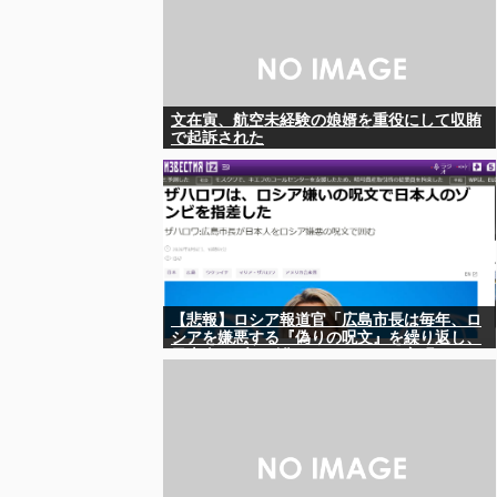
文在寅、航空未経験の娘婿を重役にして収賄
で起訴された
【悲報】ロシア報道官「広島市長は毎年、ロ
シアを嫌悪する『偽りの呪文』を繰り返し、
日本人をゾンビ化させている」と主張