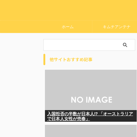
ホーム
キムチアンテナ
他サイトおすすめ記事
入国拒否の半数が日本人!? 「オーストラリア
で日本人女性が売春」