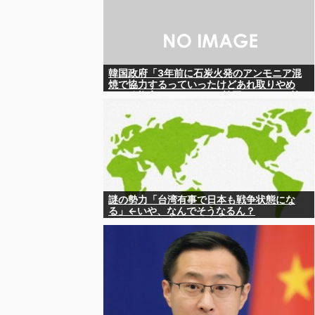
韓国政府「3年前に石炭火発のアンモニア混
焼で協力するっていったけどあれ取りやめ
な。政権変わったし」……韓国とまともな協
力ができない理由、これなんですよね
謎の勢力「台湾有事で日本も戦争状態にな
る」←いや、なんでそうなるん？