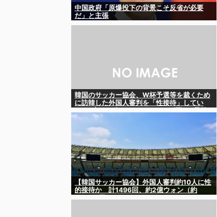
中国政府「原爆投下の背景こそ反省が必要
だ」と主張
韓国のサッカー協会、W杯予選等を裁くため
に訪韓した外国人審判を「性接待」してい
た……大して強くもないチームが潤沢な予算
を持ってりゃそうなるわな
【韓国サッカー協会】外国人審判約10人に性
的接待か 計1496回、約2億ウォン（約
2200万円）