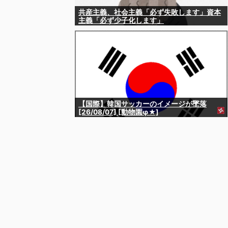
共産主義、社会主義「必ず失敗します」資本
主義「必ず少子化します」
【国際】韓国サッカーのイメージが墜落
[26/08/07] [動物園φ★]