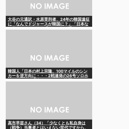
大谷の元通訳・水原受刑者、24年の韓国遠征
に「なんでドジャースが韓国に？」「日本な
ら分かるんだけど」「みんな気が乗らない」
と語っていたことが判明
韓国人「日本の村上宗隆、100マイルのシン
カーを逆方向に・・・2戦連発の26号ソロホ
ームラン」→「羨ましすぎる 韓国はこんな
打者がいなのか」「アジア打者GOAT」
【MLB】
高市早苗さん（34）「少なくとも私自身は
（戦争）当事者とはいえない世代ですから、