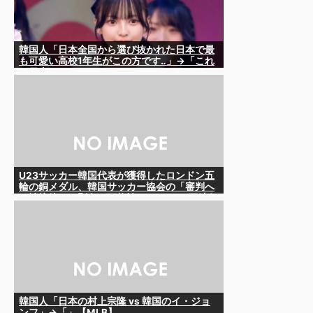
韓国人「日本全国から選び抜かれた日本で最
も可愛い高校1年生がこの方です‥」→「これ
が日本のレベル‥」
U23サッカー韓国代表が獲得したロンドン五
輪の銅メダル、韓国サッカー協会の「審判へ
の性接待」で剥奪の可能性も……IOCは不法行
為への時効を認めておらず、13年前の女子陸
上選手の銀メダルが剥奪された実例も
韓国人「日本の村上宗隆 vs 韓国のイ・ジョ
ンフ」→「」【MLB】