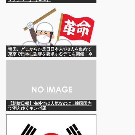
韓国、どこからか反日日本人170人を集めて
東京で日本に謝罪を要求するデモを開催 今
度は日本人を使って反日か
【朝鮮日報】海外では人気なのに…韓国国内
で消えゆくキンパ店