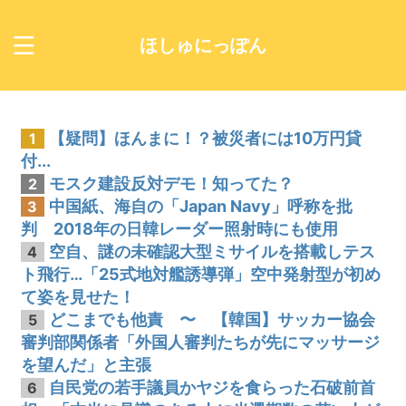
ほしゅにっぽん
【疑問】ほんまに！？被災者には10万円貸
1
付...
モスク建設反対デモ！知ってた？
2
中国紙、海自の「Japan Navy」呼称を批
3
判 2018年の日韓レーダー照射時にも使用
空自、謎の未確認大型ミサイルを搭載しテス
4
ト飛行…「25式地対艦誘導弾」空中発射型が初め
て姿を見せた！
どこまでも他責 〜 【韓国】サッカー協会
5
審判部関係者「外国人審判たちが先にマッサージ
を望んだ」と主張
自民党の若手議員かヤジを食らった石破前首
6