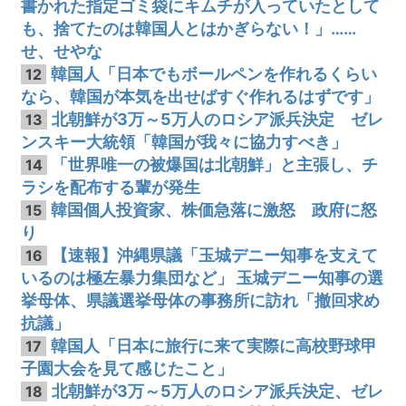
書かれた指定ゴミ袋にキムチが入っていたとして
も、捨てたのは韓国人とはかぎらない！」……
せ、せやな
韓国人「日本でもボールペンを作れるくらい
12
なら、韓国が本気を出せばすぐ作れるはずです」
北朝鮮が3万～5万人のロシア派兵決定 ゼレ
13
ンスキー大統領「韓国が我々に協力すべき」
「世界唯一の被爆国は北朝鮮」と主張し、チ
14
ラシを配布する輩が発生
韓国個人投資家、株価急落に激怒 政府に怒
15
り
【速報】沖縄県議「玉城デニー知事を支えて
16
いるのは極左暴力集団など」 玉城デニー知事の選
挙母体、県議選挙母体の事務所に訪れ「撤回求め
抗議」
韓国人「日本に旅行に来て実際に高校野球甲
17
子園大会を見て感じたこと」
北朝鮮が3万～5万人のロシア派兵決定、ゼレ
18