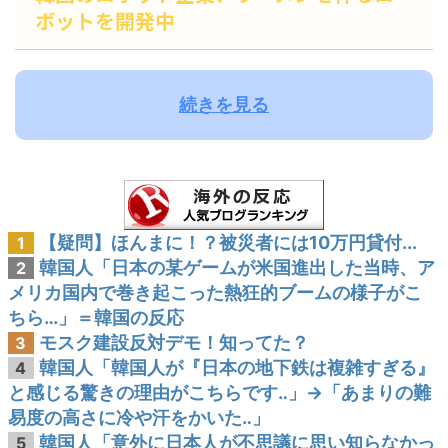
ボットを開発中
続きを見る
【疑問】ほんまに！？被災者には10万円貸付...
1
韓国人「日本の某ゲームが米国進出した当時、ア
2
メリカ国内で巻き起こった熱狂的ブームの様子がこ
ちら…」＝韓国の反応
モスク建設反対デモ！知ってた？
3
韓国人「韓国人が『日本の地下鉄は複雑すぎる』
4
と感じる驚きの理由がこちらです‥」→「あまりの難
易度の高さに冷や汗をかいた‥」
韓国人「意外に日本人が不思議に思い知らなかっ
5