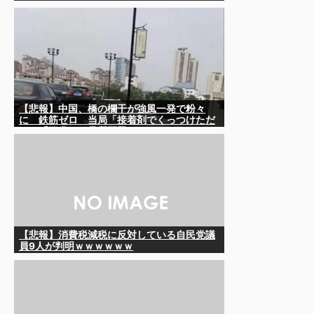
【悲報】中国、橋の欄干が強風一発で粉々
に 鉄筋ゼロ 当局「接着剤でくっつけただ
け」「正常で、品質問題はない」
【悲報】消費税減税に反対している自民党議
員9人が判明ｗｗｗｗｗｗ