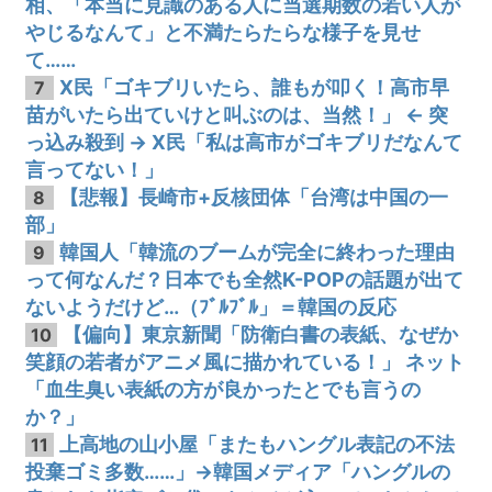
相、「本当に見識のある人に当選期数の若い人が
やじるなんて」と不満たらたらな様子を見せ
て……
X民「ゴキブリいたら、誰もが叩く！高市早
7
苗がいたら出ていけと叫ぶのは、当然！」 ← 突
っ込み殺到 → X民「私は高市がゴキブリだなんて
言ってない！」
【悲報】長崎市+反核団体「台湾は中国の一
8
部」
韓国人「韓流のブームが完全に終わった理由
9
って何なんだ？日本でも全然K-POPの話題が出て
ないようだけど…（ﾌﾞﾙﾌﾞﾙ」＝韓国の反応
【偏向】東京新聞「防衛白書の表紙、なぜか
10
笑顔の若者がアニメ風に描かれている！」 ネット
「血生臭い表紙の方が良かったとでも言うの
か？」
上高地の山小屋「またもハングル表記の不法
11
投棄ゴミ多数……」→韓国メディア「ハングルの