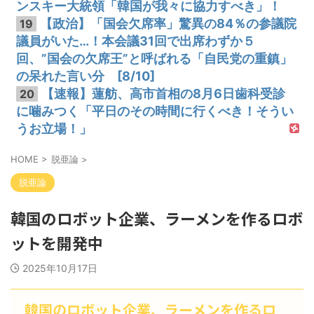
ンスキー大統領「韓国が我々に協力すべき」！
【政治】「国会欠席率」驚異の84％の参議院
19
議員がいた…！本会議31回で出席わずか５
回、”国会の欠席王”と呼ばれる「自民党の重鎮」
の呆れた言い分 [8/10]
【速報】蓮舫、高市首相の8月6日歯科受診
20
に噛みつく「平日のその時間に行くべき！そうい
うお立場！」
HOME
>
脱亜論
>
脱亜論
韓国のロボット企業、ラーメンを作るロボ
ットを開発中
2025年10月17日
韓国のロボット企業、ラーメンを作るロ