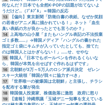
何なんだ？日本でも全然K-POPの話題が出てないよ
うだけど…（ﾌﾞﾙﾌﾞﾙ」＝韓国の反応
【偏向】東京新聞「防衛白書の表紙、なぜか笑顔
13
の若者がアニメ風に描かれている！」 ネット「血生
臭い表紙の方が良かったとでも言うのか？」
上高地の山小屋「またもハングル表記の不法投棄
14
ゴミ多数……」→韓国メディア「ハングルの書かれた
指定ゴミ袋にキムチが入っていたとしても、捨てた
のは韓国人とはかぎらない！」……せ、せやな
韓国人「日本でもボールペンを作れるくらいな
15
ら、韓国が本気を出せばすぐ作れるはずです」
北朝鮮が3万～5万人のロシア派兵決定 ゼレン
16
スキー大統領「韓国が我々に協力すべき」
「世界唯一の被爆国は北朝鮮」と主張し、チラシ
17
を配布する輩が発生
韓国個人投資家、株価急落に激怒 政府に怒り
18
【速報】沖縄県議「玉城デニー知事を支えている
19
のは極左暴力集団など」 玉城デニー知事の選挙母