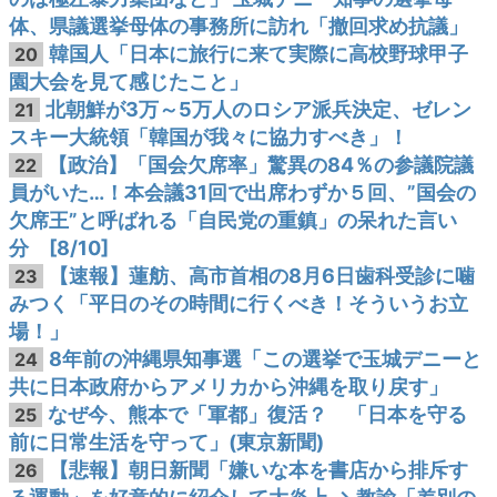
体、県議選挙母体の事務所に訪れ「撤回求め抗議」
韓国人「日本に旅行に来て実際に高校野球甲子
20
園大会を見て感じたこと」
北朝鮮が3万～5万人のロシア派兵決定、ゼレン
21
スキー大統領「韓国が我々に協力すべき」！
【政治】「国会欠席率」驚異の84％の参議院議
22
員がいた…！本会議31回で出席わずか５回、”国会の
欠席王”と呼ばれる「自民党の重鎮」の呆れた言い
分 [8/10]
【速報】蓮舫、高市首相の8月6日歯科受診に噛
23
みつく「平日のその時間に行くべき！そういうお立
場！」
8年前の沖縄県知事選「この選挙で玉城デニーと
24
共に日本政府からアメリカから沖縄を取り戻す」
なぜ今、熊本で「軍都」復活？ 「日本を守る
25
前に日常生活を守って」(東京新聞)
【悲報】朝日新聞「嫌いな本を書店から排斥す
26