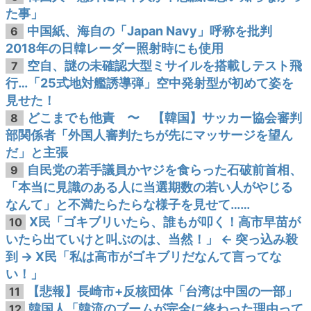
た事」
中国紙、海自の「Japan Navy」呼称を批判
6
2018年の日韓レーダー照射時にも使用
空自、謎の未確認大型ミサイルを搭載しテスト飛
7
行…「25式地対艦誘導弾」空中発射型が初めて姿を
見せた！
どこまでも他責 〜 【韓国】サッカー協会審判
8
部関係者「外国人審判たちが先にマッサージを望ん
だ」と主張
自民党の若手議員かヤジを食らった石破前首相、
9
「本当に見識のある人に当選期数の若い人がやじる
なんて」と不満たらたらな様子を見せて……
X民「ゴキブリいたら、誰もが叩く！高市早苗が
10
いたら出ていけと叫ぶのは、当然！」 ← 突っ込み殺
到 → X民「私は高市がゴキブリだなんて言ってな
い！」
【悲報】長崎市+反核団体「台湾は中国の一部」
11
韓国人「韓流のブームが完全に終わった理由って
12