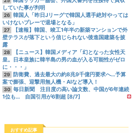
韓国サッカー協会、外国人審判を性接待で買収
25
していた事が判明
韓国人「昨日Jリーグで韓国人選手絶対やっては
26
いけないプレーで退場となる」
【速報】韓国、竣工1年半の新築マンションで外
27
壁テラスが落下という信じられない後進国建築を披
露
【ニュース】韓国メディア「幻となった女性天
28
皇。日本皇族に韓半島の男の血が入る可能性がゼロ
に・・・」
防衛費、過去最大の約8兆9千億円要求へ…予算
29
案で膨張、迎撃用無人機・AIなど導入！
毎日新聞 注目度の高い論文数、中国が6年連続
30
1位も… 自国引用が6割超 [8/7]
おすすめ記事