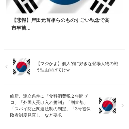
【悲報】岸田元首相らのものすごい執念で高
市早苗...
【マジかよ】個人的に好きな登場人物の戦
う理由挙げてけw
維新、連立条件に「食料消費税２年間ゼ
ロ」「外国人受け入れ規制」「副首都」
「スパイ防止関連法制の制定」「3号被保
険者制度見直し」など要求