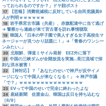
っておられるのですか？」ドヤ顔ポスト
【悲報】消費税減税に反対している自民党議員9
17
人が判明ｗｗｗｗｗｗ
岩手県宮古市議（共産）、赤旗配達中に当て逃げ
18
→ 警察から連絡が来て宮古署を訪れ事情聴取
韓国人「日本の甲子園で美人すぎる女子高校生マ
19
ネージャーが見つかり話題に！」→「青春のワンシー
ンみたい‥」
北朝鮮、弾道ミサイル発射 EEZ外に落下
20
中国の三峡ダムが全開放流を実施…長江流域で深
21
刻な洪水被害！
【神対応】？「あなたのせいで神戸が反中イメ
22
ージになって中国人が来なくなる！」 → 神戸市議
「で？」ｗｗｗｗｗｗｗｗｗｗｗｗｗｗｗ
EVって中国のせいで完全に終わったよな
23
産経新聞 佐渡金山、韓国は反日を持ち込むな
24
［8/9］