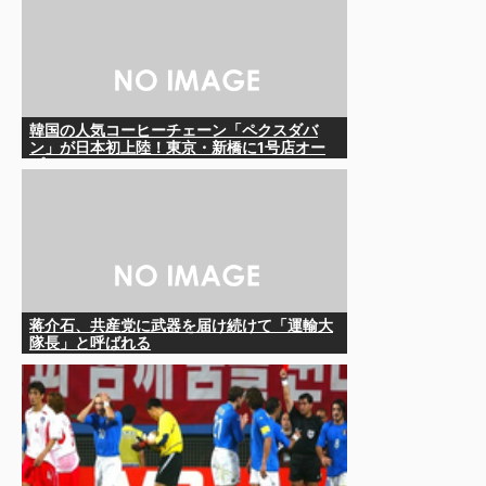
韓国の人気コーヒーチェーン「ペクスダバ
ン」が日本初上陸！東京・新橋に1号店オー
プン
蒋介石、共産党に武器を届け続けて「運輸大
隊長」と呼ばれる