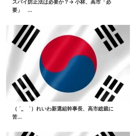
スパイ防止法は必要か？→ 小林、高市「必
要」 ...
（ ´_ゝ`）れいわ新選組幹事長、高市総裁に
苦...