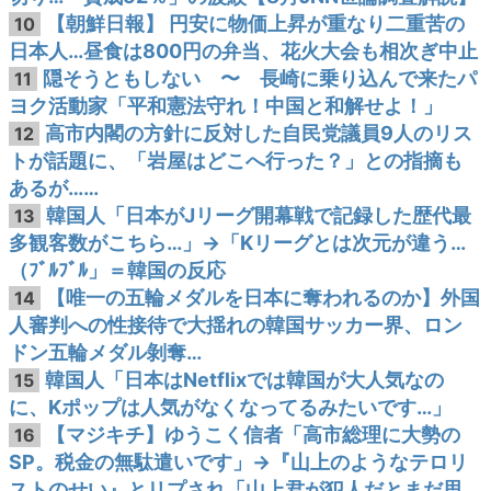
【朝鮮日報】 円安に物価上昇が重なり二重苦の
10
日本人…昼食は800円の弁当、花火大会も相次ぎ中止
隠そうともしない 〜 長崎に乗り込んで来たパ
11
ヨク活動家「平和憲法守れ！中国と和解せよ！」
高市内閣の方針に反対した自民党議員9人のリス
12
トが話題に、「岩屋はどこへ行った？」との指摘も
あるが……
韓国人「日本がJリーグ開幕戦で記録した歴代最
13
多観客数がこちら…」→「Kリーグとは次元が違う…
（ﾌﾞﾙﾌﾞﾙ」＝韓国の反応
【唯一の五輪メダルを日本に奪われるのか】外国
14
人審判への性接待で大揺れの韓国サッカー界、ロン
ドン五輪メダル剝奪…
韓国人「日本はNetflixでは韓国が大人気なの
15
に、Kポップは人気がなくなってるみたいです…」
【マジキチ】ゆうこく信者「高市総理に大勢の
16
SP。税金の無駄遣いです」→『山上のようなテロリ
ストのせい』とリプされ「山上君が犯人だとまだ思