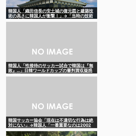
韓国人「織田信長の安土城の復元図と建築技
術の高さに韓国人が衝撃！」→「当時の技術
力に言葉を失う‥」
韓国人「性接待のサッカー試合で韓国は『無
敗』…」日韓ワールドカップの審判買収疑惑
が再燃するか
韓国サッカー協会「現在は不適切な行為は絶
対にない」→韓国人「一番重要なのは2002
年なのにそこは言及しないんだなｗｗｗ」
「責任逃れが本当にひどい・・・」