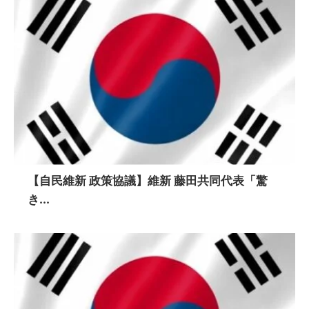
【自民維新 政策協議】維新 藤田共同代表「驚
き...