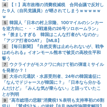
【！】高市政権の消費税減税 合同会議で反対し
4
た９人（自民党議員）が晒されてしまうｗｗｗｗｗ
ｗ
韓国人「日本の村上宗隆、100マイルのシンカー
5
を逆方向に・・・2戦連発の26号ソロホームラン」
→「羨ましすぎる 韓国はこんな打者がいなのか」
「アジア打者GOAT」【MLB】
【毎日新聞】『自然災害は止められないが、戦争
6
はめられる』イオンモール熊本で被災の高校生平和
誓う
ウクライナがモスクワに向けて初の弾道ミサイル
7
を発射か？！
大谷の元通訳・水原受刑者、24年の韓国遠征に
8
「なんでドジャースが韓国に？」「日本なら分かる
んだけど」「みんな気が乗らない」と語っていたこ
とが判明
”高市総理の悲願”消費税1％表明も支持率初の6割
9
切り…「賛成52％」の波紋【8月JNN世論調査解説】