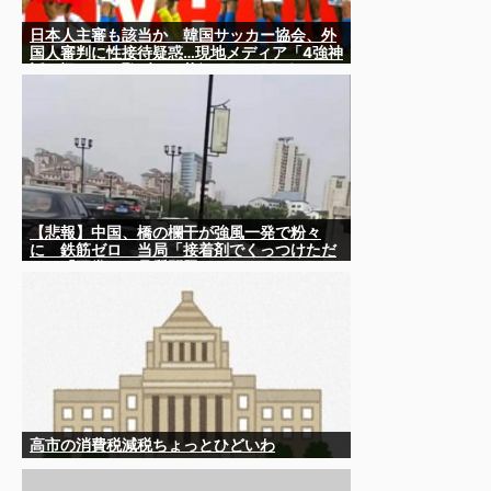
日本人主審も該当か 韓国サッカー協会、外
国人審判に性接待疑惑…現地メディア「4強神
話も疑われる恥ずべき状況」[8/8] [ばーど
★]
【悲報】中国、橋の欄干が強風一発で粉々
に 鉄筋ゼロ 当局「接着剤でくっつけただ
け」「正常で、品質問題はない」
高市の消費税減税ちょっとひどいわ