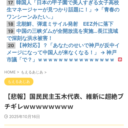
韓国人「日本の甲子園で美人すぎる女子高校
17
生マネージャーが見つかり話題に！」→「青春の
ワンシーンみたい‥」
北朝鮮、弾道ミサイル発射 EEZ外に落下
18
中国の三峡ダムが全開放流を実施…長江流域
19
で深刻な洪水被害！
【神対応】？「あなたのせいで神戸が反中イ
20
メージになって中国人が来なくなる！」 → 神戸
市議「で？」ｗｗｗｗｗｗｗｗｗｗｗｗｗｗｗ
HOME
>
もえるあじあ
>
もえるあじあ
【悲報】国民民主玉木代表、維新に超絶ブ
チギレｗｗｗｗｗｗｗｗ
2025年10月16日