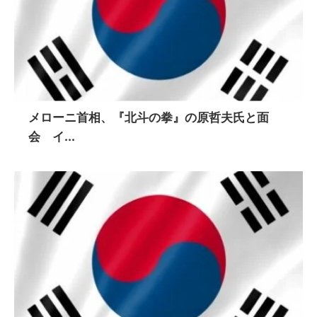
メローニ首相、『北斗の拳』の原哲夫氏と面
会 イ...