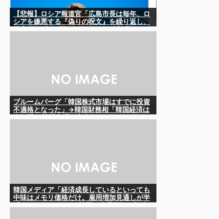
【悲報】ロシア報道官「広島市長は毎年、ロ
シアを嫌悪する『偽りの呪文』を繰り返し、
日本人をゾンビ化させている」と主張
ブルームバーグ「韓国株式市場はすでに投資
不適格となった」→韓国財務相「韓国経済は
絶好調！ 韓国市場は安泰!!」……まあ、うん。
国外からどう認識されているのかって問題だ
から……さ
韓国メディア「経済成長しているといっても
中味はメモリ価格だけ。雇用増加見通しが半
減してしまった」……韓国の内需不況は根強
い状況っすね