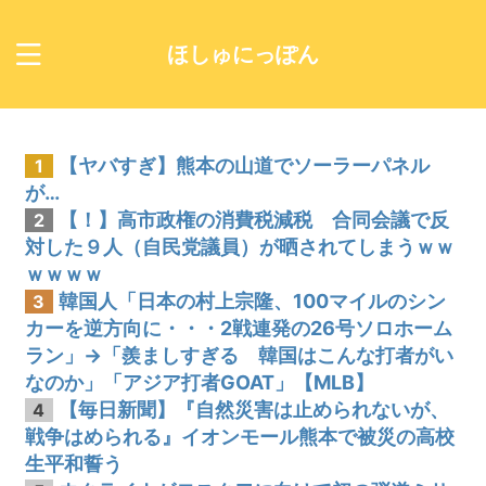
ほしゅにっぽん
【ヤバすぎ】熊本の山道でソーラーパネル
1
が…
【！】高市政権の消費税減税 合同会議で反
2
対した９人（自民党議員）が晒されてしまうｗｗ
ｗｗｗｗ
韓国人「日本の村上宗隆、100マイルのシン
3
カーを逆方向に・・・2戦連発の26号ソロホーム
ラン」→「羨ましすぎる 韓国はこんな打者がい
なのか」「アジア打者GOAT」【MLB】
【毎日新聞】『自然災害は止められないが、
4
戦争はめられる』イオンモール熊本で被災の高校
生平和誓う