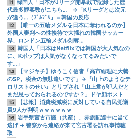
韓国人「日本がJリーグ開幕戦で記録した歴
11
代最多観客数がこちら…」→「Kリーグとは次元
が違う…（ﾌﾞﾙﾌﾞﾙ」＝韓国の反応
【唯一の五輪メダルを日本に奪われるのか】
12
外国人審判への性接待で大揺れの韓国サッカー
界、ロンドン五輪メダル剝奪…
韓国人「日本はNetflixでは韓国が大人気なの
13
に、Kポップは人気がなくなってるみたいで
す…」
【マジキチ】ゆうこく信者「高市総理に大勢
14
のSP。税金の無駄遣いです」→『山上のようなテ
ロリストのせい』とリプされ「山上君が犯人だと
まだ思っておられるのですか？」ドヤ顔ポスト
【悲報】消費税減税に反対している自民党議
15
員9人が判明ｗｗｗｗｗｗ
岩手県宮古市議（共産）、赤旗配達中に当て
16
逃げ → 警察から連絡が来て宮古署を訪れ事情聴
取