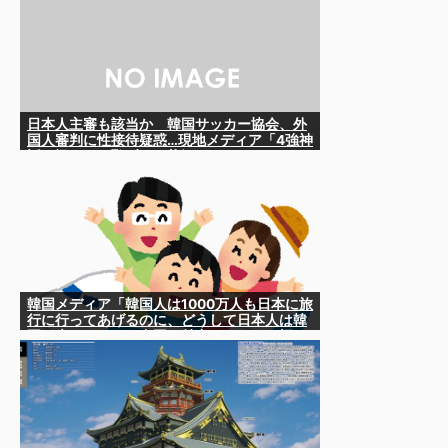
日本人主審も該当か 韓国サッカー協会、外
国人審判に性接待疑惑…現地メディア「4強神
話も疑われる恥ずべき状況」
韓国メディア「韓国人は1000万人も日本に旅
行に行ってあげるのに、どうして日本人は韓
国に来ないのか」自国に魅力がないのを棚に
上げて日本を分析