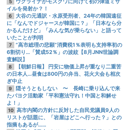
ウクライナがモスクワに向けて初の弾道ミサ
5
イルを発射か？！
大谷の元通訳・水原受刑者、24年の韓国遠征
6
に「なんでドジャースが韓国に？」「日本なら分
かるんだけど」「みんな気が乗らない」と語って
いたことが判明
”高市総理の悲願”消費税1％表明も支持率初の
7
6割切り…「賛成52％」の波紋【8月JNN世論調
査解説】
【朝鮮日報】 円安に物価上昇が重なり二重苦
8
の日本人…昼食は800円の弁当、花火大会も相次
ぎ中止
隠そうともしない 〜 長崎に乗り込んで来
9
たパヨク活動家「平和憲法守れ！中国と和解せ
よ！」
高市内閣の方針に反対した自民党議員9人の
10
リストが話題に、「岩屋はどこへ行った？」との
指摘もあるが……