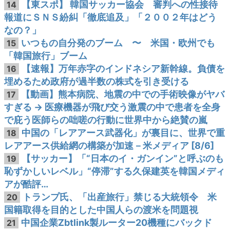
【東スポ】 韓国サッカー協会 審判への性接待
14
報道にＳＮＳ紛糾「徹底追及」「２００２年はどう
なの？」
いつもの自分発のブーム 〜 米国・欧州でも
15
「韓国旅行」ブーム
【速報】万年赤字のインドネシア新幹線。負債を
16
埋めるため政府が過半数の株式を引き受ける
【動画】熊本病院、地震の中での手術映像がヤバ
17
すぎる → 医療機器が飛び交う激震の中で患者を全身
で庇う医師らの咄嗟の行動に世界中から絶賛の嵐
中国の「レアアース武器化」が裏目に、世界で重
18
レアアース供給網の構築が加速－米メディア [8/6]
【サッカー】「“日本のイ・ガンイン”と呼ぶのも
19
恥ずかしいレベル」“停滞”する久保建英を韓国メディ
アが酷評…
トランプ氏、「出産旅行」禁じる大統領令 米
20
国籍取得を目的とした中国人らの渡米を問題視
中国企業Zbtlink製ルーター20機種にバックド
21