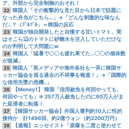
ア、外部から完全制御のおそれ！
韓国人「その衝撃的な見た目から日本で話題に
22
なった弁当がこちら…」→「どんな刺激的な味なん
だ…？（ﾌﾞﾙﾌﾞﾙ」＝韓国の反応
韓国が独自開発したと自慢する甘いトマト、実
23
はそこら辺のトマトに砂糖水を注入していただけな
のが判明して大問題にw
韓国人「猛暑で〇〇も疲れ果てた…〇〇の個体数
24
が急減」
韓国人「英メディアや海外各社も一斉に韓国サ
25
ッカー協会を巡る過去の不祥事を報道！」→「国際的
な信用失墜の危機‥」
【Money1】 韓国「信用赦免を何回やっても、
26
何回やっても」⇒ 257万人赦免したのに60万人がま
た延滞者に転落！
【韓国サッカー協会】外国人審判約10人に性的
27
接待か 計1496回、約2億ウォン（約2200万円）
【速報】エッセイスト「原爆を二度と使わせて
28