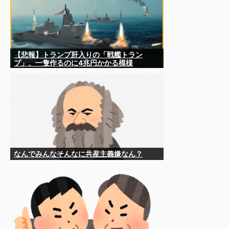
【悲報】トランプ肝入りの「戦艦トラン
プ」、一隻作るのに4兆円かかる模様
wwwwwww
なんでみんなそんなに共産主義嫌なん？