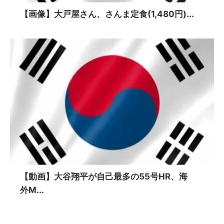
【画像】大戸屋さん、さんま定食(1,480円)...
【動画】大谷翔平が自己最多の55号HR、海
外M...