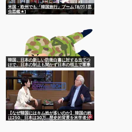
米国・欧州でも「韓国旅行」ブーム [8/7] [昆
虫図鑑★]
韓国、日本の新しい防衛白書に対する当てつ
けで、日本の制止も聞かず日本の領土で軍事
訓練を強行
【なぜ韓国にはキム姓が多いのか】 韓国の姓
は250、日本は30万…歴史的背景を米学者分
析「学問尊重と平和な歴史が原動力」