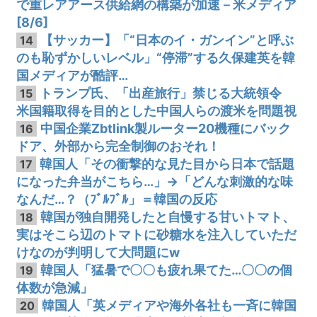
で重レアアース供給網の構築が加速－米メディア
[8/6]
【サッカー】「“日本のイ・ガンイン”と呼ぶ
14
のも恥ずかしいレベル」“停滞”する久保建英を韓
国メディアが酷評…
トランプ氏、「出産旅行」禁じる大統領令
15
米国籍取得を目的とした中国人らの渡米を問題視
中国企業Zbtlink製ルーター20機種にバック
16
ドア、外部から完全制御のおそれ！
韓国人「その衝撃的な見た目から日本で話題
17
になった弁当がこちら…」→「どんな刺激的な味
なんだ…？（ﾌﾞﾙﾌﾞﾙ」＝韓国の反応
韓国が独自開発したと自慢する甘いトマト、
18
実はそこら辺のトマトに砂糖水を注入していただ
けなのが判明して大問題にw
韓国人「猛暑で〇〇も疲れ果てた…〇〇の個
19
体数が急減」
韓国人「英メディアや海外各社も一斉に韓国
20