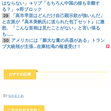
はならない」→リプ「もちろん中国の核も非難す
る？」→即ブロック
「高市早苗はどんだけ自己顕示欲が強いんだ」
29
と左派が『高木美帆氏に送られた包丁セット』に激
怒、「こんな首相は見たことがない」と言い張る
も……
アメリカには「膨大な量の兵器がある」トラン
30
プ大統領が主張…在庫枯渇の報道受け！
おすすめ記事
-
5chまとめ
こちらもおすすめ！