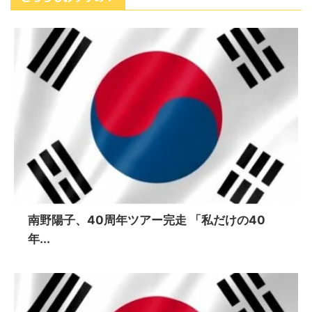
南野陽子、40周年ツアー完走 「私だけの40
年...