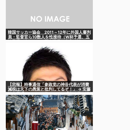
韓国サッカー協会 2011～12年に外国人審判
員・監督官ら10数人を性接待（W杯予選、五
輪予選が含まれる）国会議員が事実確認
【悲報】時事通信「参政党の神谷代表が消費
減税は天下の愚策と批判してるぞ！」 → 安藤
幹事長「タイトルに偽りあり！『参政党は消
費税廃止派、減税派』」ｗｗｗｗｗｗｗｗ