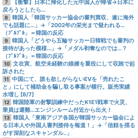
【衝撃】日本に帰化した元中国人が帰省→日本に
7
戻ろうとしたら…
韓国人「韓国サッカー協会の審判買収、遂に海外
8
でも話題に…」→「2002年の栄光まで疑われる…
（ﾌﾞﾙﾌﾞﾙ」＝韓国の反応
韓国人「どうやら五輪サッカー日韓戦でも審判の
9
接待があった模様…」→「メダル剥奪なのでは…？
（ﾌﾞﾙﾌﾞﾙ」＝韓国の反応
文在寅、航空未経験の娘婿を重役にして収賄で起
10
訴された
中国にて、誰も欲しがらないEVを「売れたこ
11
と」にして補助金を騙し取る事案が横行。販売実績
水増し [8/7]
韓国陸軍の射撃訓練中だったK1E1戦車で火災、
12
乗員は避難…エンジンルーム付近から出火！
韓国人「東南アジア各国が韓国サッカー協会によ
13
る日本人や外国人審判接待を報道！」→「信頼を揺る
がす深刻なスキャンダル‥」