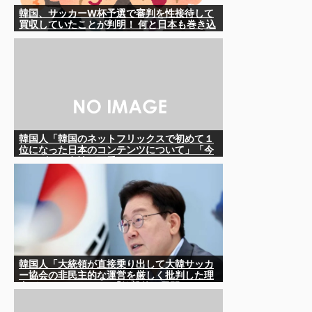
韓国、サッカーW杯予選で審判を性接待して
買収していたことが判明！ 何と日本も巻き込
まれることに
韓国人「韓国のネットフリックスで初めて１
位になった日本のコンテンツについて」「今
シーズンは女性が可愛い」
韓国人「大統領が直接乗り出して大韓サッカ
ー協会の非民主的な運営を厳しく批判した理
由がこちらです‥」→「衝撃的な展開‥」