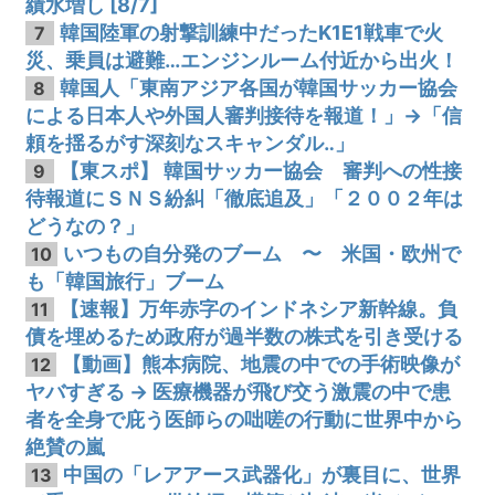
績水増し [8/7]
韓国陸軍の射撃訓練中だったK1E1戦車で火
7
災、乗員は避難…エンジンルーム付近から出火！
韓国人「東南アジア各国が韓国サッカー協会
8
による日本人や外国人審判接待を報道！」→「信
頼を揺るがす深刻なスキャンダル‥」
【東スポ】 韓国サッカー協会 審判への性接
9
待報道にＳＮＳ紛糾「徹底追及」「２００２年は
どうなの？」
いつもの自分発のブーム 〜 米国・欧州で
10
も「韓国旅行」ブーム
【速報】万年赤字のインドネシア新幹線。負
11
債を埋めるため政府が過半数の株式を引き受ける
【動画】熊本病院、地震の中での手術映像が
12
ヤバすぎる → 医療機器が飛び交う激震の中で患
者を全身で庇う医師らの咄嗟の行動に世界中から
絶賛の嵐
中国の「レアアース武器化」が裏目に、世界
13