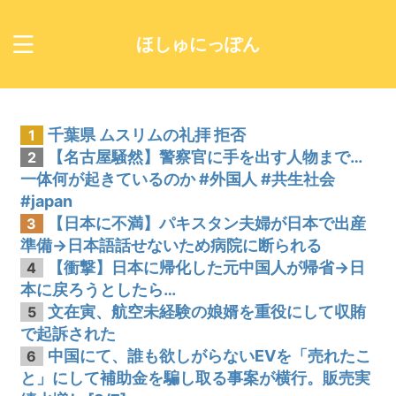
ほしゅにっぽん
千葉県 ムスリムの礼拝 拒否
1
【名古屋騒然】警察官に手を出す人物まで…
2
一体何が起きているのか #外国人 #共生社会
#japan
【日本に不満】パキスタン夫婦が日本で出産
3
準備→日本語話せないため病院に断られる
【衝撃】日本に帰化した元中国人が帰省→日
4
本に戻ろうとしたら…
文在寅、航空未経験の娘婿を重役にして収賄
5
で起訴された
中国にて、誰も欲しがらないEVを「売れたこ
6
と」にして補助金を騙し取る事案が横行。販売実