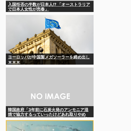
入国拒否の半数が日本人!? 「オーストラリア
で日本人女性が売春」
ヨーロッパが中国製メガソーラーを締め出し
ｗｗｗ
韓国政府「3年前に石炭火発のアンモニア混
焼で協力するっていったけどあれ取りやめ
な。政権変わったし」……韓国とまともな協
力ができない理由、これなんですよね