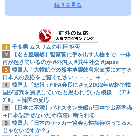
続きを見る
千葉県 ムスリムの礼拝 拒否
1
【名古屋騒然】警察官に手を出す人物まで…一体
2
何が起きているのか #外国人 #共生社会 #japan
韓国人「大韓航空の熊本地震飲料水支援に対する
3
日本人の反応をご覧ください・・・」→「」
韓国人「悲報：FIFA会長にさえ2002年W杯で韓
4
国が審判を買収していたと思われていた模様…（ﾌﾞﾙ
ﾌﾞﾙ」＝韓国の反応
【日本に不満】パキスタン夫婦が日本で出産準備
5
→日本語話せないため病院に断られる
韓国人「日本のサッカー協会も性接待やってるん
6
じゃないですか？」