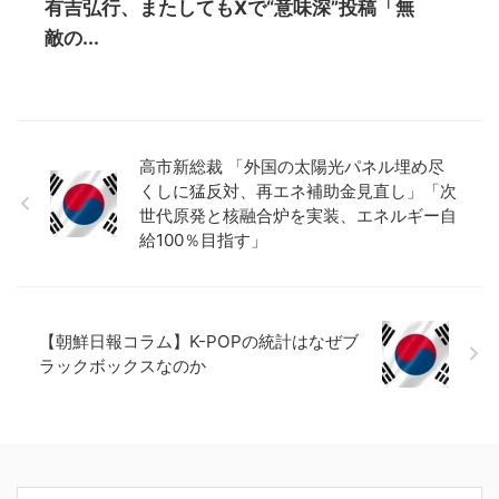
有吉弘行、またしてもXで“意味深”投稿「無
敵の...
高市新総裁 「外国の太陽光パネル埋め尽
くしに猛反対、再エネ補助金見直し」「次
世代原発と核融合炉を実装、エネルギー自
給100％目指す」
【朝鮮日報コラム】K-POPの統計はなぜブ
ラックボックスなのか