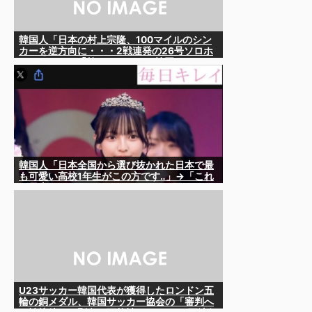
韓国人「日本の村上宗隆、100マイルのシン
カーを逆方向に・・・2戦連発の26号ソロホ
ームラン」→「羨ましすぎる 韓国はこんな
打者がいなのか」「アジア打者GOAT」
【MLB】
韓国人「日本全国から選び抜かれた日本で最
も可愛い高校1年生がこの方です‥」→「これ
が日本のレベル‥」
U23サッカー韓国代表が獲得したロンドン五
輪の銅メダル、韓国サッカー協会の「審判へ