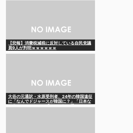
【悲報】消費税減税に反対している自民党議
員9人が判明ｗｗｗｗｗｗ
大谷の元通訳・水原受刑者、24年の韓国遠征
に「なんでドジャースが韓国に？」「日本な
ら分かるんだけど」「みんな気が乗らない」
と語っていたことが判明