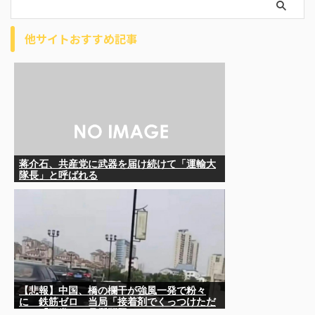
他サイトおすすめ記事
蒋介石、共産党に武器を届け続けて「運輸大
隊長」と呼ばれる
【悲報】中国、橋の欄干が強風一発で粉々
に 鉄筋ゼロ 当局「接着剤でくっつけただ
け」「正常で、品質問題はない」