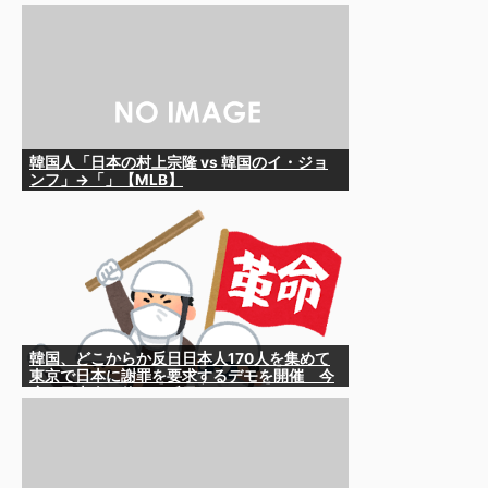
の性接待」で剥奪の可能性も……IOCは不法行
為への時効を認めておらず、13年前の女子陸
上選手の銀メダルが剥奪された実例も
韓国人「日本の村上宗隆 vs 韓国のイ・ジョ
ンフ」→「」【MLB】
韓国、どこからか反日日本人170人を集めて
東京で日本に謝罪を要求するデモを開催 今
度は日本人を使って反日か