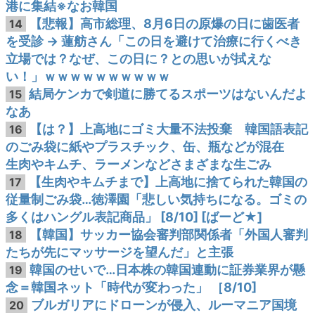
港に集結※なお韓国
【悲報】高市総理、8月6日の原爆の日に歯医者
14
を受診 → 蓮舫さん「この日を避けて治療に行くべき
立場では？なぜ、この日に？との思いが拭えな
い！」ｗｗｗｗｗｗｗｗｗｗ
結局ケンカで剣道に勝てるスポーツはないんだよ
15
なあ
【は？】上高地にゴミ大量不法投棄 韓国語表記
16
のごみ袋に紙やプラスチック、缶、瓶などが混在
生肉やキムチ、ラーメンなどさまざまな生ごみ
【生肉やキムチまで】上高地に捨てられた韓国の
17
従量制ごみ袋…徳澤園「悲しい気持ちになる。ゴミの
多くはハングル表記商品」 [8/10] [ばーど★]
【韓国】サッカー協会審判部関係者「外国人審判
18
たちが先にマッサージを望んだ」と主張
韓国のせいで…日本株の韓国連動に証券業界が懸
19
念＝韓国ネット「時代が変わった」 ［8/10]
ブルガリアにドローンが侵入、ルーマニア国境
20