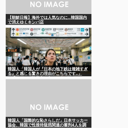
【朝鮮日報】海外では人気なのに…韓国国内
で消えゆくキンパ店
韓国人「韓国人が『日本の地下鉄は複雑すぎ
る』と感じる驚きの理由がこちらです‥」
→「あまりの難易度の高さに冷や汗をかい
た‥」
韓国人「国際的な恥さらしだ」日本サッカー
協会、韓国で性接待疑惑関連の審判4人を調