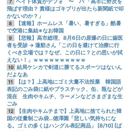
ヘイト体質がデフォ 〜 パ 「高市に野次を
7
飛ばす理由？ 貴様はゴキブリが出たら新聞紙で叩
かないのか？」
【速報】ホームレス「暑い、暑すぎる」酷暑
8
で空港に集結※なお韓国
【悲報】高市総理、8月6日の原爆の日に歯医
9
者を受診 → 蓮舫さん「この日を避けて治療に行
くべき立場では？なぜ、この日に？との思いが拭
えない！」ｗｗｗｗｗｗｗｗｗｗ
結局ケンカで剣道に勝てるスポーツはないん
10
だよなあ
【は？】上高地にゴミ大量不法投棄 韓国語
11
表記のごみ袋に紙やプラスチック、缶、瓶などが
混在 生肉やキムチ、ラーメンなどさまざまな生
ごみ
【生肉やキムチまで】上高地に捨てられた韓
12
国の従量制ごみ袋…徳澤園「悲しい気持ちにな
る。ゴミの多くはハングル表記商品」 [8/10] [ば