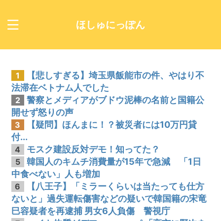
ほしゅにっぽん
【悲しすぎる】埼玉県飯能市の件、やはり不
1
法滞在ベトナム人でした
警察とメディアがブドウ泥棒の名前と国籍公
2
開せず怒りの声
【疑問】ほんまに！？被災者には10万円貸
3
付...
モスク建設反対デモ！知ってた？
4
韓国人のキムチ消費量が15年で急減 「1日
5
中食べない」人も増加
【八王子】「ミラーくらいは当たっても仕方
6
ないと」過失運転傷害などの疑いで韓国籍の宋竜
巳容疑者を再逮捕 男女6人負傷 警視庁