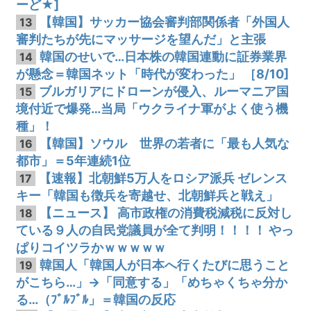
ーど★]
【韓国】サッカー協会審判部関係者「外国人
13
審判たちが先にマッサージを望んだ」と主張
韓国のせいで…日本株の韓国連動に証券業界
14
が懸念＝韓国ネット「時代が変わった」 ［8/10]
ブルガリアにドローンが侵入、ルーマニア国
15
境付近で爆発…当局「ウクライナ軍がよく使う機
種」！
【韓国】ソウル 世界の若者に「最も人気な
16
都市」＝5年連続1位
【速報】北朝鮮5万人をロシア派兵 ゼレンス
17
キー「韓国も徴兵を寄越せ、北朝鮮兵と戦え」
【ニュース】 高市政権の消費税減税に反対し
18
ている９人の自民党議員が全て判明！！！！ やっ
ぱりコイツラかｗｗｗｗｗ
韓国人「韓国人が日本へ行くたびに思うこと
19
がこちら…」→「同意する」「めちゃくちゃ分か
る…（ﾌﾞﾙﾌﾞﾙ」＝韓国の反応