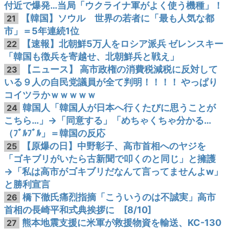
付近で爆発…当局「ウクライナ軍がよく使う機種」！
【韓国】ソウル 世界の若者に「最も人気な都
21
市」＝5年連続1位
【速報】北朝鮮5万人をロシア派兵 ゼレンスキー
22
「韓国も徴兵を寄越せ、北朝鮮兵と戦え」
【ニュース】 高市政権の消費税減税に反対して
23
いる９人の自民党議員が全て判明！！！！ やっぱり
コイツラかｗｗｗｗｗ
韓国人「韓国人が日本へ行くたびに思うことが
24
こちら…」→「同意する」「めちゃくちゃ分かる…
（ﾌﾞﾙﾌﾞﾙ」＝韓国の反応
【原爆の日】中野彰子、高市首相へのヤジを
25
「ゴキブリがいたら古新聞で叩くのと同じ」と擁護
→「私は高市がゴキブリだなんて言ってませんよw」
と勝利宣言
橋下徹氏痛烈指摘「こういうのは不誠実」高市
26
首相の長崎平和式典挨拶に [8/10]
熊本地震支援に米軍が救援物資を輸送、KC-130
27