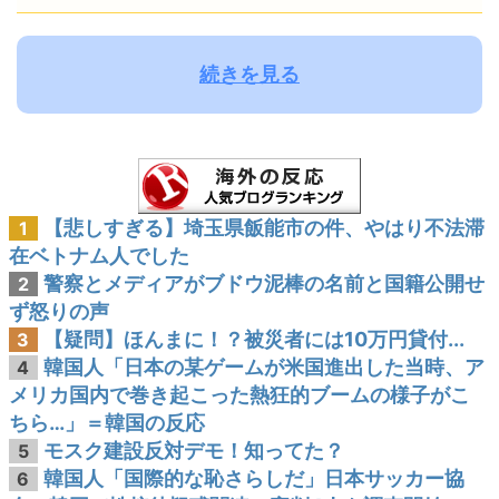
続きを見る
【悲しすぎる】埼玉県飯能市の件、やはり不法滞
1
在ベトナム人でした
警察とメディアがブドウ泥棒の名前と国籍公開せ
2
ず怒りの声
【疑問】ほんまに！？被災者には10万円貸付...
3
韓国人「日本の某ゲームが米国進出した当時、ア
4
メリカ国内で巻き起こった熱狂的ブームの様子がこ
ちら…」＝韓国の反応
モスク建設反対デモ！知ってた？
5
韓国人「国際的な恥さらしだ」日本サッカー協
6