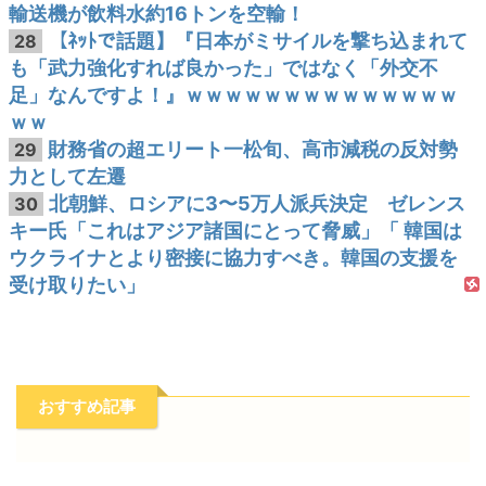
輸送機が飲料水約16トンを空輸！
【ﾈｯﾄで話題】『日本がミサイルを撃ち込まれて
28
も「武力強化すれば良かった」ではなく「外交不
足」なんですよ！』ｗｗｗｗｗｗｗｗｗｗｗｗｗｗ
ｗｗ
財務省の超エリート一松旬、高市減税の反対勢
29
力として左遷
北朝鮮、ロシアに3〜5万人派兵決定 ゼレンス
30
キー氏「これはアジア諸国にとって脅威」「 韓国は
ウクライナとより密接に協力すべき。韓国の支援を
受け取りたい」
おすすめ記事