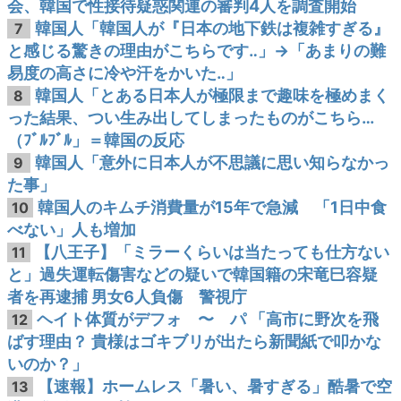
会、韓国で性接待疑惑関連の審判4人を調査開始
韓国人「韓国人が『日本の地下鉄は複雑すぎる』
7
と感じる驚きの理由がこちらです‥」→「あまりの難
易度の高さに冷や汗をかいた‥」
韓国人「とある日本人が極限まで趣味を極めまく
8
った結果、つい生み出してしまったものがこちら…
（ﾌﾞﾙﾌﾞﾙ」＝韓国の反応
韓国人「意外に日本人が不思議に思い知らなかっ
9
た事」
韓国人のキムチ消費量が15年で急減 「1日中食
10
べない」人も増加
【八王子】「ミラーくらいは当たっても仕方ない
11
と」過失運転傷害などの疑いで韓国籍の宋竜巳容疑
者を再逮捕 男女6人負傷 警視庁
ヘイト体質がデフォ 〜 パ 「高市に野次を飛
12
ばす理由？ 貴様はゴキブリが出たら新聞紙で叩かな
いのか？」
【速報】ホームレス「暑い、暑すぎる」酷暑で空
13