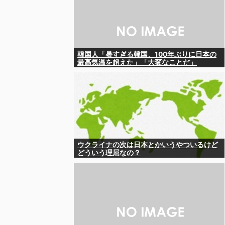
韓国人「暑すぎる韓国、100年ぶりに日本の
最高気温を超えた」「大変なことだ」
ウクライナの次は日本とかいうやついるけど
どういう理屈なの？