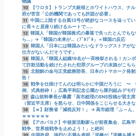
物議
【ワロタ】トランプ大統領とホワイトハウス、ナル
10
府が苦言「公的機関であっても許諾が必要」
中国に上陸する台風13号が絶妙なコースを辿って
11
に長々と居座り続けるルートで……
韓国人「韓国が韓国株式の暴落で失ったとんでもな
12
ら…」→「韓国の未来が…（ﾌﾞﾙﾌﾞﾙ」＝韓国の反応
韓国人「日本には韓国みたいなドラッグストアがな
13
仕方がないんだそうです」
韓国人「韓国人組織19名が一斉検挙される！カン
14
て詐欺活動を続けたされた犯罪グループの末路がこちら
北朝鮮の金与正党総務部長、日本のトマホーク発射
15
告！
戦争を仕掛けてんのは明らかに中国だろうに 〜 
16
倒、式典粉砕！」広島平和記念公園から隊列組みデモ行
森山前幹事長が暴露「高市総理のSNS投稿が習主席
17
（習近平主席）を怒らせ、日中関係をこじらせる大きな
【ｗ】財務省「減税反対！」 → 高市総理「ふ～ん、
18
ｗｗｗｗｗｗ
【アホパヨク】中核派活動家らが前夜集会、広島平
19
戦争、世界核戦争を止めよう！」と絶叫
中国政府、強烈な不満を表明「泥棒が『泥棒を捕ま
20