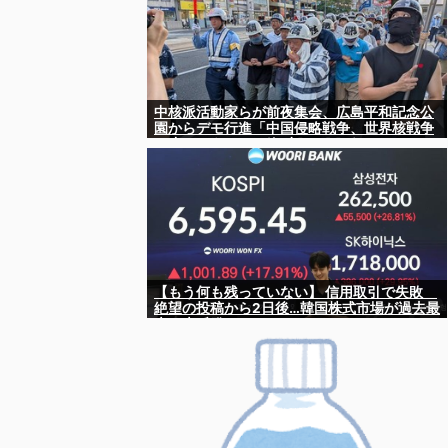
中核派活動家らが前夜集会、広島平和記念公
園からデモ行進「中国侵略戦争、世界核戦争
を止めよう！」と絶叫 [8/6] [ばーど★]
【もう何も残っていない】 信用取引で失敗
絶望の投稿から2日後…韓国株式市場が過去最
大の大反発