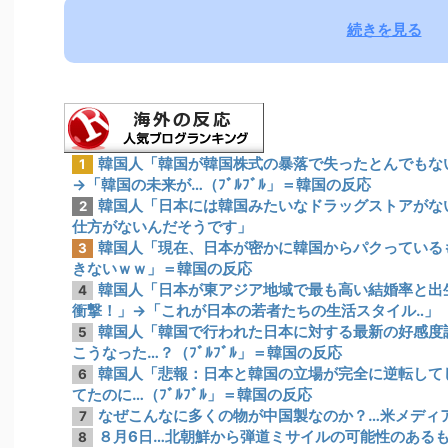
続きを見る
韓国人「韓国が韓国株式の暴落で失ったとんでもな
1
→「韓国の未来が…（ﾌﾞﾙﾌﾞﾙ」＝韓国の反応
韓国人「日本には韓国みたいなドラッグストアがな
2
仕方がないんだそうです」
韓国人「現在、日本が密かに韓国からパクっている
3
きないｗｗ」＝韓国の反応
韓国人「日本が東アジア地域で最も高い結婚率と出
4
衝撃！」→「これが日本の若者たちの生活スタイル‥」
韓国人「韓国で行われた日本に対する最新の好感度
5
こうなった…？（ﾌﾞﾙﾌﾞﾙ」＝韓国の反応
韓国人「悲報：日本と韓国の立場が完全に逆転して
6
てたのに…（ﾌﾞﾙﾌﾞﾙ」＝韓国の反応
なぜこんなに多くの物が中国製なのか？…米メディ
7
８月6日…北朝鮮から弾道ミサイルの可能性のあるもの
8