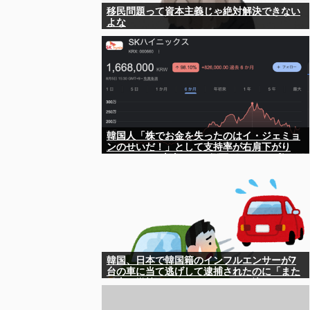
移民問題って資本主義じゃ絶対解決できない
よな
韓国人「株でお金を失ったのはイ・ジェミョ
ンのせいだ！」として支持率が右肩下がり
に……まあ、本当にその側面があるので救え
ないんですが
韓国、日本で韓国籍のインフルエンサーが7
台の車に当て逃げして逮捕されたのに「また
日本は嫌韓しようとしている」と決めつけて
責任転嫁