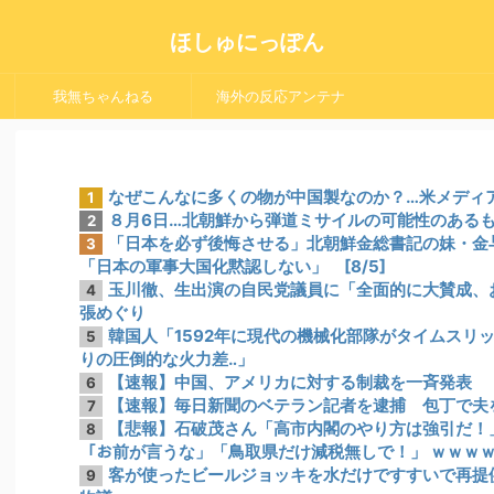
ほしゅにっぽん
我無ちゃんねる
海外の反応アンテナ
なぜこんなに多くの物が中国製なのか？…米メディ
1
８月6日…北朝鮮から弾道ミサイルの可能性のあるもの
2
「日本を必ず後悔させる」北朝鮮金総書記の妹・金
3
「日本の軍事大国化黙認しない」 [8/5]
玉川徹、生出演の自民党議員に「全面的に大賛成、
4
張めぐり
韓国人「1592年に現代の機械化部隊がタイムスリ
5
りの圧倒的な火力差‥」
【速報】中国、アメリカに対する制裁を一斉発表
6
【速報】毎日新聞のベテラン記者を逮捕 包丁で夫
7
【悲報】石破茂さん「高市内閣のやり方は強引だ！」支
8
「お前が言うな」「鳥取県だけ減税無しで！」 ｗｗｗ
客が使ったビールジョッキを水だけですすいで再提
9