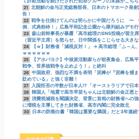
て詐欺活動を続けたされた犯罪グループの末路がこちら
北朝鮮の金与正党総務部長、日本のトマホーク発射
21
告！
戦争を仕掛けてんのは明らかに中国だろうに 〜 
22
倒、式典粉砕！」広島平和記念公園から隊列組みデモ行
森山前幹事長が暴露「高市総理のSNS投稿が習主席
23
（習近平主席）を怒らせ、日中関係をこじらせる大きな
【ｗ】財務省「減税反対！」 → 高市総理「ふ～ん、
24
ｗｗｗｗｗｗ
【アホパヨク】中核派活動家らが前夜集会、広島平
25
戦争、世界核戦争を止めよう！」と絶叫
中国政府、強烈な不満を表明「泥棒が『泥棒を捕ま
26
貶めている」と強く非難！
入国拒否の半数が日本人!? 「オーストラリアで日
27
韓国人「地震で高市早苗ちゃんは北朝鮮の金正恩と
28
消費税減税を閣議決定、背景に首相の財務省への強
29
に増税を主導してきた財務省、高市内閣に完全敗北
日本の防衛白書「韓国は重要な隣国」だと3年連続
30