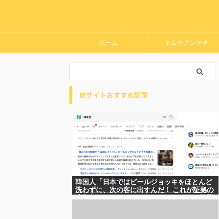
ホーム
キムチアンテナ
他サイトおすすめ記事
韓国人「日本ではビールジョッキをほとんど
洗わずに、次の客に出すんだ！ これが証拠の
映像だ!!」……あー、なるほどですねー。韓国
には「アレ」がないんだ？