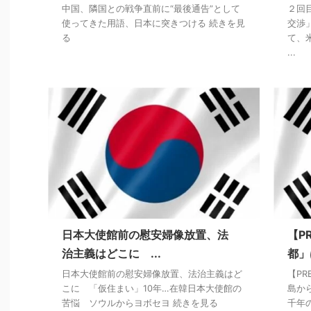
中国、隣国との戦争直前に“最後通告”として
２回
使ってきた用語、日本に突きつける 続きを見
交渉
る
て、
...
日本大使館前の慰安婦像放置、法
【P
治主義はどこに ...
都」
日本大使館前の慰安婦像放置、法治主義はど
【PR
こに 「仮住まい」10年…在韓日本大使館の
島か
苦悩 ソウルからヨボセヨ 続きを見る
千年の