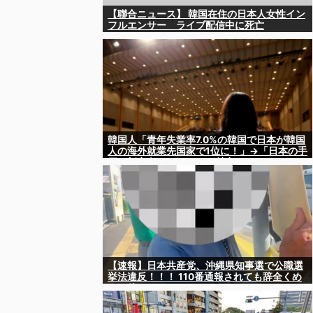
【聯合ニュース】 韓国在住の日本人女性イン
フルエンサー ライブ配信中に死亡
韓国人「青年失業率7.0%の韓国で日本が韓国
人の海外就業先国家で1位に！」→「日本の手
厚い新卒向けシステムが魅力に‥」
【速報】日本共産党、沖縄県知事選で公職選
挙法違反！！！ 110番通報されても辞全くめ
ない件