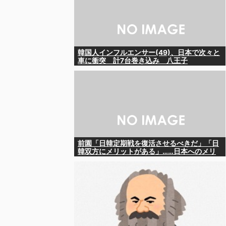
韓国人インフルエンサー(49)、日本で次々と
車に衝突 計7台巻き込み 八王子
前園「日韓定期戦を復活させるべきだ」「日
韓双方にメリットがある」……日本へのメリ
ットがなにもないんですが、それは