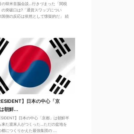
目の韓米首脳会談…行きづまった「関税
」の突破口は?「通貨スワップについ
米国側の反応は依然として懐疑的だ」 続
RESIDENT】日本の中心「京
は朝鮮...
ESIDENT】日本の中心「京都」は朝鮮半
ら来た渡来人がつくった…ただの盆地を
都につくりかえた最強集団の ...