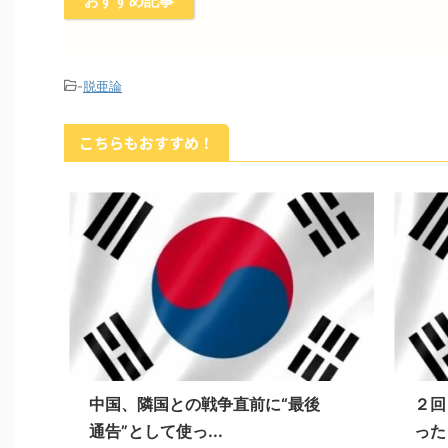
おすすめ記事
-
脱亜論
こちらもおすすめ！
中国、隣国との戦争直前に“最後
２回
通告”として使っ...
った