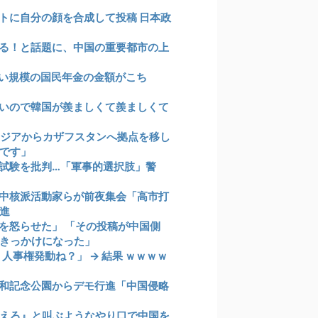
トに自分の顔を合成して投稿 日本政
いる！と話題に、中国の重要都市の上
い規模の国民年金の金額がこち
いので韓国が羨ましくて羨ましくて
ボジアからカザフスタンへ拠点を移し
です」
試験を批判…「軍事的選択肢」警
中核派活動家らが前夜集会「高市打
進
を怒らせた」 「その投稿が中国側
きっかけになった」
人事権発動ね？」 → 結果 ｗｗｗｗ
和記念公園からデモ行進「中国侵略
えろ』と叫ぶようなやり口で中国を