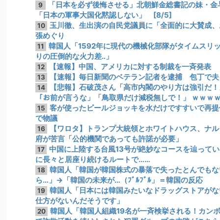
「日本を必ず後悔させる」北朝鮮金総書記の妹・金
9
「日本の軍事大国化黙認しない」 [8/5]
玉川徹、生出演の自民党議員に「全面的に大賛成、
10
張めぐり
韓国人「1592年に現代の機械化部隊がタイムスリ
11
りの圧倒的な火力差‥」
【速報】中国、アメリカに対する制裁を一斉発表
12
【速報】毎日新聞のベテラン記者を逮捕 包丁で夫
13
【悲報】石破茂さん「高市内閣のやり方は強引だ！」支
14
「お前が言うな」「鳥取県だけ減税無しで！」 ｗｗｗ
客が使ったビールジョッキを水だけですすいで再提
15
で物議
【ワロタ】トランプ大統領とホワイトハウス、ナル
16
府が苦言「公的機関であっても許諾が必要」
中国に上陸する台風13号が絶妙なコースを辿って
17
に長々と居座り続けるルートで……
韓国人「韓国が韓国株式の暴落で失ったとんでもな
18
ら…」→「韓国の未来が…（ﾌﾞﾙﾌﾞﾙ」＝韓国の反応
韓国人「日本には韓国みたいなドラッグストアがな
19
仕方がないんだそうです」
韓国人「韓国人組織19名が一斉検挙される！カン
20