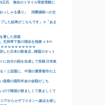
与正氏 海自のミサイル実射実験に
おっしゃる通り」 消費減税への主
ップした結果がこちらです」→「あま
を脅した容疑
持率下落の理由を指摘 → ﾈｯﾄ
ｗｗｗｗｗｗｗｗｗｗｗ
供した日本の飲食店…韓国のネット
トに自分の顔を合成して投稿 日本政
いる！と話題に、中国の重要都市の上
い規模の国民年金の金額がこち
いので韓国が羨ましくて羨ましくて
ボジアからカザフスタンへ拠点を移し