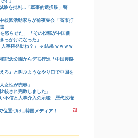
です」
試験を批判…「軍事的選択肢」警
中核派活動家らが前夜集会「高市打
進
を怒らせた」 「その投稿が中国側
きっかけになった」
人事権発動ね？」 → 結果 ｗｗｗｗ
和記念公園からデモ行進「中国侵略
えろ』と叫ぶようなやり口で中国を
本人女性が売春」
比較され完敗しました」
い不信と人事介入の示唆 歴代政権
で位置づけ…韓国メディア！