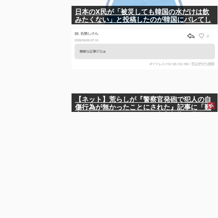
日本のX民が「被災しても韓国の水だけは飲
みたくない」と投稿したのが韓国にバレてし
まうw
【ネット】荒らしが『警察官発砲で犯人の自
傷行為が無かったことにされた』記事に「難
癖な記事」とイチャモン→自傷行為の動画が
拡散してマスゴミの偏向報道確定