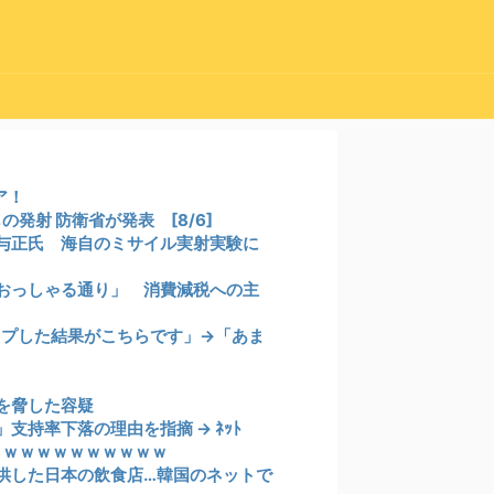
ア！
発射 防衛省が発表 [8/6]
与正氏 海自のミサイル実射実験に
おっしゃる通り」 消費減税への主
ップした結果がこちらです」→「あま
を脅した容疑
持率下落の理由を指摘 → ﾈｯﾄ
ｗｗｗｗｗｗｗｗｗｗｗ
供した日本の飲食店…韓国のネットで