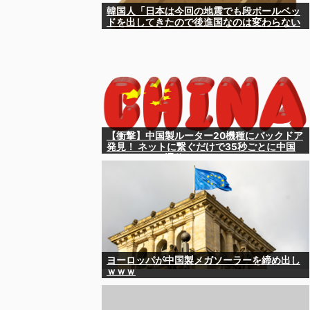
韓国人「日本は今回の地震でも段ボールベッ
ドを出してきたので後進国なのは変わらない
ようです」
【衝撃】中国製ルーター20機種にバックドア
発見！ ネットに繋ぐだけで35秒ごとに中国
のサーバーと通信
ヨーロッパが中国製メガソーラーを締め出し
ｗｗｗ