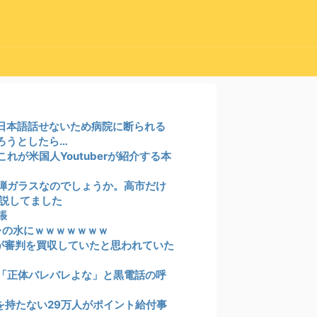
日本語話せないため病院に断られる
ろうとしたら…
が米国人Youtuberが紹介する本
弾ガラスなのでしょうか。高市だけ
説してました
張
レの水にｗｗｗｗｗｗｗ
国が審判を買収していたと思われていた
「正体バレバレよな」と黒電話の呼
を持たない29万人がポイント給付事