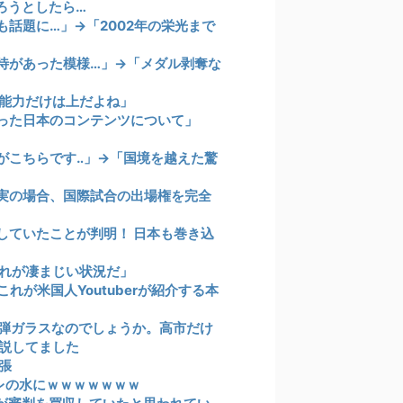
ろうとしたら…
話題に…」→「2002年の栄光まで
待があった模様…」→「メダル剥奪な
の能力だけは上だよね」
った日本のコンテンツについて」
がこちらです‥」→「国境を越えた驚
実の場合、国際試合の出場権を完全
していたことが判明！ 日本も巻き込
れが凄まじい状況だ」
が米国人Youtuberが紹介する本
弾ガラスなのでしょうか。高市だけ
説してました
張
イレの水にｗｗｗｗｗｗｗ