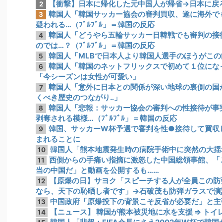
【衝撃】日本に帰化した元中国人が帰省→日本に戻
2
韓国人「韓国サッカー協会の審判買収、遂に海外でも
3
疑われる…（ﾌﾞﾙﾌﾞﾙ」＝韓国の反応
韓国人「どうやら五輪サッカー日韓戦でも審判の接
4
のでは…？（ﾌﾞﾙﾌﾞﾙ」＝韓国の反応
韓国人「MLBで日本人より韓国人選手のほうがこ
5
韓国人「韓国のネットフリックスで初めて１位にな
6
「今シーズンは女性が可愛い」
韓国人「意外に日本との関係が深い地球の裏側の国
7
くべき歴史のつながり‥」
韓国人「悲報：サッカー協会の審判への性接待が事
8
剥奪される模様…（ﾌﾞﾙﾌﾞﾙ」＝韓国の反応
韓国、サッカーW杯予選で審判を性●接待して買収
9
まれることに
韓国人「熊本地震発生時の病院手術中に突然の大揺
10
西側からの手痛い指摘に激怒した中国総領事館、「これ
11
当の中国だ」と動画を公開するも……
【原爆の日】サヨク「スピーチする人が全員この防
12
なら、天下の恥晒し者です」→石破茂も防弾ガラスで演
中国政府「原爆投下の背景こそ反省が必要だ」と主
13
【ニュース】 韓国が熊本被災地に水を支援 ⇒ ト
14