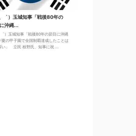
´_ゝ`）玉城知事「戦後80年の
に沖縄...
_ゝ`）玉城知事「戦後80年の節目に沖縄
が夏の甲子園で全国制覇達成したことは
い」 立民 枝野氏、知事に祝 ...