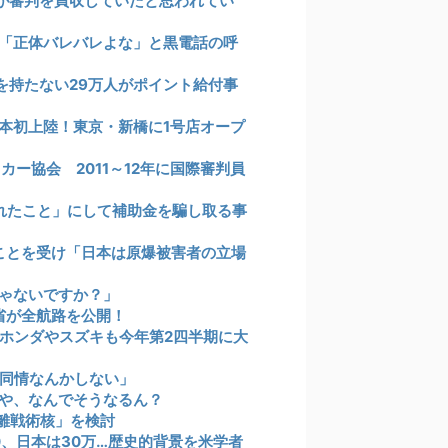
国が審判を買収していたと思われてい
「正体バレバレよな」と黒電話の呼
を持たない29万人がポイント給付事
本初上陸！東京・新橋に1号店オープ
ー協会 2011～12年に国際審判員
売れたこと」にして補助金を騙し取る事
たことを受け「日本は原爆被害者の立場
ゃないですか？」
省が全航路を公開！
ホンダやスズキも今年第2四半期に大
同情なんかしない」
や、なんでそうなるん？
離戦術核」を検討
0、日本は30万…歴史的背景を米学者