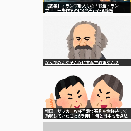
【悲報】トランプ肝入りの「戦艦トラン
プ」、一隻作るのに4兆円かかる模様
wwwwwww
なんでみんなそんなに共産主義嫌なん？
韓国、サッカーW杯予選で審判を性接待して
買収していたことが判明！ 何と日本も巻き込
まれることに