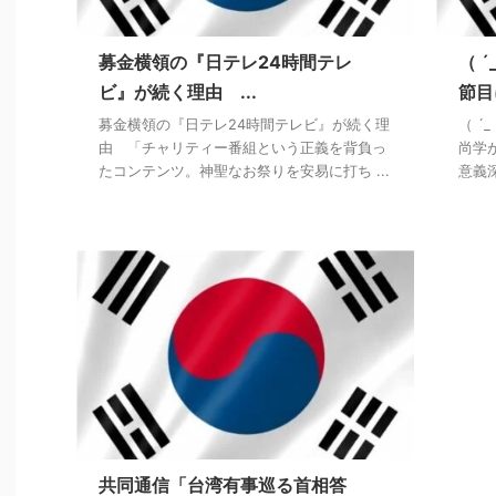
募金横領の『日テレ24時間テレ
（ 
ビ』が続く理由 ...
節目
募金横領の『日テレ24時間テレビ』が続く理
（ ´
由 「チャリティー番組という正義を背負っ
尚学
たコンテンツ。神聖なお祭りを安易に打ち ...
意義深
共同通信「台湾有事巡る首相答