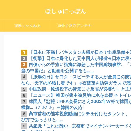
ほしゅにっぽん
我無ちゃんねる
海外の反応アンテナ
【日本に不満】パキスタン夫婦が日本で出産準備→
1
【衝撃】日本に帰化した元中国人が帰省→日本に戻
2
西側からの手痛い指摘に激怒した中国総領事館、「これ
3
当の中国だ」と動画を公開するも……
【原爆の日】サヨク「スピーチする人が全員この防
4
なら、天下の恥晒し者です」→石破茂も防弾ガラスで演
中国政府「原爆投下の背景こそ反省が必要だ」と主
5
【ニュース】 韓国が熊本被災地に水を支援 ⇒ トイ
6
韓国人「悲報：FIFA会長にさえ2002年W杯で韓
7
模様…（ﾌﾞﾙﾌﾞﾙ」＝韓国の反応
高市首相の熊本視察動画にケチを付けたタレント、
8
び方であっさりと……
共産党「これは酷い…京都市でマイナンバーカード
9