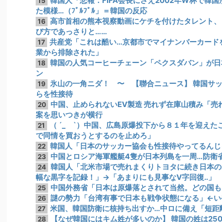
韓国人「悲報：FIFA会長にさえ2002年W杯で韓
15
た模様…（ﾌﾞﾙﾌﾞﾙ」＝韓国の反応
高市首相の熊本視察動画にケチを付けたタレント、
16
び方であっさりと……
共産党「これは酷い…京都市でマイナンバーカード
17
業から排除された」
韓国の人気コーヒーチェーン「ペクスダバン」が日
18
ン
氷山の一角ニダ！ 〜 【聯合ニュース】 韓国サッカ
19
らを性接待
中国、止められないEV製造 売れず在庫山積み「
20
案を思いつきが横行
（ ´_ゝ`）中国、広島原爆投下から８１年を迎え
21
で同情を買おうとするのを止めろ」
韓国人「日本のサッカー協会も性接待やってるんじ
22
中国とロシア海軍艦艇4隻が日本列島を一周…防衛
23
韓国人「北米市場で売れまくりトヨタに続き日本の
24
幅な黒字を記録！」→「あまりにも見事なV字回復‥」
中国外務省「日本は原爆落とされて当然。どの国も
25
謎の勢力「台湾有事で日本も戦争状態になる」←い
26
米国、韓国防衛に核持ち出すか…中ロに備え「短距
27
【なぜ韓国にはキム姓が多いのか】 韓国の姓は25
28