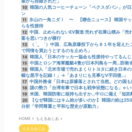
業から排除された」
韓国の人気コーヒーチェーン「ペクスダバン」が日
10
ン
氷山の一角ニダ！ 〜 【聯合ニュース】 韓国サッカ
11
らを性接待
中国、止められないEV製造 売れず在庫山積み「売
12
案を思いつきが横行
（ ´_ゝ`）中国、広島原爆投下から８１年を迎え
13
で同情を買おうとするのを止めろ」
韓国人「日本のサッカー協会も性接待やってるんじ
14
中国とロシア海軍艦艇4隻が日本列島を一周…防衛
15
韓国人「北米市場で売れまくりトヨタに続き日本の
16
幅な黒字を記録！」→「あまりにも見事なV字回復‥」
中国外務省「日本は原爆落とされて当然。どの国も
17
謎の勢力「台湾有事で日本も戦争状態になる」←い
18
米国、韓国防衛に核持ち出すか…中ロに備え「短距
19
【なぜ韓国にはキム姓が多いのか】 韓国の姓は25
20
分析「学問尊重と平和な歴史が原動力」
HOME
>
もえるあじあ
>
もえるあじあ