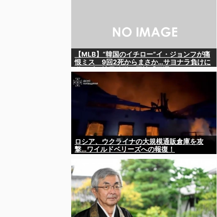
【MLB】“韓国のイチロー”イ・ジョンフが痛
恨ミス 9回2死からまさか…サヨナラ負けに
動けず、地元放送は同情「不運でした」
ロシア、ウクライナの大規模通販倉庫を攻
撃…ワイルドベリーズへの報復！