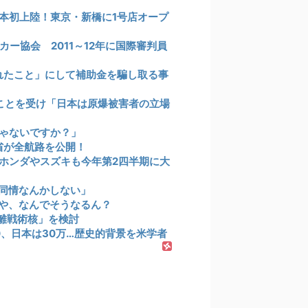
本初上陸！東京・新橋に1号店オープ
ー協会 2011～12年に国際審判員
れたこと」にして補助金を騙し取る事
たことを受け「日本は原爆被害者の立場
ゃないですか？」
省が全航路を公開！
ホンダやスズキも今年第2四半期に大
同情なんかしない」
や、なんでそうなるん？
離戦術核」を検討
0、日本は30万…歴史的背景を米学者