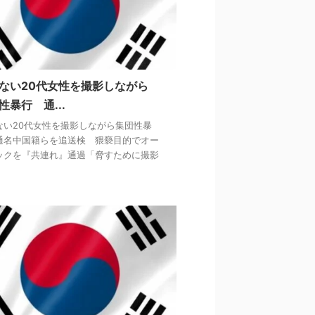
ない20代女性を撮影しながら
性暴行 通...
ない20代女性を撮影しながら集団性暴
通名中国籍らを追送検 猥褻目的でオー
ックを『共連れ』通過「脅すために撮影