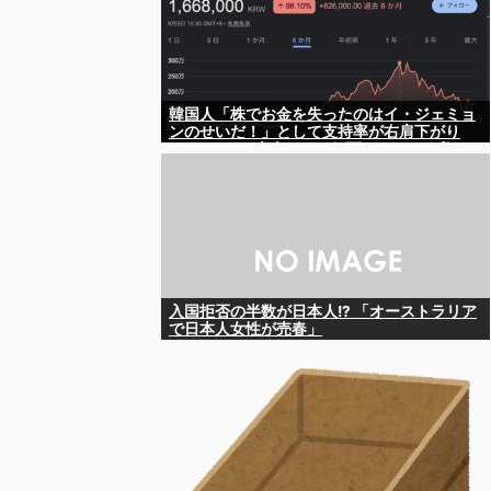
韓国人「株でお金を失ったのはイ・ジェミョ
ンのせいだ！」として支持率が右肩下がり
に……まあ、本当にその側面があるので救え
ないんですが
入国拒否の半数が日本人!? 「オーストラリア
で日本人女性が売春」