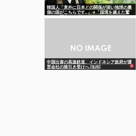
韓国人「意外に日本との関係が深い地球の裏
側の国がこちらです‥」→「国境を越えた驚
くべき歴史のつながり‥」
中国出資の高速鉄道、インドネシア政府が運
営会社の株引き受けへ [8/6]