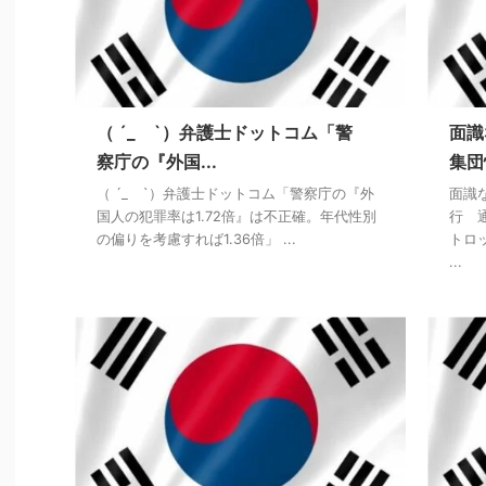
（ ´_ゝ`）弁護士ドットコム「警
面識
察庁の『外国...
集団
（ ´_ゝ`）弁護士ドットコム「警察庁の『外
面識
国人の犯罪率は1.72倍』は不正確。年代性別
行 
の偏りを考慮すれば1.36倍」 ...
トロ
...