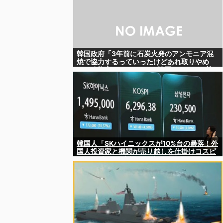
韓国政府「3年前に石炭火発のアンモニア混
焼で協力するっていったけどあれ取りやめ
な。政権変わったし」……韓国とまともな協
力ができない理由、これなんですよね
韓国人「SKハイニックスが10%台の暴落！外
国人投資家と機関が売り越しを仕掛けコスピ
が4%を超える大幅な下落‥」