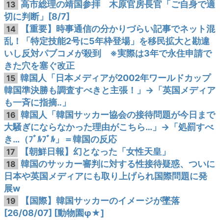
高市総理の靖国参拝 木原官房長官「ご自身で適
13
切に判断」[8/7]
【重要】時事通信の分かりづらい記事でネット混
14
乱！「特定技能2号に5年枠登場」を移民拡大と勘違
いし反対パブコメが殺到 ※実際は3年で永住申請で
きた穴を塞ぐ改正
韓国人「日本メディアが2002年ワールドカップ
15
韓国準決勝も調査すべきと主張！」→「英国メディア
も一斉に指摘‥」
韓国人「韓国サッカー協会の接待問題が今日まで
16
大騒ぎにならなかった理由がこちら…」→「処罰すべ
き…（ﾌﾞﾙﾌﾞﾙ」＝韓国の反応
【朝鮮日報】幻となった「女性天皇」
17
韓国のサッカー審判に対する性接待疑惑、ついに
18
日本や英国メディアにも取り上げられ国際問題に発
展w
【国際】韓国サッカーのイメージが墜落
19
[26/08/07] [動物園φ★]