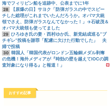
海でフィリピン船を追跡中、公表までに1年
【原爆の日】サヨク「防弾ガラスの中でスピー
28
チした総理がこれまでいたんだろうか。オバマ大統
領でさえ、防弾ガラスなんてなかった！」→石破茂＆
オバマ大統領も使ってました
ひろゆき氏の妻・西村ゆか氏、新党結成巡る”ブ
29
チギレ”投稿を謝罪「配慮に欠けた行動でした」 夫
婦で投稿
韓国人「韓国代表がロンドン五輪銅メダル剥奪
30
の危機！海外メディアが『時効の壁を越えてIOCの調
査対象になり得る』と報道！」
おすすめ記事