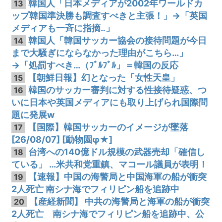
韓国人「日本メディアが2002年ワールドカ
13
ップ韓国準決勝も調査すべきと主張！」→「英国
メディアも一斉に指摘‥」
韓国人「韓国サッカー協会の接待問題が今日
14
まで大騒ぎにならなかった理由がこちら…」
→「処罰すべき…（ﾌﾞﾙﾌﾞﾙ」＝韓国の反応
【朝鮮日報】幻となった「女性天皇」
15
韓国のサッカー審判に対する性接待疑惑、つ
16
いに日本や英国メディアにも取り上げられ国際問
題に発展w
【国際】韓国サッカーのイメージが墜落
17
[26/08/07] [動物園φ★]
台湾への140億ドル規模の武器売却「確信し
18
ている」 …米共和党重鎮、マコール議員が表明！
【速報】中国の海警局と中国海軍の船が衝突
19
2人死亡 南シナ海でフィリピン船を追跡中
【産経新聞】 中共の海警局と海軍の船が衝突
20
2人死亡 南シナ海でフィリピン船を追跡中、公