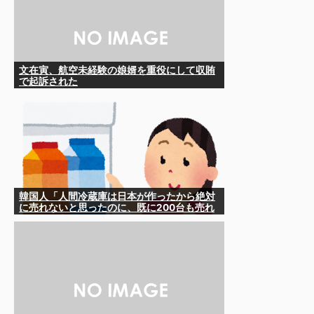
文在寅、航空未経験の娘婿を重役にして収賄
で起訴された
韓国人「人間冷蔵庫は日本が作ったから絶対
に売れないと思ったのに、既に200台も売れ
たんだそうです…」