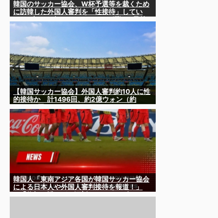
韓国のサッカー協会、W杯予選等を裁くため
に訪韓した外国人審判を「性接待」してい
た……大して強くもないチームが潤沢な予算
を持ってりゃそうなるわな
【韓国サッカー協会】外国人審判約10人に性
的接待か 計1496回、約2億ウォン（約
2200万円）
韓国人「東南アジア各国が韓国サッカー協会
による日本人や外国人審判接待を報道！」
→「信頼を揺るがす深刻なスキャンダル‥」