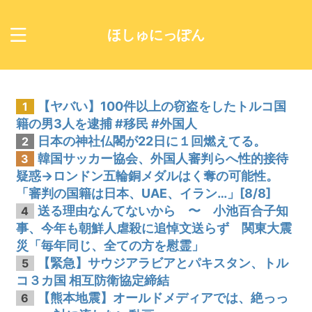
ほしゅにっぽん
【ヤバい】100件以上の窃盗をしたトルコ国
1
籍の男3人を逮捕 #移民 #外国人
日本の神社仏閣が22日に１回燃えてる。
2
韓国サッカー協会、外国人審判らへ性的接待
3
疑惑→ロンドン五輪銅メダルはく奪の可能性。
「審判の国籍は日本、UAE、イラン…」[8/8]
送る理由なんてないから 〜 小池百合子知
4
事、今年も朝鮮人虐殺に追悼文送らず 関東大震
災「毎年同じ、全ての方を慰霊」
【緊急】サウジアラビアとパキスタン、トル
5
コ３カ国 相互防衛協定締結
【熊本地震】オールドメディアでは、絶っっ
6