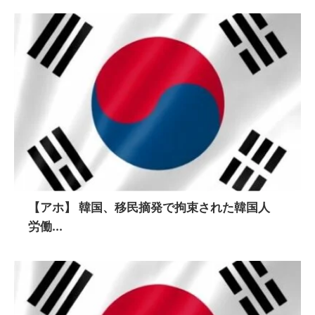
【アホ】 韓国、移民摘発で拘束された韓国人
労働...