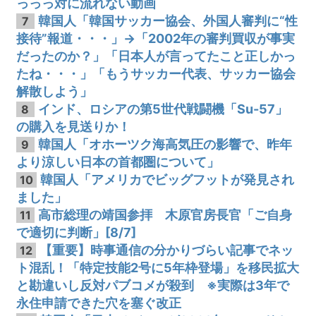
っっっ対に流れない動画
韓国人「韓国サッカー協会、外国人審判に“性
7
接待”報道・・・」→「2002年の審判買収が事実
だったのか？」「日本人が言ってたこと正しかっ
たね・・・」「もうサッカー代表、サッカー協会
解散しよう」
インド、ロシアの第5世代戦闘機「Su-57」
8
の購入を見送りか！
韓国人「オホーツク海高気圧の影響で、昨年
9
より涼しい日本の首都圏について」
韓国人「アメリカでビッグフットが発見され
10
ました」
高市総理の靖国参拝 木原官房長官「ご自身
11
で適切に判断」[8/7]
【重要】時事通信の分かりづらい記事でネッ
12
ト混乱！「特定技能2号に5年枠登場」を移民拡大
と勘違いし反対パブコメが殺到 ※実際は3年で
永住申請できた穴を塞ぐ改正