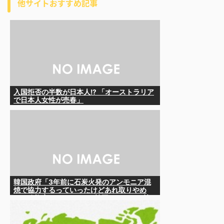
他サイトおすすめ記事
入国拒否の半数が日本人!? 「オーストラリア
で日本人女性が売春」
韓国政府「3年前に石炭火発のアンモニア混
焼で協力するっていったけどあれ取りやめ
な。政権変わったし」……韓国とまともな協
力ができない理由、これなんですよね