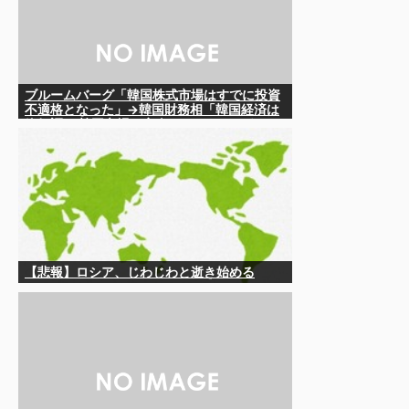
ブルームバーグ「韓国株式市場はすでに投資
不適格となった」→韓国財務相「韓国経済は
絶好調！ 韓国市場は安泰!!」……まあ、うん。
国外からどう認識されているのかって問題だ
から……さ
【悲報】ロシア、じわじわと逝き始める