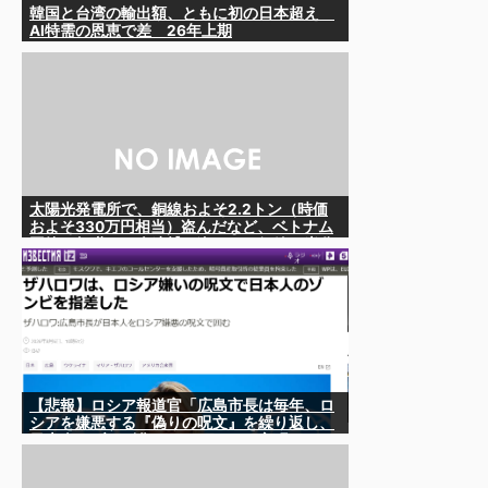
韓国と台湾の輸出額、ともに初の日本超え
AI特需の恩恵で差 26年上期
太陽光発電所で、銅線およそ2.2トン（時価
およそ330万円相当）盗んだなど、ベトナム
国籍（無職）２人逮捕、盗まれた銅線の半分
はすでに売却 富山で「金属盗対策法違反
（去年9月施行）」による検挙は初
【悲報】ロシア報道官「広島市長は毎年、ロ
シアを嫌悪する『偽りの呪文』を繰り返し、
日本人をゾンビ化させている」と主張