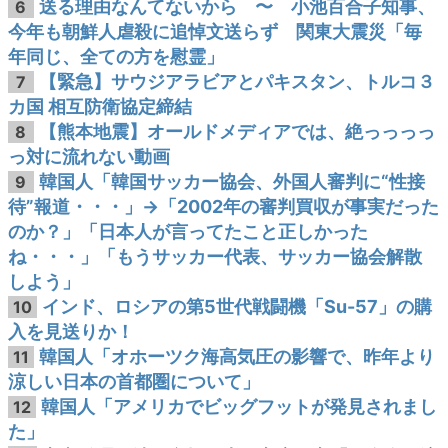
送る理由なんてないから 〜 小池百合子知事、
6
今年も朝鮮人虐殺に追悼文送らず 関東大震災「毎
年同じ、全ての方を慰霊」
【緊急】サウジアラビアとパキスタン、トルコ３
7
カ国 相互防衛協定締結
【熊本地震】オールドメディアでは、絶っっっっ
8
っ対に流れない動画
韓国人「韓国サッカー協会、外国人審判に“性接
9
待”報道・・・」→「2002年の審判買収が事実だった
のか？」「日本人が言ってたこと正しかった
ね・・・」「もうサッカー代表、サッカー協会解散
しよう」
インド、ロシアの第5世代戦闘機「Su-57」の購
10
入を見送りか！
韓国人「オホーツク海高気圧の影響で、昨年より
11
涼しい日本の首都圏について」
韓国人「アメリカでビッグフットが発見されまし
12
た」