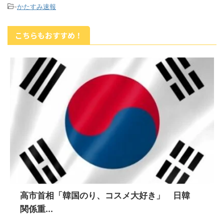
-
かたすみ速報
こちらもおすすめ！
高市首相「韓国のり、コスメ大好き」 日韓
関係重...