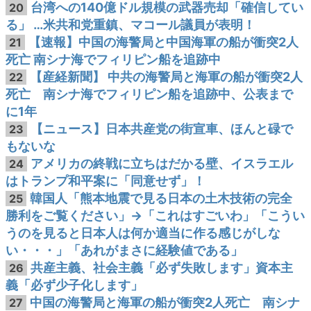
台湾への140億ドル規模の武器売却「確信してい
20
る」 …米共和党重鎮、マコール議員が表明！
【速報】中国の海警局と中国海軍の船が衝突2人
21
死亡 南シナ海でフィリピン船を追跡中
【産経新聞】 中共の海警局と海軍の船が衝突2人
22
死亡 南シナ海でフィリピン船を追跡中、公表まで
に1年
【ニュース】日本共産党の街宣車、ほんと碌で
23
もないな
アメリカの終戦に立ちはだかる壁、イスラエル
24
はトランプ和平案に「同意せず」！
韓国人「熊本地震で見る日本の土木技術の完全
25
勝利をご覧ください」→「これはすごいわ」「こうい
うのを見ると日本人は何か適当に作る感じがしな
い・・・」「あれがまさに経験値である」
共産主義、社会主義「必ず失敗します」資本主
26
義「必ず少子化します」
中国の海警局と海軍の船が衝突2人死亡 南シナ
27