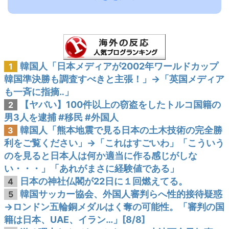
韓国人「日本メディアが2002年ワールドカップ
1
韓国準決勝も調査すべきと主張！」→「英国メディア
も一斉に指摘‥」
【ヤバい】100件以上の窃盗をしたトルコ国籍の
2
男3人を逮捕 #移民 #外国人
韓国人「熊本地震で見る日本の土木技術の完全勝
3
利をご覧ください」→「これはすごいわ」「こういう
のを見ると日本人は何か適当に作る感じがしな
い・・・」「あれがまさに経験値である」
日本の神社仏閣が22日に１回燃えてる。
4
韓国サッカー協会、外国人審判らへ性的接待疑惑
5
→ロンドン五輪銅メダルはく奪の可能性。「審判の国
籍は日本、UAE、イラン…」[8/8]