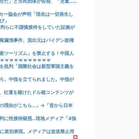
せた」と市民団体が告発、「児童……
カー協会が声明「現在は一切発生し
び」
審判らに不謹慎接待をしていた証拠が
報漏洩事件、流出元はバイデン政権
産ツーリズム」を禁止する！中国人
ｗｗｗｗｗｗｗｗｗｗｗ
を批判「国際社会は新型軍国主義を
ろ、中指を立てられました。中指が
、社運を賭けたドル箱コンテンツが
の理由がこちら…」→「昔から日本
判に性接待疑惑…現地メディア「4強
に差別表現。メディアは放送禁止用