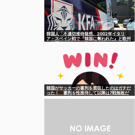
韓国人「不適切接待疑惑、2002年イタリ
ア・スペイン戦で『韓国に奪われた』と欧州
の大手メディアが一斉に報道！」
韓国がサッカーの審判を買収したのはガチだ
った！ 審判を性接待して以降は7戦無敗だ
ったのが判明