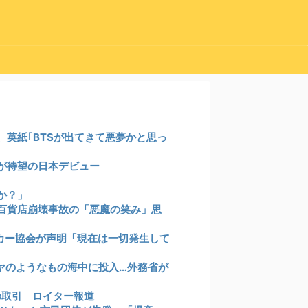
英紙｢BTSが出てきて悪夢かと思っ
が待望の日本デビュー
か？」
百貨店崩壊事故の「悪魔の笑み」思
カー協会が声明「現在は一切発生して
ヤのようなもの海中に投入…外務省が
の取引 ロイター報道