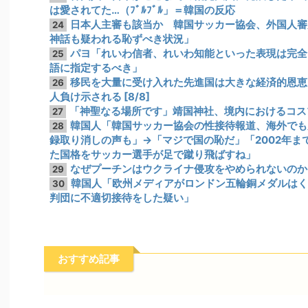
は愛されてた…（ﾌﾞﾙﾌﾞﾙ」＝韓国の反応
日本人主審も該当か 韓国サッカー協会、外国人審
24
神話も疑われる恥ずべき状況」
パヨ「れいわ信者、れいわ知能といった表現は完全
25
語に指定するべき」
移民を大量に受け入れた先進国は大きな経済的恩恵
26
人負け示される [8/8]
「神聖なる場所です」靖国神社、境内におけるコス
27
韓国人「韓国サッカー協会の性接待報道、海外でも大
28
録取り消しの声も」→「マジで国の恥だ」「2002年
た国格をサッカー選手が足で蹴り飛ばすね」
なぜプーチンはウクライナ侵攻をやめられないのか
29
韓国人「欧州メディアがロンドン五輪銅メダルはく
30
判団に不適切接待をした疑い」
おすすめ記事