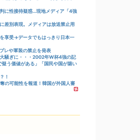
判に性接待疑惑…現地メディア「4強
に差別表現。メディアは放送禁止用
を享受→データでもはっきり日本一
プレや軍装の禁止を発表
騒ぎに・・・2002年W杯4強の記
まで疑う価値がある」「国民や国が築い
？！
奪の可能性を報道！韓国が外国人審