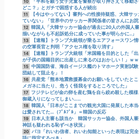
「平和を願う女子児童を警察が取り押さえて移動さ
10
どこ？」とガチで困惑する人が続出
【今はやってない】審判への性接待疑惑、大韓サッ
11
ていない」「世界中のサッカー界関係者の皆さんにお詫
韓国人「大韓サッカー協会が過去に20人の外国人
12
揃いながらも不起訴処分に成っていた事が明らかに‥」
【速報】トランプ大統領が乗るエアフォースワン情
13
の空軍長官と判明「アクセス権を取り消す」
【速報】トランプ大統領「米国籍を目的とした「出
14
が子供の国籍目的に出産しに来るのはおかしい！」ｗｗ
中国国防省、海自イージス艦のトマホーク実射試験
15
団結して阻止を」！
共産党「熊本地震救援募金のお願いをしていたとこ
16
メガネに当たり、危うく怪我をするところでした」
フジテレビが金の卵を産む鶏を自ら絞め殺した模様
17
御蔵入りになってしまい……
韓国人「日本がここまでの観光大国に発展した本当
18
は愛されてた…（ﾌﾞﾙﾌﾞﾙ」＝韓国の反応
日本人主審も該当か 韓国サッカー協会、外国人審
19
神話も疑われる恥ずべき状況」
パヨ「れいわ信者、れいわ知能といった表現は完全
20
語に指定するべき」