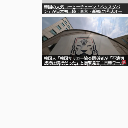
韓国の人気コーヒーチェーン「ペクスダバ
ン」が日本初上陸！東京・新橋に1号店オー
プン
韓国人「韓国サッカー協会関係者が『不適切
接待は慣行だった』と衝撃発言！日韓ワール
ドカップ4強にも疑いの視線が向けられる」