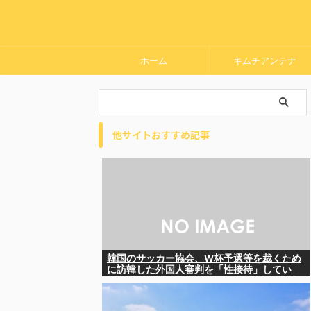
ホーム
キムチアンテナ
他サイトおすすめ記事
韓国のサッカー協会、W杯予選等を裁くため
に訪韓した外国人審判を「性接待」してい
た……大して強くもないチームが潤沢な予算
を持ってりゃそうなるわな