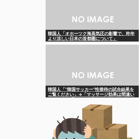
韓国人「オホーツク海高気圧の影響で、昨年
より涼しい日本の首都圏について」
韓国人「“韓国サッカー”性接待の試合結果を
ご覧ください」→「マッサージ効果は間違い
ないねｗ」「これが本当のベッドサッカー
だ」