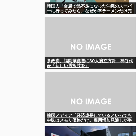
韓国人「台風で品不足になった沖縄のスーパ
ーに行ってみたら、なぜか辛ラーメンだけ売
れ残っていたんです…」
参政党、福岡県議選に30人擁立方針 神谷代
表「新しい選択肢を」
韓国メディア「経済成長しているといっても
中味はメモリ価格だけ。雇用増加見通しが半
減してしまった」……韓国の内需不況は根強
い状況っすね