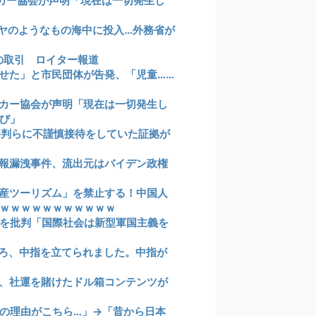
カー協会が声明「現在は一切発生し
イヤのようなもの海中に投入…外務省が
の取引 ロイター報道
せた」と市民団体が告発、「児童……
カー協会が声明「現在は一切発生し
び」
審判らに不謹慎接待をしていた証拠が
報漏洩事件、流出元はバイデン政権
産ツーリズム」を禁止する！中国人
ｗｗｗｗｗｗｗｗｗｗｗ
を批判「国際社会は新型軍国主義を
ろ、中指を立てられました。中指が
、社運を賭けたドル箱コンテンツが
の理由がこちら…」→「昔から日本