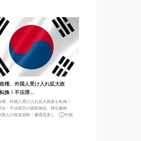
政権、外国人受け入れ拡大政
転換！不法滞...
政権、外国人受け入れ拡大政策を転換！
滞在・不法就労の規制強化、帰化厳格
外国人の投資規制・優遇見直し ➀中国