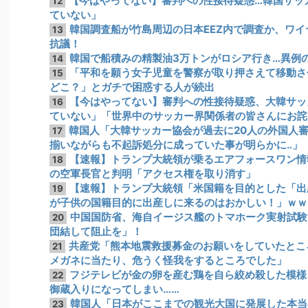
【今はやってない】審判への性接待疑惑…韓国サッ
12
ていない」
韓国調査船が竹島周辺の日本EEZ内で調査か、ワ
13
抗議！
韓国で船積みの精製油3万トンがロシア行き…異例
14
「平和を願う女子児童を警察が取り押さえて移動さ
15
どこ？」とガチで困惑する人が続出
【今はやってない】審判への性接待疑惑、大韓サッ
16
ていない」「世界中のサッカー界関係者の皆さんにお詫
韓国人「大韓サッカー協会が過去に20人の外国人
17
揃いながらも不起訴処分に成っていた事が明らかに‥」
【速報】トランプ大統領が乗るエアフォースワン情
18
の空軍長官と判明「アクセス権を取り消す」
【速報】トランプ大統領「米国籍を目的とした「出
19
が子供の国籍目的に出産しに来るのはおかしい！」ｗｗ
中国国防省、海自イージス艦のトマホーク実射試験
20
団結して阻止を」！
共産党「熊本地震救援募金のお願いをしていたとこ
21
メガネに当たり、危うく怪我をするところでした」
フジテレビが金の卵を産む鶏を自ら絞め殺した模様
22
御蔵入りになってしまい……
韓国人「日本がここまでの観光大国に発展した本当
23