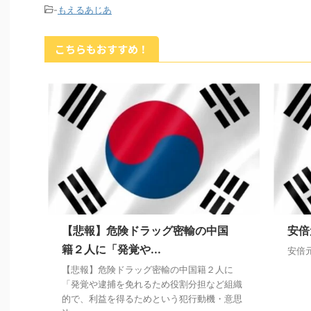
-
もえるあじあ
こちらもおすすめ！
【悲報】危険ドラッグ密輸の中国
安倍
籍２人に「発覚や...
安倍
【悲報】危険ドラッグ密輸の中国籍２人に
「発覚や逮捕を免れるため役割分担など組織
的で、利益を得るためという犯行動機・意思