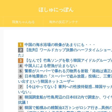
ほしゅにっぽん
我無ちゃんねる
海外の反応アンテナ
中国の海水浴場の映像があまりにも・・・
1
【批判】ワールドカップ決勝のハーフタイムショー、
2
た｣
【なんで】竹島ソングを歌う韓国アイドルグループ
3
中国人による密漁が止まらない
4
警察がスーパーで暴れる刃物男を射殺「発砲は適正
5
日本地震後の「スーパーで盗み放題」投稿に、三豊
6
い出すという韓国ネットユーザー
【今はやってない】審判への性接待疑惑…韓国サッ
7
いない」
韓国調査船が竹島周辺の日本EEZ内で調査か、ワイ
8
抗議！
韓国で船積みの精製油3万トンがロシア行き…異例
9