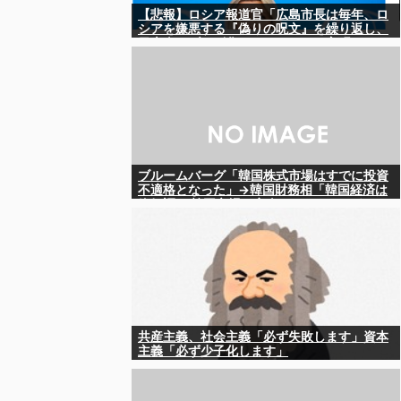
【悲報】ロシア報道官「広島市長は毎年、ロ
シアを嫌悪する『偽りの呪文』を繰り返し、
日本人をゾンビ化させている」と主張
ブルームバーグ「韓国株式市場はすでに投資
不適格となった」→韓国財務相「韓国経済は
絶好調！ 韓国市場は安泰!!」……まあ、うん。
国外からどう認識されているのかって問題だ
から……さ
共産主義、社会主義「必ず失敗します」資本
主義「必ず少子化します」