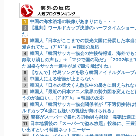
中国の海水浴場の映像があまりにも・・・
1
【批判】ワールドカップ決勝のハーフタイムショー、
2
た｣
韓国人「日本がここまでの観光大国に発展した本当
3
愛されてた…（ﾌﾞﾙﾌﾞﾙ」＝韓国の反応
韓国人「韓国サッカー協会の性接待報道、海外でも大
4
録取り消しの声も」→「マジで国の恥だ」「2002年
た国格をサッカー選手が足で蹴り飛ばすね」
【なんで】竹島ソングを歌う韓国アイドルグループ
5
中国人による密漁が止まらない
6
韓国人「日本の柴犬くん散歩中の暑さに耐えられな
7
韓国人「最近の日本アニメ業界の勢力図を変えたと
8
うのが面白い…（ﾌﾞﾙﾌﾞﾙ」＝韓国の反応
韓国人「韓国サッカー協会関係者が『不適切接待は
9
ルドカップ4強にも疑いの視線が向けられる」
警察がスーパーで暴れる刃物男を射殺「発砲は適正
10
日本地震後の「スーパーで盗み放題」投稿に、三豊
11
い出すという韓国ネットユーザー