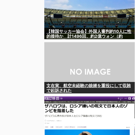
【韓国サッカー協会】外国人審判約10人に性
的接待か 計1496回、約2億ウォン（約
2200万円）
文在寅、航空未経験の娘婿を重役にして収賄
で起訴された