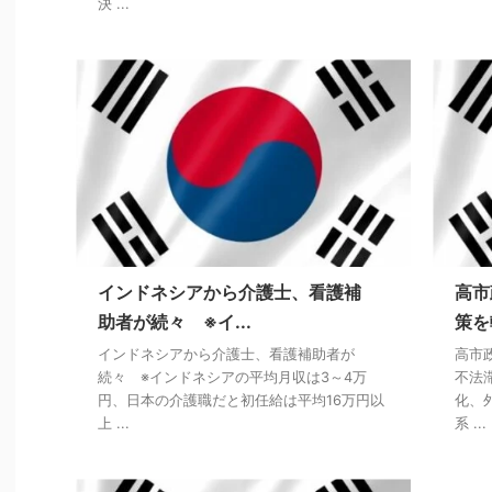
決 ...
インドネシアから介護士、看護補
高市
助者が続々 ※イ...
策を
インドネシアから介護士、看護補助者が
高市
続々 ※インドネシアの平均月収は3～4万
不法
円、日本の介護職だと初任給は平均16万円以
化、
上 ...
系 ...