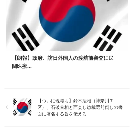
【朗報】政府、訪日外国人の渡航前審査に民
間医療...
【ついに現職も】鈴木法相（神奈川７
区）、石破首相と面会し総裁選前倒しの書
面に署名する旨を伝える