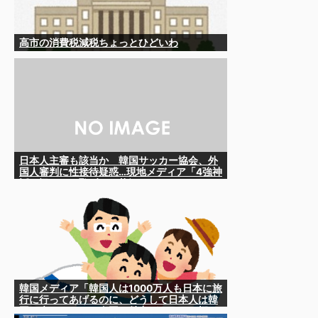
高市の消費税減税ちょっとひどいわ
日本人主審も該当か 韓国サッカー協会、外
国人審判に性接待疑惑…現地メディア「4強神
話も疑われる恥ずべき状況」
韓国メディア「韓国人は1000万人も日本に旅
行に行ってあげるのに、どうして日本人は韓
国に来ないのか」自国に魅力がないのを棚に