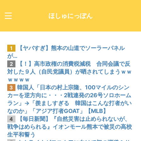
ほしゅにっぽん
【ヤバすぎ】熊本の山道でソーラーパネル
1
が…
【！】高市政権の消費税減税 合同会議で反
2
対した９人（自民党議員）が晒されてしまうｗｗ
ｗｗｗｗ
韓国人「日本の村上宗隆、100マイルのシン
3
カーを逆方向に・・・2戦連発の26号ソロホーム
ラン」→「羨ましすぎる 韓国はこんな打者がい
なのか」「アジア打者GOAT」【MLB】
【毎日新聞】『自然災害は止められないが、
4
戦争はめられる』イオンモール熊本で被災の高校
生平和誓う