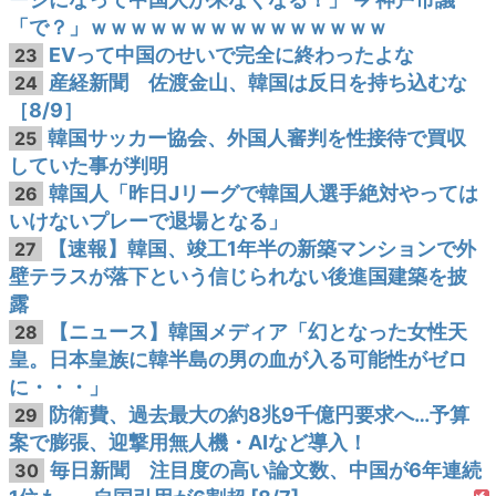
「で？」ｗｗｗｗｗｗｗｗｗｗｗｗｗｗｗ
EVって中国のせいで完全に終わったよな
23
産経新聞 佐渡金山、韓国は反日を持ち込むな
24
［8/9］
韓国サッカー協会、外国人審判を性接待で買収
25
していた事が判明
韓国人「昨日Jリーグで韓国人選手絶対やっては
26
いけないプレーで退場となる」
【速報】韓国、竣工1年半の新築マンションで外
27
壁テラスが落下という信じられない後進国建築を披
露
【ニュース】韓国メディア「幻となった女性天
28
皇。日本皇族に韓半島の男の血が入る可能性がゼロ
に・・・」
防衛費、過去最大の約8兆9千億円要求へ…予算
29
案で膨張、迎撃用無人機・AIなど導入！
毎日新聞 注目度の高い論文数、中国が6年連続
30