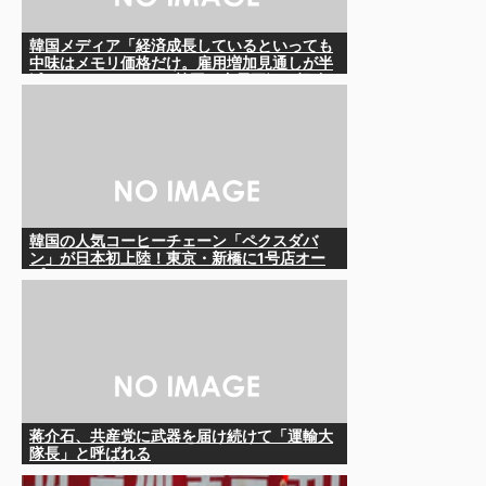
韓国メディア「経済成長しているといっても
中味はメモリ価格だけ。雇用増加見通しが半
減してしまった」……韓国の内需不況は根強
い状況っすね
韓国の人気コーヒーチェーン「ペクスダバ
ン」が日本初上陸！東京・新橋に1号店オー
プン
蒋介石、共産党に武器を届け続けて「運輸大
隊長」と呼ばれる