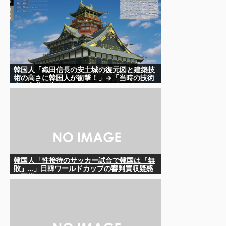
上げて日本を分析
韓国人「織田信長の安土城の復元図と建築技
術の高さに韓国人が衝撃！」→「当時の技術
力に言葉を失う‥」
韓国人「性接待のサッカー試合で韓国は『無
敗』…」日韓ワールドカップの審判買収疑惑
が再燃するか