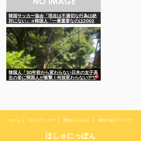
韓国サッカー協会「現在は不適切な行為は絶
対にない」→韓国人「一番重要なのは2002
年なのにそこは言及しないんだなｗｗｗ」
「責任逃れが本当にひどい・・・」
韓国人「30年前から変わらない日本の女子高
生の姿に韓国人が衝撃！何故変わらないデザ
インの制服や革靴を着用し続けるのか？」
ホーム
キムチアンテナ
我無ちゃんねる
海外の反応アンテナ
ほしゅにっぽん