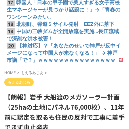
韓国人「日本の甲子園で美人すぎる女子高校
17
生マネージャーが見つかり話題に！」→「青春の
ワンシーンみたい‥」
北朝鮮、弾道ミサイル発射 EEZ外に落下
18
中国の三峡ダムが全開放流を実施…長江流域
19
で深刻な洪水被害！
【神対応】？「あなたのせいで神戸が反中イ
20
メージになって中国人が来なくなる！」 → 神戸
市議「で？」ｗｗｗｗｗｗｗｗｗｗｗｗｗｗｗ
HOME
>
もえるあじあ
>
もえるあじあ
【朗報】岩手 大船渡のメガソーラー計画
（25haの土地にパネル76,000枚）、11年
前に認定を取るも住民の反対で工事に着手
できず中止発表