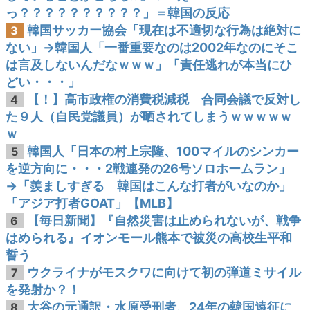
っ？？？？？？？？？？」＝韓国の反応
韓国サッカー協会「現在は不適切な行為は絶対に
3
ない」→韓国人「一番重要なのは2002年なのにそこ
は言及しないんだなｗｗｗ」「責任逃れが本当にひ
どい・・・」
【！】高市政権の消費税減税 合同会議で反対し
4
た９人（自民党議員）が晒されてしまうｗｗｗｗｗ
ｗ
韓国人「日本の村上宗隆、100マイルのシンカー
5
を逆方向に・・・2戦連発の26号ソロホームラン」
→「羨ましすぎる 韓国はこんな打者がいなのか」
「アジア打者GOAT」【MLB】
【毎日新聞】『自然災害は止められないが、戦争
6
はめられる』イオンモール熊本で被災の高校生平和
誓う
ウクライナがモスクワに向けて初の弾道ミサイル
7
を発射か？！
大谷の元通訳・水原受刑者、24年の韓国遠征に
8