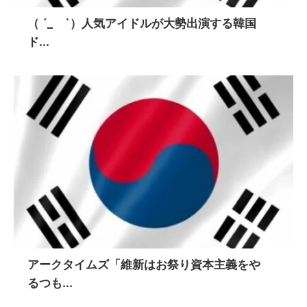
（ ´_ゝ`）人気アイドルが大勢出演する韓国
ド...
アークタイムズ「維新はお祭り資本主義をや
るつも...