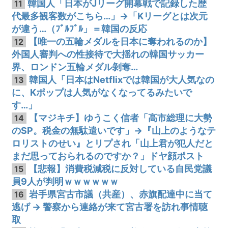
韓国人「日本がJリーグ開幕戦で記録した歴
11
代最多観客数がこちら…」→「Kリーグとは次元
が違う…（ﾌﾞﾙﾌﾞﾙ」＝韓国の反応
【唯一の五輪メダルを日本に奪われるのか】
12
外国人審判への性接待で大揺れの韓国サッカー
界、ロンドン五輪メダル剝奪…
韓国人「日本はNetflixでは韓国が大人気なの
13
に、Kポップは人気がなくなってるみたいで
す…」
【マジキチ】ゆうこく信者「高市総理に大勢
14
のSP。税金の無駄遣いです」→『山上のようなテ
ロリストのせい』とリプされ「山上君が犯人だと
まだ思っておられるのですか？」ドヤ顔ポスト
【悲報】消費税減税に反対している自民党議
15
員9人が判明ｗｗｗｗｗｗ
岩手県宮古市議（共産）、赤旗配達中に当て
16
逃げ → 警察から連絡が来て宮古署を訪れ事情聴
取