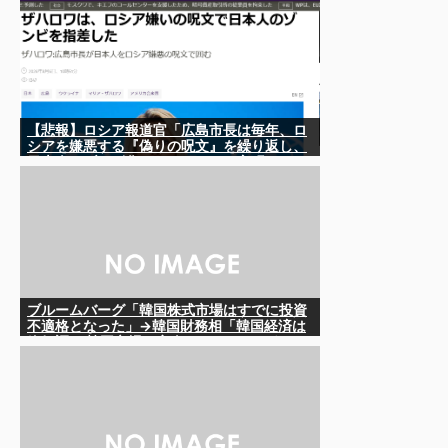
【悲報】ロシア報道官「広島市長は毎年、ロ
シアを嫌悪する『偽りの呪文』を繰り返し、
日本人をゾンビ化させている」と主張
ブルームバーグ「韓国株式市場はすでに投資
不適格となった」→韓国財務相「韓国経済は
絶好調！ 韓国市場は安泰!!」……まあ、うん。
国外からどう認識されているのかって問題だ
から……さ