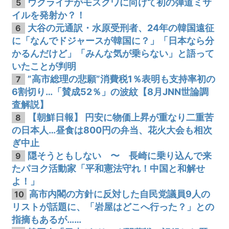
ウクライナがモスクワに向けて初の弾道ミサ
5
イルを発射か？！
大谷の元通訳・水原受刑者、24年の韓国遠征
6
に「なんでドジャースが韓国に？」「日本なら分
かるんだけど」「みんな気が乗らない」と語って
いたことが判明
”高市総理の悲願”消費税1％表明も支持率初の
7
6割切り…「賛成52％」の波紋【8月JNN世論調
査解説】
【朝鮮日報】 円安に物価上昇が重なり二重苦
8
の日本人…昼食は800円の弁当、花火大会も相次
ぎ中止
隠そうともしない 〜 長崎に乗り込んで来
9
たパヨク活動家「平和憲法守れ！中国と和解せ
よ！」
高市内閣の方針に反対した自民党議員9人の
10
リストが話題に、「岩屋はどこへ行った？」との
指摘もあるが……