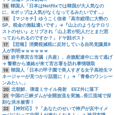
韓国人「日本はNetflixでは韓国が大人気なの
15
に、Kポップは人気がなくなってるみたいです…」
【マジキチ】ゆうこく信者「高市総理に大勢の
16
SP。税金の無駄遣いです」→『山上のようなテロリ
ストのせい』とリプされ「山上君が犯人だとまだ思
っておられるのですか？」ドヤ顔ポスト
【悲報】消費税減税に反対している自民党議員9
17
人が判明ｗｗｗｗｗｗ
岩手県宮古市議（共産）、赤旗配達中に当て逃げ
18
→ 警察から連絡が来て宮古署を訪れ事情聴取
韓国人「日本の甲子園で美人すぎる女子高校生マ
19
ネージャーが見つかり話題に！」→「青春のワンシー
ンみたい‥」
北朝鮮、弾道ミサイル発射 EEZ外に落下
20
中国の三峡ダムが全開放流を実施…長江流域で深
21
刻な洪水被害！
【神対応】？「あなたのせいで神戸が反中イメ
22
ージになって中国人が来なくなる！」 → 神戸市議