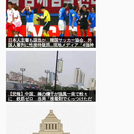
日本人主審も該当か 韓国サッカー協会、外
国人審判に性接待疑惑…現地メディア「4強神
話も疑われる恥ずべき状況」[8/8] [ばーど
★]
【悲報】中国、橋の欄干が強風一発で粉々
に 鉄筋ゼロ 当局「接着剤でくっつけただ
け」「正常で、品質問題はない」