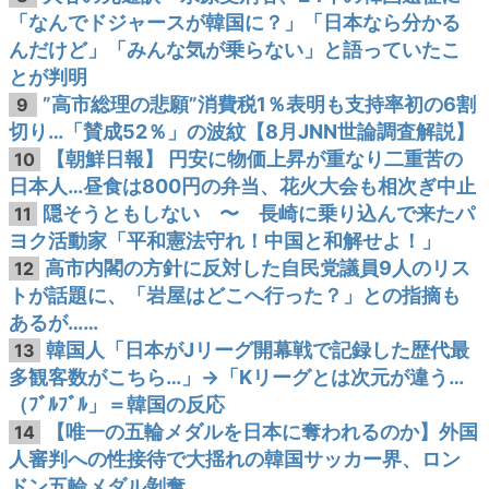
「なんでドジャースが韓国に？」「日本なら分かる
んだけど」「みんな気が乗らない」と語っていたこ
とが判明
”高市総理の悲願”消費税1％表明も支持率初の6割
9
切り…「賛成52％」の波紋【8月JNN世論調査解説】
【朝鮮日報】 円安に物価上昇が重なり二重苦の
10
日本人…昼食は800円の弁当、花火大会も相次ぎ中止
隠そうともしない 〜 長崎に乗り込んで来たパ
11
ヨク活動家「平和憲法守れ！中国と和解せよ！」
高市内閣の方針に反対した自民党議員9人のリス
12
トが話題に、「岩屋はどこへ行った？」との指摘も
あるが……
韓国人「日本がJリーグ開幕戦で記録した歴代最
13
多観客数がこちら…」→「Kリーグとは次元が違う…
（ﾌﾞﾙﾌﾞﾙ」＝韓国の反応
【唯一の五輪メダルを日本に奪われるのか】外国
14
人審判への性接待で大揺れの韓国サッカー界、ロン
ドン五輪メダル剝奪…