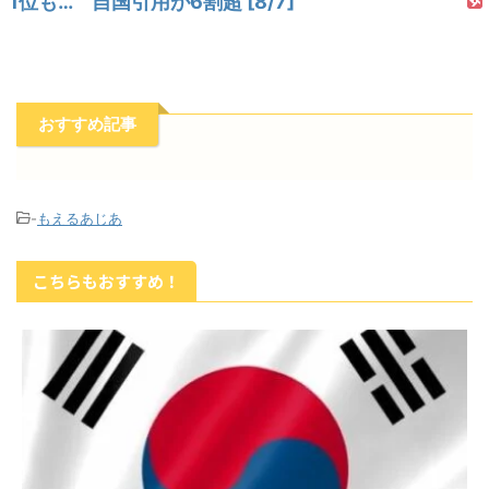
1位も… 自国引用が6割超 [8/7]
おすすめ記事
-
もえるあじあ
こちらもおすすめ！