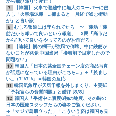
から飛び降りて死亡！
【韓国】 火事で避難中に無人のスーパーに侵
7
入し「火事場泥棒」…捕まると「月経で盗む衝動
が」と言い訳
むしろ報道には守られてたろ 〜 蓮舫「蓮
8
舫だから叩いて良いという報道」 X民「高市だ
から叩いて良いをやってるのがお前だろ」
【速報】橋の欄干が強風で倒壊、中に鉄筋が
9
ないことが発覚 中国当局「接着剤で固定したので
問題ない」
韓国人「日本の某全国チェーン店の商品写真
10
が話題になっている理由がこちら…」→「羨まし
い…（ﾌﾞﾙﾌﾞﾙ」＝韓国の反応
韓国気象庁が天気予報を外しまくり、主要紙
11
「予報官らの資質問題」と酷評 [8/8]
韓国人「手術中に震度6強の地震、その時の
12
日本の医療スタッフたちの姿をご覧ください」
→「マジで鳥肌立った」「こういう姿は韓国も見