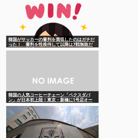
韓国がサッカーの審判を買収したのはガチだ
った！ 審判を性接待して以降は7戦無敗だ
ったのが判明
韓国の人気コーヒーチェーン「ペクスダバ
ン」が日本初上陸！東京・新橋に1号店オー
プン