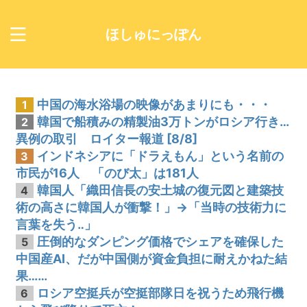
ほしゅにっぽん
中国の海水浴場の映像があまりにも・・・
1
韓国で船積みの精製油3万トンがロシア行き…
2
異例の取引 ロイター報道 [8/8]
インドネシアに「ドラえもん」という名前の
3
市民が16人 「のび太」は181人
韓国人「織田信長の安土城の復元図と建築技
4
術の高さに韓国人が衝撃！」→「当時の技術力に
言葉を失う‥」
圧倒的なダンピング価格でシェアを確保した
5
中国産AI、だが中国側が資金負担に耐えかねた結
果……
ロシア空挺兵が空挺部隊日を祝うため飛行機
6