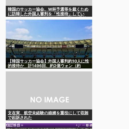
韓国のサッカー協会、W杯予選等を裁くため
に訪韓した外国人審判を「性接待」してい
た……大して強くもないチームが潤沢な予算
を持ってりゃそうなるわな
【韓国サッカー協会】外国人審判約10人に性
的接待か 計1496回、約2億ウォン（約
2200万円）
文在寅、航空未経験の娘婿を重役にして収賄
で起訴された