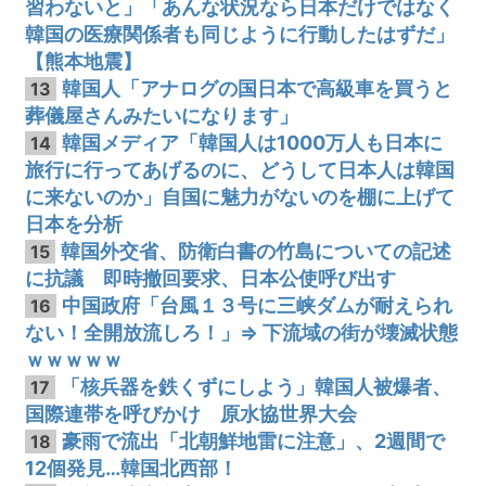
習わないと」「あんな状況なら日本だけではなく
韓国の医療関係者も同じように行動したはずだ」
【熊本地震】
韓国人「アナログの国日本で高級車を買うと
13
葬儀屋さんみたいになります」
韓国メディア「韓国人は1000万人も日本に
14
旅行に行ってあげるのに、どうして日本人は韓国
に来ないのか」自国に魅力がないのを棚に上げて
日本を分析
韓国外交省、防衛白書の竹島についての記述
15
に抗議 即時撤回要求、日本公使呼び出す
中国政府「台風１３号に三峡ダムが耐えられ
16
ない！全開放流しろ！」⇒ 下流域の街が壊滅状態
ｗｗｗｗｗ
「核兵器を鉄くずにしよう」韓国人被爆者、
17
国際連帯を呼びかけ 原水協世界大会
豪雨で流出「北朝鮮地雷に注意」、2週間で
18
12個発見…韓国北西部！