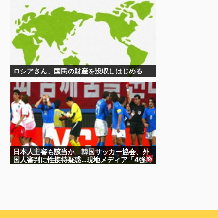
ロシアさん、国民の財産を没収しはじめる
日本人主審も該当か 韓国サッカー協会、外
国人審判に性接待疑惑…現地メディア「4強神
話も疑われる恥ずべき状況」[8/8] [ばーど
★]