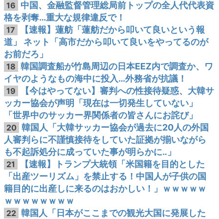
中国、金融監督管理総局前トップの全人代代表資
16
格を剥奪…重大な規律違反で！
【速報】蓮舫「蓮舫だから叩いて良いという報
17
道」 ネット「高市だから叩いて良いをやってるのが
お前だろ」
韓国調査船が竹島周辺の日本EEZ内で調査か、ワ
18
イヤのようなもの海中に投入…外務省が抗議！
【今はやってない】審判への性接待疑惑、大韓サ
19
ッカー協会が声明「現在は一切発生していない」
「世界中のサッカー界関係者の皆さんにお詫び」
韓国人「大韓サッカー協会が過去に20人の外国
20
人審判らに不謹慎接待をしていた証拠が揃いながら
も不起訴処分に成っていた事が明らかに‥」
【速報】トランプ大統領「米国籍を目的とした
21
「出産ツーリズム」を禁止する！中国人が子供の国
籍目的に出産しに来るのはおかしい！」ｗｗｗｗｗ
ｗｗｗｗｗｗｗｗ
韓国人「日本がここまでの観光大国に発展した
22