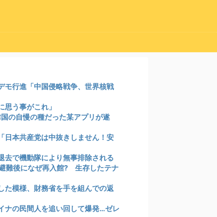
デモ行進「中国侵略戦争、世界核戦
に思う事がこれ」
、韓国の自慢の種だった某アプリが遂
「日本共産党は中抜きしません！安
退去で機動隊により無事排除される
、避難後になぜ再入館? 生存したテナ
した模様、財務省を手を組んでの返
イナの民間人を追い回して爆発…ゼレ