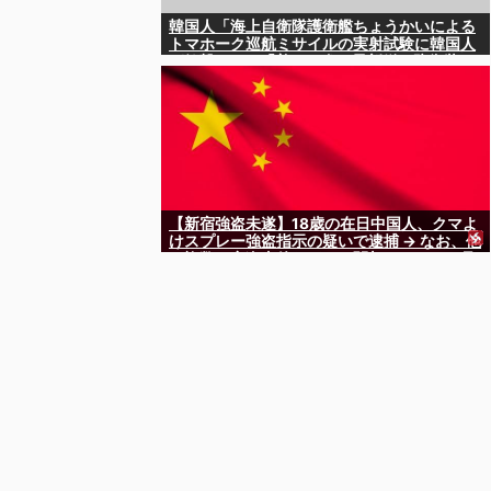
韓国人「海上自衛隊護衛艦ちょうかいによる
トマホーク巡航ミサイルの実射試験に韓国人
が衝撃！」→「着々と進む最新鋭の防衛装
備‥」
【新宿強盗未遂】18歳の在日中国人、クマよ
けスプレー強盗指示の疑いで逮捕 → なお、他
の複数の窃盗事件などにも関与していると見
られる ………