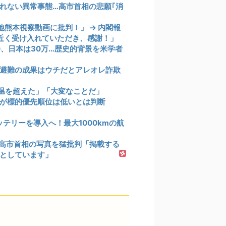
れない異常事態…高市首相の悲願｢消
熊本視察動画に批判！」 → 内閣報
間近く受け入れていただき、感謝！」
0、日本は30万…歴史的背景を米学者
避難の成果はウチだとアレオレ詐欺
気温を超えた」「大変なことだ」
が標的優先順位は低いとは判断
テリーを導入へ！最大1000kmの航
察の高市首相の写真を猛批判「掲載する
としています」