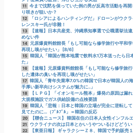
今まで沈黙を保っていた例の男が反高市活動を再開
11
り咲きが狙いか？
「ロシアによるハンティングだ」ドローンがウクラ
12
レンスキー氏が非難！
【速報】日本共産党、沖縄県知事選で公職選挙法違反
13
めない件
元原爆資料館館長「もし可能なら修学旅行や平和学
14
再現し嗅がせたい」 [8/6]
韓国人「韓国が熊本地震で飲料水1万本送ったら日
15
た」
【速報】元原爆資料館館長「もし可能なら修学旅行
16
した遺体の臭いを再現し嗅がせたい」
韓国人「青年失業率7.0%の韓国で日本が韓国人の
17
手厚い新卒向けシステムが魅力に‥」
【ＬＰＧ】「イオンモール熊本」爆発の原因は漏れ
18
大規模施設でガス供給設備の点検要請
韓国人「悲報：日本と韓国の立場が完全に逆転して
19
見てたのに…（ﾌﾞﾙﾌﾞﾙ」＝韓国の反応
【聯合ニュース】 韓国在住の日本人女性インフル
20
ウクライナの次は日本とかいうやついるけどどうい
21
【東亜日報】 ギャラクシーＺ８、韓国で予約販売
22