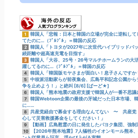
韓国人「悲報：日本と韓国の立場が完全に逆転して
1
てたのに…（ﾌﾞﾙﾌﾞﾙ」＝韓国の反応
韓国人「トヨタが2027年に次世代ハイブリッドバッ
2
続距離や超高速充電を目指す」
韓国人「大谷、25号・26号マルチホームランの大
3
躍してるのに…（ﾌﾞﾙﾌﾞﾙ」＝韓国の反応
韓国人「韓国版モヤさまが面白い！息子さんですか
4
中核派活動家らが前夜集会、広島平和記念公園から
5
争を止めよう！」と絶叫 [8/6] [ばーど★]
韓国人「熊本地震の政府支援で韓国人が一番不思議
6
韓国Webtoon企業の最後の牙城だった日本市場
7
に……
共産党経由で募金する理由なんてない 〜 共産党
8
心して災害救援募金をしてください！」
【動画】広島慰霊の日に発生したパヨク集団、強制
9
【2026年熊本地震】7人犠牲のイオンモール熊本
10
ント従業員ら証言、浮かび上がる実態