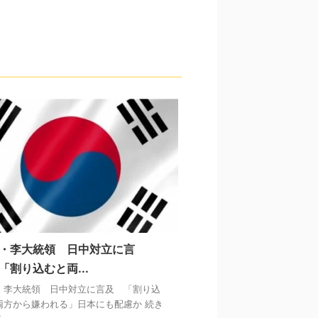
・李大統領 日中対立に言
「割り込むと両...
・李大統領 日中対立に言及 「割り込
両方から嫌われる」日本にも配慮か 続き