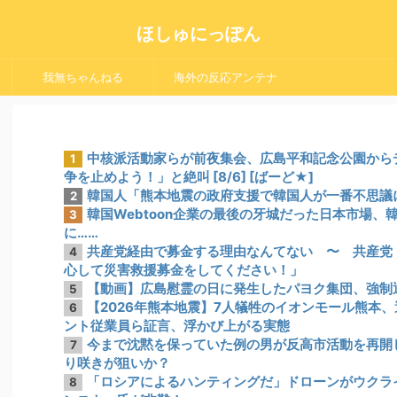
ほしゅにっぽん
我無ちゃんねる
海外の反応アンテナ
中核派活動家らが前夜集会、広島平和記念公園から
1
争を止めよう！」と絶叫 [8/6] [ばーど★]
韓国人「熊本地震の政府支援で韓国人が一番不思議
2
韓国Webtoon企業の最後の牙城だった日本市場
3
に……
共産党経由で募金する理由なんてない 〜 共産党
4
心して災害救援募金をしてください！」
【動画】広島慰霊の日に発生したパヨク集団、強制
5
【2026年熊本地震】7人犠牲のイオンモール熊本
6
ント従業員ら証言、浮かび上がる実態
今まで沈黙を保っていた例の男が反高市活動を再開
7
り咲きが狙いか？
「ロシアによるハンティングだ」ドローンがウクラ
8