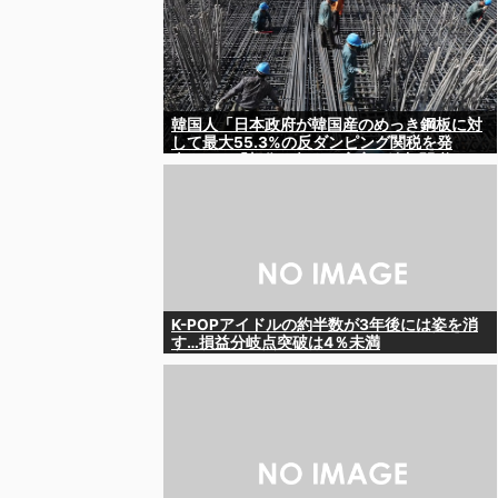
韓国人「日本政府が韓国産のめっき鋼板に対
して最大55.3%の反ダンピング関税を発
表！」→「想像を超える高率の追加関税‥」
K-POPアイドルの約半数が3年後には姿を消
す…損益分岐点突破は4％未満