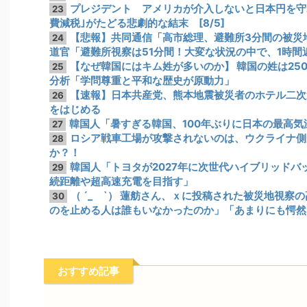
プレジデント アメリカが介入しないと日本円を守
23
費減税｣がたどる悲劇的な結末 [8/5]
【悲報】共同通信「高市総理、避難所3分間の被災地
24
道官「避難所視察は51分間！大変な状況の中で、1時
【なぜ韓国にはキム姓が多いのか】 韓国の姓は25
25
分析「学問尊重と平和な歴史が原動力」
【速報】日本共産党、熊本地震被災者のホテル二次
26
をはじめる
韓国人「暑すぎる韓国、100年ぶりに日本の最高
27
ロシア戦車工場が攻撃されないのは、ウクライナ側
28
か？！
韓国人「トヨタが2027年に次世代ハイブリッドバッ
29
続距離や超高速充電を目指す」
（ ´_ゝ`） 蓮舫さん、ｘに投稿された被災地視
30
のを止める人は誰もいなかったのか」「あまりにも愕然
おすすめ記事