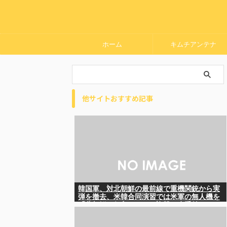
ホーム
キムチアンテナ
他サイトおすすめ記事
韓国軍、対北朝鮮の最前線で重機関銃から実
弾を撤去、米韓合同演習では米軍の無人機を
「北朝鮮の侵入だ！」と迎撃一歩手前ま
で……ゆるんでるなぁ