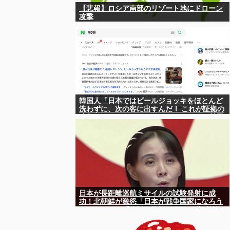
【悲報】ロシア南部のリゾート地にドローン
攻撃
韓国人「日本ではビールジョッキをほとんど
洗わずに、次の客に出すんだ！ これが証拠の
映像だ!!」……あー、なるほどですねー。韓国
には「アレ」がないんだ？
日本が長距離巡航ミサイルの試験発射に成
功！北朝鮮が激怒「日本が戦争国家になろう
としている」「絶対に傍観しない、必ず後悔
させる」