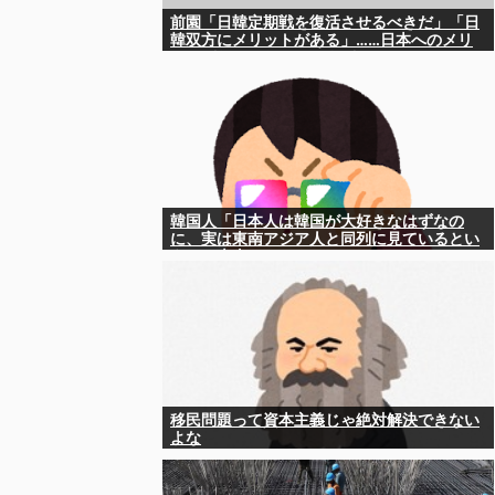
前園「日韓定期戦を復活させるべきだ」「日
韓双方にメリットがある」……日本へのメリ
ットがなにもないんですが、それは
韓国人「日本人は韓国が大好きなはずなの
に、実は東南アジア人と同列に見ているとい
うのは本当なのですか？」
移民問題って資本主義じゃ絶対解決できない
よな