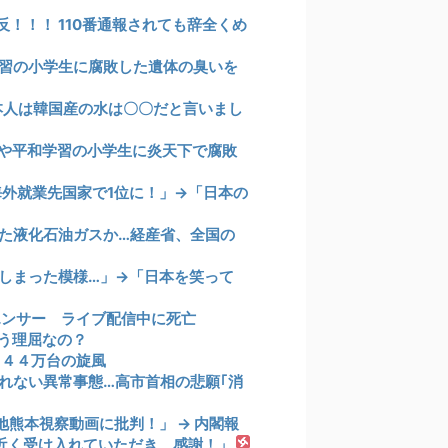
！！！ 110番通報されても辞全くめ
習の小学生に腐敗した遺体の臭いを
本人は韓国産の水は〇〇だと言いまし
や平和学習の小学生に炎天下で腐敗
海外就業先国家で1位に！」→「日本の
た液化石油ガスか…経産省、全国の
しまった模様…」→「日本を笑って
エンサー ライブ配信中に死亡
う理屈なの？
１４４万台の旋風
れない異常事態…高市首相の悲願｢消
熊本視察動画に批判！」 → 内閣報
間近く受け入れていただき、感謝！」