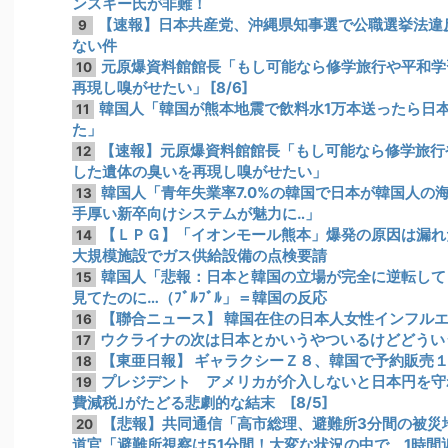
ンスキー氏が非難！
【速報】日本共産党、沖縄県知事選で公職選挙法違反
9
ない件
元原爆資料館館長「もし可能なら修学旅行や平和学
10
再現し嗅がせたい」 [8/6]
韓国人「韓国が熊本地震で飲料水1万本送ったら日
11
た」
【速報】元原爆資料館館長「もし可能なら修学旅行
12
した遺体の臭いを再現し嗅がせたい」
韓国人「青年失業率7.0%の韓国で日本が韓国人の
13
手厚い新卒向けシステムが魅力に‥」
【ＬＰＧ】「イオンモール熊本」爆発の原因は漏れ
14
大規模施設でガス供給設備の点検要請
韓国人「悲報：日本と韓国の立場が完全に逆転して
15
見てたのに…（ﾌﾞﾙﾌﾞﾙ」＝韓国の反応
【聯合ニュース】 韓国在住の日本人女性インフル
16
ウクライナの次は日本とかいうやついるけどどうい
17
【東亜日報】 ギャラクシーＺ８、韓国で予約販売
18
プレジデント アメリカが介入しないと日本円を守
19
費減税｣がたどる悲劇的な結末 [8/5]
【悲報】共同通信「高市総理、避難所3分間の被災地
20
道官「避難所視察は51分間！大変な状況の中で、1時