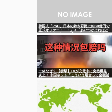
韓国人「PSG、日本の鈴木彩艶に約60億円で
正式オファー・・・」→「あいつがそれほど
なのか（ﾌﾞﾙﾌﾞﾙ）」「レギュラーとして出れ
るとは思わないけど、それでもやっぱり羨ま
しいね」
一体なぜ？ 【衝撃】EVが充電中に突然爆発
炎上！ 中国ネット「こういう場合って全額補
償されるの？」