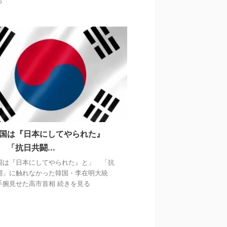
る
国は『日本にしてやられた』
 「抗日共闘...
国は『日本にしてやられた』と」 「抗
闘」に触れなかった韓国・李在明大統
手腕見せた高市首相 続きを見る