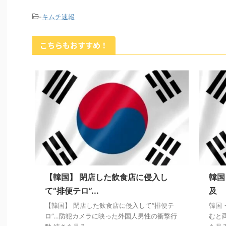
-
キムチ速報
こちらもおすすめ！
【韓国】 閉店した飲食店に侵入し
韓国
て“排便テロ”...
及 
【韓国】 閉店した飲食店に侵入して“排便テ
韓国
ロ”…防犯カメラに映った外国人男性の衝撃行
むと