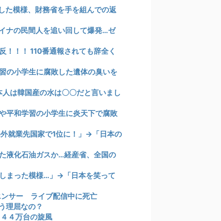
した模様、財務省を手を組んでの返
イナの民間人を追い回して爆発…ゼ
！！！ 110番通報されても辞全く
習の小学生に腐敗した遺体の臭いを
本人は韓国産の水は〇〇だと言いまし
や平和学習の小学生に炎天下で腐敗
海外就業先国家で1位に！」→「日本の
た液化石油ガスか…経産省、全国の
しまった模様…」→「日本を笑って
エンサー ライブ配信中に死亡
う理屈なの？
１４４万台の旋風