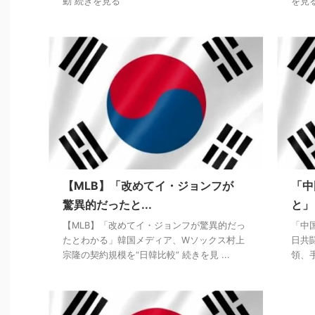
動 続きを見る
を見
【MLB】「改めてイ・ジョンフが
「中
驚異的だったと...
と」
【MLB】「改めてイ・ジョンフが驚異的だっ
「中
たとわかる」韓国メディア、Wソックス村上
日共
宗隆の契約規模を“日韓比較” 続きを見 ...
領、