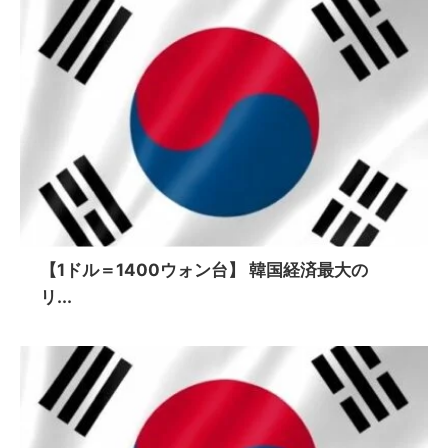
【1ドル＝1400ウォン台】 韓国経済最大の
リ...