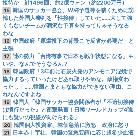
接待か 計1496回、約2億ウォン（約2200万円）
韓国のサッカー協会、W杯予選等を裁くために訪
15
韓した外国人審判を「性接待」していた……大して強
くもないチームが潤沢な予算を持ってりゃそうなる
わな
中国政府「原爆投下の背景こそ反省が必要だ」と
16
主張
謎の勢力「台湾有事で日本も戦争状態になる」←
17
いや、なんでそうなるん？
韓国政府「3年前に石炭火発のアンモニア混焼で
18
協力するっていったけどあれ取りやめな。政権変わ
ったし」……韓国とまともな協力ができない理由、こ
れなんですよね
韓国人「韓国サッカー協会関係者が『不適切接待
19
は慣行だった』と衝撃発言！日韓ワールドカップ4強
にも疑いの視線が向けられる」
韓国個人投資家、株価急落に激怒 政府に怒り
20
日本赤十字社、韓国の緊急要請に応じ超希少血液
21