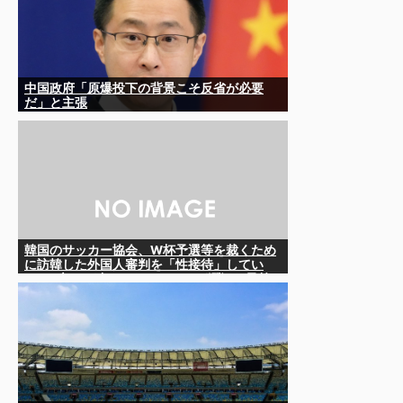
中国政府「原爆投下の背景こそ反省が必要
だ」と主張
韓国のサッカー協会、W杯予選等を裁くため
に訪韓した外国人審判を「性接待」してい
た……大して強くもないチームが潤沢な予算
を持ってりゃそうなるわな