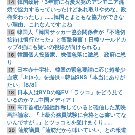
韓国政府「3年前に石炭火発のアンモニア混
14
焼で協力するっていったけどあれ取りやめな。政
権変わったし」……韓国とまともな協力ができな
い理由、これなんですよね
韓国人「韓国サッカー協会関係者が『不適切
15
接待は慣行だった』と衝撃発言！日韓ワールドカ
ップ4強にも疑いの視線が向けられる」
韓国個人投資家、株価急落に激怒 政府に怒
16
り
日本赤十字社、韓国の緊急要請に応じ超希少
17
血液「Jr(a-)」を提供＝韓国SNS「本当にありが
たい」[8/8]
日本人はBYDの軽EV「ラッコ」をどう見て
18
いるのか？…中国メディア！
高市首相が経歴詐称していると確信した某映
19
画評論家、「上級公務員試験に合格とは書いてな
いんですが…」とツッコミを受けまくり……
蓮舫議員「蓮舫だから叩いていい、との報道
20