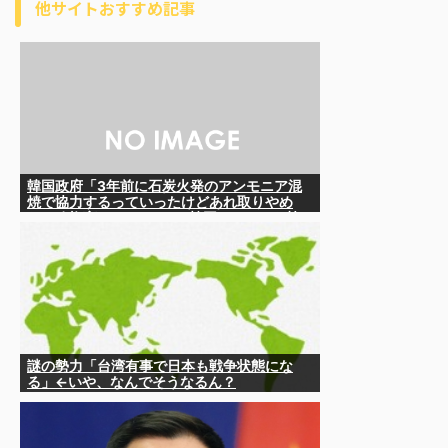
他サイトおすすめ記事
韓国政府「3年前に石炭火発のアンモニア混
焼で協力するっていったけどあれ取りやめ
な。政権変わったし」……韓国とまともな協
力ができない理由、これなんですよね
謎の勢力「台湾有事で日本も戦争状態にな
る」←いや、なんでそうなるん？