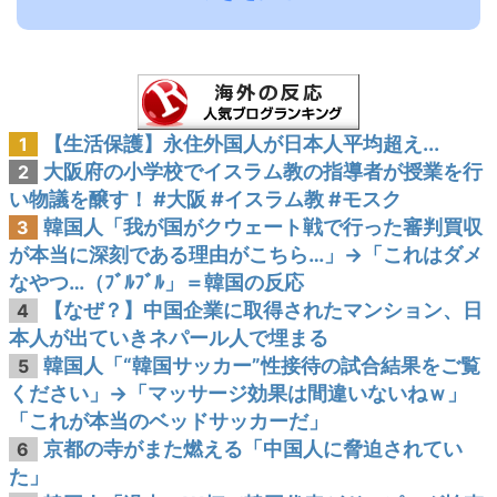
【生活保護】永住外国人が日本人平均超え...
1
大阪府の小学校でイスラム教の指導者が授業を行
2
い物議を醸す！ #大阪 #イスラム教 #モスク
韓国人「我が国がクウェート戦で行った審判買収
3
が本当に深刻である理由がこちら…」→「これはダメ
なやつ…（ﾌﾞﾙﾌﾞﾙ」＝韓国の反応
【なぜ？】中国企業に取得されたマンション、日
4
本人が出ていきネパール人で埋まる
韓国人「“韓国サッカー”性接待の試合結果をご覧
5
ください」→「マッサージ効果は間違いないねｗ」
「これが本当のベッドサッカーだ」
京都の寺がまた燃える「中国人に脅迫されてい
6
た」