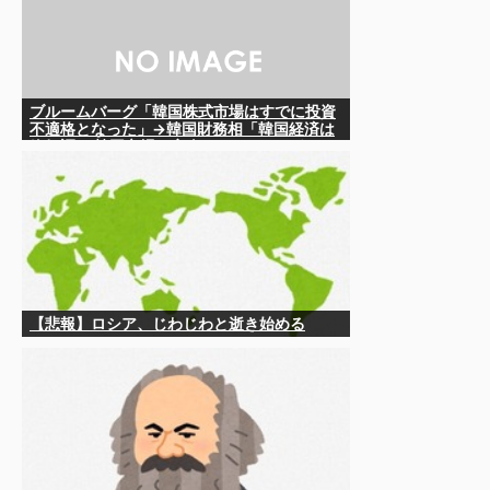
ブルームバーグ「韓国株式市場はすでに投資
不適格となった」→韓国財務相「韓国経済は
絶好調！ 韓国市場は安泰!!」……まあ、うん。
国外からどう認識されているのかって問題だ
から……さ
【悲報】ロシア、じわじわと逝き始める