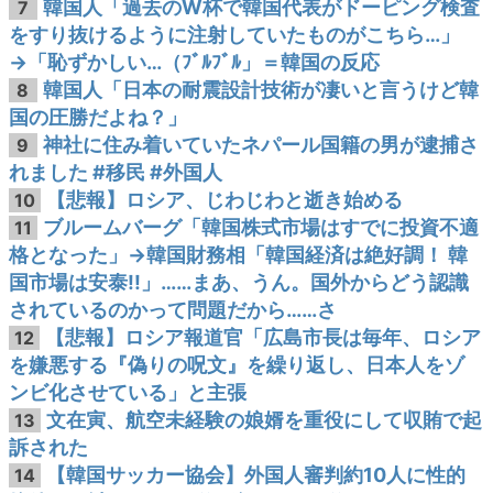
韓国人「過去のW杯で韓国代表がドーピング検査
7
をすり抜けるように注射していたものがこちら…」
→「恥ずかしい…（ﾌﾞﾙﾌﾞﾙ」＝韓国の反応
韓国人「日本の耐震設計技術が凄いと言うけど韓
8
国の圧勝だよね？」
神社に住み着いていたネパール国籍の男が逮捕さ
9
れました #移民 #外国人
【悲報】ロシア、じわじわと逝き始める
10
ブルームバーグ「韓国株式市場はすでに投資不適
11
格となった」→韓国財務相「韓国経済は絶好調！ 韓
国市場は安泰!!」……まあ、うん。国外からどう認識
されているのかって問題だから……さ
【悲報】ロシア報道官「広島市長は毎年、ロシア
12
を嫌悪する『偽りの呪文』を繰り返し、日本人をゾ
ンビ化させている」と主張
文在寅、航空未経験の娘婿を重役にして収賄で起
13
訴された
【韓国サッカー協会】外国人審判約10人に性的
14