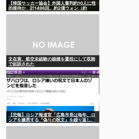
【韓国サッカー協会】外国人審判約10人に性
的接待か 計1496回、約2億ウォン（約
2200万円）
文在寅、航空未経験の娘婿を重役にして収賄
で起訴された
【悲報】ロシア報道官「広島市長は毎年、ロ
シアを嫌悪する『偽りの呪文』を繰り返し、
日本人をゾンビ化させている」と主張