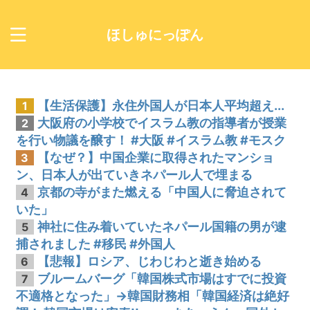
ほしゅにっぽん
【生活保護】永住外国人が日本人平均超え...
1
大阪府の小学校でイスラム教の指導者が授業
2
を行い物議を醸す！ #大阪 #イスラム教 #モスク
【なぜ？】中国企業に取得されたマンショ
3
ン、日本人が出ていきネパール人で埋まる
京都の寺がまた燃える「中国人に脅迫されて
4
いた」
神社に住み着いていたネパール国籍の男が逮
5
捕されました #移民 #外国人
【悲報】ロシア、じわじわと逝き始める
6
ブルームバーグ「韓国株式市場はすでに投資
7
不適格となった」→韓国財務相「韓国経済は絶好