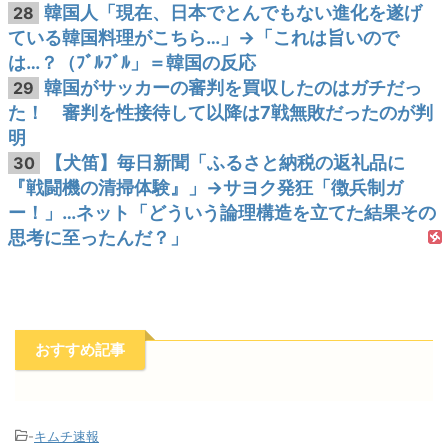
韓国人「現在、日本でとんでもない進化を遂げ
28
ている韓国料理がこちら…」→「これは旨いので
は…？（ﾌﾞﾙﾌﾞﾙ」＝韓国の反応
韓国がサッカーの審判を買収したのはガチだっ
29
た！ 審判を性接待して以降は7戦無敗だったのが判
明
【犬笛】毎日新聞「ふるさと納税の返礼品に
30
『戦闘機の清掃体験』」→サヨク発狂「徴兵制ガ
ー！」…ネット「どういう論理構造を立てた結果その
思考に至ったんだ？」
おすすめ記事
-
キムチ速報