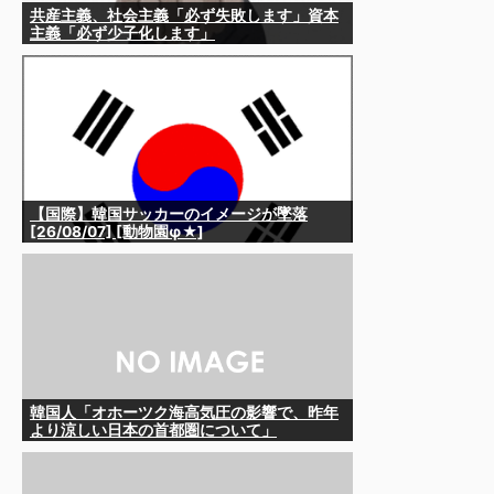
共産主義、社会主義「必ず失敗します」資本
主義「必ず少子化します」
【国際】韓国サッカーのイメージが墜落
[26/08/07] [動物園φ★]
韓国人「オホーツク海高気圧の影響で、昨年
より涼しい日本の首都圏について」