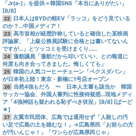
「Jr(a-)」を提供＝韓国SNS「本当にありがたい」
[8/8]
日本人はBYDの軽EV「ラッコ」をどう見ている
22
のか？…中国メディア！
高市首相が経歴詐称していると確信した某映画
23
評論家、「上級公務員試験に合格とは書いてないん
ですが…」とツッコミを受けまくり……
蓮舫議員「蓮舫だから叩いていい、との報道に
24
何度も向き合ってきました。悔しくても」
韓国の人気コーヒーチェーン「ペクスダバン」
25
が日本初上陸！東京・新橋に1号店オープン
当然4強もだろ 〜 日本人主審も該当か 韓国
26
サッカー協会、外国人審判に性接待疑惑…現地メディ
ア「4強神話も疑われる恥ずべき状況」[8/8] [ばーど
★]
左翼市民団体、広島では通用せず「人殺しの汚
27
い足で広島の土を踏むな！」→広島県民「お前らの方
が汚いんじゃ！」「ワシらが広島県民じゃ」