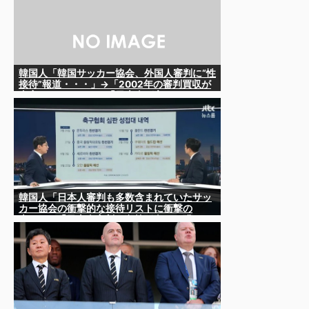
韓国人「韓国サッカー協会、外国人審判に“性
接待”報道・・・」→「2002年の審判買収が
事実だったのか？」「日本人が言ってたこと
正しかったね・・・」「もうサッカー代表、
サッカー協会解散しよう」
韓国人「日本人審判も多数含まれていたサッ
カー協会の衝撃的な接待リストに衝撃の
声！」→「日本人審判の名前が次々と明るみ
に‥」