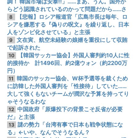
調！ 韓国市場は安泰!!」……まあ、うん。国外か
らどう認識されているのかって問題だから……さ
【悲報】ロシア報道官「広島市長は毎年、ロ
8
シアを嫌悪する『偽りの呪文』を繰り返し、日本
人をゾンビ化させている」と主張
文在寅、航空未経験の娘婿を重役にして収賄
9
で起訴された
【韓国サッカー協会】外国人審判約10人に性
10
的接待か 計1496回、約2億ウォン（約2200万
円）
韓国のサッカー協会、W杯予選等を裁くため
11
に訪韓した外国人審判を「性接待」していた……
大して強くもないチームが潤沢な予算を持ってり
ゃそうなるわな
中国政府「原爆投下の背景こそ反省が必要
12
だ」と主張
謎の勢力「台湾有事で日本も戦争状態にな
13
る」←いや、なんでそうなるん？