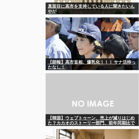
真面目に高市を支持している人に聞きたいん
やが
【朗報】高市首相、爆乳化！！！ サナ活待っ
たなし！
【韓国】ウェブトゥーン、売上が減りはじめ
た？カカオのストーリー部門、前年同期比で
売上がマイナス16％