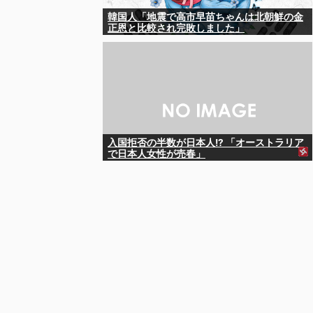
韓国人「地震で高市早苗ちゃんは北朝鮮の金
正恩と比較され完敗しました」
入国拒否の半数が日本人!? 「オーストラリア
で日本人女性が売春」