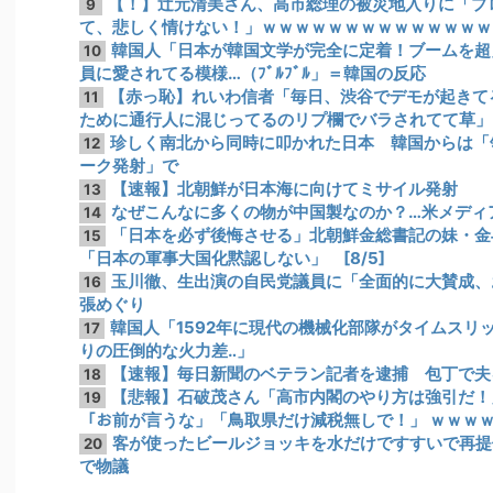
【！】辻元清美さん、高市総理の被災地入りに「プ
9
て、悲しく情けない！」ｗｗｗｗｗｗｗｗｗｗｗｗｗｗ
韓国人「日本が韓国文学が完全に定着！ブームを超
10
員に愛されてる模様…（ﾌﾞﾙﾌﾞﾙ」＝韓国の反応
【赤っ恥】れいわ信者「毎日、渋谷でデモが起きて
11
ために通行人に混じってるのリプ欄でバラされてて草」
珍しく南北から同時に叩かれた日本 韓国からは「
12
ーク発射」で
【速報】北朝鮮が日本海に向けてミサイル発射
13
なぜこんなに多くの物が中国製なのか？…米メディ
14
「日本を必ず後悔させる」北朝鮮金総書記の妹・金
15
「日本の軍事大国化黙認しない」 [8/5]
玉川徹、生出演の自民党議員に「全面的に大賛成、
16
張めぐり
韓国人「1592年に現代の機械化部隊がタイムスリ
17
りの圧倒的な火力差‥」
【速報】毎日新聞のベテラン記者を逮捕 包丁で夫
18
【悲報】石破茂さん「高市内閣のやり方は強引だ！」支
19
「お前が言うな」「鳥取県だけ減税無しで！」 ｗｗｗ
客が使ったビールジョッキを水だけですすいで再提
20
で物議