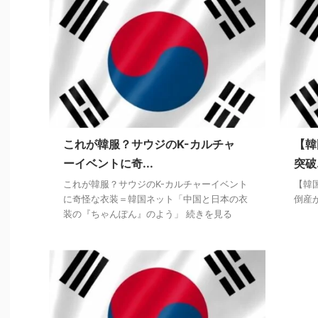
これが韓服？サウジのK-カルチャ
【韓
ーイベントに奇...
突破
これが韓服？サウジのK-カルチャーイベント
【韓
に奇怪な衣装＝韓国ネット「中国と日本の衣
倒産
装の『ちゃんぽん』のよう」 続きを見る