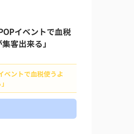
POPイベントで血税
方が集客出来る」
Pイベントで血税使うよ
る」