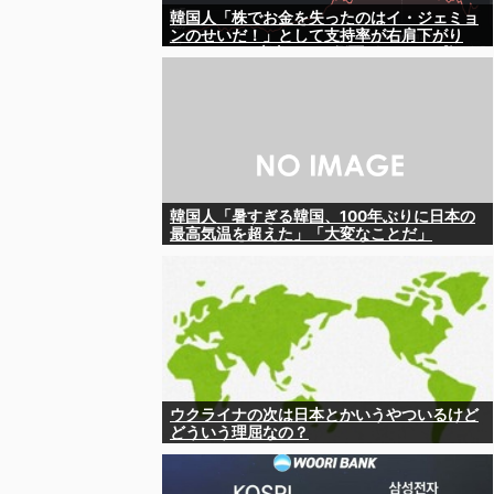
韓国人「株でお金を失ったのはイ・ジェミョ
ンのせいだ！」として支持率が右肩下がり
に……まあ、本当にその側面があるので救え
ないんですが
韓国人「暑すぎる韓国、100年ぶりに日本の
最高気温を超えた」「大変なことだ」
ウクライナの次は日本とかいうやついるけど
どういう理屈なの？