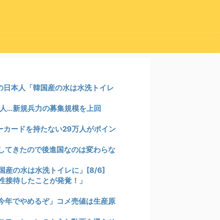
の日本人「韓国産の水は水洗トイレ
万人…新規兵力の募集規模を上回
ーカードを持たない29万人がポイン
してきたので後進国なのは変わらな
産の水は水洗トイレに」[8/6]
性接待したことが発覚！」
今年でやめるぞ」コメ売値は生産原