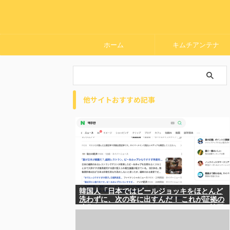
ホーム
キムチアンテナ
他サイトおすすめ記事
韓国人「日本ではビールジョッキをほとんど
洗わずに、次の客に出すんだ！ これが証拠の
映像だ!!」……あー、なるほどですねー。韓国
には「アレ」がないんだ？