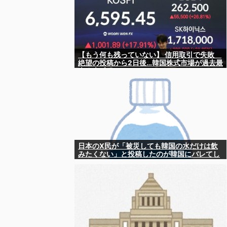
【もう何も残っていない】 信用取引で失敗
絶望の投稿から2日後…韓国株式市場が過去最
大の大反発
日本のX民が「被災しても韓国の水だけは飲
みたくない」と投稿したのが韓国にバレてし
まうw