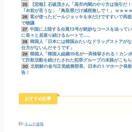
【悲報】石破茂さん「高市内閣のやり方は強引だ！」
25
「お前が言うな」「鳥取県だけ減税無しで！」 ｗｗｗ
客が使ったビールジョッキを水だけですすいで再提
26
で物議
中国に上陸する台風13号が絶妙なコースを辿って
27
に長々と居座り続けるルートで……
韓国人「日本には韓国みたいなドラッグストアがな
28
仕方がないんだそうです」
韓国人「韓国人組織19名が一斉検挙される！カン
29
て詐欺活動を続けたされた犯罪グループの末路がこちら
北朝鮮の金与正党総務部長、日本のトマホーク発射
30
告！
おすすめ記事
-
キムチ速報