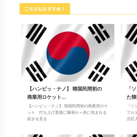
こちらもおすすめ！
【ハンビッ・ナノ】 韓国民間初の
「ソ
商業用ロケット...
た韓
【ハンビッ・ナノ】 韓国民間初の商業用ロケ
「ソ
ット 打ち上げ直後に爆発か＝炎に包まれる
フル
続きを見る
元巨