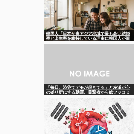
韓国人「日本が東アジア地域で最も高い結婚
率と出生率を維持している理由に韓国人が衝
撃！」→「これが日本の若者たちの生活スタ
イル‥」
「毎日、渋谷でデモが起きてる」と左派が心
の拠り所にする動画、目撃者から総ツッコミ
を食らってしまっており……