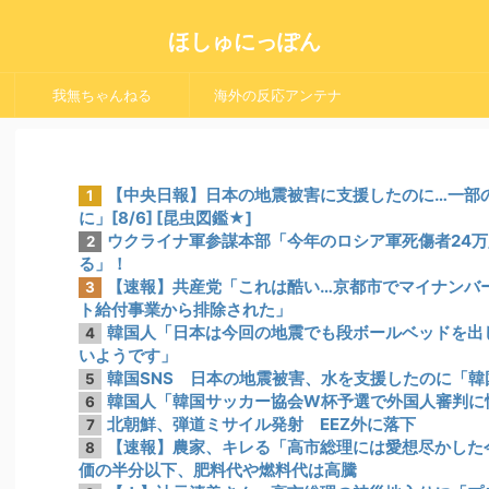
ほしゅにっぽん
我無ちゃんねる
海外の反応アンテナ
【中央日報】日本の地震被害に支援したのに…一部
1
に」[8/6] [昆虫図鑑★]
ウクライナ軍参謀本部「今年のロシア軍死傷者24
2
る」！
【速報】共産党「これは酷い…京都市でマイナンバ
3
ト給付事業から排除された」
韓国人「日本は今回の地震でも段ボールベッドを出
4
いようです」
韓国SNS 日本の地震被害、水を支援したのに「韓国
5
韓国人「韓国サッカー協会W杯予選で外国人審判に
6
北朝鮮、弾道ミサイル発射 EEZ外に落下
7
【速報】農家、キレる「高市総理には愛想尽かした
8
価の半分以下、肥料代や燃料代は高騰