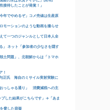
産の水は水洗トイレに」[8/6]
性接待したことが発覚！」
今年でやめるぞ」コメ売値は生産原
ロモーションのような動画を撮らせ
えて一つのジャンルとして日本人全
る」 ネット「参加者の少なさを隠す
領土問題」、北朝鮮からは「トマホ
ア！
与正氏 海自のミサイル実射実験に
おっしゃる通り」 消費減税への主
ップした結果がこちらです」→「あま
を脅した容疑