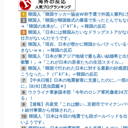
韓国人「韓国サッカー協会W杯予選で外国人審判に
1
韓国人「韓国が韓国株式の暴落で失ったとんでもな
2
→「韓国の未来が…（ﾌﾞﾙﾌﾞﾙ」＝韓国の反応
韓国人「日本には韓国みたいなドラッグストアがな
3
仕方がないんだそうです」
韓国人「現在、日本が密かに韓国からパクっている
4
きないｗｗ」＝韓国の反応
韓国人「日本が東アジア地域で最も高い結婚率と出
5
衝撃！」→「これが日本の若者たちの生活スタイル‥」
韓国人「韓国で行われた日本に対する最新の好感度
6
こうなった…？（ﾌﾞﾙﾌﾞﾙ」＝韓国の反応
【中央日報】日本の地震被害に支援したのに…一部
7
に」[8/6] [昆虫図鑑★]
ウクライナ軍参謀本部「今年のロシア軍死傷者24
8
る」！
【速報】共産党「これは酷い…京都市でマイナンバ
9
ト給付事業から排除された」
韓国人「日本は今回の地震でも段ボールベッドを出
10
いようです」