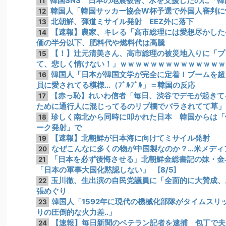
韓国SNS 日本の地震被害、水を支援したのに「韓国
11
韓国人「韓国サッカー協会W杯予選で外国人審判に
12
北朝鮮、弾道ミサイル発射 EEZ外に落下
13
【速報】農家、キレる「高市総理には愛想尽かした
14
価の半分以下、肥料代や燃料代は高騰
【！】辻元清美さん、高市総理の被災地入りに「プ
15
て、悲しく情けない！」ｗｗｗｗｗｗｗｗｗｗｗｗｗｗ
韓国人「日本が韓国文学が完全に定着！ブームを超
16
員に愛されてる模様…（ﾌﾞﾙﾌﾞﾙ」＝韓国の反応
【赤っ恥】れいわ信者「毎日、渋谷でデモが起きて
17
ために通行人に混じってるのリプ欄でバラされてて草」
珍しく南北から同時に叩かれた日本 韓国からは「
18
ーク発射」で
【速報】北朝鮮が日本海に向けてミサイル発射
19
なぜこんなに多くの物が中国製なのか？…米メディ
20
「日本を必ず後悔させる」北朝鮮金総書記の妹・金
21
「日本の軍事大国化黙認しない」 [8/5]
玉川徹、生出演の自民党議員に「全面的に大賛成、
22
張めぐり
韓国人「1592年に現代の機械化部隊がタイムスリ
23
りの圧倒的な火力差‥」
【速報】毎日新聞のベテラン記者を逮捕 包丁で夫
24