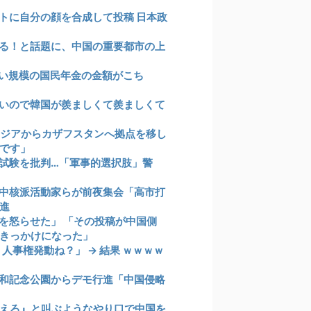
トに自分の顔を合成して投稿 日本政
いる！と話題に、中国の重要都市の上
い規模の国民年金の金額がこち
いので韓国が羨ましくて羨ましくて
ボジアからカザフスタンへ拠点を移し
です」
試験を批判…「軍事的選択肢」警
中核派活動家らが前夜集会「高市打
進
を怒らせた」 「その投稿が中国側
きっかけになった」
人事権発動ね？」 → 結果 ｗｗｗｗ
和記念公園からデモ行進「中国侵略
えろ』と叫ぶようなやり口で中国を