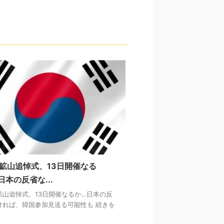
鉱山追悼式、13日開催なる
日本の反省な...
鉱山追悼式、13日開催なるか…日本の反
ければ、韓国参加見送る可能性も 続きを