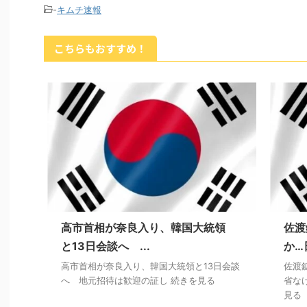
-
キムチ速報
こちらもおすすめ！
高市首相が奈良入り、韓国大統領
佐渡
と13日会談へ ...
か…
高市首相が奈良入り、韓国大統領と13日会談
佐渡
へ 地元招待は歓迎の証し 続きを見る
省な
見る