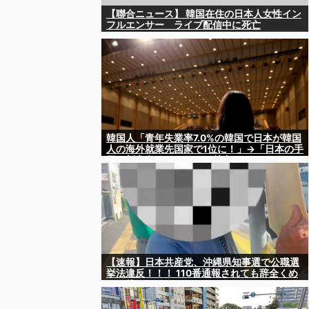
【聯合ニュース】 韓国在住の日本人女性イン
フルエンサー ライブ配信中に死亡
韓国人「青年失業率7.0%の韓国で日本が韓国
人の海外就業先国家で1位に！」→「日本の手
厚い新卒向けシステムが魅力に‥」
【速報】日本共産党、沖縄県知事選で公職選
挙法違反！！！ 110番通報されても辞全くめ
ない件