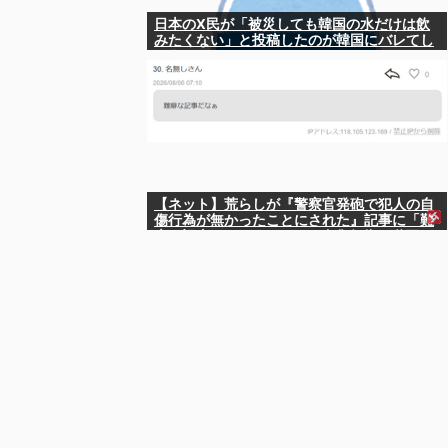
日本のX民が「被災しても韓国の水だけは飲
みたくない」と投稿したのが韓国にバレてし
まうw
【ネット】荒らしが『警察官発砲で犯人の自
傷行為が無かったことにされた』記事に「難
癖な記事」とイチャモン→自傷行為の動画が
拡散してマスゴミの偏向報道確定