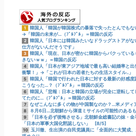
韓国人「韓国が韓国株式の暴落で失ったとんでもな
1
→「韓国の未来が…（ﾌﾞﾙﾌﾞﾙ」＝韓国の反応
韓国人「日本には韓国みたいなドラッグストアがな
2
仕方がないんだそうです」
韓国人「現在、日本が密かに韓国からパクっている
3
きないｗｗ」＝韓国の反応
韓国人「日本が東アジア地域で最も高い結婚率と出
4
衝撃！」→「これが日本の若者たちの生活スタイル‥」
韓国人「韓国で行われた日本に対する最新の好感度
5
こうなった…？（ﾌﾞﾙﾌﾞﾙ」＝韓国の反応
韓国人「悲報：日本と韓国の立場が完全に逆転して
6
てたのに…（ﾌﾞﾙﾌﾞﾙ」＝韓国の反応
なぜこんなに多くの物が中国製なのか？…米メディ
7
８月6日…北朝鮮から弾道ミサイルの可能性のあるもの
8
「日本を必ず後悔させる」北朝鮮金総書記の妹・金
9
「日本の軍事大国化黙認しない」 [8/5]
玉川徹、生出演の自民党議員に「全面的に大賛成、
10