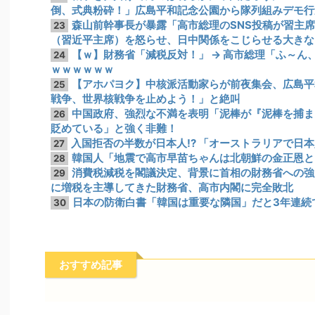
倒、式典粉砕！」広島平和記念公園から隊列組みデモ行
森山前幹事長が暴露「高市総理のSNS投稿が習主席
23
（習近平主席）を怒らせ、日中関係をこじらせる大きな
【ｗ】財務省「減税反対！」 → 高市総理「ふ～ん、
24
ｗｗｗｗｗｗ
【アホパヨク】中核派活動家らが前夜集会、広島平
25
戦争、世界核戦争を止めよう！」と絶叫
中国政府、強烈な不満を表明「泥棒が『泥棒を捕ま
26
貶めている」と強く非難！
入国拒否の半数が日本人!? 「オーストラリアで日
27
韓国人「地震で高市早苗ちゃんは北朝鮮の金正恩と
28
消費税減税を閣議決定、背景に首相の財務省への強
29
に増税を主導してきた財務省、高市内閣に完全敗北
日本の防衛白書「韓国は重要な隣国」だと3年連続
30
おすすめ記事