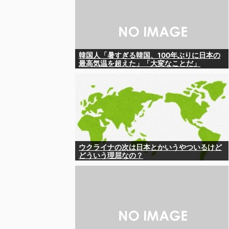
韓国人「暑すぎる韓国、100年ぶりに日本の
最高気温を超えた」「大変なことだ」
ウクライナの次は日本とかいうやついるけど
どういう理屈なの？