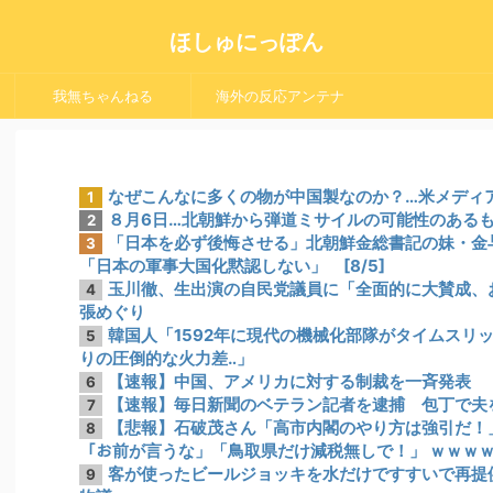
ほしゅにっぽん
我無ちゃんねる
海外の反応アンテナ
なぜこんなに多くの物が中国製なのか？…米メディ
1
８月6日…北朝鮮から弾道ミサイルの可能性のあるもの
2
「日本を必ず後悔させる」北朝鮮金総書記の妹・金
3
「日本の軍事大国化黙認しない」 [8/5]
玉川徹、生出演の自民党議員に「全面的に大賛成、
4
張めぐり
韓国人「1592年に現代の機械化部隊がタイムスリ
5
りの圧倒的な火力差‥」
【速報】中国、アメリカに対する制裁を一斉発表
6
【速報】毎日新聞のベテラン記者を逮捕 包丁で夫
7
【悲報】石破茂さん「高市内閣のやり方は強引だ！」支
8
「お前が言うな」「鳥取県だけ減税無しで！」 ｗｗｗ
客が使ったビールジョッキを水だけですすいで再提
9