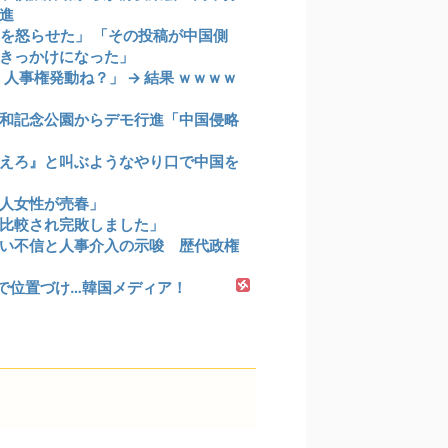
進
を怒らせた」 「その投稿が中国側
きっかけになった」
人事権発動ね？」 → 結果 ｗｗｗｗ
和記念公園からデモ行進「中国侵略
えろ』と叫ぶようなやり口で中国を
本人女性が売春」
比較され完敗しました」
い不信と人事介入の示唆 歴代政権
で位置づけ…韓国メディア！