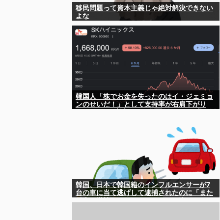
移民問題って資本主義じゃ絶対解決できない
よな
韓国人「株でお金を失ったのはイ・ジェミョ
ンのせいだ！」として支持率が右肩下がり
に……まあ、本当にその側面があるので救え
ないんですが
韓国、日本で韓国籍のインフルエンサーが7
台の車に当て逃げして逮捕されたのに「また
日本は嫌韓しようとしている」と決めつけて
責任転嫁