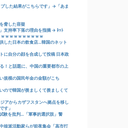
ップした結果がこちらです」→「あま
を脅した容疑
持率下落の理由を指摘 → ﾈｯﾄ
ｗｗｗｗｗｗｗｗｗｗｗ
供した日本の飲食店…韓国のネット
トに自分の顔を合成して投稿 日本政
いる！と話題に、中国の重要都市の上
い規模の国民年金の金額がこち
いので韓国が羨ましくて羨ましくて
ボジアからカザフスタンへ拠点を移し
です」
試験を批判…「軍事的選択肢」警
中核派活動家らが前夜集会「高市打