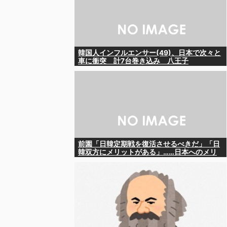
韓国人インフルエンサー(49)、日本で次々と
車に衝突 計7台巻き込み 八王子
前園「日韓定期戦を復活させるべきだ」「日
韓双方にメリットがある」……日本へのメリ
ットがなにもないんですが、それは