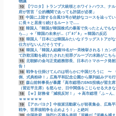
物議
【ワロタ】トランプ大統領とホワイトハウス、ナル
10
府が苦言「公的機関であっても許諾が必要」
中国に上陸する台風13号が絶妙なコースを辿って
11
に長々と居座り続けるルートで……
韓国人「韓国が韓国株式の暴落で失ったとんでもな
12
ら…」→「韓国の未来が…（ﾌﾞﾙﾌﾞﾙ」＝韓国の反応
韓国人「日本には韓国みたいなドラッグストアがな
13
仕方がないんだそうです」
韓国人「韓国人組織19名が一斉検挙される！カン
14
て詐欺活動を続けたされた犯罪グループの末路がこちら
北朝鮮の金与正党総務部長、日本のトマホーク発射
15
告！
戦争を仕掛けてんのは明らかに中国だろうに 〜 
16
倒、式典粉砕！」広島平和記念公園から隊列組みデモ行
森山前幹事長が暴露「高市総理のSNS投稿が習主席
17
（習近平主席）を怒らせ、日中関係をこじらせる大きな
【ｗ】財務省「減税反対！」 → 高市総理「ふ～ん、
18
ｗｗｗｗｗｗ
【アホパヨク】中核派活動家らが前夜集会、広島平
19
戦争、世界核戦争を止めよう！」と絶叫
中国政府、強烈な不満を表明「泥棒が『泥棒を捕ま
20