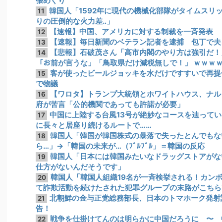
張めぐり
韓国人「1592年に現代の機械化部隊がタイムスリ
11
りの圧倒的な火力差‥」
【速報】中国、アメリカに対する制裁を一斉発表
12
【速報】毎日新聞のベテラン記者を逮捕 包丁で夫
13
【悲報】石破茂さん「高市内閣のやり方は強引だ！」支
14
「お前が言うな」「鳥取県だけ減税無しで！」 ｗｗｗ
客が使ったビールジョッキを水だけですすいで再提
15
で物議
【ワロタ】トランプ大統領とホワイトハウス、ナル
16
府が苦言「公的機関であっても許諾が必要」
中国に上陸する台風13号が絶妙なコースを辿って
17
に長々と居座り続けるルートで……
韓国人「韓国が韓国株式の暴落で失ったとんでもな
18
ら…」→「韓国の未来が…（ﾌﾞﾙﾌﾞﾙ」＝韓国の反応
韓国人「日本には韓国みたいなドラッグストアがな
19
仕方がないんだそうです」
韓国人「韓国人組織19名が一斉検挙される！カン
20
て詐欺活動を続けたされた犯罪グループの末路がこちら
北朝鮮の金与正党総務部長、日本のトマホーク発射
21
告！
戦争を仕掛けてんのは明らかに中国だろうに 〜 
22