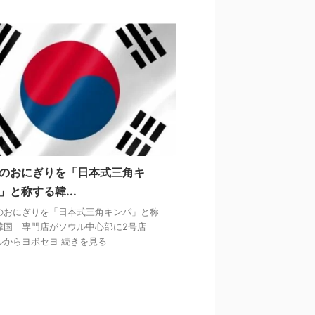
のおにぎりを「日本式三角キ
」と称する韓...
のおにぎりを「日本式三角キンパ」と称
韓国 専門店がソウル中心部に2号店
ルからヨボセヨ 続きを見る