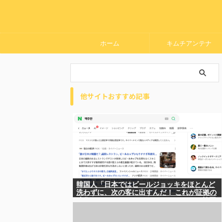
ホーム
キムチアンテナ
他サイトおすすめ記事
韓国人「日本ではビールジョッキをほとんど
洗わずに、次の客に出すんだ！ これが証拠の
映像だ!!」……あー、なるほどですねー。韓国
には「アレ」がないんだ？