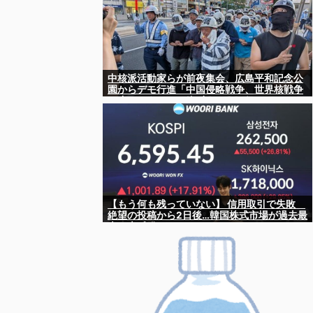
中核派活動家らが前夜集会、広島平和記念公
園からデモ行進「中国侵略戦争、世界核戦争
を止めよう！」と絶叫 [8/6] [ばーど★]
【もう何も残っていない】 信用取引で失敗
絶望の投稿から2日後…韓国株式市場が過去最
大の大反発