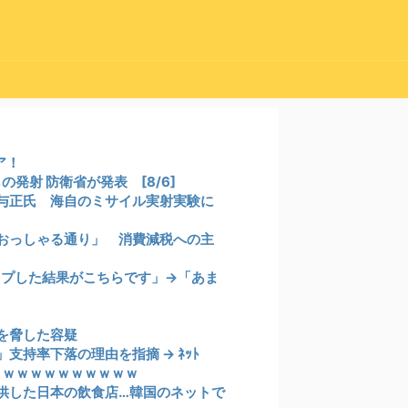
ア！
発射 防衛省が発表 [8/6]
与正氏 海自のミサイル実射実験に
おっしゃる通り」 消費減税への主
ップした結果がこちらです」→「あま
を脅した容疑
持率下落の理由を指摘 → ﾈｯﾄ
ｗｗｗｗｗｗｗｗｗｗｗ
供した日本の飲食店…韓国のネットで