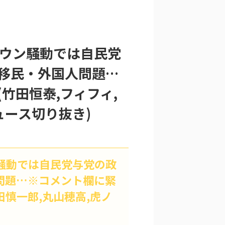
タウン騒動では自民党
移民・外国人問題…
竹田恒泰,フィフィ,
ュース切り抜き)
ン騒動では自民党与党の政
問題…※コメント欄に緊
田慎一郎,丸山穂高,虎ノ