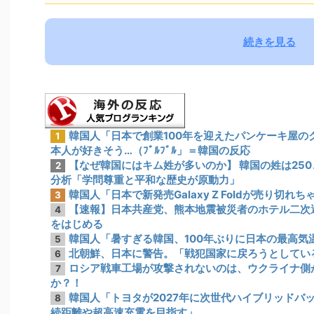
続きを見る
韓国人「日本で創業100年を迎えたパンケーキ屋の
1
本人が好きそう…（ﾌﾞﾙﾌﾞﾙ」＝韓国の反応
【なぜ韓国にはキム姓が多いのか】 韓国の姓は25
2
分析「学問尊重と平和な歴史が原動力」
韓国人「日本で新発売Galaxy Z Foldが売り切れ
3
【速報】日本共産党、熊本地震被災者のホテル二次
4
をはじめる
韓国人「暑すぎる韓国、100年ぶりに日本の最高気
5
北朝鮮、日本に警告。「戦犯国家に戻ろうとしてい
6
ロシア戦車工場が攻撃されないのは、ウクライナ側
7
か？！
韓国人「トヨタが2027年に次世代ハイブリッドバッ
8
続距離や超高速充電を目指す」