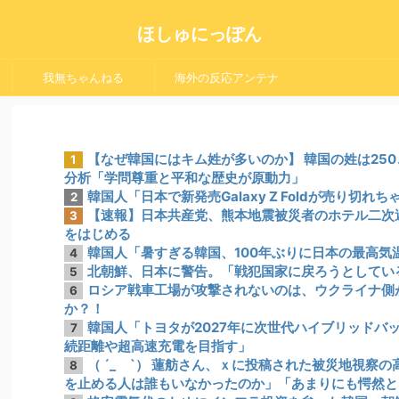
ほしゅにっぽん
我無ちゃんねる
海外の反応アンテナ
【なぜ韓国にはキム姓が多いのか】 韓国の姓は25
1
分析「学問尊重と平和な歴史が原動力」
韓国人「日本で新発売Galaxy Z Foldが売り切れ
2
【速報】日本共産党、熊本地震被災者のホテル二次
3
をはじめる
韓国人「暑すぎる韓国、100年ぶりに日本の最高気
4
北朝鮮、日本に警告。「戦犯国家に戻ろうとしてい
5
ロシア戦車工場が攻撃されないのは、ウクライナ側
6
か？！
韓国人「トヨタが2027年に次世代ハイブリッドバッ
7
続距離や超高速充電を目指す」
（ ´_ゝ`） 蓮舫さん、ｘに投稿された被災地視察
8
を止める人は誰もいなかったのか」「あまりにも愕然と