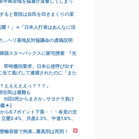
鮮半島全域を猛暑が直撃してしまっ
すると普段は自民を叩きまくりの某
活躍！」→「日本人打者はあんなに活
た…ヘリ基地反対協議会の虚偽説明
韓国スターバックスに家宅捜索 ｢光
 即時撤回要求、日本公使呼び出す
に当て逃げして逮捕されたのに「また
？えええええっ？？？」
部住民は避難も
ス 9回2死からまさか…サヨナラ負け
鑑★]
査から6.7ポイント下落・・・各党の支
立憲2.4%、共産2.3%、中道1.9%、
密輸容疑で拘束…最高刑は死刑！