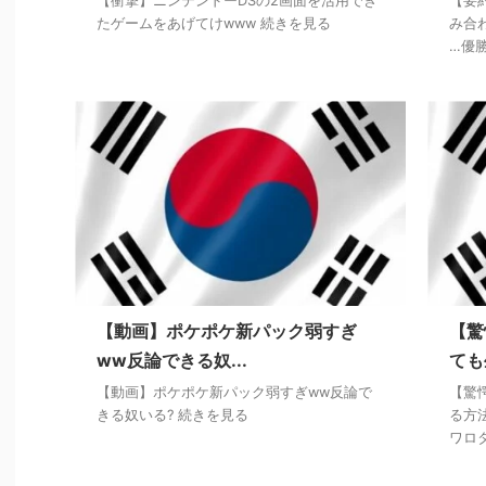
【衝撃】ニンテンドーDSの2画面を活用でき
【要
たゲームをあげてけwww 続きを見る
み合
…優
【動画】ポケポケ新パック弱すぎ
【驚
ww反論できる奴...
ても
【動画】ポケポケ新パック弱すぎww反論で
【驚
きる奴いる? 続きを見る
る方
ワロ