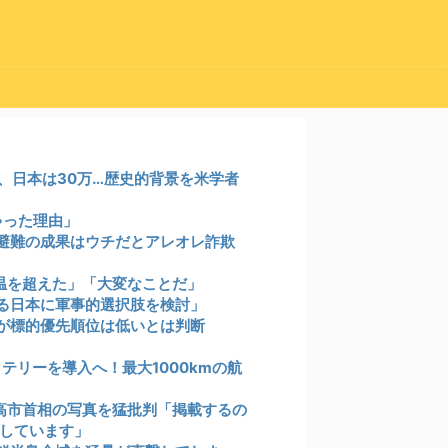
0、日本は30万…歴史的背景を米学者
ちゃった理由」
避難の成果はウチだとアレオレ詐欺
温を超えた」「大変なことだ」
る日本に軍事的選択肢を検討」
が標的優先順位は低いとは判断
テリーを導入へ！最大1000kmの航
の高市首相の写真を猛批判「掲載するの
しています」