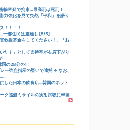
密輸容疑で拘束…最高刑は死刑！
衛力強化を見て突然「平和」を語り
ス！！！！
部住民は避難も [8/5]
害救援募金をしてください！」「お
いだ！」として支持率が右肩下がり
が
国の28分の1！
レー強盗指示の疑いで逮捕 → なお、
……
供した日本の飲食店…韓国のネット
ーク巡航ミサイルの実射試験に韓国