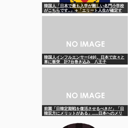
韓国人「日本で最も入学が難しい名門小学校
がこちらです‥」→「エリート人生が確定す
る超難関ルート‥」
韓国人インフルエンサー(49)、日本で次々と
車に衝突 計7台巻き込み 八王子
前園「日韓定期戦を復活させるべきだ」「日
韓双方にメリットがある」……日本へのメリ
ットがなにもないんですが、それは