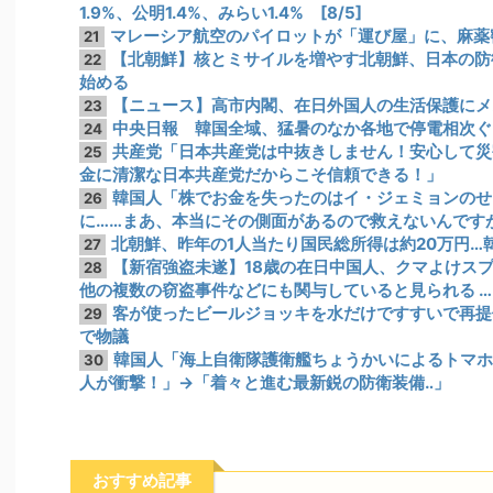
1.9%、公明1.4%、みらい1.4% [8/5]
マレーシア航空のパイロットが「運び屋」に、麻薬
21
【北朝鮮】核とミサイルを増やす北朝鮮、日本の防
22
始める
【ニュース】高市内閣、在日外国人の生活保護にメ
23
中央日報 韓国全域、猛暑のなか各地で停電相次ぐ…一
24
共産党「日本共産党は中抜きしません！安心して災
25
金に清潔な日本共産党だからこそ信頼できる！」
韓国人「株でお金を失ったのはイ・ジェミョンのせ
26
に……まあ、本当にその側面があるので救えないんです
北朝鮮、昨年の1人当たり国民総所得は約20万円…韓
27
【新宿強盗未遂】18歳の在日中国人、クマよけスプ
28
他の複数の窃盗事件などにも関与していると見られる …
客が使ったビールジョッキを水だけですすいで再提
29
で物議
韓国人「海上自衛隊護衛艦ちょうかいによるトマホ
30
人が衝撃！」→「着々と進む最新鋭の防衛装備‥」
おすすめ記事