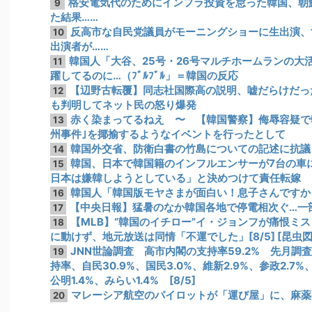
格安電気代のためにインフラ投資を怠った韓国、朝
9
た結果……
反高市な自民党議員がモーニングショーに生出演、
10
出演者が……
韓国人「大谷、25号・26号マルチホームランの大
11
躍してるのに…（ﾌﾞﾙﾌﾞﾙ」＝韓国の反応
【辺野古転覆】同志社国際高の説明、嘘だらけだっ
12
も判明してネット民の怒り爆発
赤く染まってるねえ 〜 【韓国警察】侮辱容疑で
13
州事件｣を揶揄するようなイベントを行ったとして
韓国外交省、防衛白書の竹島についての記述に抗議
14
韓国、日本で韓国籍のインフルエンサーが7台の車
15
日本は嫌韓しようとしている」と決めつけて責任転嫁
韓国人「韓国版モヤさまが面白い！息子さんですか
16
【中央日報】猛暑のなか韓国各地で停電相次ぐ…一
17
【MLB】“韓国のイチロー”イ・ジョンフが痛恨ミ
18
に動けず、地元放送は同情「不運でした」[8/5] [昆虫図
JNN世論調査 高市内閣の支持率59.2% 先月調
19
持率、自民30.9%、国民3.0%、維新2.9%、参政2.7%、
公明1.4%、みらい1.4% [8/5]
マレーシア航空のパイロットが「運び屋」に、麻薬
20