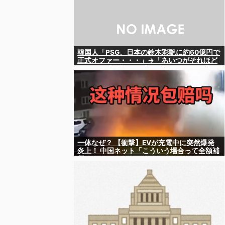
韓国人「PSG、日本の鈴木彩艶に約60億円で
正式オファー・・・」→「あいつがそれほど
なのか（ﾌﾞﾙﾌﾞﾙ）」「レギュラーとして出れ
るとは思わないけど、それでもやっぱり羨ま
しいね」
一体なぜ？ 【衝撃】EVが充電中に突然爆発
炎上！ 中国ネット「こういう場合って全額補
償されるの？」