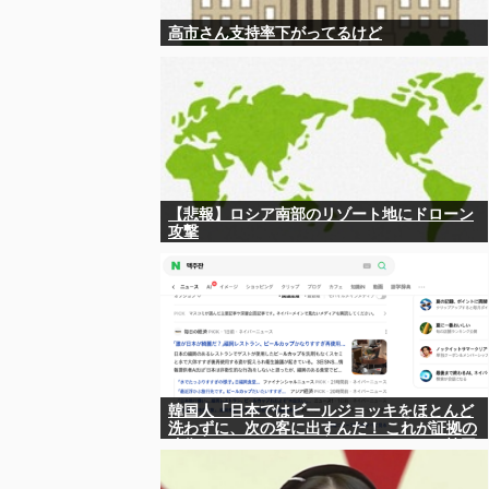
高市さん支持率下がってるけど
【悲報】ロシア南部のリゾート地にドローン
攻撃
韓国人「日本ではビールジョッキをほとんど
洗わずに、次の客に出すんだ！ これが証拠の
映像だ!!」……あー、なるほどですねー。韓国
には「アレ」がないんだ？