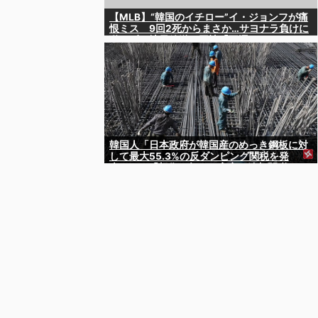
【MLB】“韓国のイチロー”イ・ジョンフが痛
恨ミス 9回2死からまさか…サヨナラ負けに
動けず、地元放送は同情「不運でした」
韓国人「日本政府が韓国産のめっき鋼板に対
して最大55.3%の反ダンピング関税を発
表！」→「想像を超える高率の追加関税‥」