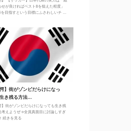
約】 【サッカー】日本代表の実力は「組
わせが良ければベスト8を狙えた程度」
勝を目指すという目標にふさわしいチ ...
愕】街がゾンビだらけになっ
生き残る方法...
愕】街がゾンビだらけになっても生き残
法考えようぜ→全員真面目に討論しすぎ
タ 続きを見る