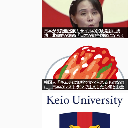
日本が長距離巡航ミサイルの試験発射に成
功！北朝鮮が激怒「日本が戦争国家になろう
としている」「絶対に傍観しない、必ず後悔
させる」
韓国人「キムチは無料で食べられるものなの
に、日本のレストランで注文したら何とお金
を取ろうとしてきたんです」