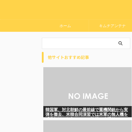
ホーム
キムチアンテナ
他サイトおすすめ記事
韓国軍、対北朝鮮の最前線で重機関銃から実
弾を撤去、米韓合同演習では米軍の無人機を
「北朝鮮の侵入だ！」と迎撃一歩手前ま
で……ゆるんでるなぁ