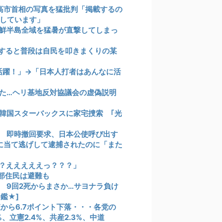
の高市首相の写真を猛批判「掲載するの
しています」
鮮半島全域を猛暑が直撃してしまっ
すると普段は自民を叩きまくりの某
活躍！」→「日本人打者はあんなに活
た…ヘリ基地反対協議会の虚偽説明
韓国スターバックスに家宅捜索 ｢光
 即時撤回要求、日本公使呼び出す
に当て逃げして逮捕されたのに「また
？えええええっ？？？」
部住民は避難も
ス 9回2死からまさか…サヨナラ負け
鑑★]
査から6.7ポイント下落・・・各党の
%、立憲2.4%、共産2.3%、中道