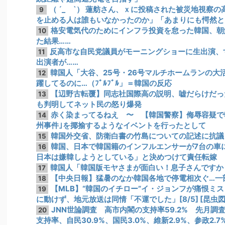
（ ´_ゝ`） 蓮舫さん、ｘに投稿された被災地視察
9
を止める人は誰もいなかったのか」「あまりにも愕然と
格安電気代のためにインフラ投資を怠った韓国、朝
10
た結果……
反高市な自民党議員がモーニングショーに生出演、
11
出演者が……
韓国人「大谷、25号・26号マルチホームランの大
12
躍してるのに…（ﾌﾞﾙﾌﾞﾙ」＝韓国の反応
【辺野古転覆】同志社国際高の説明、嘘だらけだっ
13
も判明してネット民の怒り爆発
赤く染まってるねえ 〜 【韓国警察】侮辱容疑で
14
州事件｣を揶揄するようなイベントを行ったとして
韓国外交省、防衛白書の竹島についての記述に抗議
15
韓国、日本で韓国籍のインフルエンサーが7台の車
16
日本は嫌韓しようとしている」と決めつけて責任転嫁
韓国人「韓国版モヤさまが面白い！息子さんですか
17
【中央日報】猛暑のなか韓国各地で停電相次ぐ…一
18
【MLB】“韓国のイチロー”イ・ジョンフが痛恨ミ
19
に動けず、地元放送は同情「不運でした」[8/5] [昆虫図
JNN世論調査 高市内閣の支持率59.2% 先月調
20
支持率、自民30.9%、国民3.0%、維新2.9%、参政2.7