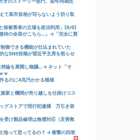
カオのストーリー部門、前年同期比
えて高市首相が写らないよう切り取
核被害者の立場を政治利用」[8/6]
接待の全容がこちら…」→「完全に買
全制御できる機能が仕込まれていた
的なSNS投稿が習近平主席を怒らせ
持論を展開し物議… → ネット「そ
ｗｗ
作るのに4兆円かかる模様
投資家と機関が売り越しを仕掛けコス
ッグストアで現行犯逮捕 万引き容
を受け製品修理は無償対応（災害救
地って思ってるの？ → 衝撃の回答