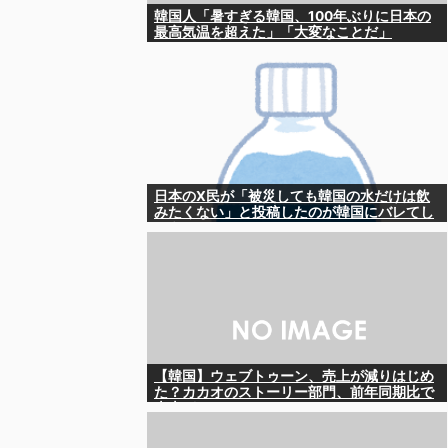
韓国人「暑すぎる韓国、100年ぶりに日本の
最高気温を超えた」「大変なことだ」
日本のX民が「被災しても韓国の水だけは飲
みたくない」と投稿したのが韓国にバレてし
まうw
【韓国】ウェブトゥーン、売上が減りはじめ
た？カカオのストーリー部門、前年同期比で
売上がマイナス16％