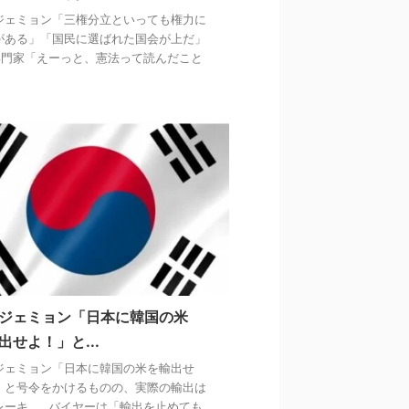
ジェミョン「三権分立といっても権力に
がある」「国民に選ばれた国会が上だ」
専門家「えーっと、憲法って読んだこと
ジェミョン「日本に韓国の米
出せよ！」と...
ジェミョン「日本に韓国の米を輸出せ
」と号令をかけるものの、実際の輸出は
レーキ……バイヤーは「輸出を止めても