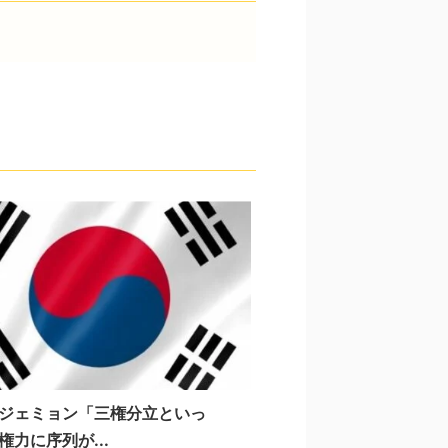
ジェミョン「三権分立といっ
権力に序列が...