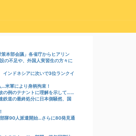
震対策本部会議」各省庁からヒアリン
設の不足や、外国人実習生の方々に
、インドネシアに次いで3位ランクイ
入…米軍により身柄拘束！
故の例のテナントに理解を示して……
速鉄道の最終処分に日本側騒然、国
！
部隊90人派遣開始…さらに80発見通