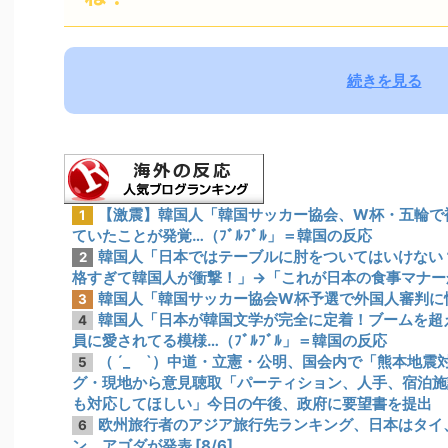
続きを見る
【激震】韓国人「韓国サッカー協会、W杯・五輪で
1
ていたことが発覚…（ﾌﾞﾙﾌﾞﾙ」＝韓国の反応
韓国人「日本ではテーブルに肘をついてはいけない
2
格すぎて韓国人が衝撃！」→「これが日本の食事マナー
韓国人「韓国サッカー協会W杯予選で外国人審判に
3
韓国人「日本が韓国文学が完全に定着！ブームを超
4
員に愛されてる模様…（ﾌﾞﾙﾌﾞﾙ」＝韓国の反応
（ ´_ゝ`）中道・立憲・公明、国会内で「熊本地
5
グ・現地から意見聴取「パーティション、人手、宿泊施
も対応してほしい」今日の午後、政府に要望書を提出
欧州旅行者のアジア旅行先ランキング、日本はタイ
6
ン アゴダが発表 [8/6]