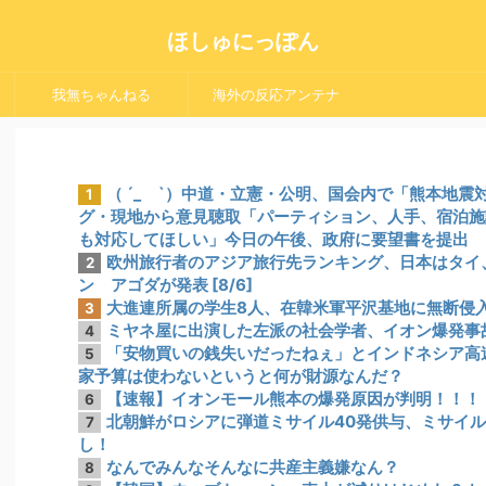
ほしゅにっぽん
我無ちゃんねる
海外の反応アンテナ
（ ´_ゝ`）中道・立憲・公明、国会内で「熊本地
1
グ・現地から意見聴取「パーティション、人手、宿泊施
も対応してほしい」今日の午後、政府に要望書を提出
欧州旅行者のアジア旅行先ランキング、日本はタイ
2
ン アゴダが発表 [8/6]
大進連所属の学生8人、在韓米軍平沢基地に無断侵
3
ミヤネ屋に出演した左派の社会学者、イオン爆発事
4
「安物買いの銭失いだったねぇ」とインドネシア高
5
家予算は使わないというと何が財源なんだ？
【速報】イオンモール熊本の爆発原因が判明！！！
6
北朝鮮がロシアに弾道ミサイル40発供与、ミサイル
7
し！
なんでみんなそんなに共産主義嫌なん？
8