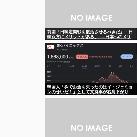
前園「日韓定期戦を復活させるべきだ」「日
韓双方にメリットがある」……日本へのメリ
ットがなにもないんですが、それは
韓国人「株でお金を失ったのはイ・ジェミョ
ンのせいだ！」として支持率が右肩下がり
に……まあ、本当にその側面があるので救え
ないんですが