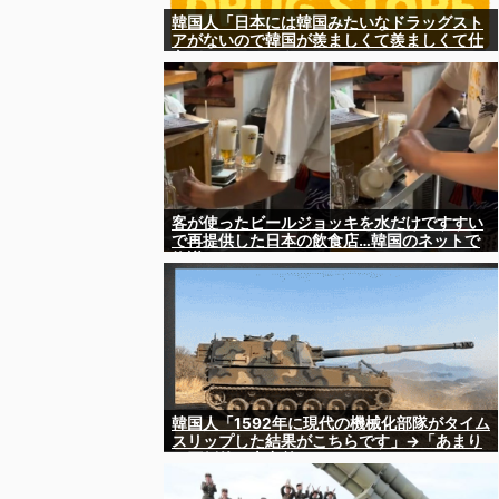
韓国人「日本には韓国みたいなドラッグスト
アがないので韓国が羨ましくて羨ましくて仕
方がないんだそうです」
客が使ったビールジョッキを水だけですすい
で再提供した日本の飲食店…韓国のネットで
物議
韓国人「1592年に現代の機械化部隊がタイム
スリップした結果がこちらです」→「あまり
の圧倒的な火力差‥」