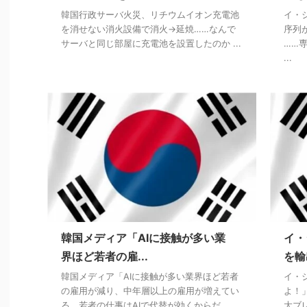
韓国行政サーバ火災、リチウムイオン充電池
イ・
を消せない消火設備で消火→延焼……なんで
序列
サーバと同じ部屋に充電池を設置したのか ...
……
...
韓国メディア「AIに接触が多い業
イ・
界ほど若者の雇...
を輸
韓国メディア「AIに接触が多い業界ほど若者
イ・
の雇用が減り、中年層以上の雇用が増えてい
よ！
る。若者の仕事はAIで代替が効くからだ ...
大ブ