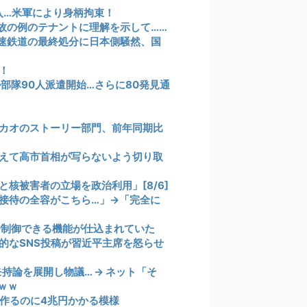
入…米軍により身柄拘束！
故の例のテナントに理解を示して……
速鉄道の最終処分に日本側騒然、国
！
部隊90人派遣開始…さらに80発見通
カオのストーリー部門、前年同期比
えて高市首相が写らないよう切り取
核被害者の立場を政治利用」[8/6]
接待の全容がこちら…」→「完全に
全制御できる機能が仕込まれていた
的なSNS投稿が習近平主席を怒らせ
持論を展開し物議… → ネット「そ
ｗｗ
作るのに4兆円かかる模様