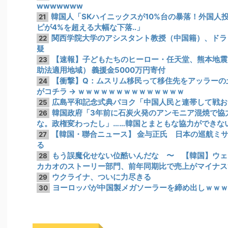
wwwwwww
韓国人「SKハイニックスが10%台の暴落！外国人
21
ピが4%を超える大幅な下落‥」
関西学院大学のアシスタント教授（中国籍）、ドラ
22
疑
【速報】子どもたちのヒーロー・任天堂、熊本地震
23
助法適用地域） 義援金5000万円寄付
【衝撃】Q：ムスリム移民って移住先をアッラーの土
24
がコチラ → ｗｗｗｗｗｗｗｗｗｗｗｗｗｗ
広島平和記念式典パヨク「中国人民と連帯して戦お
25
韓国政府「3年前に石炭火発のアンモニア混焼で協
26
な。政権変わったし」……韓国とまともな協力ができな
【韓国・聯合ニュース】 金与正氏 日本の巡航ミ
27
る
もう誤魔化せない位酷いんだな 〜 【韓国】ウェ
28
カカオのストーリー部門、前年同期比で売上がマイナス
ウクライナ、ついに力尽きる
29
ヨーロッパが中国製メガソーラーを締め出しｗｗｗ
30