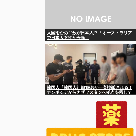
入国拒否の半数が日本人!? 「オーストラリア
で日本人女性が売春」
韓国人「韓国人組織19名が一斉検挙される！
カンボジアからカザフスタンへ拠点を移して
詐欺活動を続けたされた犯罪グループの末路
がこちらです」