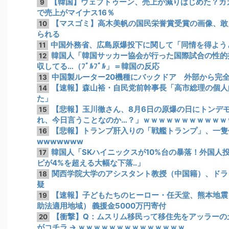
【韓国】ウェブトゥーン、売上が減りはじめた？カ
9
で売上がマイナス16％
【マスゴミ】高木美帆の国民栄誉賞受賞の画像、敢
10
られる
中国外務省、広島原爆投下に関して「同情を得ようと
11
韓国人「韓国サッカー協会が行った国際試合の性的
12
収してる…（ﾌﾞﾙﾌﾞﾙ」＝韓国の反応
中国製ルーター20機種にバックドア 外部から完
13
【速報】森山裕・自民党前幹事長「高市総理の個人
14
た」
【悲報】玉川徹さん、8月6日の原爆の日にトンデモ
15
れ、今日言うことなのか…？」ｗｗｗｗｗｗｗｗｗｗｗ
【悲報】トランプ肝入りの「戦艦トランプ」、一隻
16
wwwwwww
韓国人「SKハイニックスが10%台の暴落！外国人
17
ピが4%を超える大幅な下落‥」
関西学院大学のアシスタント教授（中国籍）、ドラ
18
疑
【速報】子どもたちのヒーロー・任天堂、熊本地震
19
助法適用地域） 義援金5000万円寄付
【衝撃】Q：ムスリム移民って移住先をアッラーの土
20
がコチラ → ｗｗｗｗｗｗｗｗｗｗｗｗｗｗ