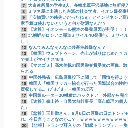
大進連所属の学生8人、在韓米軍平沢基地に無断侵
7
ミヤネ屋に出演した左派の社会学者、イオン爆発事
8
「安物買いの銭失いだったねぇ」とインドネシア高
9
家予算は使わないというと何が財源なんだ？
【速報】イオンモール熊本の爆発原因が判明！！！
10
北朝鮮がロシアに弾道ミサイル40発供与、ミサイル
11
し！
なんでみんなそんなに共産主義嫌なん？
12
【韓国】ウェブトゥーン、売上が減りはじめた？カ
13
で売上がマイナス16％
【マスゴミ】高木美帆の国民栄誉賞受賞の画像、敢
14
られる
中国外務省、広島原爆投下に関して「同情を得ようと
15
韓国人「韓国サッカー協会が行った国際試合の性的
16
買収してる…（ﾌﾞﾙﾌﾞﾙ」＝韓国の反応
中国製ルーター20機種にバックドア 外部から完
17
【速報】森山裕・自民党前幹事長「高市総理の個人
18
た」
【悲報】玉川徹さん、8月6日の原爆の日にトンデモ
19
れ、今日言うことなのか…？」ｗｗｗｗｗｗｗｗｗｗｗ
【悲報】トランプ肝入りの「戦艦トランプ」、一隻
20