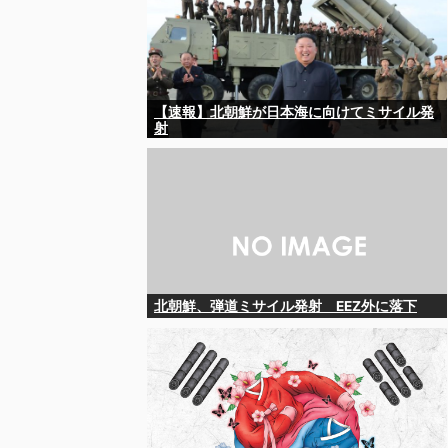
【速報】北朝鮮が日本海に向けてミサイル発
射
北朝鮮、弾道ミサイル発射 EEZ外に落下