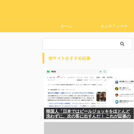
ホーム
キムチアンテナ
他サイトおすすめ記事
韓国人「日本ではビールジョッキをほとんど
洗わずに、次の客に出すんだ！ これが証拠の
映像だ!!」……あー、なるほどですねー。韓国
には「アレ」がないんだ？