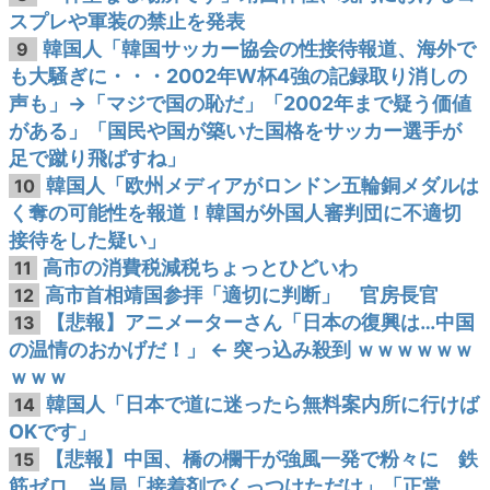
スプレや軍装の禁止を発表
韓国人「韓国サッカー協会の性接待報道、海外で
9
も大騒ぎに・・・2002年W杯4強の記録取り消しの
声も」→「マジで国の恥だ」「2002年まで疑う価値
がある」「国民や国が築いた国格をサッカー選手が
足で蹴り飛ばすね」
韓国人「欧州メディアがロンドン五輪銅メダルは
10
く奪の可能性を報道！韓国が外国人審判団に不適切
接待をした疑い」
高市の消費税減税ちょっとひどいわ
11
高市首相靖国参拝「適切に判断」 官房長官
12
【悲報】アニメーターさん「日本の復興は…中国
13
の温情のおかげだ！」 ← 突っ込み殺到 ｗｗｗｗｗｗ
ｗｗｗ
韓国人「日本で道に迷ったら無料案内所に行けば
14
OKです」
【悲報】中国、橋の欄干が強風一発で粉々に 鉄
15
筋ゼロ 当局「接着剤でくっつけただけ」「正常