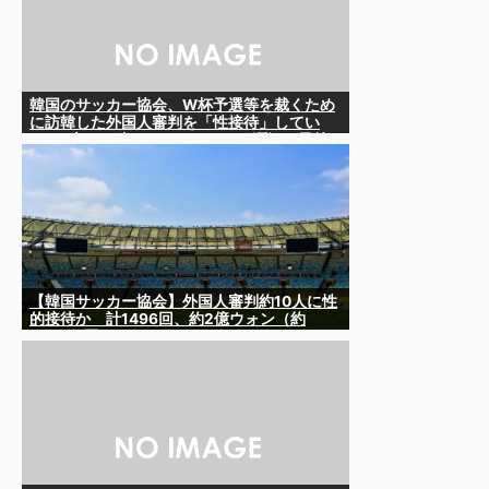
韓国のサッカー協会、W杯予選等を裁くため
に訪韓した外国人審判を「性接待」してい
た……大して強くもないチームが潤沢な予算
を持ってりゃそうなるわな
【韓国サッカー協会】外国人審判約10人に性
的接待か 計1496回、約2億ウォン（約
2200万円）