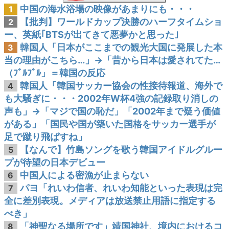
中国の海水浴場の映像があまりにも・・・
1
【批判】ワールドカップ決勝のハーフタイムショ
2
ー、英紙｢BTSが出てきて悪夢かと思った｣
韓国人「日本がここまでの観光大国に発展した本
3
当の理由がこちら…」→「昔から日本は愛されてた…
（ﾌﾞﾙﾌﾞﾙ」＝韓国の反応
韓国人「韓国サッカー協会の性接待報道、海外で
4
も大騒ぎに・・・2002年W杯4強の記録取り消しの
声も」→「マジで国の恥だ」「2002年まで疑う価値
がある」「国民や国が築いた国格をサッカー選手が
足で蹴り飛ばすね」
【なんで】竹島ソングを歌う韓国アイドルグルー
5
プが待望の日本デビュー
中国人による密漁が止まらない
6
パヨ「れいわ信者、れいわ知能といった表現は完
7
全に差別表現。メディアは放送禁止用語に指定する
べき」
「神聖なる場所です」靖国神社、境内におけるコ
8