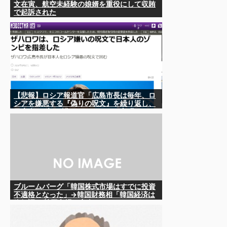
文在寅、航空未経験の娘婿を重役にして収賄
で起訴された
【悲報】ロシア報道官「広島市長は毎年、ロ
シアを嫌悪する『偽りの呪文』を繰り返し、
日本人をゾンビ化させている」と主張
ブルームバーグ「韓国株式市場はすでに投資
不適格となった」→韓国財務相「韓国経済は
絶好調！ 韓国市場は安泰!!」……まあ、うん。
国外からどう認識されているのかって問題だ
から……さ