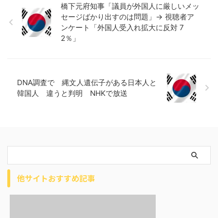
橋下元府知事「議員が外国人に厳しいメッ
セージばかり出すのは問題」→ 視聴者ア
ンケート「外国人受入れ拡大に反対 7
2％」
DNA調査で 縄文人遺伝子がある日本人と
韓国人 違うと判明 NHKで放送
他サイトおすすめ記事