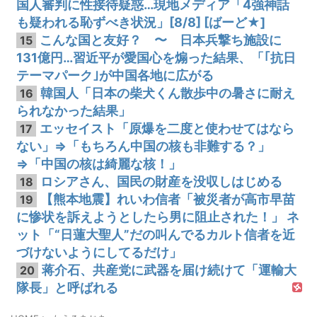
国人審判に性接待疑惑…現地メディア「4強神話
も疑われる恥ずべき状況」[8/8] [ばーど★]
こんな国と友好？ 〜 日本兵撃ち施設に
15
131億円…習近平が愛国心を煽った結果、「｢抗日
テーマパーク｣が中国各地に広がる
韓国人「日本の柴犬くん散歩中の暑さに耐え
16
られなかった結果」
エッセイスト「原爆を二度と使わせてはなら
17
ない」⇒「もちろん中国の核も非難する？」
⇒「中国の核は綺麗な核！」
ロシアさん、国民の財産を没収しはじめる
18
【熊本地震】れいわ信者「被災者が高市早苗
19
に惨状を訴えようとしたら男に阻止された！」 ネ
ット「“日蓮大聖人”だの叫んでるカルト信者を近
づけないようにしてるだけ」
蒋介石、共産党に武器を届け続けて「運輸大
20
隊長」と呼ばれる