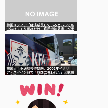
韓国メディア「経済成長しているといっても
中味はメモリ価格だけ。雇用増加見通しが半
減してしまった」……韓国の内需不況は根強
い状況っすね
韓国人「不適切接待疑惑、2002年イタリ
ア・スペイン戦で『韓国に奪われた』と欧州
の大手メディアが一斉に報道！」