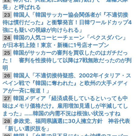
長」と呼ばれる
韓国人「韓国サッカー協会関係者が『不適切接
23
待は慣行だった』と衝撃発言！日韓ワールドカップ4
強にも疑いの視線が向けられる」
韓国の人気コーヒーチェーン「ペクスダバン」
24
が日本初上陸！東京・新橋に1号店オープン
韓国がサッカーの審判を買収したのはガチだっ
25
た！ 審判を性接待して以降は7戦無敗だったのが判
明
韓国人「不適切接待疑惑、2002年イタリア・ス
26
ペイン戦で『韓国に奪われた』と欧州の大手メディ
アが一斉に報道！」
韓国メディア「経済成長しているといっても中
27
味はメモリ価格だけ。雇用増加見通しが半減してし
まった」……韓国の内需不況は根強い状況っすね
参政党、福岡県議選に30人擁立方針 神谷代表
28
「新しい選択肢を」