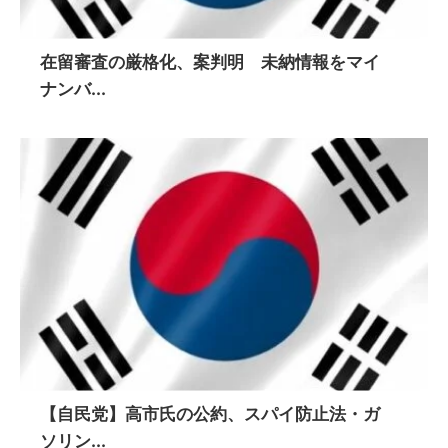
在留審査の厳格化、案判明 未納情報をマイ
ナンバ...
【自民党】高市氏の公約、スパイ防止法・ガ
ソリン...