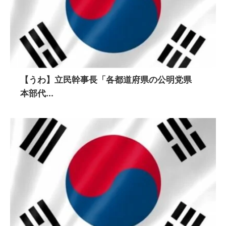
【うわ】立民幹事長「各都道府県の公明党県
本部代...