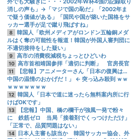
外でも大騒ぎに・・・2002年W杯4強の記録取り
消しの声も」→「マジで国の恥だ」「2002年ま
で疑う価値がある」「国民や国が築いた国格をサ
ッカー選手が足で蹴り飛ばすね」
韓国人「欧州メディアがロンドン五輪銅メダ
8
ルはく奪の可能性を報道！韓国が外国人審判団に
不適切接待をした疑い」
高市の消費税減税ちょっとひどいわ
9
高市首相靖国参拝「適切に判断」 官房長官
10
【悲報】アニメーターさん「日本の復興は…
11
中国の温情のおかげだ！」 ← 突っ込み殺到 ｗｗ
ｗｗｗｗｗｗｗ
韓国人「日本で道に迷ったら無料案内所に行
12
けばOKです」
【悲報】中国、橋の欄干が強風一発で粉々
13
に 鉄筋ゼロ 当局「接着剤でくっつけただけ」
「正常で、品質問題はない」
日本人主審も該当か 韓国サッカー協会、外
14