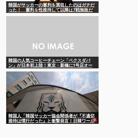
韓国がサッカーの審判を買収したのはガチだ
った！ 審判を性接待して以降は7戦無敗だ
ったのが判明
韓国の人気コーヒーチェーン「ペクスダバ
ン」が日本初上陸！東京・新橋に1号店オー
プン
韓国人「韓国サッカー協会関係者が『不適切
接待は慣行だった』と衝撃発言！日韓ワール
ドカップ4強にも疑いの視線が向けられる」