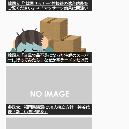
韓国人「“韓国サッカー”性接待の試合結果を
ご覧ください」→「マッサージ効果は間違い
ないねｗ」「これが本当のベッドサッカー
だ」
韓国人「台風で品不足になった沖縄のスーパ
ーに行ってみたら、なぜか辛ラーメンだけ売
れ残っていたんです…」
参政党、福岡県議選に30人擁立方針 神谷代
表「新しい選択肢を」