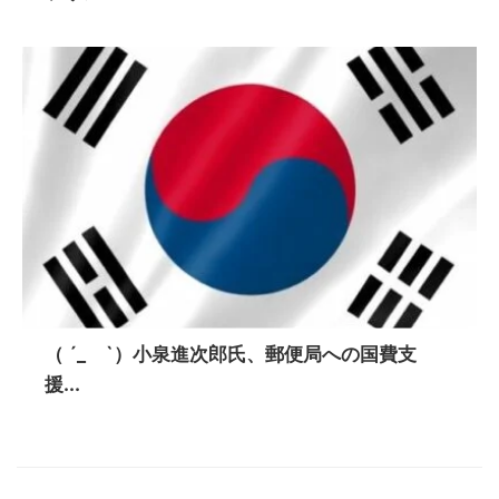
（ ´_ゝ`）小泉進次郎氏、郵便局への国費支
援...