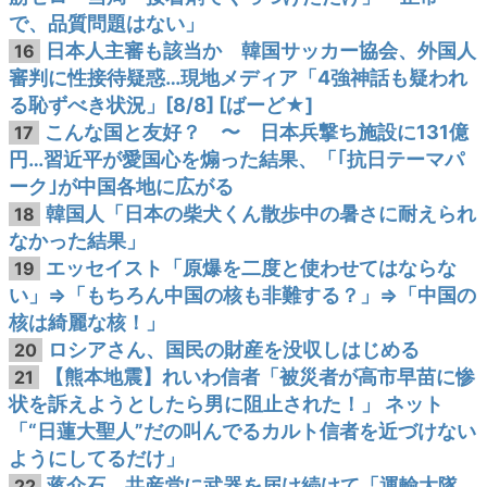
で、品質問題はない」
日本人主審も該当か 韓国サッカー協会、外国人
16
審判に性接待疑惑…現地メディア「4強神話も疑われ
る恥ずべき状況」[8/8] [ばーど★]
こんな国と友好？ 〜 日本兵撃ち施設に131億
17
円…習近平が愛国心を煽った結果、「｢抗日テーマパ
ーク｣が中国各地に広がる
韓国人「日本の柴犬くん散歩中の暑さに耐えられ
18
なかった結果」
エッセイスト「原爆を二度と使わせてはならな
19
い」⇒「もちろん中国の核も非難する？」⇒「中国の
核は綺麗な核！」
ロシアさん、国民の財産を没収しはじめる
20
【熊本地震】れいわ信者「被災者が高市早苗に惨
21
状を訴えようとしたら男に阻止された！」 ネット
「“日蓮大聖人”だの叫んでるカルト信者を近づけない
ようにしてるだけ」
蒋介石、共産党に武器を届け続けて「運輸大隊
22