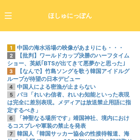
ほしゅにっぽん
中国の海水浴場の映像があまりにも・・・
1
【批判】ワールドカップ決勝のハーフタイム
2
ショー、英紙｢BTSが出てきて悪夢かと思った｣
【なんで】竹島ソングを歌う韓国アイドルグ
3
ループが待望の日本デビュー
中国人による密漁が止まらない
4
パヨ「れいわ信者、れいわ知能といった表現
5
は完全に差別表現。メディアは放送禁止用語に指
定するべき」
「神聖なる場所です」靖国神社、境内におけ
6
るコスプレや軍装の禁止を発表
韓国人「韓国サッカー協会の性接待報道、海
7