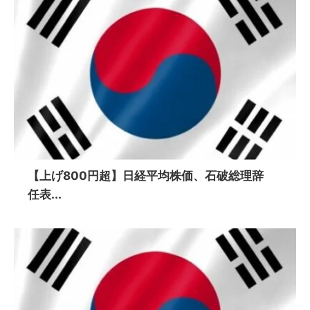
【上げ800円超】日経平均株価、石破総理辞
任表...