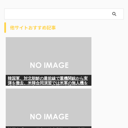
他サイトおすすめ記事
韓国軍、対北朝鮮の最前線で重機関銃から実
弾を撤去、米韓合同演習では米軍の無人機を
「北朝鮮の侵入だ！」と迎撃一歩手前ま
で……ゆるんでるなぁ