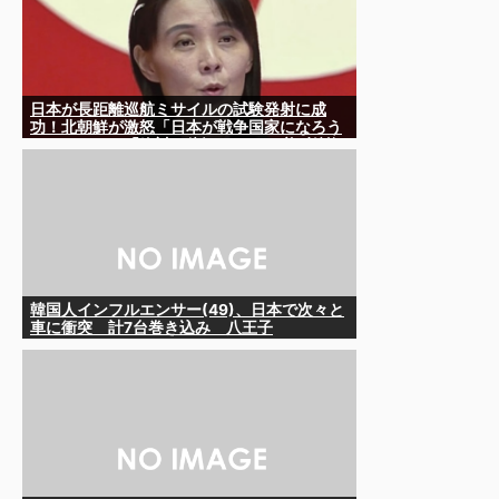
日本が長距離巡航ミサイルの試験発射に成
功！北朝鮮が激怒「日本が戦争国家になろう
としている」「絶対に傍観しない、必ず後悔
させる」
韓国人インフルエンサー(49)、日本で次々と
車に衝突 計7台巻き込み 八王子