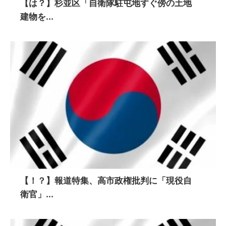
【は？】杉並区「自衛隊駐屯地すぐ傍の土地
建物を...
【！？】報道特集、高市政権批判に「現役自
衛官」...