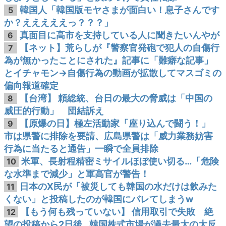
韓国人「韓国版モヤさまが面白い！息子さんです
5
か？えええええっ？？？」
真面目に高市を支持している人に聞きたいんやが
6
【ネット】荒らしが『警察官発砲で犯人の自傷行
7
為が無かったことにされた』記事に「難癖な記事」
とイチャモン→自傷行為の動画が拡散してマスゴミの
偏向報道確定
【台湾】 頼総統、台日の最大の脅威は「中国の
8
威圧的行動」 団結訴え
【原爆の日】極左活動家「座り込んで闘う！」
9
市は県警に排除を要請、広島県警は「威力業務妨害
行為に当たると通告」一瞬で全員排除
米軍、長射程精密ミサイルほぼ使い切る…「危険
10
な水準まで減少」と軍高官が警告！
日本のX民が「被災しても韓国の水だけは飲みた
11
くない」と投稿したのが韓国にバレてしまうw
【もう何も残っていない】 信用取引で失敗 絶
12
望の投稿から2日後…韓国株式市場が過去最大の大反