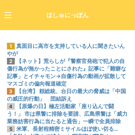
ほしゅにっぽん
真面目に高市を支持している人に聞きたいん
1
やが
【ネット】荒らしが『警察官発砲で犯人の自
2
傷行為が無かったことにされた』記事に「難癖な
記事」とイチャモン→自傷行為の動画が拡散して
マスゴミの偏向報道確定
【台湾】 頼総統、台日の最大の脅威は「中国
3
の威圧的行動」 団結訴え
【原爆の日】極左活動家「座り込んで闘
4
う！」 市は県警に排除を要請、広島県警は「威力
業務妨害行為に当たると通告」一瞬で全員排除
米軍、長射程精密ミサイルほぼ使い切る…
5