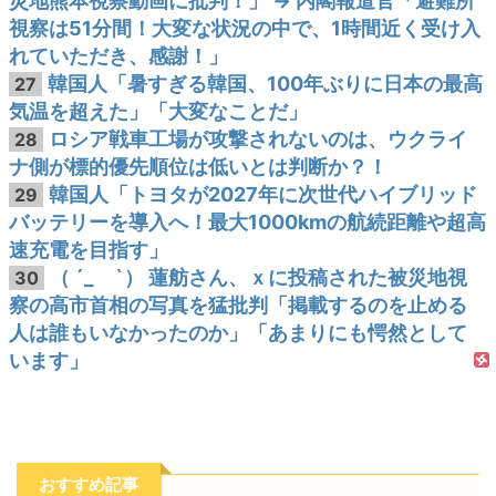
災地熊本視察動画に批判！」 → 内閣報道官「避難所
視察は51分間！大変な状況の中で、1時間近く受け入
れていただき、感謝！」
韓国人「暑すぎる韓国、100年ぶりに日本の最高
27
気温を超えた」「大変なことだ」
ロシア戦車工場が攻撃されないのは、ウクライ
28
ナ側が標的優先順位は低いとは判断か？！
韓国人「トヨタが2027年に次世代ハイブリッド
29
バッテリーを導入へ！最大1000kmの航続距離や超高
速充電を目指す」
（ ´_ゝ`） 蓮舫さん、ｘに投稿された被災地視
30
察の高市首相の写真を猛批判「掲載するのを止める
人は誰もいなかったのか」「あまりにも愕然として
います」
おすすめ記事