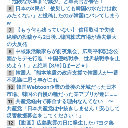
「危険な水準まで減少」と軍高官が警告！
日本のX民が「被災しても韓国の水だけは飲
6
みたくない」と投稿したのが韓国にバレてしまう
w
【もう何も残っていない】 信用取引で失敗
7
絶望の投稿から2日後…韓国株式市場が過去最大
の大反発
中核派活動家らが前夜集会、広島平和記念公
8
園からデモ行進「中国侵略戦争、世界核戦争を止
めよう！」と絶叫 [8/6] [ばーど★]
韓国人「熊本地震の政府支援で韓国人が一番
9
不思議に思う事がこれ」
韓国Webtoon企業の最後の牙城だった日本
10
市場、韓国の自慢の種だった某アプリが遂に……
共産党経由で募金する理由なんてない 〜
11
共産党「日本共産党は中抜きしません！安心して
災害救援募金をしてください！」
【動画】広島慰霊の日に発生したパヨク集
12