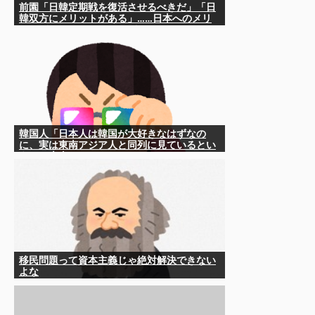
前園「日韓定期戦を復活させるべきだ」「日
韓双方にメリットがある」……日本へのメリ
ットがなにもないんですが、それは
韓国人「日本人は韓国が大好きなはずなの
に、実は東南アジア人と同列に見ているとい
うのは本当なのですか？」
移民問題って資本主義じゃ絶対解決できない
よな