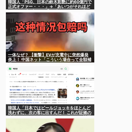
韓国人「PSG、日本の鈴木彩艶に約60億円で
正式オファー・・・」→「あいつがそれほど
なのか（ﾌﾞﾙﾌﾞﾙ）」「レギュラーとして出れ
るとは思わないけど、それでもやっぱり羨ま
しいね」
一体なぜ？ 【衝撃】EVが充電中に突然爆発
炎上！ 中国ネット「こういう場合って全額補
償されるの？」
韓国人「日本ではビールジョッキをほとんど
洗わずに、次の客に出すんだ！ これが証拠の
映像だ!!」……あー、なるほどですねー。韓国
には「アレ」がないんだ？