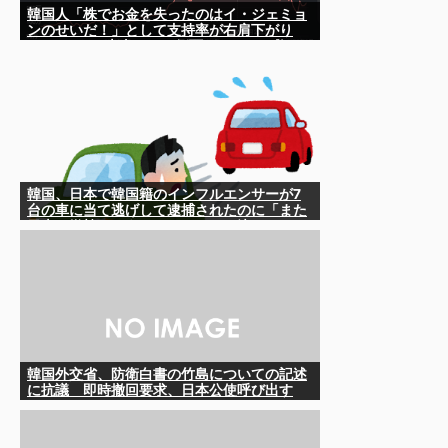
韓国人「株でお金を失ったのはイ・ジェミョ
ンのせいだ！」として支持率が右肩下がり
に……まあ、本当にその側面があるので救え
ないんですが
韓国、日本で韓国籍のインフルエンサーが7
台の車に当て逃げして逮捕されたのに「また
日本は嫌韓しようとしている」と決めつけて
責任転嫁
韓国外交省、防衛白書の竹島についての記述
に抗議 即時撤回要求、日本公使呼び出す