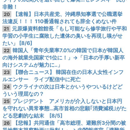
非難！
【速報】日本共産党、沖縄県知事選で公職選挙
20
法違反！！！ 110番通報されても辞全くめない件
元原爆資料館館長「もし可能なら修学旅行や平和
21
学習の小学生に腐敗した遺体の臭いを再現し嗅がせ
たい」 [8/6]
韓国人「青年失業率7.0%の韓国で日本が韓国人
22
の海外就業先国家で1位に！」→「日本の手厚い新卒
向けシステムが魅力に‥」
【聯合ニュース】 韓国在住の日本人女性インフ
23
ルエンサー ライブ配信中に死亡
ウクライナの次は日本とかいうやついるけどど
24
ういう理屈なの？
プレジデント アメリカが介入しないと日本円
25
を守れない異常事態…高市首相の悲願｢消費減税｣がた
どる悲劇的な結末 [8/5]
【悲報】共同通信「高市総理、避難所3分間の被
26