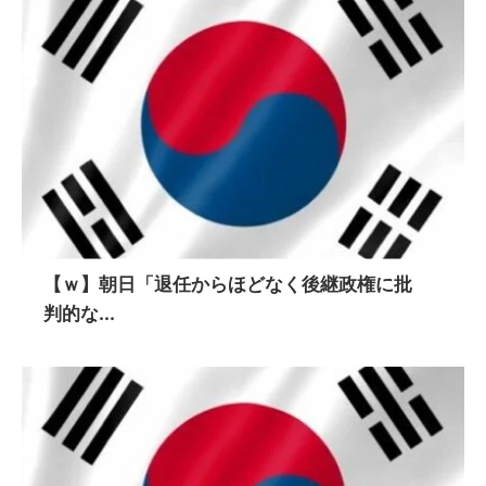
【ｗ】朝日「退任からほどなく後継政権に批
判的な...