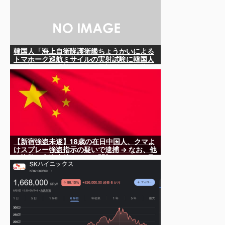
韓国人「海上自衛隊護衛艦ちょうかいによる
トマホーク巡航ミサイルの実射試験に韓国人
が衝撃！」→「着々と進む最新鋭の防衛装
備‥」
【新宿強盗未遂】18歳の在日中国人、クマよ
けスプレー強盗指示の疑いで逮捕 → なお、他
の複数の窃盗事件などにも関与していると見
られる ………