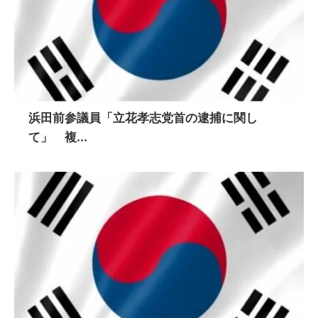
浜田前参議員「立花孝志党首の逮捕に関し
て」 複...