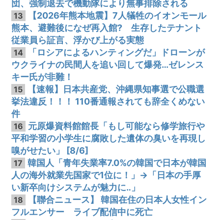
団、強制退去で機動隊により無事排除される
【2026年熊本地震】7人犠牲のイオンモール
13
熊本、避難後になぜ再入館? 生存したテナント
従業員ら証言、浮かび上がる実態
「ロシアによるハンティングだ」ドローンが
14
ウクライナの民間人を追い回して爆発…ゼレンス
キー氏が非難！
【速報】日本共産党、沖縄県知事選で公職選
15
挙法違反！！！ 110番通報されても辞全くめない
件
元原爆資料館館長「もし可能なら修学旅行や
16
平和学習の小学生に腐敗した遺体の臭いを再現し
嗅がせたい」 [8/6]
韓国人「青年失業率7.0%の韓国で日本が韓国
17
人の海外就業先国家で1位に！」→「日本の手厚
い新卒向けシステムが魅力に‥」
【聯合ニュース】 韓国在住の日本人女性イン
18
フルエンサー ライブ配信中に死亡