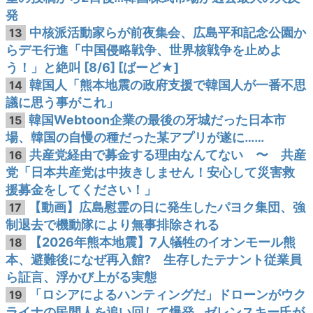
発
中核派活動家らが前夜集会、広島平和記念公園か
13
らデモ行進「中国侵略戦争、世界核戦争を止めよ
う！」と絶叫 [8/6] [ばーど★]
韓国人「熊本地震の政府支援で韓国人が一番不思
14
議に思う事がこれ」
韓国Webtoon企業の最後の牙城だった日本市
15
場、韓国の自慢の種だった某アプリが遂に……
共産党経由で募金する理由なんてない 〜 共産
16
党「日本共産党は中抜きしません！安心して災害救
援募金をしてください！」
【動画】広島慰霊の日に発生したパヨク集団、強
17
制退去で機動隊により無事排除される
【2026年熊本地震】7人犠牲のイオンモール熊
18
本、避難後になぜ再入館? 生存したテナント従業員
ら証言、浮かび上がる実態
「ロシアによるハンティングだ」ドローンがウク
19
ライナの民間人を追い回して爆発…ゼレンスキー氏が