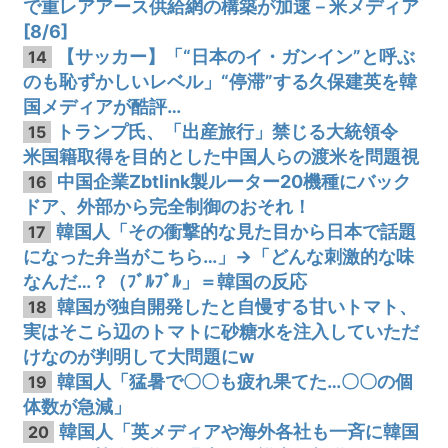
で重レアアース供給網の構築が加速－米メディア
[8/6]
【サッカー】「“日本のイ・ガンイン”と呼ぶ
14
のも恥ずかしいレベル」“停滞”する久保建英を韓
国メディアが酷評…
トランプ氏、「出産旅行」禁じる大統領令
15
米国籍取得を目的とした中国人らの渡米を問題視
中国企業Zbtlink製ルーター20機種にバック
16
ドア、外部から完全制御のおそれ！
韓国人「その衝撃的な見た目から日本で話題
17
になった弁当がこちら…」→「どんな刺激的な味
なんだ…？（ﾌﾞﾙﾌﾞﾙ」＝韓国の反応
韓国が独自開発したと自慢する甘いトマト、
18
実はそこら辺のトマトに砂糖水を注入していただ
けなのが判明して大問題にw
韓国人「猛暑で〇〇も疲れ果てた…〇〇の個
19
体数が急減」
韓国人「英メディアや海外各社も一斉に韓国
20