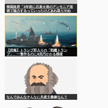
韓国政府「3年前に石炭火発のアンモニア混
焼で協力するっていったけどあれ取りやめ
な。政権変わったし」……韓国とまともな協
力ができない理由、これなんですよね
【悲報】トランプ肝入りの「戦艦トラン
プ」、一隻作るのに4兆円かかる模様
wwwwwww
なんでみんなそんなに共産主義嫌なん？