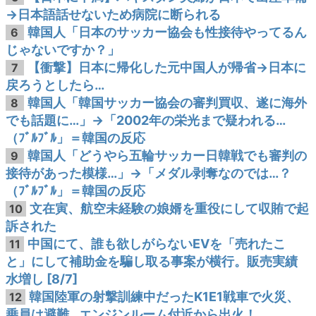
→日本語話せないため病院に断られる
韓国人「日本のサッカー協会も性接待やってるん
6
じゃないですか？」
【衝撃】日本に帰化した元中国人が帰省→日本に
7
戻ろうとしたら…
韓国人「韓国サッカー協会の審判買収、遂に海外
8
でも話題に…」→「2002年の栄光まで疑われる…
（ﾌﾞﾙﾌﾞﾙ」＝韓国の反応
韓国人「どうやら五輪サッカー日韓戦でも審判の
9
接待があった模様…」→「メダル剥奪なのでは…？
（ﾌﾞﾙﾌﾞﾙ」＝韓国の反応
文在寅、航空未経験の娘婿を重役にして収賄で起
10
訴された
中国にて、誰も欲しがらないEVを「売れたこ
11
と」にして補助金を騙し取る事案が横行。販売実績
水増し [8/7]
韓国陸軍の射撃訓練中だったK1E1戦車で火災、
12
乗員は避難…エンジンルーム付近から出火！