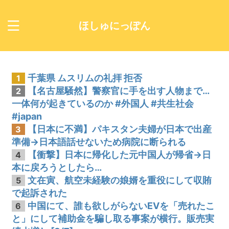
ほしゅにっぽん
千葉県 ムスリムの礼拝 拒否
1
【名古屋騒然】警察官に手を出す人物まで…
2
一体何が起きているのか #外国人 #共生社会
#japan
【日本に不満】パキスタン夫婦が日本で出産
3
準備→日本語話せないため病院に断られる
【衝撃】日本に帰化した元中国人が帰省→日
4
本に戻ろうとしたら…
文在寅、航空未経験の娘婿を重役にして収賄
5
で起訴された
中国にて、誰も欲しがらないEVを「売れたこ
6
と」にして補助金を騙し取る事案が横行。販売実