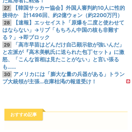
た延滞者に転落！
【韓国サッカー協会】外国人審判約10人に性的
27
接待か 計1496回、約2億ウォン（約2200万円）
【速報】エッセイスト「原爆を二度と使わせて
28
はならない」→リプ「もちろん中国の核も非難す
る？」→即ブロック
「高市早苗はどんだけ自己顕示欲が強いんだ」
29
と左派が『高木美帆氏に送られた包丁セット』に激
怒、「こんな首相は見たことがない」と言い張る
も……
アメリカには「膨大な量の兵器がある」トラン
30
プ大統領が主張…在庫枯渇の報道受け！
おすすめ記事