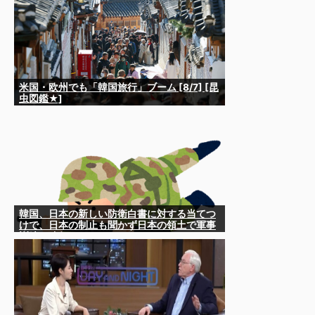
米国・欧州でも「韓国旅行」ブーム [8/7] [昆
虫図鑑★]
韓国、日本の新しい防衛白書に対する当てつ
けで、日本の制止も聞かず日本の領土で軍事
訓練を強行