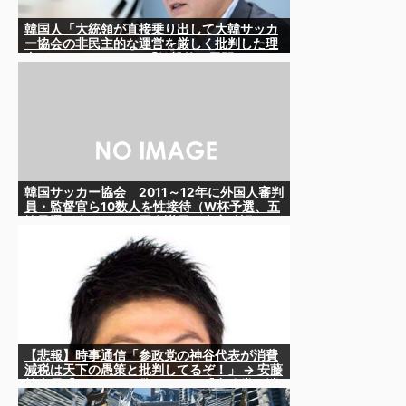
韓国人「大統領が直接乗り出して大韓サッカ
ー協会の非民主的な運営を厳しく批判した理
由がこちらです‥」→「衝撃的な展開‥」
韓国サッカー協会 2011～12年に外国人審判
員・監督官ら10数人を性接待（W杯予選、五
輪予選が含まれる）国会議員が事実確認
【悲報】時事通信「参政党の神谷代表が消費
減税は天下の愚策と批判してるぞ！」 → 安藤
幹事長「タイトルに偽りあり！『参政党は消
費税廃止派、減税派』」ｗｗｗｗｗｗｗｗ