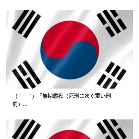
（ ´_ゝ`）「無期懲役（死刑に次ぐ重い刑
罰）...