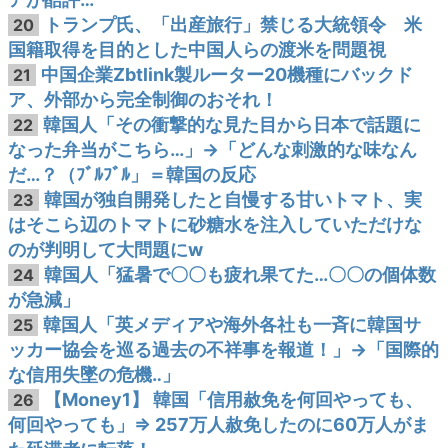
トランプ氏、「出産旅行」禁じる大統領令 米
20
国籍取得を目的とした中国人らの渡米を問題視
中国企業Zbtlink製ルーター20機種にバックド
21
ア、外部から完全制御のおそれ！
韓国人「その衝撃的な見た目から日本で話題に
22
なった弁当がこちら…」→「どんな刺激的な味なん
だ…？（ﾌﾞﾙﾌﾞﾙ」＝韓国の反応
韓国が独自開発したと自慢する甘いトマト、実
23
はそこら辺のトマトに砂糖水を注入していただけな
のが判明して大問題にw
韓国人「猛暑で〇〇も疲れ果てた…〇〇の個体数
24
が急減」
韓国人「英メディアや海外各社も一斉に韓国サ
25
ッカー協会を巡る過去の不祥事を報道！」→「国際的
な信用失墜の危機‥」
【Money1】 韓国「信用赦免を何回やっても、
26
何回やっても」⇒ 257万人赦免したのに60万人がま