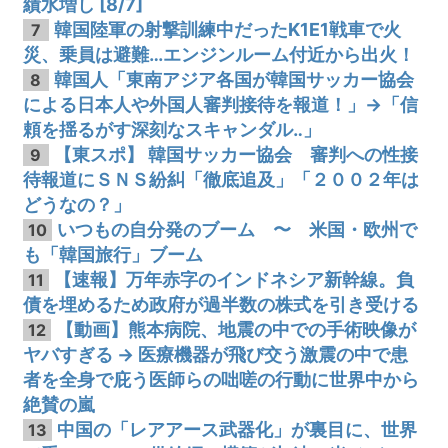
績水増し [8/7]
韓国陸軍の射撃訓練中だったK1E1戦車で火
7
災、乗員は避難…エンジンルーム付近から出火！
韓国人「東南アジア各国が韓国サッカー協会
8
による日本人や外国人審判接待を報道！」→「信
頼を揺るがす深刻なスキャンダル‥」
【東スポ】 韓国サッカー協会 審判への性接
9
待報道にＳＮＳ紛糾「徹底追及」「２００２年は
どうなの？」
いつもの自分発のブーム 〜 米国・欧州で
10
も「韓国旅行」ブーム
【速報】万年赤字のインドネシア新幹線。負
11
債を埋めるため政府が過半数の株式を引き受ける
【動画】熊本病院、地震の中での手術映像が
12
ヤバすぎる → 医療機器が飛び交う激震の中で患
者を全身で庇う医師らの咄嗟の行動に世界中から
絶賛の嵐
中国の「レアアース武器化」が裏目に、世界
13