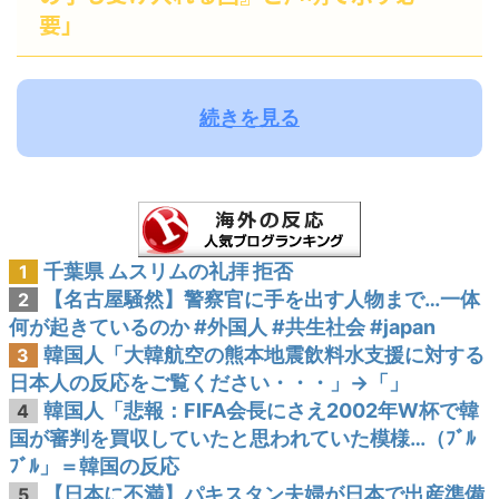
要」
続きを見る
千葉県 ムスリムの礼拝 拒否
1
【名古屋騒然】警察官に手を出す人物まで…一体
2
何が起きているのか #外国人 #共生社会 #japan
韓国人「大韓航空の熊本地震飲料水支援に対する
3
日本人の反応をご覧ください・・・」→「」
韓国人「悲報：FIFA会長にさえ2002年W杯で韓
4
国が審判を買収していたと思われていた模様…（ﾌﾞﾙ
ﾌﾞﾙ」＝韓国の反応
【日本に不満】パキスタン夫婦が日本で出産準備
5