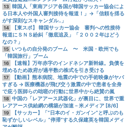
韓国人「東南アジア各国が韓国サッカー協会によ
13
る日本人や外国人審判接待を報道！」→「信頼を揺る
がす深刻なスキャンダル‥」
【東スポ】 韓国サッカー協会 審判への性接待
14
報道にＳＮＳ紛糾「徹底追及」「２００２年はどう
なの？」
いつもの自分発のブーム 〜 米国・欧州でも
15
「韓国旅行」ブーム
【速報】万年赤字のインドネシア新幹線。負債を
16
埋めるため政府が過半数の株式を引き受ける
【動画】熊本病院、地震の中での手術映像がヤバ
17
すぎる → 医療機器が飛び交う激震の中で患者を全身
で庇う医師らの咄嗟の行動に世界中から絶賛の嵐
中国の「レアアース武器化」が裏目に、世界で重
18
レアアース供給網の構築が加速－米メディア [8/6]
【サッカー】「“日本のイ・ガンイン”と呼ぶのも
19
恥ずかしいレベル」“停滞”する久保建英を韓国メディ
アが酷評…