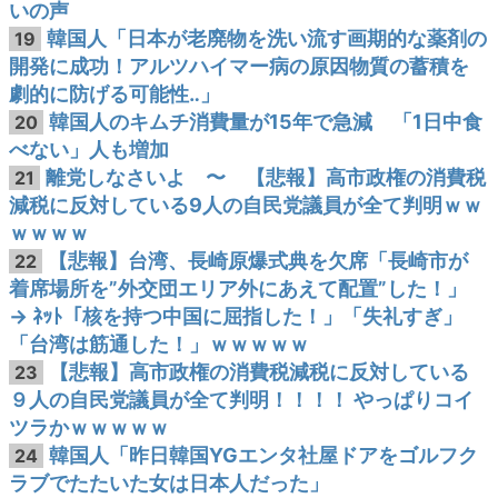
いの声
韓国人「日本が老廃物を洗い流す画期的な薬剤の
19
開発に成功！アルツハイマー病の原因物質の蓄積を
劇的に防げる可能性‥」
韓国人のキムチ消費量が15年で急減 「1日中食
20
べない」人も増加
離党しなさいよ 〜 【悲報】高市政権の消費税
21
減税に反対している9人の自民党議員が全て判明ｗｗ
ｗｗｗｗ
【悲報】台湾、長崎原爆式典を欠席「長崎市が
22
着席場所を”外交団エリア外にあえて配置”した！」
→ ﾈｯﾄ「核を持つ中国に屈指した！」「失礼すぎ」
「台湾は筋通した！」ｗｗｗｗｗ
【悲報】高市政権の消費税減税に反対している
23
９人の自民党議員が全て判明！！！！ やっぱりコイ
ツラかｗｗｗｗｗ
韓国人「昨日韓国YGエンタ社屋ドアをゴルフク
24
ラブでたたいた女は日本人だった」