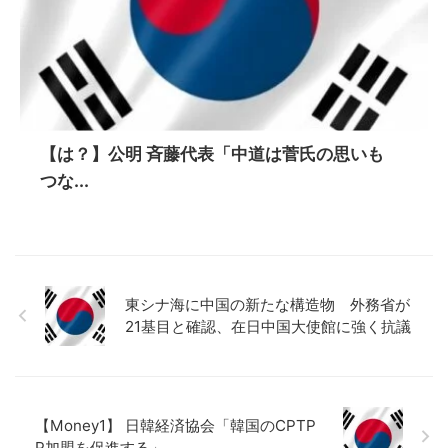
【は？】公明 斉藤代表「中道は菅氏の思いも
つな...
東シナ海に中国の新たな構造物 外務省が
21基目と確認、在日中国大使館に強く抗議
【Money1】 日韓経済協会「韓国のCPTP
P加盟を促進する」