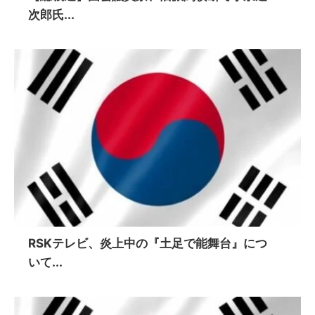
次郎氏...
RSKテレビ、炎上中の『土足で能舞台』につ
いて...