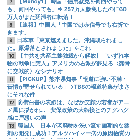
【Money1】 韓国「信用赦免を何回やって
7
も、何回やっても」⇒ 257万人赦免したのに60
万人がまた延滞者に転落！
【速報】中国人「中国では赤信号でも右折で
8
きます」
日本軍「東京燃えました。沖縄取られまし
9
た。原爆落とされました」←これ
【中共を共産主義独裁から解放】「いずれ本
10
物の戦争に突入」アメリカの右派が夢見る〈露骨
に交戦的〉なシナリオ
【PICKUP】熊本県知事「報道に強い不満・
11
苦情が寄せられている」→TBSの報道特集がまさ
にそれな件
防衛白書の表紙は、なぜか笑顔の若者がアニ
12
メ風に描かれ… 安保政策の大転換とのチグハグ
感に戸惑いの声
韓国人「日本が老廃物を洗い流す画期的な薬
13
剤の開発に成功！アルツハイマー病の原因物質の