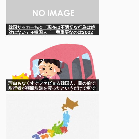
韓国サッカー協会「現在は不適切な行為は絶
対にない」→韓国人「一番重要なのは2002
年なのにそこは言及しないんだなｗｗｗ」
「責任逃れが本当にひどい・・・」
理由もなくすぐファビョる韓国人、目の前で
歩行者が横断歩道を渡ったというだけで車で
ハネる