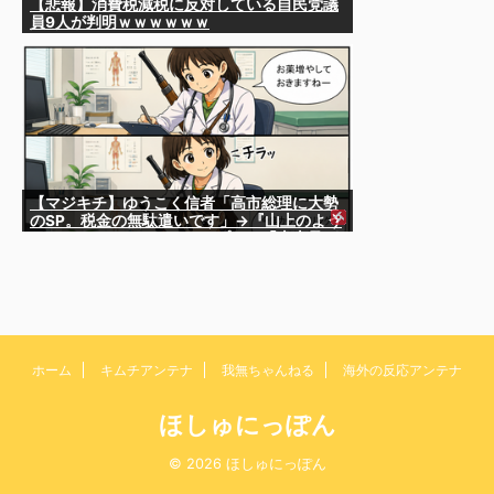
【悲報】消費税減税に反対している自民党議
員9人が判明ｗｗｗｗｗｗ
【マジキチ】ゆうこく信者「高市総理に大勢
のSP。税金の無駄遣いです」→『山上のよう
なテロリストのせい』とリプされ「山上君が
犯人だとまだ思っておられるのですか？」ド
ヤ顔ポスト
ホーム
キムチアンテナ
我無ちゃんねる
海外の反応アンテナ
ほしゅにっぽん
© 2026 ほしゅにっぽん