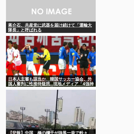
蒋介石、共産党に武器を届け続けて「運輸大
隊長」と呼ばれる
日本人主審も該当か 韓国サッカー協会、外
国人審判に性接待疑惑…現地メディア「4強神
話も疑われる恥ずべき状況」[8/8] [ばーど
★]
【悲報】中国、橋の欄干が強風一発で粉々