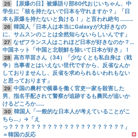
【原爆の日】被爆語り部80代おじいちゃん、中
25
学生に「核を持たないで日本を守れますか？」「日
本も原爆を持たないと負ける！」と言われ絶句 ………
韓国人「日本人は本当にGalaxyが大好きなの
26
に、サムスンのことは全然知らないらしいんです」
なぜフランス人はこれほど日本が好きなのか？…
27
中国ネット「中国と北朝鮮を除いて日本が好き」！
高市早苗さん（34）「少なくとも私自身は（戦
28
争）当事者とはいえない世代ですから、反省なんか
しておりませんし、反省を求められるいわれもない
と思っております」
中国の農村で横暴を働く官吏一家を殺害した
29
男、指名手配されて警察が追跡するも農民が追いか
けるどころか……
韓国人「一般的な日本人が考えていることがこ
30
ちら…」→「え
っ？？？？？？？？？？？？？？？？？？？？？」
＝韓国の反応