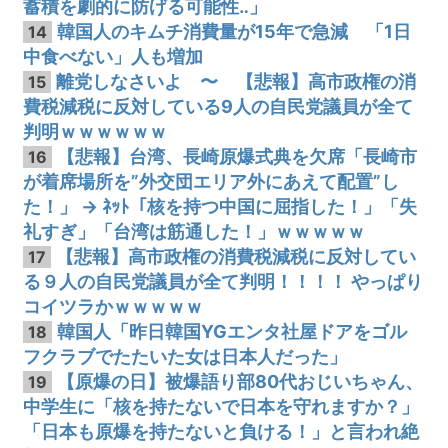
蓄積を劇的に防げる可能性‥」
韓国人のキムチ消費量が15年で急減 「1日
14
中食べない」人も増加
離党しなさいよ 〜 【悲報】高市政権の消
15
費税減税に反対している9人の自民党議員が全て
判明ｗｗｗｗｗｗ
【悲報】台湾、長崎原爆式典を欠席「長崎市
16
が着席場所を”外交団エリア外にあえて配置”し
た！」 → ﾈｯﾄ「核を持つ中国に屈指した！」「失
礼すぎ」「台湾は筋通した！」ｗｗｗｗｗ
【悲報】高市政権の消費税減税に反対してい
17
る９人の自民党議員が全て判明！！！！ やっぱり
コイツラかｗｗｗｗｗ
韓国人「昨日韓国YGエンタ社屋ドアをゴル
18
フクラブでたたいた女は日本人だった」
【原爆の日】被爆語り部80代おじいちゃん、
19
中学生に「核を持たないで日本を守れますか？」
「日本も原爆を持たないと負ける！」と言われ絶