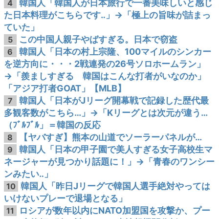
韓国人「韓国人が日本旅行で一番美味しいと感じ
4
た日本料理がこちらです‥」→「極上の旨味が詰まっ
ていた」
この中国人親子やばすぎる。日本で窃盗
5
韓国人「日本の村上宗隆、100マイルのシンカー
6
を逆方向に・・・2戦連発の26号ソロホームラン」
→「羨ましすぎる 韓国はこんな打者がいなのか」
「アジア打者GOAT」【MLB】
韓国人「日本がJリーグ開幕戦で記録した歴代最
7
多観客数がこちら…」→「Kリーグとは次元が違う…
（ﾌﾞﾙﾌﾞﾙ」＝韓国の反応
【ヤバすぎ】熊本の山道でソーラーパネルが…
8
韓国人「日本の甲子園で美人すぎる女子高校生マ
9
ネージャーが見つかり話題に！」→「青春のワンシー
ンみたい‥」
韓国人「昨日Jリーグで韓国人選手絶対やっては
10
いけないプレーで退場となる」
ロシアが数年以内にNATO加盟国を攻撃か、プー
11