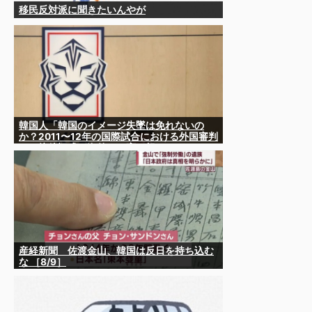
移民反対派に聞きたいんやが
韓国人「韓国のイメージ失墜は免れないの
か？2011〜12年の国際試合における外国審判
への接待疑惑が海外で一斉に報じられる‥」
産経新聞 佐渡金山、韓国は反日を持ち込む
な ［8/9］