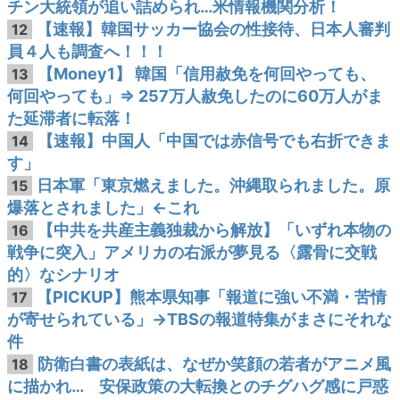
チン大統領が追い詰められ…米情報機関分析！
【速報】韓国サッカー協会の性接待、日本人審判
12
員４人も調査へ！！！
【Money1】 韓国「信用赦免を何回やっても、
13
何回やっても」⇒ 257万人赦免したのに60万人がま
た延滞者に転落！
【速報】中国人「中国では赤信号でも右折できま
14
す」
日本軍「東京燃えました。沖縄取られました。原
15
爆落とされました」←これ
【中共を共産主義独裁から解放】「いずれ本物の
16
戦争に突入」アメリカの右派が夢見る〈露骨に交戦
的〉なシナリオ
【PICKUP】熊本県知事「報道に強い不満・苦情
17
が寄せられている」→TBSの報道特集がまさにそれな
件
防衛白書の表紙は、なぜか笑顔の若者がアニメ風
18
に描かれ… 安保政策の大転換とのチグハグ感に戸惑