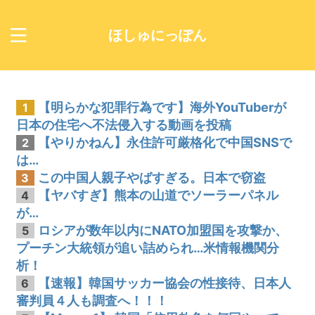
ほしゅにっぽん
【明らかな犯罪行為です】海外YouTuberが
1
日本の住宅へ不法侵入する動画を投稿
【やりかねん】永住許可厳格化で中国SNSで
2
は…
この中国人親子やばすぎる。日本で窃盗
3
【ヤバすぎ】熊本の山道でソーラーパネル
4
が…
ロシアが数年以内にNATO加盟国を攻撃か、
5
プーチン大統領が追い詰められ…米情報機関分
析！
【速報】韓国サッカー協会の性接待、日本人
6
審判員４人も調査へ！！！