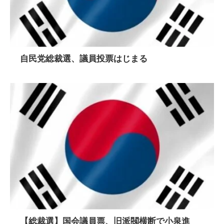
自民党総裁選、議員投票はじまる
【総裁選】国会議員票、旧派閥横断で小泉進