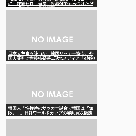
に 鉄筋ゼロ 当局「接着剤でくっつけただ
け」「正常で、品質問題はない」
日本人主審も該当か 韓国サッカー協会、外
国人審判に性接待疑惑…現地メディア「4強神
話も疑われる恥ずべき状況」
韓国人「性接待のサッカー試合で韓国は『無
敗』…」日韓ワールドカップの審判買収疑惑
が再燃するか