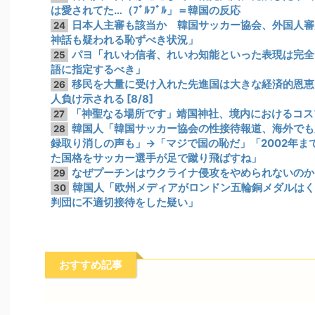
は愛されてた…（ﾌﾞﾙﾌﾞﾙ」＝韓国の反応
日本人主審も該当か 韓国サッカー協会、外国人審
24
神話も疑われる恥ずべき状況」
パヨ「れいわ信者、れいわ知能といった表現は完全
25
語に指定するべき」
移民を大量に受け入れた先進国は大きな経済的恩恵
26
人負け示される [8/8]
「神聖なる場所です」靖国神社、境内におけるコス
27
韓国人「韓国サッカー協会の性接待報道、海外でも大
28
録取り消しの声も」→「マジで国の恥だ」「2002年
た国格をサッカー選手が足で蹴り飛ばすね」
なぜプーチンはウクライナ侵攻をやめられないのか
29
韓国人「欧州メディアがロンドン五輪銅メダルはく
30
判団に不適切接待をした疑い」
おすすめ記事