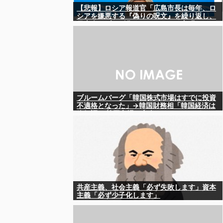
【悲報】ロシア報道官「広島市長は毎年、ロ
シアを嫌悪する『偽りの呪文』を繰り返し、
日本人をゾンビ化させている」と主張
ブルームバーグ「韓国株式市場はすでに投資
不適格となった」→韓国財務相「韓国経済は
絶好調！ 韓国市場は安泰!!」……まあ、うん。
国外からどう認識されているのかって問題だ
から……さ
共産主義、社会主義「必ず失敗します」資本
主義「必ず少子化します」