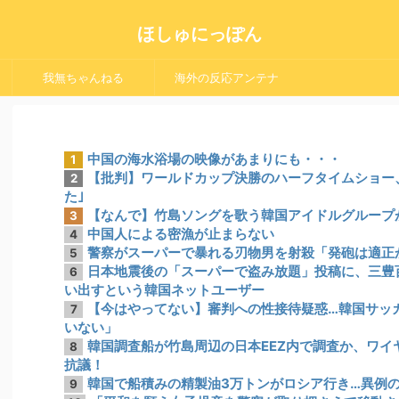
ほしゅにっぽん
我無ちゃんねる
海外の反応アンテナ
中国の海水浴場の映像があまりにも・・・
1
【批判】ワールドカップ決勝のハーフタイムショー、
2
た｣
【なんで】竹島ソングを歌う韓国アイドルグループ
3
中国人による密漁が止まらない
4
警察がスーパーで暴れる刃物男を射殺「発砲は適正
5
日本地震後の「スーパーで盗み放題」投稿に、三豊
6
い出すという韓国ネットユーザー
【今はやってない】審判への性接待疑惑…韓国サッ
7
いない」
韓国調査船が竹島周辺の日本EEZ内で調査か、ワイ
8
抗議！
韓国で船積みの精製油3万トンがロシア行き…異例
9