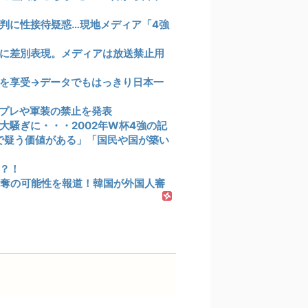
判に性接待疑惑…現地メディア「4強
に差別表現。メディアは放送禁止用
を享受→データでもはっきり日本一
プレや軍装の禁止を発表
騒ぎに・・・2002年W杯4強の記
まで疑う価値がある」「国民や国が築い
？！
奪の可能性を報道！韓国が外国人審