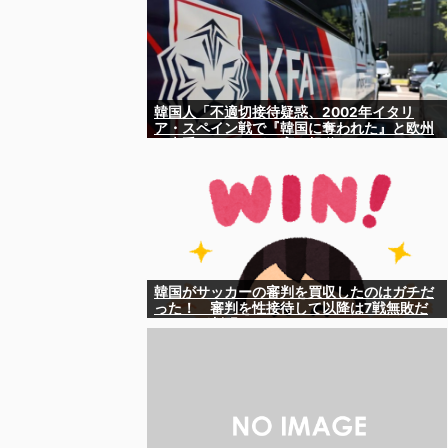
韓国人「不適切接待疑惑、2002年イタリ
ア・スペイン戦で『韓国に奪われた』と欧州
の大手メディアが一斉に報道！」
韓国がサッカーの審判を買収したのはガチだ
った！ 審判を性接待して以降は7戦無敗だ
ったのが判明