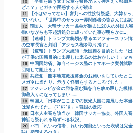
「平和を願う女子児童を警察が取り押さえて移動さ
10
どこ？」とガチで困惑する人が続出
【今はやってない】審判への性接待疑惑、大韓サッ
11
ていない」「世界中のサッカー界関係者の皆さんにお詫
韓国人「大韓サッカー協会が過去に20人の外国人
12
揃いながらも不起訴処分に成っていた事が明らかに‥」
【速報】トランプ大統領が乗るエアフォースワン情
13
の空軍長官と判明「アクセス権を取り消す」
【速報】トランプ大統領「米国籍を目的とした「出
14
が子供の国籍目的に出産しに来るのはおかしい！」ｗｗ
中国国防省、海自イージス艦のトマホーク実射試験
15
団結して阻止を」！
共産党「熊本地震救援募金のお願いをしていたとこ
16
メガネに当たり、危うく怪我をするところでした」
フジテレビが金の卵を産む鶏を自ら絞め殺した模様
17
御蔵入りになってしまい……
韓国人「日本がここまでの観光大国に発展した本当
18
は愛されてた…（ﾌﾞﾙﾌﾞﾙ」＝韓国の反応
日本人主審も該当か 韓国サッカー協会、外国人審
19
神話も疑われる恥ずべき状況」
パヨ「れいわ信者、れいわ知能といった表現は完全
20
語に指定するべき」