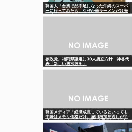
韓国人「台風で品不足になった沖縄のスーパ
ーに行ってみたら、なぜか辛ラーメンだけ売
れ残っていたんです…」
参政党、福岡県議選に30人擁立方針 神谷代
表「新しい選択肢を」
韓国メディア「経済成長しているといっても
中味はメモリ価格だけ。雇用増加見通しが半
減してしまった」……韓国の内需不況は根強
い状況っすね