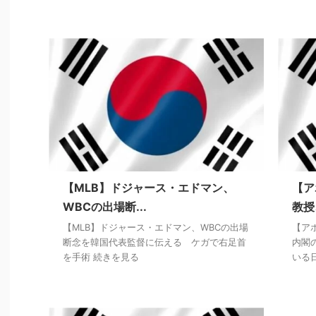
【MLB】ドジャース・エドマン、
【ア
WBCの出場断...
教授
【MLB】ドジャース・エドマン、WBCの出場
【ア
断念を韓国代表監督に伝える ケガで右足首
内閣
を手術 続きを見る
いる