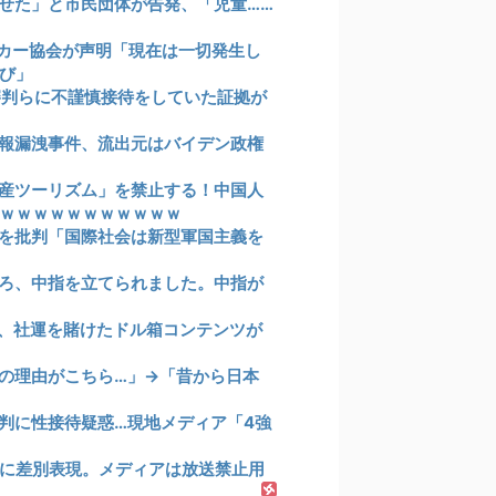
せた」と市民団体が告発、「児童……
カー協会が声明「現在は一切発生し
び」
審判らに不謹慎接待をしていた証拠が
報漏洩事件、流出元はバイデン政権
産ツーリズム」を禁止する！中国人
ｗｗｗｗｗｗｗｗｗｗｗ
を批判「国際社会は新型軍国主義を
ろ、中指を立てられました。中指が
、社運を賭けたドル箱コンテンツが
の理由がこちら…」→「昔から日本
判に性接待疑惑…現地メディア「4強
に差別表現。メディアは放送禁止用