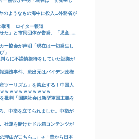
カー協会が声明「現在は一切発生し
イヤのようなもの海中に投入…外務省が
の取引 ロイター報道
せた」と市民団体が告発、「児童……
カー協会が声明「現在は一切発生し
び」
審判らに不謹慎接待をしていた証拠が
報漏洩事件、流出元はバイデン政権
産ツーリズム」を禁止する！中国人
ｗｗｗｗｗｗｗｗｗｗｗ
を批判「国際社会は新型軍国主義を
ろ、中指を立てられました。中指が
、社運を賭けたドル箱コンテンツが
の理由がこちら…」→「昔から日本