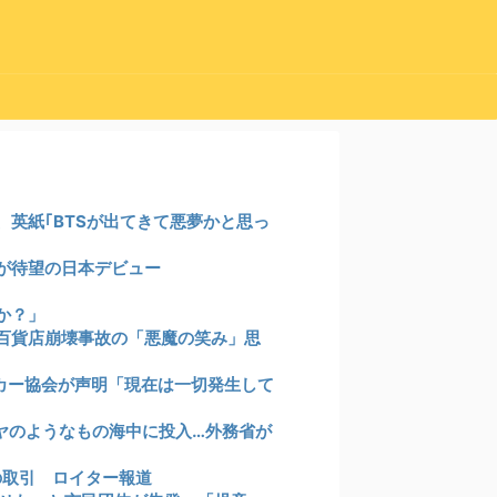
英紙｢BTSが出てきて悪夢かと思っ
が待望の日本デビュー
か？」
百貨店崩壊事故の「悪魔の笑み」思
カー協会が声明「現在は一切発生して
ヤのようなもの海中に投入…外務省が
の取引 ロイター報道