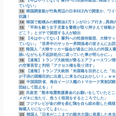
【今はやってない】審判への性接待疑惑…韓国サッ
12
ていない」
韓国調査船が竹島周辺の日本EEZ内で調査か、ワ
13
抗議！
韓国で船積みの精製油3万トンがロシア行き…異例
14
「平和を願う女子児童を警察が取り押さえて移動さ
15
どこ？」とガチで困惑する人が続出
【今はやってない】審判への性接待疑惑、大韓サッ
16
ていない」「世界中のサッカー界関係者の皆さんにお詫
韓国人「大韓サッカー協会が過去に20人の外国人
17
揃いながらも不起訴処分に成っていた事が明らかに‥」
【速報】トランプ大統領が乗るエアフォースワン情
18
の空軍長官と判明「アクセス権を取り消す」
【速報】トランプ大統領「米国籍を目的とした「出
19
が子供の国籍目的に出産しに来るのはおかしい！」ｗｗ
中国国防省、海自イージス艦のトマホーク実射試験
20
団結して阻止を」！
共産党「熊本地震救援募金のお願いをしていたとこ
21
メガネに当たり、危うく怪我をするところでした」
フジテレビが金の卵を産む鶏を自ら絞め殺した模様
22
御蔵入りになってしまい……
韓国人「日本がここまでの観光大国に発展した本当
23