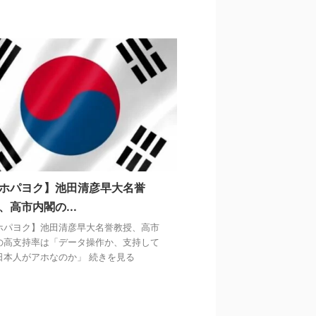
ホパヨク】池田清彦早大名誉
、高市内閣の...
ホパヨク】池田清彦早大名誉教授、高市
の高支持率は「データ操作か、支持して
日本人がアホなのか」 続きを見る