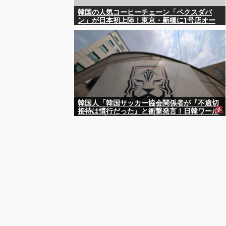
韓国の人気コーヒーチェーン「ペクスダバ
ン」が日本初上陸！東京・新橋に1号店オー
プン
韓国人「韓国サッカー協会関係者が『不適切
接待は慣行だった』と衝撃発言！日韓ワール
ドカップ4強にも疑いの視線が向けられる」