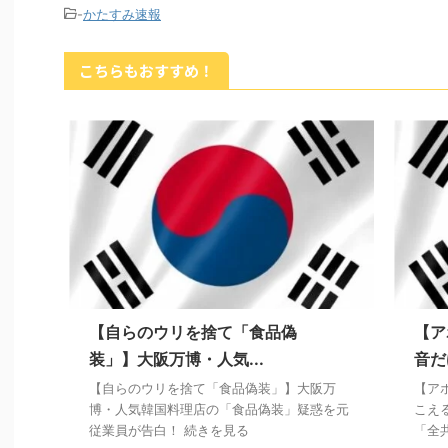
-
かたすみ速報
こちらもおすすめ！
【自らのウリを捨て「食品偽
【ア
装」】大阪万博・人気...
音だ
【自らのウリを捨て「食品偽装」】大阪万
【ア
博・人気韓国料理店の「食品偽装」疑惑を元
こえ
従業員が告白！ 続きを見る
「全