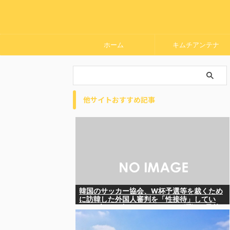
ホーム
キムチアンテナ
他サイトおすすめ記事
韓国のサッカー協会、W杯予選等を裁くため
に訪韓した外国人審判を「性接待」してい
た……大して強くもないチームが潤沢な予算
を持ってりゃそうなるわな