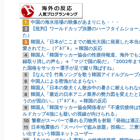
中国の海水浴場の映像があまりにも・・・
1
【批判】ワールドカップ決勝のハーフタイムショー、
2
た｣
韓国人「日本がここまでの観光大国に発展した本当
3
愛されてた…（ﾌﾞﾙﾌﾞﾙ」＝韓国の反応
韓国人「韓国サッカー協会の性接待報道、海外でも大
4
録取り消しの声も」→「マジで国の恥だ」「2002年
た国格をサッカー選手が足で蹴り飛ばすね」
【なんで】竹島ソングを歌う韓国アイドルグループ
5
中国人による密漁が止まらない
6
韓国人「日本の柴犬くん散歩中の暑さに耐えられな
7
韓国人「最近の日本アニメ業界の勢力図を変えたと
8
うのが面白い…（ﾌﾞﾙﾌﾞﾙ」＝韓国の反応
韓国人「韓国サッカー協会関係者が『不適切接待は
9
ルドカップ4強にも疑いの視線が向けられる」
警察がスーパーで暴れる刃物男を射殺「発砲は適正
10
日本地震後の「スーパーで盗み放題」投稿に、三豊
11
い出すという韓国ネットユーザー