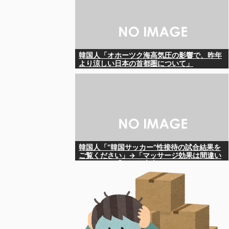
韓国人「オホーツク海高気圧の影響で、昨年
より涼しい日本の首都圏について」
韓国人「“韓国サッカー”性接待の試合結果を
ご覧ください」→「マッサージ効果は間違い
ないねｗ」「これが本当のベッドサッカー
だ」