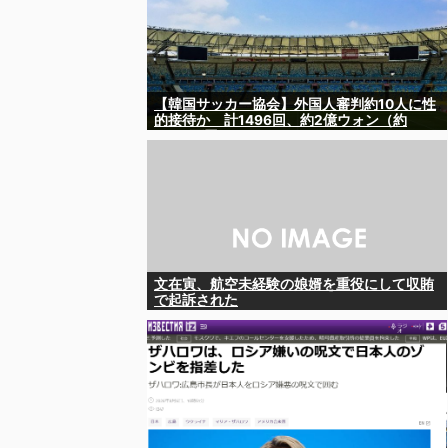
【韓国サッカー協会】外国人審判約10人に性
的接待か 計1496回、約2億ウォン（約
2200万円）
文在寅、航空未経験の娘婿を重役にして収賄
で起訴された