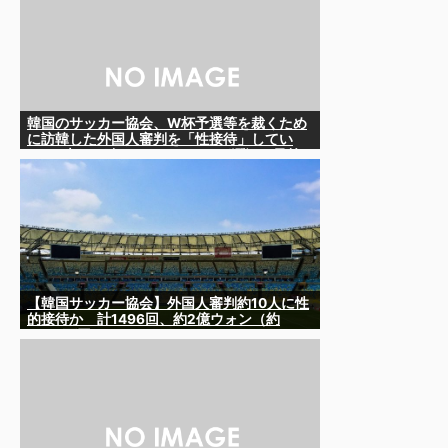
韓国のサッカー協会、W杯予選等を裁くため
に訪韓した外国人審判を「性接待」してい
た……大して強くもないチームが潤沢な予算
を持ってりゃそうなるわな
【韓国サッカー協会】外国人審判約10人に性
的接待か 計1496回、約2億ウォン（約
2200万円）