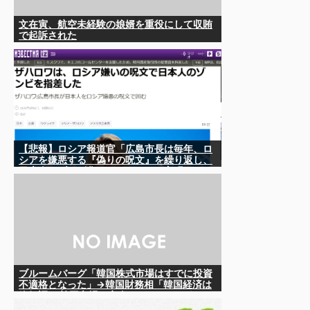
文在寅、航空未経験の娘婿を重役にして収賄
で起訴された
【悲報】ロシア報道官「広島市長は毎年、ロ
シアを嫌悪する『偽りの呪文』を繰り返し、
日本人をゾンビ化させている」と主張
ブルームバーグ「韓国株式市場はすでに投資
不適格となった」→韓国財務相「韓国経済は
絶好調！ 韓国市場は安泰!!」……まあ、うん。
国外からどう認識されているのかって問題だ