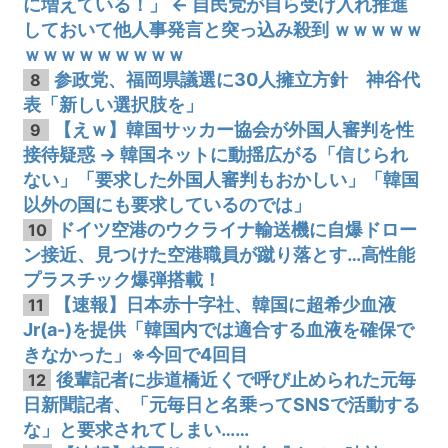
に増えている！」 ← 自民党が自ら受け入れ推進
しておいて他人事発言と突っ込み殺到 ｗｗｗｗｗ
ｗｗｗｗｗｗｗｗｗ
参政党、福岡県議選に30人擁立方針 神谷代
8
表「新しい選択肢を」
【えｗ】韓国サッカー協会が外国人審判を性
9
接待疑惑 → 韓国ネットに動揺広がる「信じられ
ない」「要求した外国人審判もおかしい」「韓国
以外の国にも要求しているのでは」
ドイツ空港のウクライナ輸送機に自爆ドロー
10
ン接近、見つけた空港職員が蹴り落とす…高性能
プラスチック爆弾搭載！
【速報】日本赤十字社、韓国に超希少血液
11
Jr(a-)を提供「韓国内では適合する血液を確保で
きなかった」※今回で4回目
後輩記者に歩道橋近くで呼び止められた元毎
12
日新聞記者、「元毎日と名乗ってSNSで活動する
な」と要求されてしまい……