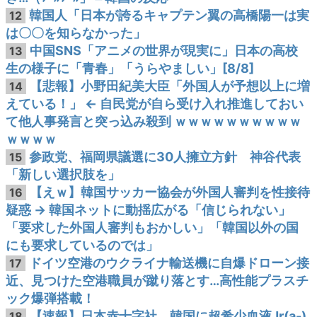
韓国人「日本が誇るキャプテン翼の高橋陽一は実
12
は〇〇を知らなかった」
中国SNS「アニメの世界が現実に」日本の高校
13
生の様子に「青春」「うらやましい」[8/8]
【悲報】小野田紀美大臣「外国人が予想以上に増
14
えている！」 ← 自民党が自ら受け入れ推進しておい
て他人事発言と突っ込み殺到 ｗｗｗｗｗｗｗｗｗｗ
ｗｗｗｗ
参政党、福岡県議選に30人擁立方針 神谷代表
15
「新しい選択肢を」
【えｗ】韓国サッカー協会が外国人審判を性接待
16
疑惑 → 韓国ネットに動揺広がる「信じられない」
「要求した外国人審判もおかしい」「韓国以外の国
にも要求しているのでは」
ドイツ空港のウクライナ輸送機に自爆ドローン接
17
近、見つけた空港職員が蹴り落とす…高性能プラスチ
ック爆弾搭載！
【速報】日本赤十字社、韓国に超希少血液Jr(a-)
18