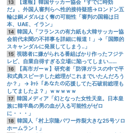
【速報】韓国サッカー協会『すでに時効
13
だ』、外国人審判らへ性的接待疑惑→ロンドン五
輪は銅メダルはく奪の可能性「審判の国籍は日
本、UAE、イラン」
韓国人「フランスの有力紙も大韓サッカー協
14
会前代未聞の不祥事を詳細に報道！」→「国際的
スキャンダルに発展してしまう‥」
視聴者に嫌がられる番組ばかり作ったフジテ
15
レビ、自業自得すぎる立場に陥ってしまい……
【高市ガーｗ】研究者「防弾ガラスの中で平
16
和式典スピーチした総理がこれまでいたんだろう
か？」 → ﾈｯﾄ「あなたの応援してた石破前総理も
してましたよ？」ｗｗｗｗｗ
韓国メディア「幻となった女性天皇。日本皇
17
族に韓半島の男の血が入る可能性がゼロ
に・・・」
韓国人「村上宗隆パワー炸裂大きな25号ソロ
18
ホームラン！」