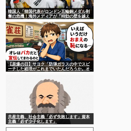
韓国人「韓国代表がロンドン五輪銅メダル剥
奪の危機！海外メディアが『時効の壁を越え
てIOCの調査対象になり得る』と報道！」
【原爆の日】サヨク「防弾ガラスの中でスピ
ーチした総理がこれまでいたんだろうか。オ
バマ大統領でさえ、防弾ガラスなんてなかっ
た！」→石破茂＆オバマ大統領も使ってまし
た
共産主義、社会主義「必ず失敗します」資本
主義「必ず少子化します」