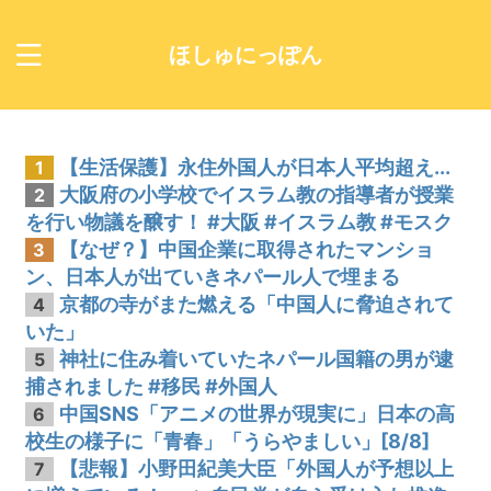
ほしゅにっぽん
【生活保護】永住外国人が日本人平均超え...
1
大阪府の小学校でイスラム教の指導者が授業
2
を行い物議を醸す！ #大阪 #イスラム教 #モスク
【なぜ？】中国企業に取得されたマンショ
3
ン、日本人が出ていきネパール人で埋まる
京都の寺がまた燃える「中国人に脅迫されて
4
いた」
神社に住み着いていたネパール国籍の男が逮
5
捕されました #移民 #外国人
中国SNS「アニメの世界が現実に」日本の高
6
校生の様子に「青春」「うらやましい」[8/8]
【悲報】小野田紀美大臣「外国人が予想以上
7