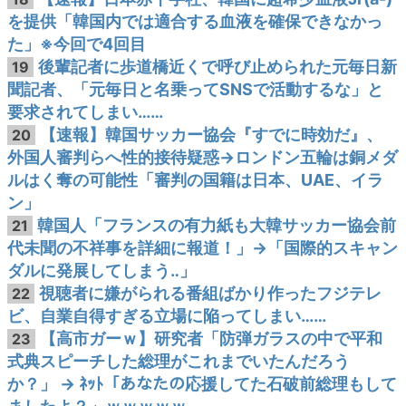
を提供「韓国内では適合する血液を確保できなかっ
た」※今回で4回目
後輩記者に歩道橋近くで呼び止められた元毎日新
19
聞記者、「元毎日と名乗ってSNSで活動するな」と
要求されてしまい……
【速報】韓国サッカー協会『すでに時効だ』、
20
外国人審判らへ性的接待疑惑→ロンドン五輪は銅メダ
ルはく奪の可能性「審判の国籍は日本、UAE、イラ
ン」
韓国人「フランスの有力紙も大韓サッカー協会前
21
代未聞の不祥事を詳細に報道！」→「国際的スキャン
ダルに発展してしまう‥」
視聴者に嫌がられる番組ばかり作ったフジテレ
22
ビ、自業自得すぎる立場に陥ってしまい……
【高市ガーｗ】研究者「防弾ガラスの中で平和
23
式典スピーチした総理がこれまでいたんだろう
か？」 → ﾈｯﾄ「あなたの応援してた石破前総理もして