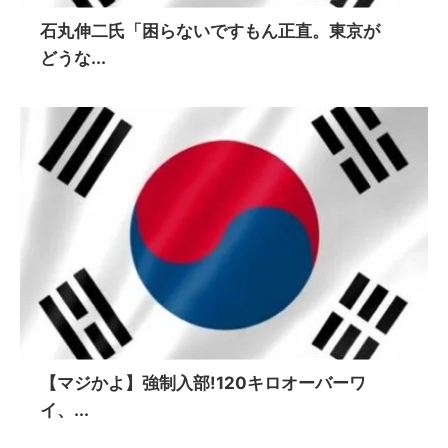
石丸伸二氏「困らないですもん正直。東京が
どうな...
【マジかよ】強制入部!120キロオーバーワ
イ、...