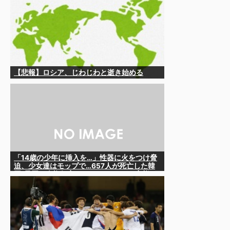
から……さ
【悲報】ロシア、じわじわと逝き始める
「14歳の少年に挿入を…」性器に火をつけ脅
迫、少女達はモップで…657人が死亡した韓
国“最悪の人権侵害”のおぞましすぎる実態