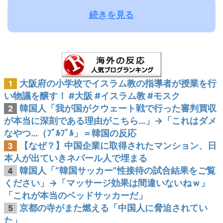
続きを見る
大阪府の小学校でイスラム教の指導者が授業を行
1
い物議を醸す！ #大阪 #イスラム教 #モスク
韓国人「我が国がクウェート戦で行った審判買収
2
が本当に深刻である理由がこちら…」→「これはダメ
なやつ…（ﾌﾞﾙﾌﾞﾙ」＝韓国の反応
【なぜ？】中国企業に取得されたマンション、日
3
本人が出ていきネパール人で埋まる
韓国人「“韓国サッカー”性接待の試合結果をご覧
4
ください」→「マッサージ効果は間違いないねｗ」
「これが本当のベッドサッカーだ」
京都の寺がまた燃える「中国人に脅迫されてい
5
た」