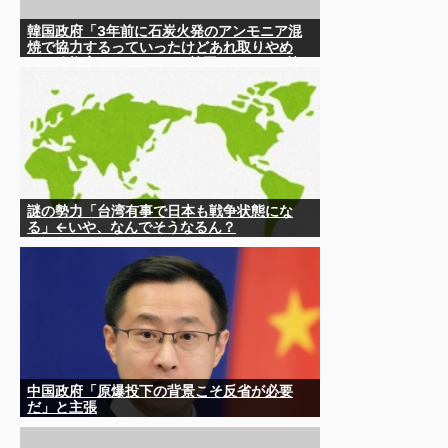
韓国政府「3年前に石炭火発のアンモニア混
焼で協力するっていったけどあれ取りやめ
な。政権変わったし」……韓国とまともな協
力ができない理由、これなんですよね
謎の勢力「台湾有事で日本も戦争状態にな
る」←いや、なんでそうなるん？
中国政府「原爆投下の背景こそ反省が必要
だ」と主張