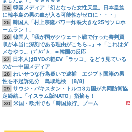
ましたよ？」ｗｗｗｗｗ
韓国メディア「幻となった女性天皇。日本皇族
24
に韓半島の男の血が入る可能性がゼロに・・・」
韓国人「村上宗隆パワー炸裂大きな25号ソロホ
25
ームラン！」
韓国人「我が国がクウェート戦で行った審判買
26
収が本当に深刻である理由がこちら…」→「これはダ
メなやつ…（ﾌﾞﾙﾌﾞﾙ」＝韓国の反応
日本人はBYDの軽EV「ラッコ」をどう見ている
27
のか―中国メディア
わいせつな行為疑いで逮捕 エジプト国籍の男
28
性を不起訴処分 鳥取地検 [8/8]
サウジ・パキスタン・トルコ3カ国が共同防衛協
29
定締結…「イスラム版NATO」指摘も！
米国・欧州でも「韓国旅行」ブーム
30