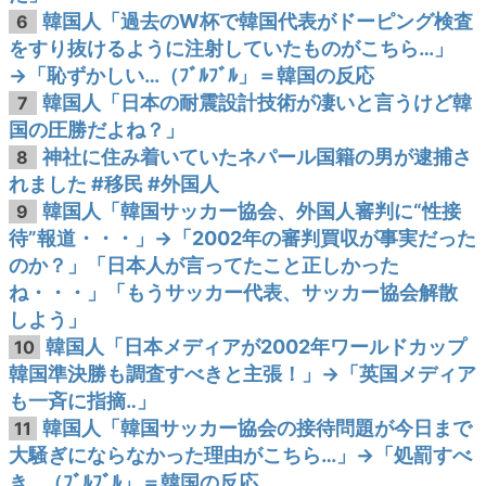
韓国人「過去のW杯で韓国代表がドーピング検査
6
をすり抜けるように注射していたものがこちら…」
→「恥ずかしい…（ﾌﾞﾙﾌﾞﾙ」＝韓国の反応
韓国人「日本の耐震設計技術が凄いと言うけど韓
7
国の圧勝だよね？」
神社に住み着いていたネパール国籍の男が逮捕さ
8
れました #移民 #外国人
韓国人「韓国サッカー協会、外国人審判に“性接
9
待”報道・・・」→「2002年の審判買収が事実だった
のか？」「日本人が言ってたこと正しかった
ね・・・」「もうサッカー代表、サッカー協会解散
しよう」
韓国人「日本メディアが2002年ワールドカップ
10
韓国準決勝も調査すべきと主張！」→「英国メディア
も一斉に指摘‥」
韓国人「韓国サッカー協会の接待問題が今日まで
11
大騒ぎにならなかった理由がこちら…」→「処罰すべ
き…（ﾌﾞﾙﾌﾞﾙ」＝韓国の反応