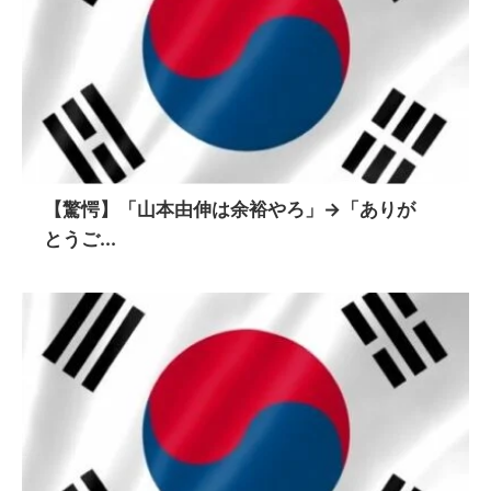
【驚愕】「山本由伸は余裕やろ」→「ありが
とうご...