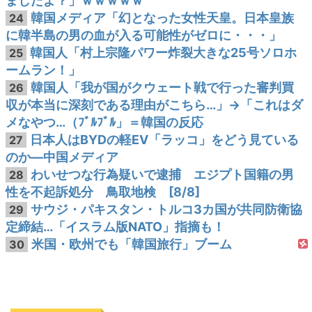
ましたよ？」ｗｗｗｗｗ
韓国メディア「幻となった女性天皇。日本皇族
24
に韓半島の男の血が入る可能性がゼロに・・・」
韓国人「村上宗隆パワー炸裂大きな25号ソロホ
25
ームラン！」
韓国人「我が国がクウェート戦で行った審判買
26
収が本当に深刻である理由がこちら…」→「これはダ
メなやつ…（ﾌﾞﾙﾌﾞﾙ」＝韓国の反応
日本人はBYDの軽EV「ラッコ」をどう見ている
27
のか―中国メディア
わいせつな行為疑いで逮捕 エジプト国籍の男
28
性を不起訴処分 鳥取地検 [8/8]
サウジ・パキスタン・トルコ3カ国が共同防衛協
29
定締結…「イスラム版NATO」指摘も！
米国・欧州でも「韓国旅行」ブーム
30