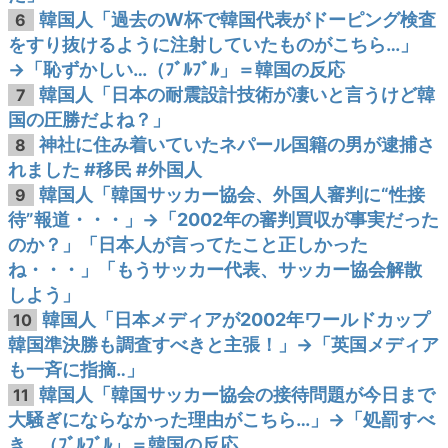
韓国人「過去のW杯で韓国代表がドーピング検査
6
をすり抜けるように注射していたものがこちら…」
→「恥ずかしい…（ﾌﾞﾙﾌﾞﾙ」＝韓国の反応
韓国人「日本の耐震設計技術が凄いと言うけど韓
7
国の圧勝だよね？」
神社に住み着いていたネパール国籍の男が逮捕さ
8
れました #移民 #外国人
韓国人「韓国サッカー協会、外国人審判に“性接
9
待”報道・・・」→「2002年の審判買収が事実だった
のか？」「日本人が言ってたこと正しかった
ね・・・」「もうサッカー代表、サッカー協会解散
しよう」
韓国人「日本メディアが2002年ワールドカップ
10
韓国準決勝も調査すべきと主張！」→「英国メディア
も一斉に指摘‥」
韓国人「韓国サッカー協会の接待問題が今日まで
11
大騒ぎにならなかった理由がこちら…」→「処罰すべ
き…（ﾌﾞﾙﾌﾞﾙ」＝韓国の反応