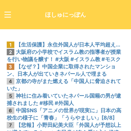
ほしゅにっぽん
【生活保護】永住外国人が日本人平均超え...
1
大阪府の小学校でイスラム教の指導者が授業
2
を行い物議を醸す！ #大阪 #イスラム教 #モスク
【なぜ？】中国企業に取得されたマンショ
3
ン、日本人が出ていきネパール人で埋まる
京都の寺がまた燃える「中国人に脅迫されて
4
いた」
神社に住み着いていたネパール国籍の男が逮
5
捕されました #移民 #外国人
中国SNS「アニメの世界が現実に」日本の高
6
校生の様子に「青春」「うらやましい」[8/8]
【悲報】小野田紀美大臣「外国人が予想以上
7