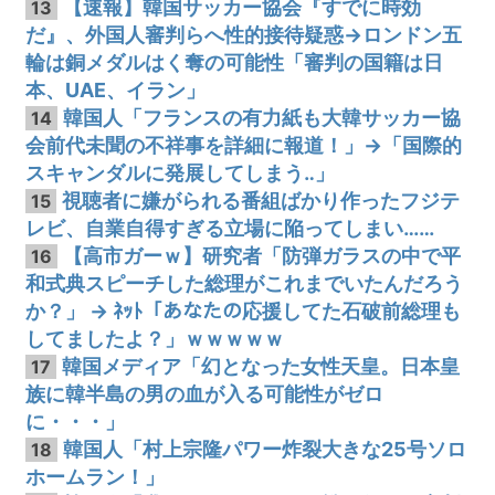
【速報】韓国サッカー協会『すでに時効
13
だ』、外国人審判らへ性的接待疑惑→ロンドン五
輪は銅メダルはく奪の可能性「審判の国籍は日
本、UAE、イラン」
韓国人「フランスの有力紙も大韓サッカー協
14
会前代未聞の不祥事を詳細に報道！」→「国際的
スキャンダルに発展してしまう‥」
視聴者に嫌がられる番組ばかり作ったフジテ
15
レビ、自業自得すぎる立場に陥ってしまい……
【高市ガーｗ】研究者「防弾ガラスの中で平
16
和式典スピーチした総理がこれまでいたんだろう
か？」 → ﾈｯﾄ「あなたの応援してた石破前総理も
してましたよ？」ｗｗｗｗｗ
韓国メディア「幻となった女性天皇。日本皇
17
族に韓半島の男の血が入る可能性がゼロ
に・・・」
韓国人「村上宗隆パワー炸裂大きな25号ソロ
18
ホームラン！」