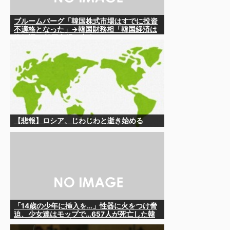
ブルームバーグ「韓国株式市場はすでに投資
不適格となった」→韓国財務相「韓国経済は
絶好調！ 韓国市場は安泰!!」……まあ、うん。
国外からどう認識されているのかって問題だ
から……さ
【悲報】ロシア、じわじわと逝き始める
「14歳の少年に挿入を…」性器に火をつけ脅
迫、少女達はモップで…657人が死亡した韓
国“最悪の人権侵害”のおぞましすぎる実態