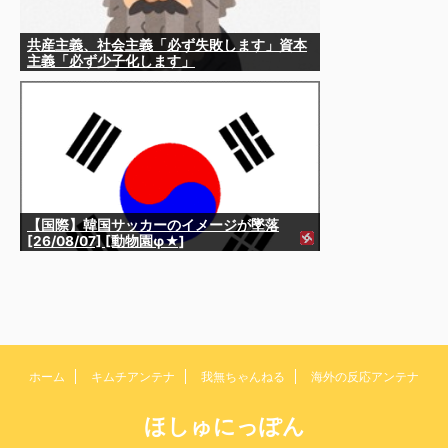
共産主義、社会主義「必ず失敗します」資本
主義「必ず少子化します」
【国際】韓国サッカーのイメージが墜落
[26/08/07] [動物園φ★]
ホーム
キムチアンテナ
我無ちゃんねる
海外の反応アンテナ
ほしゅにっぽん