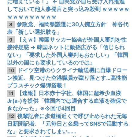
に増えている！」 ← 自民党が自ら受け入れ推進
しておいて他人事発言と突っ込み殺到 ｗｗｗｗｗ
ｗｗｗｗｗｗｗｗｗ
参政党、福岡県議選に30人擁立方針 神谷代
8
表「新しい選択肢を」
【えｗ】韓国サッカー協会が外国人審判を性
9
接待疑惑 → 韓国ネットに動揺広がる「信じられ
ない」「要求した外国人審判もおかしい」「韓国
以外の国にも要求しているのでは」
ドイツ空港のウクライナ輸送機に自爆ドロー
10
ン接近、見つけた空港職員が蹴り落とす…高性能
プラスチック爆弾搭載！
【速報】日本赤十字社、韓国に超希少血液
11
Jr(a-)を提供「韓国内では適合する血液を確保で
きなかった」※今回で4回目
後輩記者に歩道橋近くで呼び止められた元毎
12
日新聞記者、「元毎日と名乗ってSNSで活動する
な」と要求されてしまい……