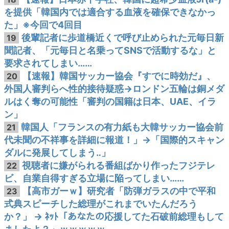
を提供「韓国内では適合する血液を確保できなかっ
た」※今回で4回目
後輩記者に歩道橋近くで呼び止められた元毎日新
19
聞記者、「元毎日と名乗ってSNSで活動するな」と
要求されてしまい……
【速報】韓国サッカー協会『すでに時効だ』、
20
外国人審判らへ性的接待疑惑→ロンドン五輪は銅メダ
ルはく奪の可能性「審判の国籍は日本、UAE、イラ
ン」
韓国人「フランスの有力紙も大韓サッカー協会前
21
代未聞の不祥事を詳細に報道！」→「国際的スキャン
ダルに発展してしまう‥」
視聴者に嫌がられる番組ばかり作ったフジテレ
22
ビ、自業自得すぎる立場に陥ってしまい……
【高市ガーｗ】研究者「防弾ガラスの中で平和
23
式典スピーチした総理がこれまでいたんだろう
か？」 → ﾈｯﾄ「あなたの応援してた石破前総理もして