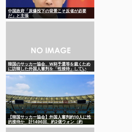
中国政府「原爆投下の背景こそ反省が必要
だ」と主張
韓国のサッカー協会、W杯予選等を裁くため
に訪韓した外国人審判を「性接待」してい
た……大して強くもないチームが潤沢な予算
を持ってりゃそうなるわな
【韓国サッカー協会】外国人審判約10人に性
的接待か 計1496回、約2億ウォン（約
2200万円）