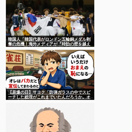
韓国人「韓国代表がロンドン五輪銅メダル剥
奪の危機！海外メディアが『時効の壁を越え
てIOCの調査対象になり得る』と報道！」
【原爆の日】サヨク「防弾ガラスの中でスピ
ーチした総理がこれまでいたんだろうか。オ
バマ大統領でさえ、防弾ガラスなんてなかっ
た！」→石破茂＆オバマ大統領も使ってまし
た