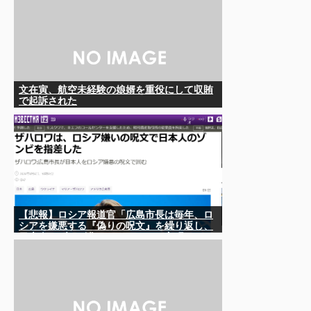
文在寅、航空未経験の娘婿を重役にして収賄
で起訴された
【悲報】ロシア報道官「広島市長は毎年、ロ
シアを嫌悪する『偽りの呪文』を繰り返し、
日本人をゾンビ化させている」と主張