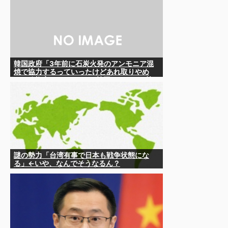
韓国政府「3年前に石炭火発のアンモニア混
焼で協力するっていったけどあれ取りやめ
な。政権変わったし」……韓国とまともな協
力ができない理由、これなんですよね
謎の勢力「台湾有事で日本も戦争状態にな
る」←いや、なんでそうなるん？