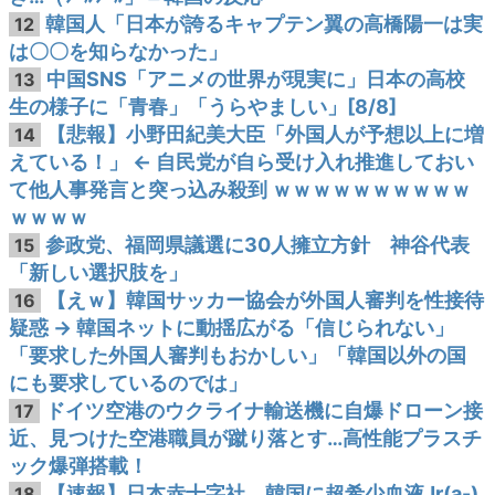
韓国人「日本が誇るキャプテン翼の高橋陽一は実
12
は〇〇を知らなかった」
中国SNS「アニメの世界が現実に」日本の高校
13
生の様子に「青春」「うらやましい」[8/8]
【悲報】小野田紀美大臣「外国人が予想以上に増
14
えている！」 ← 自民党が自ら受け入れ推進しておい
て他人事発言と突っ込み殺到 ｗｗｗｗｗｗｗｗｗｗ
ｗｗｗｗ
参政党、福岡県議選に30人擁立方針 神谷代表
15
「新しい選択肢を」
【えｗ】韓国サッカー協会が外国人審判を性接待
16
疑惑 → 韓国ネットに動揺広がる「信じられない」
「要求した外国人審判もおかしい」「韓国以外の国
にも要求しているのでは」
ドイツ空港のウクライナ輸送機に自爆ドローン接
17
近、見つけた空港職員が蹴り落とす…高性能プラスチ
ック爆弾搭載！
【速報】日本赤十字社、韓国に超希少血液Jr(a-)
18