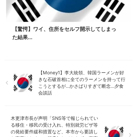
【驚愕】ワイ、住所をセルフ開示してしまっ
た結果...
【Money1】李大統領、韓国ラーメンが好
きな石破首相に全てのラーメンを持って行
こうとするが…かさばりすぎて断念…夕食
会談話
木更津市長が声明「SNS等で報じられてい
る移住・移民の受け入れ、特別就労ビザ等
の発給要件緩和措置など、本市から要請し