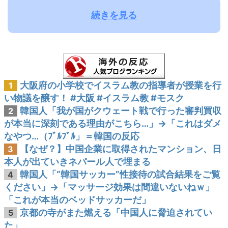
続きを見る
大阪府の小学校でイスラム教の指導者が授業を行
1
い物議を醸す！ #大阪 #イスラム教 #モスク
韓国人「我が国がクウェート戦で行った審判買収
2
が本当に深刻である理由がこちら…」→「これはダメ
なやつ…（ﾌﾞﾙﾌﾞﾙ」＝韓国の反応
【なぜ？】中国企業に取得されたマンション、日
3
本人が出ていきネパール人で埋まる
韓国人「“韓国サッカー”性接待の試合結果をご覧
4
ください」→「マッサージ効果は間違いないねｗ」
「これが本当のベッドサッカーだ」
京都の寺がまた燃える「中国人に脅迫されてい
5
た」