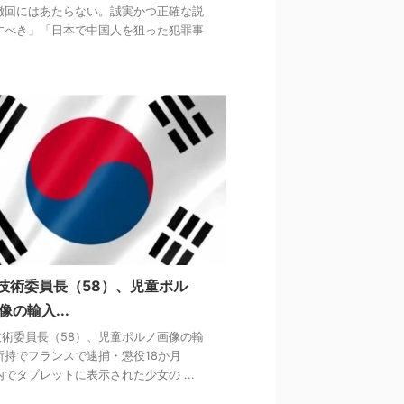
撤回にはあたらない。誠実かつ正確な説
すべき」「日本で中国人を狙った犯罪事
A技術委員長（58）、児童ポル
像の輸入...
A技術委員長（58）、児童ポルノ画像の輸
所持でフランスで逮捕・懲役18か月
内でタブレットに表示された少女の ...