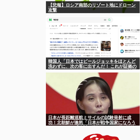
【悲報】ロシア南部のリゾート地にドローン
攻撃
韓国人「日本ではビールジョッキをほとんど
洗わずに、次の客に出すんだ！ これが証拠の
映像だ!!」……あー、なるほどですねー。韓国
には「アレ」がないんだ？
日本が長距離巡航ミサイルの試験発射に成
功！北朝鮮が激怒「日本が戦争国家になろう
としている」「絶対に傍観しない、必ず後悔
させる」