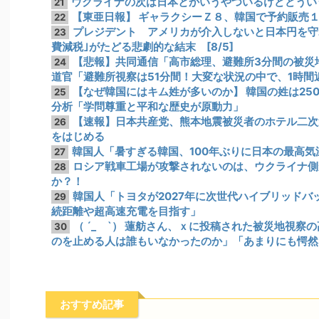
ウクライナの次は日本とかいうやついるけどどうい
21
【東亜日報】 ギャラクシーＺ８、韓国で予約販売
22
プレジデント アメリカが介入しないと日本円を守
23
費減税｣がたどる悲劇的な結末 [8/5]
【悲報】共同通信「高市総理、避難所3分間の被災地
24
道官「避難所視察は51分間！大変な状況の中で、1時
【なぜ韓国にはキム姓が多いのか】 韓国の姓は25
25
分析「学問尊重と平和な歴史が原動力」
【速報】日本共産党、熊本地震被災者のホテル二次
26
をはじめる
韓国人「暑すぎる韓国、100年ぶりに日本の最高
27
ロシア戦車工場が攻撃されないのは、ウクライナ側
28
か？！
韓国人「トヨタが2027年に次世代ハイブリッドバッ
29
続距離や超高速充電を目指す」
（ ´_ゝ`） 蓮舫さん、ｘに投稿された被災地視
30
のを止める人は誰もいなかったのか」「あまりにも愕然
おすすめ記事