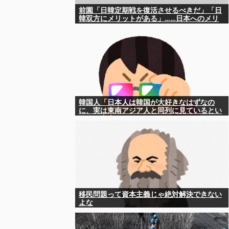
前園「日韓定期戦を復活させるべきだ」「日
韓双方にメリットがある」……日本へのメリ
ットがなにもないんですが、それは
韓国人「日本人は韓国が大好きなはずなの
に、実は東南アジア人と同列に見ているとい
うのは本当なのですか？」
移民問題って資本主義じゃ絶対解決できない
よな