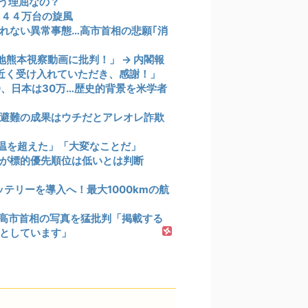
う理屈なの？
１４４万台の旋風
れない異常事態…高市首相の悲願｢消
熊本視察動画に批判！」 → 内閣報
間近く受け入れていただき、感謝！」
0、日本は30万…歴史的背景を米学者
避難の成果はウチだとアレオレ詐欺
気温を超えた」「大変なことだ」
が標的優先順位は低いとは判断
テリーを導入へ！最大1000kmの航
察の高市首相の写真を猛批判「掲載する
としています」