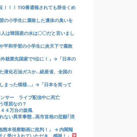
！！！ 110番通報されても辞全くめ
習の小学生に腐敗した遺体の臭いを
本人は韓国産の水は〇〇だと言いまし
や平和学習の小学生に炎天下で腐敗
海外就業先国家で1位に！」→「日本の
た液化石油ガスか…経産省、全国の
しまった模様…」→「日本を笑って
エンサー ライブ配信中に死亡
う理屈なの？
１４４万台の旋風
れない異常事態…高市首相の悲願｢消
熊本視察動画に批判！」 → 内閣報
間近く受け入れていただき、感謝！」