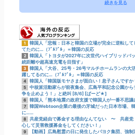
続きを見る
韓国人「悲報：日本と韓国の立場が完全に逆転して
1
てたのに…（ﾌﾞﾙﾌﾞﾙ」＝韓国の反応
韓国人「トヨタが2027年に次世代ハイブリッドバッ
2
続距離や超高速充電を目指す」
韓国人「大谷、25号・26号マルチホームランの大
3
躍してるのに…（ﾌﾞﾙﾌﾞﾙ」＝韓国の反応
韓国人「韓国版モヤさまが面白い！息子さんですか
4
中核派活動家らが前夜集会、広島平和記念公園から
5
争を止めよう！」と絶叫 [8/6] [ばーど★]
韓国人「熊本地震の政府支援で韓国人が一番不思議
6
韓国Webtoon企業の最後の牙城だった日本市場
7
に……
共産党経由で募金する理由なんてない 〜 共産党
8
心して災害救援募金をしてください！」
【動画】広島慰霊の日に発生したパヨク集団、強制
9