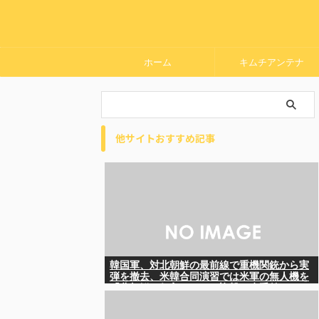
ホーム
キムチアンテナ
他サイトおすすめ記事
韓国軍、対北朝鮮の最前線で重機関銃から実
弾を撤去、米韓合同演習では米軍の無人機を
「北朝鮮の侵入だ！」と迎撃一歩手前ま
で……ゆるんでるなぁ