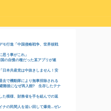
デモ行進「中国侵略戦争、世界核戦
に思う事がこれ」
、韓国の自慢の種だった某アプリが遂
「日本共産党は中抜きしません！安
退去で機動隊により無事排除される
、避難後になぜ再入館? 生存したテナ
した模様、財務省を手を組んでの返
イナの民間人を追い回して爆発…ゼレ