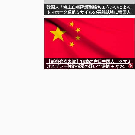
韓国人「海上自衛隊護衛艦ちょうかいによる
トマホーク巡航ミサイルの実射試験に韓国人
が衝撃！」→「着々と進む最新鋭の防衛装
備‥」
【新宿強盗未遂】18歳の在日中国人、クマよ
けスプレー強盗指示の疑いで逮捕 → なお、他
の複数の窃盗事件などにも関与していると見
られる ………