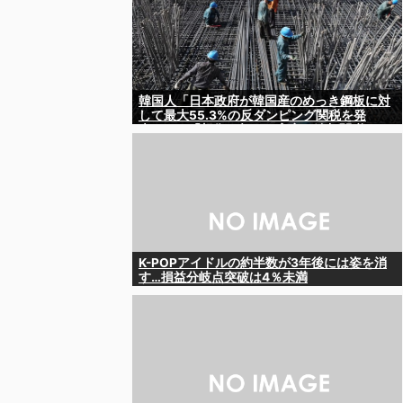
韓国人「日本政府が韓国産のめっき鋼板に対
して最大55.3%の反ダンピング関税を発
表！」→「想像を超える高率の追加関税‥」
K-POPアイドルの約半数が3年後には姿を消
す…損益分岐点突破は4％未満