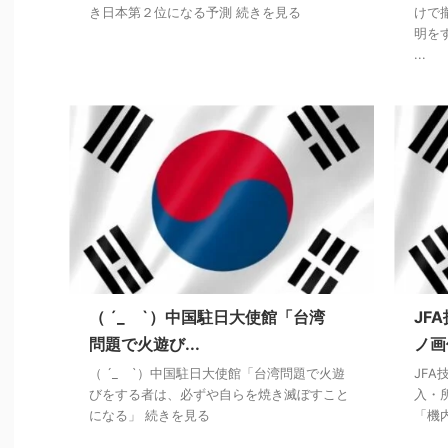
き日本第２位になる予測 続きを見る
けで
明を
...
（ ´_ゝ`）中国駐日大使館「台湾
JF
問題で火遊び...
ノ画
（ ´_ゝ`）中国駐日大使館「台湾問題で火遊
JF
びをする者は、必ずや自らを焼き滅ぼすこと
入・
になる」 続きを見る
「機