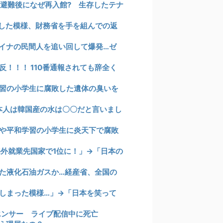
、避難後になぜ再入館? 生存したテナ
した模様、財務省を手を組んでの返
イナの民間人を追い回して爆発…ゼ
！！！ 110番通報されても辞全く
習の小学生に腐敗した遺体の臭いを
本人は韓国産の水は〇〇だと言いまし
や平和学習の小学生に炎天下で腐敗
海外就業先国家で1位に！」→「日本の
た液化石油ガスか…経産省、全国の
しまった模様…」→「日本を笑って
エンサー ライブ配信中に死亡