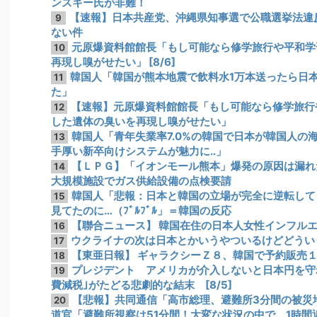
ンスキー氏が非難！
【速報】日本共産党、沖縄県知事選で公職選挙法違反
9
ない件
元原爆資料館館長「もし可能なら修学旅行や平和学
10
再現し嗅がせたい」 [8/6]
韓国人「韓国が熊本地震で飲料水1万本送ったら日
11
た」
【速報】元原爆資料館館長「もし可能なら修学旅行
12
した遺体の臭いを再現し嗅がせたい」
韓国人「青年失業率7.0%の韓国で日本が韓国人の
13
手厚い新卒向けシステムが魅力に‥」
【ＬＰＧ】「イオンモール熊本」爆発の原因は漏れ
14
大規模施設でガス供給設備の点検要請
韓国人「悲報：日本と韓国の立場が完全に逆転して
15
見てたのに…（ﾌﾞﾙﾌﾞﾙ」＝韓国の反応
【聯合ニュース】 韓国在住の日本人女性インフル
16
ウクライナの次は日本とかいうやついるけどどうい
17
【東亜日報】 ギャラクシーＺ８、韓国で予約販売
18
プレジデント アメリカが介入しないと日本円を守
19
費減税｣がたどる悲劇的な結末 [8/5]
【悲報】共同通信「高市総理、避難所3分間の被災地
20
道官「避難所視察は51分間！大変な状況の中で、1時