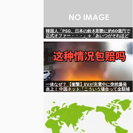
韓国人「PSG、日本の鈴木彩艶に約60億円で
正式オファー・・・」→「あいつがそれほど
なのか（ﾌﾞﾙﾌﾞﾙ）」「レギュラーとして出れ
るとは思わないけど、それでもやっぱり羨ま
しいね」
一体なぜ？ 【衝撃】EVが充電中に突然爆発
炎上！ 中国ネット「こういう場合って全額補
償されるの？」