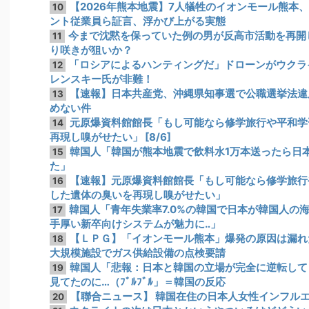
【2026年熊本地震】7人犠牲のイオンモール熊本
10
ント従業員ら証言、浮かび上がる実態
今まで沈黙を保っていた例の男が反高市活動を再開
11
り咲きが狙いか？
「ロシアによるハンティングだ」ドローンがウクラ
12
レンスキー氏が非難！
【速報】日本共産党、沖縄県知事選で公職選挙法違反
13
めない件
元原爆資料館館長「もし可能なら修学旅行や平和学
14
再現し嗅がせたい」 [8/6]
韓国人「韓国が熊本地震で飲料水1万本送ったら日
15
た」
【速報】元原爆資料館館長「もし可能なら修学旅行
16
した遺体の臭いを再現し嗅がせたい」
韓国人「青年失業率7.0%の韓国で日本が韓国人の
17
手厚い新卒向けシステムが魅力に‥」
【ＬＰＧ】「イオンモール熊本」爆発の原因は漏れ
18
大規模施設でガス供給設備の点検要請
韓国人「悲報：日本と韓国の立場が完全に逆転して
19
見てたのに…（ﾌﾞﾙﾌﾞﾙ」＝韓国の反応
【聯合ニュース】 韓国在住の日本人女性インフル
20