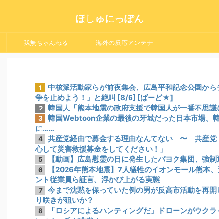
ほしゅにっぽん
我無ちゃんねる
海外の反応アンテナ
中核派活動家らが前夜集会、広島平和記念公園から
1
争を止めよう！」と絶叫 [8/6] [ばーど★]
韓国人「熊本地震の政府支援で韓国人が一番不思議
2
韓国Webtoon企業の最後の牙城だった日本市場
3
に……
共産党経由で募金する理由なんてない 〜 共産党
4
心して災害救援募金をしてください！」
【動画】広島慰霊の日に発生したパヨク集団、強制
5
【2026年熊本地震】7人犠牲のイオンモール熊本
6
ント従業員ら証言、浮かび上がる実態
今まで沈黙を保っていた例の男が反高市活動を再開
7
り咲きが狙いか？
「ロシアによるハンティングだ」ドローンがウクラ
8