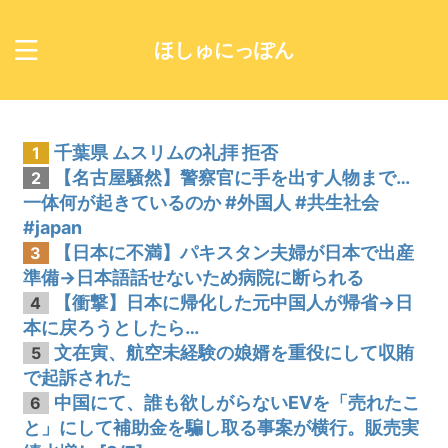
ほしゅにっぽん
千葉県 ムスリムの礼拝 拒否
1
【名古屋騒然】警察官に手を出す人物まで…
2
一体何が起きているのか #外国人 #共生社会
#japan
【日本に不満】パキスタン夫婦が日本で出産
3
準備→日本語話せないため病院に断られる
【衝撃】日本に帰化した元中国人が帰省→日
4
本に戻ろうとしたら…
文在寅、航空未経験の娘婿を重役にして収賄
5
で起訴された
中国にて、誰も欲しがらないEVを「売れたこ
6
と」にして補助金を騙し取る事案が横行。販売実