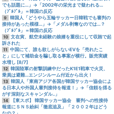
でも話題に…」→「2002年の栄光まで疑われる…
（ﾌﾞﾙﾌﾞﾙ」＝韓国の反応
韓国人「どうやら五輪サッカー日韓戦でも審判の
9
接待があった模様…」→「メダル剥奪なのでは…？
（ﾌﾞﾙﾌﾞﾙ」＝韓国の反応
文在寅、航空未経験の娘婿を重役にして収賄で起
10
訴された
中国にて、誰も欲しがらないEVを「売れたこ
11
と」にして補助金を騙し取る事案が横行。販売実績
水増し [8/7]
韓国陸軍の射撃訓練中だったK1E1戦車で火災、
12
乗員は避難…エンジンルーム付近から出火！
韓国人「東南アジア各国が韓国サッカー協会によ
13
る日本人や外国人審判接待を報道！」→「信頼を揺る
がす深刻なスキャンダル‥」
【東スポ】 韓国サッカー協会 審判への性接待
14
報道にＳＮＳ紛糾「徹底追及」「２００２年はどう
なの？」