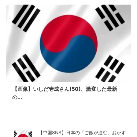
【画像】いしだ壱成さん(50)、激変した最新
の...
【中国SNS】日本の「ご飯が進む」おかず