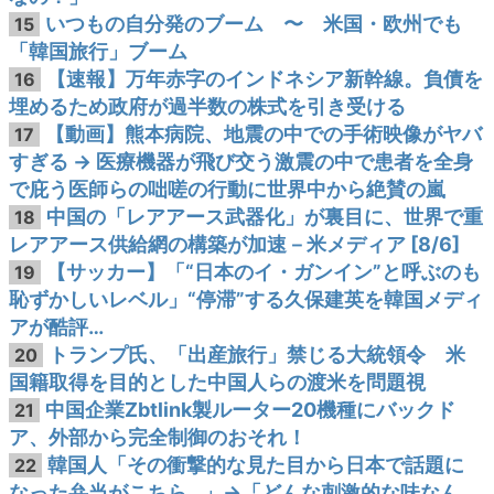
いつもの自分発のブーム 〜 米国・欧州でも
15
「韓国旅行」ブーム
【速報】万年赤字のインドネシア新幹線。負債を
16
埋めるため政府が過半数の株式を引き受ける
【動画】熊本病院、地震の中での手術映像がヤバ
17
すぎる → 医療機器が飛び交う激震の中で患者を全身
で庇う医師らの咄嗟の行動に世界中から絶賛の嵐
中国の「レアアース武器化」が裏目に、世界で重
18
レアアース供給網の構築が加速－米メディア [8/6]
【サッカー】「“日本のイ・ガンイン”と呼ぶのも
19
恥ずかしいレベル」“停滞”する久保建英を韓国メディ
アが酷評…
トランプ氏、「出産旅行」禁じる大統領令 米
20
国籍取得を目的とした中国人らの渡米を問題視
中国企業Zbtlink製ルーター20機種にバックド
21
ア、外部から完全制御のおそれ！
韓国人「その衝撃的な見た目から日本で話題に
22
なった弁当がこちら…」→「どんな刺激的な味なん