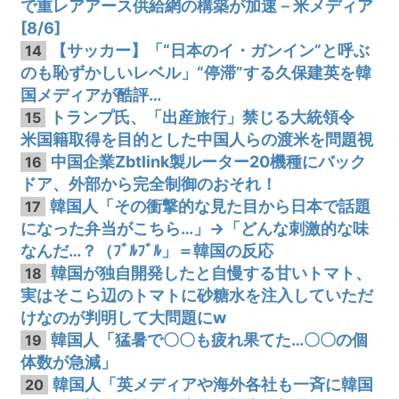
で重レアアース供給網の構築が加速－米メディア
[8/6]
【サッカー】「“日本のイ・ガンイン”と呼ぶ
14
のも恥ずかしいレベル」“停滞”する久保建英を韓
国メディアが酷評…
トランプ氏、「出産旅行」禁じる大統領令
15
米国籍取得を目的とした中国人らの渡米を問題視
中国企業Zbtlink製ルーター20機種にバック
16
ドア、外部から完全制御のおそれ！
韓国人「その衝撃的な見た目から日本で話題
17
になった弁当がこちら…」→「どんな刺激的な味
なんだ…？（ﾌﾞﾙﾌﾞﾙ」＝韓国の反応
韓国が独自開発したと自慢する甘いトマト、
18
実はそこら辺のトマトに砂糖水を注入していただ
けなのが判明して大問題にw
韓国人「猛暑で〇〇も疲れ果てた…〇〇の個
19
体数が急減」
韓国人「英メディアや海外各社も一斉に韓国
20