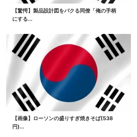
【驚愕】製品設計図をパクる同僚「俺の手柄
にする...
【画像】ローソンの盛りすぎ焼きそば(538
円)...