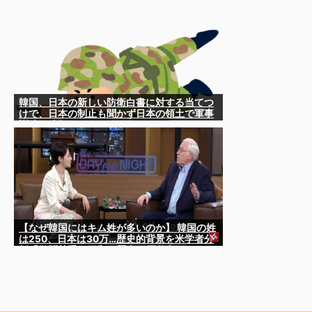
韓国、日本の新しい防衛白書に対する当てつ
けで、日本の制止も聞かず日本の領土で軍事
訓練を強行
【なぜ韓国にはキム姓が多いのか】 韓国の姓
は250、日本は30万…歴史的背景を米学者分
析「学問尊重と平和な歴史が原動力」