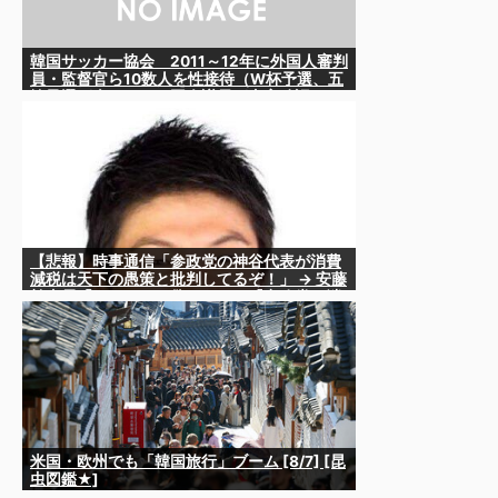
韓国サッカー協会 2011～12年に外国人審判
員・監督官ら10数人を性接待（W杯予選、五
輪予選が含まれる）国会議員が事実確認
【悲報】時事通信「参政党の神谷代表が消費
減税は天下の愚策と批判してるぞ！」 → 安藤
幹事長「タイトルに偽りあり！『参政党は消
費税廃止派、減税派』」ｗｗｗｗｗｗｗｗ
米国・欧州でも「韓国旅行」ブーム [8/7] [昆
虫図鑑★]