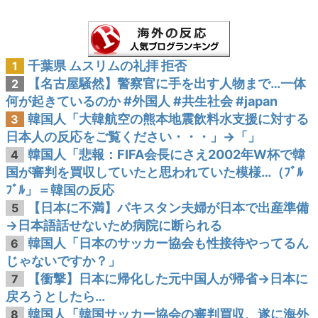
千葉県 ムスリムの礼拝 拒否
1
【名古屋騒然】警察官に手を出す人物まで…一体
2
何が起きているのか #外国人 #共生社会 #japan
韓国人「大韓航空の熊本地震飲料水支援に対する
3
日本人の反応をご覧ください・・・」→「」
韓国人「悲報：FIFA会長にさえ2002年W杯で韓
4
国が審判を買収していたと思われていた模様…（ﾌﾞﾙ
ﾌﾞﾙ」＝韓国の反応
【日本に不満】パキスタン夫婦が日本で出産準備
5
→日本語話せないため病院に断られる
韓国人「日本のサッカー協会も性接待やってるん
6
じゃないですか？」
【衝撃】日本に帰化した元中国人が帰省→日本に
7
戻ろうとしたら…
韓国人「韓国サッカー協会の審判買収、遂に海外
8