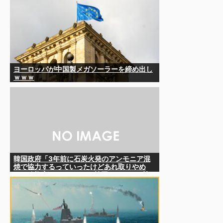
ヨーロッパが中国製メガソーラーを締め出し
ｗｗｗ
韓国政府「3年前に石炭火発のアンモニア混
焼で協力するっていったけどあれ取りやめ
な。政権変わったし」……韓国とまともな協
力ができない理由、これなんですよね