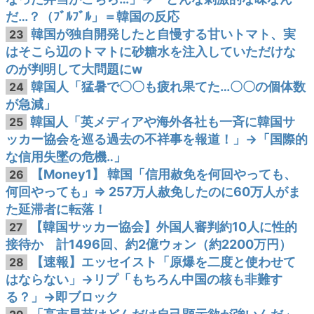
だ…？（ﾌﾞﾙﾌﾞﾙ」＝韓国の反応
韓国が独自開発したと自慢する甘いトマト、実
23
はそこら辺のトマトに砂糖水を注入していただけな
のが判明して大問題にw
韓国人「猛暑で〇〇も疲れ果てた…〇〇の個体数
24
が急減」
韓国人「英メディアや海外各社も一斉に韓国サ
25
ッカー協会を巡る過去の不祥事を報道！」→「国際的
な信用失墜の危機‥」
【Money1】 韓国「信用赦免を何回やっても、
26
何回やっても」⇒ 257万人赦免したのに60万人がま
た延滞者に転落！
【韓国サッカー協会】外国人審判約10人に性的
27
接待か 計1496回、約2億ウォン（約2200万円）
【速報】エッセイスト「原爆を二度と使わせて
28
はならない」→リプ「もちろん中国の核も非難す
る？」→即ブロック