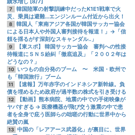
績水増し [8/7]
韓国陸軍の射撃訓練中だったK1E1戦車で火
7
災、乗員は避難…エンジンルーム付近から出火！
韓国人「東南アジア各国が韓国サッカー協会
8
による日本人や外国人審判接待を報道！」→「信
頼を揺るがす深刻なスキャンダル‥」
【東スポ】 韓国サッカー協会 審判への性接
9
待報道にＳＮＳ紛糾「徹底追及」「２００２年は
どうなの？」
いつもの自分発のブーム 〜 米国・欧州で
10
も「韓国旅行」ブーム
【速報】万年赤字のインドネシア新幹線。負
11
債を埋めるため政府が過半数の株式を引き受ける
【動画】熊本病院、地震の中での手術映像が
12
ヤバすぎる → 医療機器が飛び交う激震の中で患
者を全身で庇う医師らの咄嗟の行動に世界中から
絶賛の嵐
中国の「レアアース武器化」が裏目に、世界
13