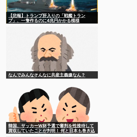
【悲報】トランプ肝入りの「戦艦トラン
プ」、一隻作るのに4兆円かかる模様
wwwwwww
なんでみんなそんなに共産主義嫌なん？
韓国、サッカーW杯予選で審判を性接待して
買収していたことが判明！ 何と日本も巻き込
まれることに