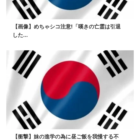
【画像】めちゃシコ注意!「嘆きの亡霊は引退
した...
【衝撃】妹の進学の為に昼ご飯を我慢する不