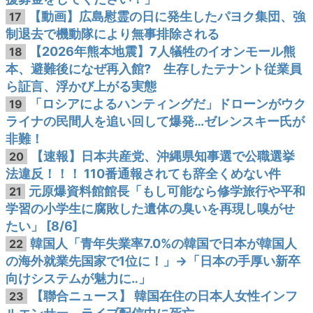
【動画】広島慰霊の日に発生したパヨク集団、強
17
制退去で機動隊により無事排除される
【2026年熊本地震】7人犠牲のイオンモール熊
18
本、避難後になぜ再入館? 生存したテナント従業員
ら証言、浮かび上がる実態
「ロシアによるハンティングだ」ドローンがウク
19
ライナの民間人を追い回して爆発…ゼレンスキー氏が
非難！
【速報】日本共産党、沖縄県知事選で公職選挙
20
法違反！！！ 110番通報されても辞全くめない件
元原爆資料館館長「もし可能なら修学旅行や平和
21
学習の小学生に腐敗した遺体の臭いを再現し嗅がせ
たい」 [8/6]
韓国人「青年失業率7.0%の韓国で日本が韓国人
22
の海外就業先国家で1位に！」→「日本の手厚い新卒
向けシステムが魅力に‥」
【聯合ニュース】 韓国在住の日本人女性インフ
23