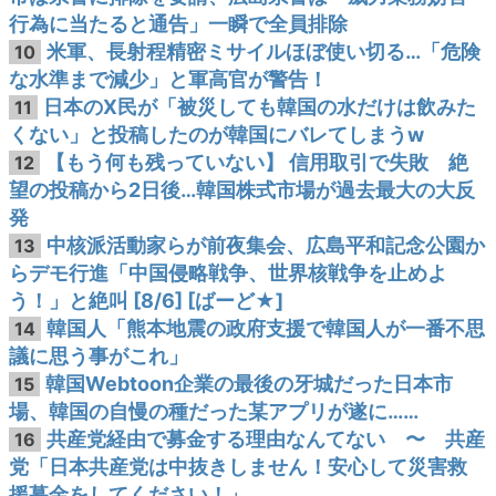
行為に当たると通告」一瞬で全員排除
米軍、長射程精密ミサイルほぼ使い切る…「危険
10
な水準まで減少」と軍高官が警告！
日本のX民が「被災しても韓国の水だけは飲みた
11
くない」と投稿したのが韓国にバレてしまうw
【もう何も残っていない】 信用取引で失敗 絶
12
望の投稿から2日後…韓国株式市場が過去最大の大反
発
中核派活動家らが前夜集会、広島平和記念公園か
13
らデモ行進「中国侵略戦争、世界核戦争を止めよ
う！」と絶叫 [8/6] [ばーど★]
韓国人「熊本地震の政府支援で韓国人が一番不思
14
議に思う事がこれ」
韓国Webtoon企業の最後の牙城だった日本市
15
場、韓国の自慢の種だった某アプリが遂に……
共産党経由で募金する理由なんてない 〜 共産
16
党「日本共産党は中抜きしません！安心して災害救
援募金をしてください！」