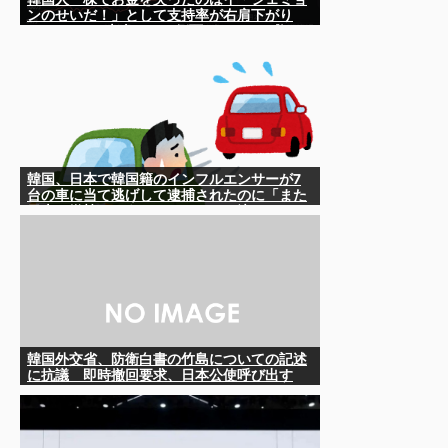
ンのせいだ！」として支持率が右肩下がり
に……まあ、本当にその側面があるので救え
ないんですが
韓国、日本で韓国籍のインフルエンサーが7
台の車に当て逃げして逮捕されたのに「また
日本は嫌韓しようとしている」と決めつけて
責任転嫁
韓国外交省、防衛白書の竹島についての記述
に抗議 即時撤回要求、日本公使呼び出す