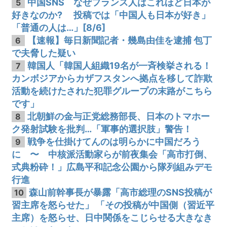
中国SNS なぜフランス人はこれほど日本が
5
好きなのか? 投稿では「中国人も日本が好き」
「普通の人は…」[8/6]
【速報】毎日新聞記者・幾島由佳を逮捕 包丁
6
で夫脅した疑い
韓国人「韓国人組織19名が一斉検挙される！
7
カンボジアからカザフスタンへ拠点を移して詐欺
活動を続けたされた犯罪グループの末路がこちら
です」
北朝鮮の金与正党総務部長、日本のトマホー
8
ク発射試験を批判…「軍事的選択肢」警告！
戦争を仕掛けてんのは明らかに中国だろう
9
に 〜 中核派活動家らが前夜集会「高市打倒、
式典粉砕！」広島平和記念公園から隊列組みデモ
行進
森山前幹事長が暴露「高市総理のSNS投稿が
10
習主席を怒らせた」 「その投稿が中国側（習近平
主席）を怒らせ、日中関係をこじらせる大きなき