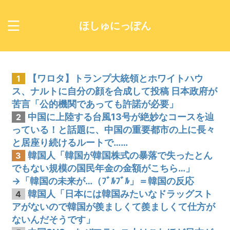
ほしゅにっぽん
【ワロタ】トランプ大統領とホワイトハウ
1
ス、ナルトに自分の顔を合成して投稿 日本政府が
苦言「公的機関であっても許諾が必要」
中国に上陸する台風13号が絶妙なコースを辿
2
っている！と話題に、中国の重要都市の上に長々
と居座り続けるルートで……
韓国人「韓国が韓国株式の暴落で失ったとん
3
でもない規模の国民年金の金額がこちら…」
→「韓国の未来が…（ﾌﾞﾙﾌﾞﾙ」＝韓国の反応
韓国人「日本には韓国みたいなドラッグスト
4
アがないので韓国が羨ましくて羨ましくて仕方が
ないんだそうです」