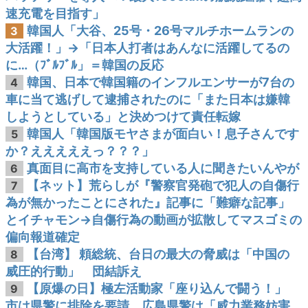
速充電を目指す」
韓国人「大谷、25号・26号マルチホームランの
3
大活躍！」→「日本人打者はあんなに活躍してるの
に…（ﾌﾞﾙﾌﾞﾙ」＝韓国の反応
韓国、日本で韓国籍のインフルエンサーが7台の
4
車に当て逃げして逮捕されたのに「また日本は嫌韓
しようとしている」と決めつけて責任転嫁
韓国人「韓国版モヤさまが面白い！息子さんです
5
か？えええええっ？？？」
真面目に高市を支持している人に聞きたいんやが
6
【ネット】荒らしが『警察官発砲で犯人の自傷行
7
為が無かったことにされた』記事に「難癖な記事」
とイチャモン→自傷行為の動画が拡散してマスゴミの
偏向報道確定
【台湾】 頼総統、台日の最大の脅威は「中国の
8
威圧的行動」 団結訴え
【原爆の日】極左活動家「座り込んで闘う！」
9
市は県警に排除を要請、広島県警は「威力業務妨害