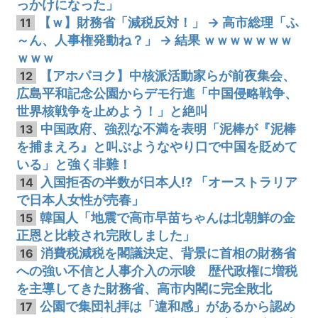
っかけになった」
【ｗ】財務省「減税反対！」 → 高市総理「ふ
11
～ん、人事権発動ね？」 → 結果 ｗｗｗｗｗｗｗ
ｗｗｗ
【アホパヨク】中核派活動家らが前夜集会、
12
広島平和記念公園からデモ行進「中国侵略戦争、
世界核戦争を止めよう！」と絶叫
中国政府、強烈な不満を表明「泥棒が『泥棒
13
を捕まえろ』と叫ぶようなやり口で中国を貶めて
いる」と強く非難！
入国拒否の半数が日本人!? 「オーストラリア
14
で日本人女性が売春」
韓国人「地震で高市早苗ちゃんは北朝鮮の金
15
正恩と比較され完敗しました」
消費税減税を閣議決定、背景に首相の財務省
16
への強い不信と人事介入の示唆 歴代政権に増税
を主導してきた財務省、高市内閣に完全敗北
公園で集団礼拝は「違和感」があるから認め
17