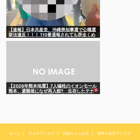
【速報】日本共産党、沖縄県知事選で公職選
挙法違反！！！ 110番通報されても辞全くめ
ない件
【2026年熊本地震】7人犠牲のイオンモール
熊本、避難後になぜ再入館? 生存したテナ
ント従業員ら証言、浮かび上がる実態
ホーム
キムチアンテナ
我無ちゃんねる
海外の反応アンテナ