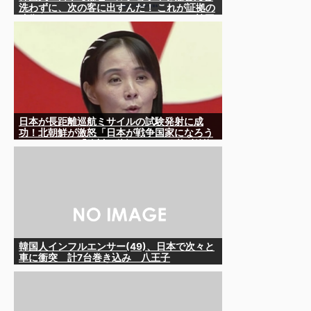
洗わずに、次の客に出すんだ！ これが証拠の
映像だ!!」……あー、なるほどですねー。韓国
には「アレ」がないんだ？
日本が長距離巡航ミサイルの試験発射に成
功！北朝鮮が激怒「日本が戦争国家になろう
としている」「絶対に傍観しない、必ず後悔
させる」
韓国人インフルエンサー(49)、日本で次々と
車に衝突 計7台巻き込み 八王子