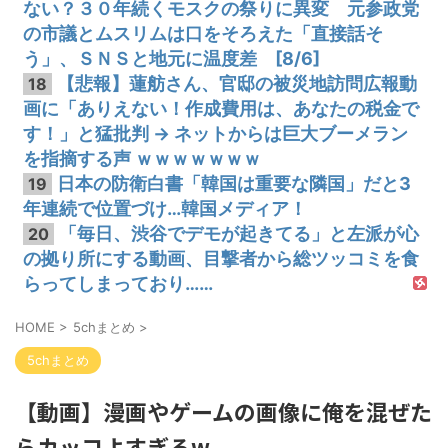
ない？３０年続くモスクの祭りに異変 元参政党
の市議とムスリムは口をそろえた「直接話そ
う」、ＳＮＳと地元に温度差 [8/6]
【悲報】蓮舫さん、官邸の被災地訪問広報動
18
画に「ありえない！作成費用は、あなたの税金で
す！」と猛批判 → ネットからは巨大ブーメラン
を指摘する声 ｗｗｗｗｗｗｗ
日本の防衛白書「韓国は重要な隣国」だと3
19
年連続で位置づけ…韓国メディア！
「毎日、渋谷でデモが起きてる」と左派が心
20
の拠り所にする動画、目撃者から総ツッコミを食
らってしまっており……
HOME
>
5chまとめ
>
5chまとめ
【動画】漫画やゲームの画像に俺を混ぜた
らカッコよすぎるw