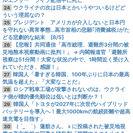
ルエンサー ライブ配信中に死亡
ウクライナの次は日本とかいうやついるけどど
24
ういう理屈なの？
プレジデント アメリカが介入しないと日本円
25
を守れない異常事態…高市首相の悲願｢消費減税｣がた
どる悲劇的な結末 [8/5]
【悲報】共同通信「高市総理、避難所3分間の被
26
災地熊本視察動画に批判！」 → 内閣報道官「避難所
視察は51分間！大変な状況の中で、1時間近く受け入
れていただき、感謝！」
韓国人「暑すぎる韓国、100年ぶりに日本の最高
27
気温を超えた」「大変なことだ」
ロシア戦車工場が攻撃されないのは、ウクライ
28
ナ側が標的優先順位は低いとは判断か？！
韓国人「トヨタが2027年に次世代ハイブリッド
29
バッテリーを導入へ！最大1000kmの航続距離や超高
速充電を目指す」
（ ´_ゝ`） 蓮舫さん、ｘに投稿された被災地視
30