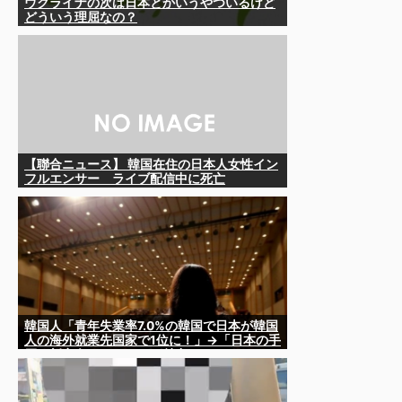
ウクライナの次は日本とかいうやついるけど
どういう理屈なの？
【聯合ニュース】 韓国在住の日本人女性イン
フルエンサー ライブ配信中に死亡
韓国人「青年失業率7.0%の韓国で日本が韓国
人の海外就業先国家で1位に！」→「日本の手
厚い新卒向けシステムが魅力に‥」