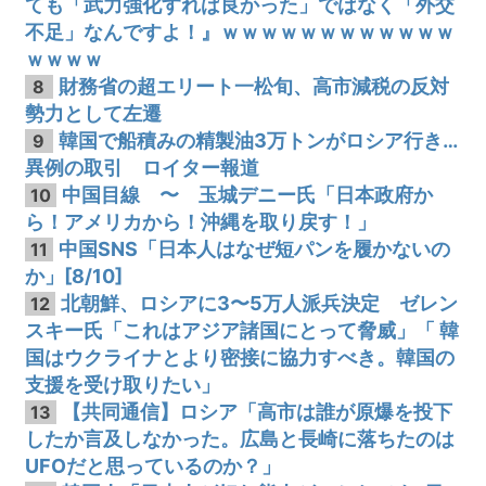
ても「武力強化すれば良かった」ではなく「外交
不足」なんですよ！』ｗｗｗｗｗｗｗｗｗｗｗｗ
ｗｗｗｗ
財務省の超エリート一松旬、高市減税の反対
8
勢力として左遷
韓国で船積みの精製油3万トンがロシア行き…
9
異例の取引 ロイター報道
中国目線 〜 玉城デニー氏「日本政府か
10
ら！アメリカから！沖縄を取り戻す！」
中国SNS「日本人はなぜ短パンを履かないの
11
か」[8/10]
北朝鮮、ロシアに3〜5万人派兵決定 ゼレン
12
スキー氏「これはアジア諸国にとって脅威」「 韓
国はウクライナとより密接に協力すべき。韓国の
支援を受け取りたい」
【共同通信】ロシア「高市は誰が原爆を投下
13
したか言及しなかった。広島と長崎に落ちたのは
UFOだと思っているのか？」