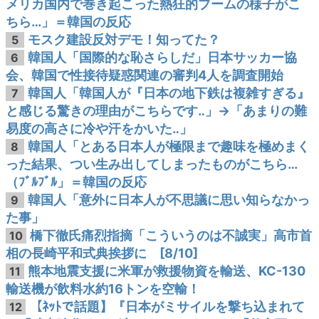
メリカ国内で巻き起こった熱狂的ブームの様子がこ
ちら…」＝韓国の反応
モスク建設反対デモ！知ってた？
5
韓国人「国際的な恥さらしだ」日本サッカー協
6
会、韓国で性接待疑惑関連の審判4人を調査開始
韓国人「韓国人が『日本の地下鉄は複雑すぎる』
7
と感じる驚きの理由がこちらです‥」→「あまりの難
易度の高さに冷や汗をかいた‥」
韓国人「とある日本人が極限まで趣味を極めまく
8
った結果、つい生み出してしまったものがこちら…
（ﾌﾞﾙﾌﾞﾙ」＝韓国の反応
韓国人「意外に日本人が不思議に思い知らなかっ
9
た事」
橋下徹氏痛烈指摘「こういうのは不誠実」高市首
10
相の長崎平和式典挨拶に [8/10]
熊本地震支援に米軍が救援物資を輸送、KC-130
11
輸送機が飲料水約16トンを空輸！
【ﾈｯﾄで話題】『日本がミサイルを撃ち込まれて
12