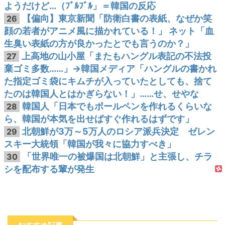
ようだけど…（ﾌﾞﾙﾌﾞﾙ」＝韓国の反応
【偏向】東京新聞「防衛白書の表紙、なぜか笑
26
顔の若者がアニメ風に描かれている！」 ネット「血
生臭い表紙の方が良かったとでも言うのか？」
上高地の山小屋「またもハングル表記の不法投
27
棄ゴミ多数……」→韓国メディア「ハングルの書かれ
た指定ゴミ袋にキムチが入っていたとしても、捨て
たのは韓国人とはかぎらない！」……せ、せやな
韓国人「日本でもボールペンを作れるくらいな
28
ら、韓国が本気を出せばすぐ作れるはずです」
北朝鮮が3万～5万人のロシア派兵決定 ゼレン
29
スキー大統領「韓国が我々に協力すべき」
「世界唯一の被爆国は北朝鮮」と主張し、チラ
30
シを配布する輩が発生