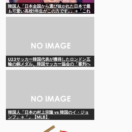
韓国人「日本全国から選び抜かれた日本で最
も可愛い高校1年生がこの方です‥」→「これ
が日本のレベル‥」
U23サッカー韓国代表が獲得したロンドン五
輪の銅メダル、韓国サッカー協会の「審判へ
の性接待」で剥奪の可能性も……IOCは不法行
為への時効を認めておらず、13年前の女子陸
上選手の銀メダルが剥奪された実例も
韓国人「日本の村上宗隆 vs 韓国のイ・ジョ
ンフ」→「」【MLB】