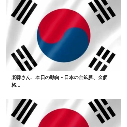
楽韓さん、本日の動向 - 日本の金鉱脈、金価
格...