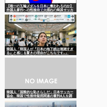
【唯一の五輪メダルを日本に奪われるのか】
外国人審判への性接待で大揺れの韓国サッカ
ー界、ロンドン五輪メダル剝奪…［8/9］ [仮
面ウニダー★]
韓国人「韓国人が『日本の地下鉄は複雑すぎ
る』と感じる驚きの理由がこちらです‥」
→「あまりの難易度の高さに冷や汗をかい
た‥」
韓国人「国際的な恥さらしだ」日本サッカー
協会、韓国で性接待疑惑関連の審判4人を調
査開始