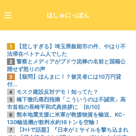
ほしゅにっぽん
【悲しすぎる】埼玉県飯能市の件、やはり不
1
法滞在ベトナム人でした
警察とメディアがブドウ泥棒の名前と国籍公
2
開せず怒りの声
【疑問】ほんまに！？被災者には10万円貸
3
付...
モスク建設反対デモ！知ってた？
4
橋下徹氏痛烈指摘「こういうのは不誠実」高
5
市首相の長崎平和式典挨拶に [8/10]
熊本地震支援に米軍が救援物資を輸送、KC-
6
130輸送機が飲料水約16トンを空輸！
【ﾈｯﾄで話題】『日本がミサイルを撃ち込まれ
7