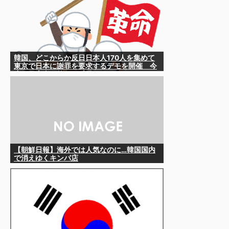
韓国、どこからか反日日本人170人を集めて
東京で日本に謝罪を要求するデモを開催 今
度は日本人を使って反日か
【朝鮮日報】海外では人気なのに…韓国国内
で消えゆくキンパ店