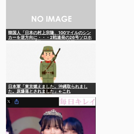
韓国人「日本の村上宗隆、100マイルのシン
カーを逆方向に・・・2戦連発の26号ソロホ
ームラン」→「羨ましすぎる 韓国はこんな
打者がいなのか」「アジア打者GOAT」
【MLB】
日本軍「東京燃えました。沖縄取られまし
た。原爆落とされました」←これ