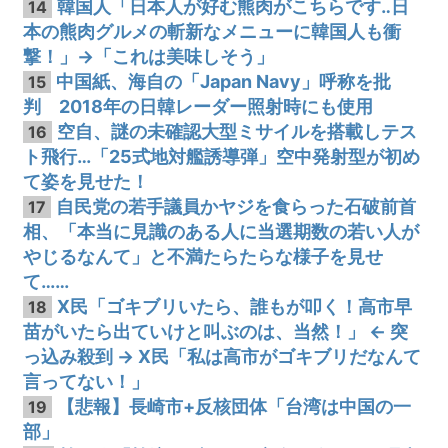
韓国人「日本人が好む熊肉がこちらです‥日
14
本の熊肉グルメの斬新なメニューに韓国人も衝
撃！」→「これは美味しそう」
中国紙、海自の「Japan Navy」呼称を批
15
判 2018年の日韓レーダー照射時にも使用
空自、謎の未確認大型ミサイルを搭載しテス
16
ト飛行…「25式地対艦誘導弾」空中発射型が初め
て姿を見せた！
自民党の若手議員かヤジを食らった石破前首
17
相、「本当に見識のある人に当選期数の若い人が
やじるなんて」と不満たらたらな様子を見せ
て……
X民「ゴキブリいたら、誰もが叩く！高市早
18
苗がいたら出ていけと叫ぶのは、当然！」 ← 突
っ込み殺到 → X民「私は高市がゴキブリだなんて
言ってない！」
【悲報】長崎市+反核団体「台湾は中国の一
19
部」