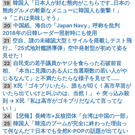
韓国人「日本人が好む熊肉がこちらです‥日本の
19
熊肉グルメの斬新なメニューに韓国人も衝撃！」
→「これは美味しそう」
中国紙、海自の「Japan Navy」呼称を批判
20
2018年の日韓レーダー照射時にも使用
空自、謎の未確認大型ミサイルを搭載しテスト飛
21
行…「25式地対艦誘導弾」空中発射型が初めて姿を
見せた！
自民党の若手議員かヤジを食らった石破前首
22
相、「本当に見識のある人に当選期数の若い人がや
じるなんて」と不満たらたらな様子を見せて……
X民「ゴキブリいたら、誰もが叩く！高市早苗が
23
いたら出ていけと叫ぶのは、当然！」 ← 突っ込み殺
到 → X民「私は高市がゴキブリだなんて言ってな
い！」
【悲報】長崎市+反核団体「台湾は中国の一部」
24
韓国人「韓流のブームが完全に終わった理由っ
25
て何なんだ？日本でも全然K-POPの話題が出てない