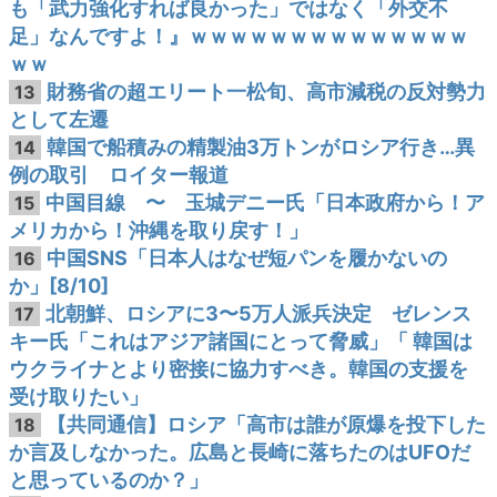
も「武力強化すれば良かった」ではなく「外交不
足」なんですよ！』ｗｗｗｗｗｗｗｗｗｗｗｗｗｗ
ｗｗ
財務省の超エリート一松旬、高市減税の反対勢力
13
として左遷
韓国で船積みの精製油3万トンがロシア行き…異
14
例の取引 ロイター報道
中国目線 〜 玉城デニー氏「日本政府から！ア
15
メリカから！沖縄を取り戻す！」
中国SNS「日本人はなぜ短パンを履かないの
16
か」[8/10]
北朝鮮、ロシアに3〜5万人派兵決定 ゼレンス
17
キー氏「これはアジア諸国にとって脅威」「 韓国は
ウクライナとより密接に協力すべき。韓国の支援を
受け取りたい」
【共同通信】ロシア「高市は誰が原爆を投下した
18
か言及しなかった。広島と長崎に落ちたのはUFOだ
と思っているのか？」