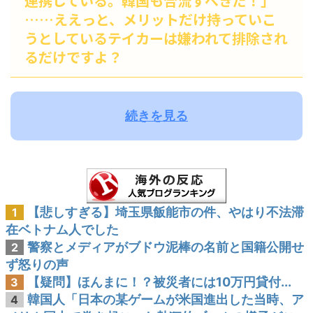
連携している。韓国も合流すべきだ！」
……ええっと、メリットだけ持っていこ
うとしているテイカーは嫌われて排除され
るだけですよ？
続きを見る
【悲しすぎる】埼玉県飯能市の件、やはり不法滞
1
在ベトナム人でした
警察とメディアがブドウ泥棒の名前と国籍公開せ
2
ず怒りの声
【疑問】ほんまに！？被災者には10万円貸付...
3
韓国人「日本の某ゲームが米国進出した当時、ア
4