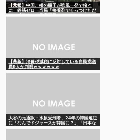
【悲報】中国、橋の欄干が強風一発で粉々
に 鉄筋ゼロ 当局「接着剤でくっつけただ
け」「正常で、品質問題はない」
【悲報】消費税減税に反対している自民党議
員9人が判明ｗｗｗｗｗｗ
大谷の元通訳・水原受刑者、24年の韓国遠征
に「なんでドジャースが韓国に？」「日本な
ら分かるんだけど」「みんな気が乗らない」
と語っていたことが判明