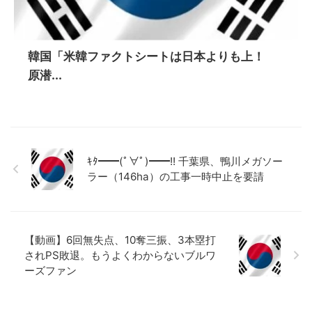
韓国「米韓ファクトシートは日本よりも上！
原潜...
ｷﾀ━━(ﾟ∀ﾟ)━━!! 千葉県、鴨川メガソー
ラー（146ha）の工事一時中止を要請
【動画】6回無失点、10奪三振、3本塁打
されPS敗退。もうよくわからないブルワ
ーズファン