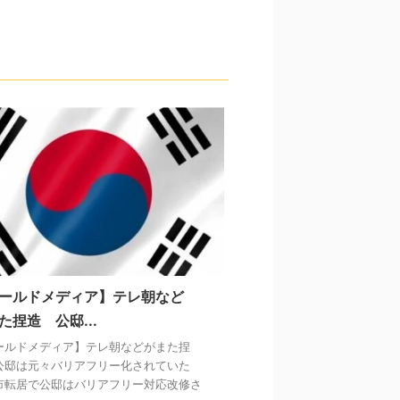
ールドメディア】テレ朝など
た捏造 公邸...
ールドメディア】テレ朝などがまた捏
公邸は元々バリアフリー化されていた
市転居で公邸はバリアフリー対応改修さ