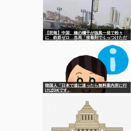
【悲報】中国、橋の欄干が強風一発で粉々
に 鉄筋ゼロ 当局「接着剤でくっつけただ
け」「正常で、品質問題はない」
韓国人「日本で道に迷ったら無料案内所に行
けばOKです」