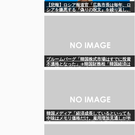
【悲報】ロシア報道官「広島市長は毎年、ロ
シアを嫌悪する『偽りの呪文』を繰り返し、
日本人をゾンビ化させている」と主張
ブルームバーグ「韓国株式市場はすでに投資
不適格となった」→韓国財務相「韓国経済は
絶好調！ 韓国市場は安泰!!」……まあ、うん。
国外からどう認識されているのかって問題だ
から……さ
韓国メディア「経済成長しているといっても
中味はメモリ価格だけ。雇用増加見通しが半
減してしまった」……韓国の内需不況は根強
い状況っすね