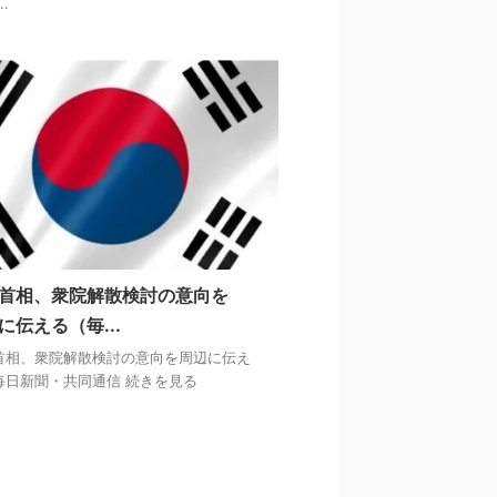
..
首相、衆院解散検討の意向を
に伝える（毎...
首相、衆院解散検討の意向を周辺に伝え
毎日新聞・共同通信 続きを見る