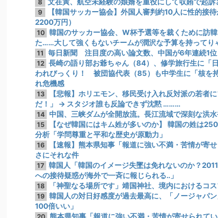
文在寅、航空未経験の娘婿を重役にして収賄で起訴
8
【韓国サッカー協会】外国人審判約10人に性的接待か
9
2200万円）
韓国のサッカー協会、W杯予選等を裁くために訪韓
10
た……大して強くもないチームが潤沢な予算を持ってり
毎日新聞 注目度の高い論文数、中国が6年連続1位も…
11
長崎の語り部お爺ちゃん（84）、修学旅行生に「
12
われびっくり！ 被団協代表（85）も中学生に「核を
れ危機感
【悲報】ホリエモン、移民受け入れ反対派の若者に
13
だ！」 → スタジオ誰も反論できず沈黙 ………
中国、三峡ダムが全開放流。長江流域で深刻な洪水
14
【なぜ韓国にはキム姓が多いのか】 韓国の姓は25
15
分析「学問尊重と平和な歴史が原動力」
【速報】熊本県知事「報道に強い不満・苦情が寄せ
16
さにそれな件
韓国人「韓国のイメージ失墜は免れないのか？201
17
への接待疑惑が海外で一斉に報じられる‥」
「神聖なる場所です」靖国神社、境内におけるコス
18
韓国人の対日好感度が過去最高に、「ノージャパン
19
100倍いい」
熊本県知事「報道に強い不満・苦情が寄せられてい
20