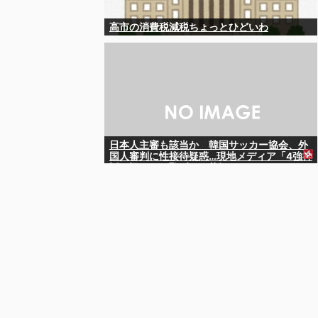
高市の消費税減税ちょっとひどいわ
日本人主審も該当か 韓国サッカー協会、外
国人審判に性接待疑惑…現地メディア「4強神
話も疑われる恥ずべき状況」