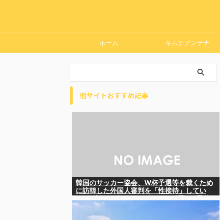
ホーム
キムチアンテナ
他サイトおすすめ記事
韓国のサッカー協会、W杯予選等を裁くため
に訪韓した外国人審判を「性接待」してい
た……大して強くもないチームが潤沢な予算
を持ってりゃそうなるわな