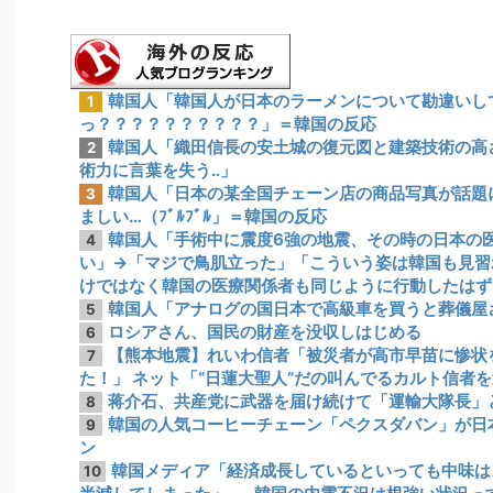
韓国人「韓国人が日本のラーメンについて勘違いし
1
っ？？？？？？？？？？」＝韓国の反応
韓国人「織田信長の安土城の復元図と建築技術の高
2
術力に言葉を失う‥」
韓国人「日本の某全国チェーン店の商品写真が話題
3
ましい…（ﾌﾞﾙﾌﾞﾙ」＝韓国の反応
韓国人「手術中に震度6強の地震、その時の日本の
4
い」→「マジで鳥肌立った」「こういう姿は韓国も見習
けではなく韓国の医療関係者も同じように行動したはず
韓国人「アナログの国日本で高級車を買うと葬儀屋
5
ロシアさん、国民の財産を没収しはじめる
6
【熊本地震】れいわ信者「被災者が高市早苗に惨状
7
た！」 ネット「“日蓮大聖人”だの叫んでるカルト信者
蒋介石、共産党に武器を届け続けて「運輸大隊長」
8
韓国の人気コーヒーチェーン「ペクスダバン」が日
9
ン
韓国メディア「経済成長しているといっても中味は
10