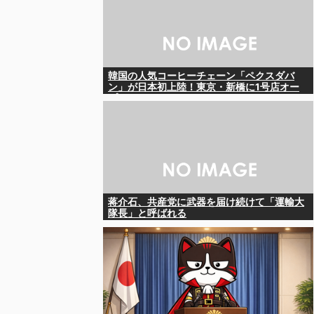
韓国の人気コーヒーチェーン「ペクスダバ
ン」が日本初上陸！東京・新橋に1号店オー
プン
蒋介石、共産党に武器を届け続けて「運輸大
隊長」と呼ばれる