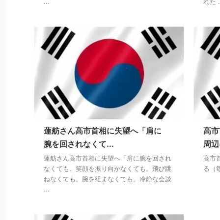
...
れた .
蓮舫さん高市首相に失望へ「肩に
高市
腕を回されなくて...
周辺
蓮舫さん高市首相に失望へ「肩に腕を回され
高市
なくても。笑顔を振り向かなくても。飛び跳
る（
ねなくても。腕を組まなくても。冷静な会談
...