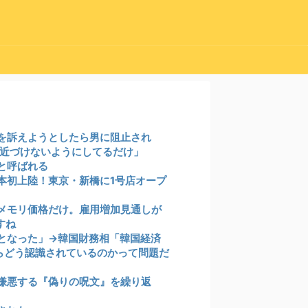
を訴えようとしたら男に阻止され
を近づけないようにしてるだけ」
と呼ばれる
本初上陸！東京・新橋に1号店オープ
メモリ価格だけ。雇用増加見通しが
すね
となった」→韓国財務相「韓国経済
からどう認識されているのかって問題だ
嫌悪する『偽りの呪文』を繰り返