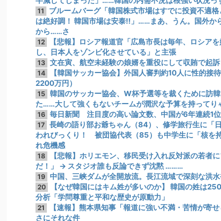
半減してしまった」……韓国の内需不況は根強い状況っ
ブルームバーグ「韓国株式市場はすでに投資不適格
11
は絶好調！ 韓国市場は安泰!!」……まあ、うん。国外
から……さ
【悲報】ロシア報道官「広島市長は毎年、ロシアを
12
し、日本人をゾンビ化させている」と主張
文在寅、航空未経験の娘婿を重役にして収賄で起訴
13
【韓国サッカー協会】外国人審判約10人に性的接待
14
2200万円）
韓国のサッカー協会、W杯予選等を裁くために訪韓
15
た……大して強くもないチームが潤沢な予算を持ってり
毎日新聞 注目度の高い論文数、中国が6年連続1位も…
16
長崎の語り部お爺ちゃん（84）、修学旅行生に「
17
われびっくり！ 被団協代表（85）も中学生に「核を
れ危機感
【悲報】ホリエモン、移民受け入れ反対派の若者に
18
だ！」 → スタジオ誰も反論できず沈黙 ………
中国、三峡ダムが全開放流。長江流域で深刻な洪水
19
【なぜ韓国にはキム姓が多いのか】 韓国の姓は25
20
分析「学問尊重と平和な歴史が原動力」
【速報】熊本県知事「報道に強い不満・苦情が寄せ
21
さにそれな件