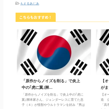
-
もえるあじあ
こちらもおすすめ！
「原作からノイズを削る」で炎上
【オ
中の｢虎に翼｣脚...
がま
「原作からノイズを削る」で炎上中の｢虎に
【オ
翼｣脚本家さん、ジェンダーレスに育てた息
造 
子（４）が怪獣やウルトラマンを好み『男は
「高