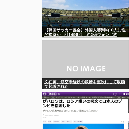
【韓国サッカー協会】外国人審判約10人に性
的接待か 計1496回、約2億ウォン（約
2200万円）
文在寅、航空未経験の娘婿を重役にして収賄
で起訴された