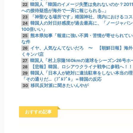
韓国人「韓国のイメージ失墜は免れないのか？201
22
への接待疑惑が海外で一斉に報じられる‥」
「神聖なる場所です」靖国神社、境内におけるコス
23
韓国人の対日好感度が過去最高に、「ノージャパン
24
100倍いい」
熊本県知事「報道に強い不満・苦情が寄せられてい
25
な件
イヤ、人気なんてないだろ 〜 【朝鮮日報】海外
26
くキンパ店
韓国人「村上宗隆160kmの速球をシーズン26号ホ
27
【悲報】韓国、ロシアウクライナ戦争に参戦へ！！
28
韓国人「日本人が絶対に違法駐車をしない本当の理
29
「その通りだ…（ﾌﾞﾙﾌﾞﾙ」＝韓国の反応
移民反対派に聞きたいんやが
30
おすすめ記事