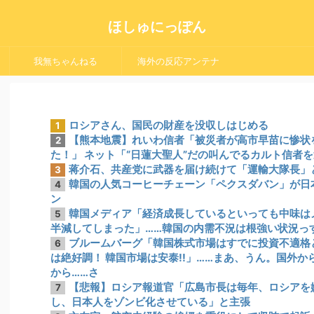
ほしゅにっぽん
我無ちゃんねる
海外の反応アンテナ
ロシアさん、国民の財産を没収しはじめる
1
【熊本地震】れいわ信者「被災者が高市早苗に惨状
2
た！」 ネット「“日蓮大聖人”だの叫んでるカルト信者
蒋介石、共産党に武器を届け続けて「運輸大隊長」
3
韓国の人気コーヒーチェーン「ペクスダバン」が日
4
ン
韓国メディア「経済成長しているといっても中味は
5
半減してしまった」……韓国の内需不況は根強い状況っ
ブルームバーグ「韓国株式市場はすでに投資不適格
6
は絶好調！ 韓国市場は安泰!!」……まあ、うん。国外
から……さ
【悲報】ロシア報道官「広島市長は毎年、ロシアを
7
し、日本人をゾンビ化させている」と主張