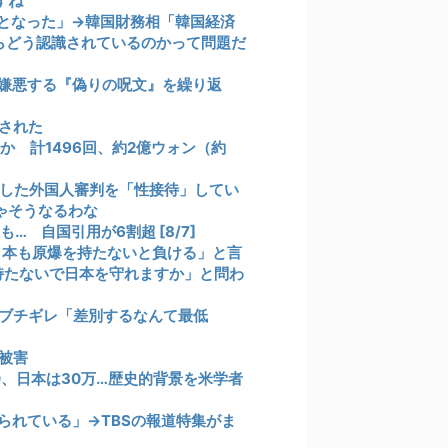
すね
となった」→韓国財務相「韓国経済
からどう認識されているのかって問題だ
嫌悪する『偽りの呪文』を繰り返
された
か 計1496回、約2億ウォン（約
した外国人審判を「性接待」してい
ゃそうなるわな
 自国引用が6割超 [8/7]
日本も原爆を持たないと負ける」と言
持たないで日本を守れますか」と問わ
ブチギレ「差別するなんて最低
被害
0、日本は30万…歴史的背景を米学者
られている」→TBSの報道特集がま