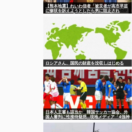
【熊本地震】れいわ信者「被災者が高市早苗
に惨状を訴えようとしたら男に阻止され
た！」 ネット「“日蓮大聖人”だの叫んでるカ
ルト信者を近づけないようにしてるだけ」
ロシアさん、国民の財産を没収しはじめる
日本人主審も該当か 韓国サッカー協会、外
国人審判に性接待疑惑…現地メディア「4強神
話も疑われる恥ずべき状況」[8/8] [ばーど
★]