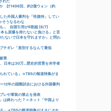
された
 計1496回、約2億ウォン（約
した外国人審判を「性接待」してい
ゃそうなるわな
 自国引用が6割超 [8/7]
日本も原爆を持たないと負ける」と言
持たないで日本を守れますか」と問わ
ブチギレ「差別するなんて最低
被害
0、日本は30万…歴史的背景を米学者
られている」→TBSの報道特集がま
1〜12年の国際試合における外国審判
プレや軍装の禁止を発表
」は終わった？＝ネット「中国より
る」→TBSの報道特集がまさにそれ