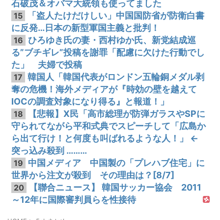
石破茂＆オバマ大統領も使ってました
「盗人たけだけしい」中国国防省が防衛白書
15
に反発…日本の新型軍国主義と批判！
ひろゆき氏の妻・西村ゆか氏、新党結成巡
16
る”ブチギレ”投稿を謝罪「配慮に欠けた行動でし
た」 夫婦で投稿
韓国人「韓国代表がロンドン五輪銅メダル剥
17
奪の危機！海外メディアが『時効の壁を越えて
IOCの調査対象になり得る』と報道！」
【悲報】X民「高市総理が防弾ガラスやSPに
18
守られてながら平和式典でスピーチして「広島か
ら出て行け！と何度も叫ばれるような人！」 ←
突っ込み殺到 ………
中国メディア 中国製の「プレハブ住宅」に
19
世界から注文が殺到 その理由は？[8/7]
【聯合ニュース】 韓国サッカー協会 2011
20
～12年に国際審判員らを性接待