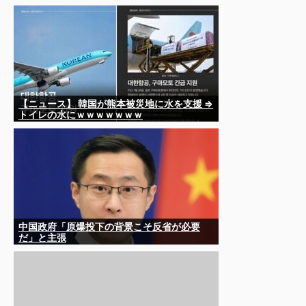
で同情を買おうとするのを止めろ」
【ニュース】 韓国が熊本被災地に水を支援 ⇒
トイレの水にｗｗｗｗｗｗｗ
中国政府「原爆投下の背景こそ反省が必要
だ」と主張