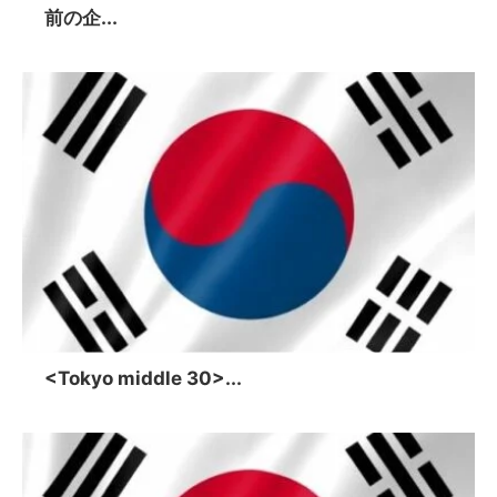
前の企...
<Tokyo middle 30>...