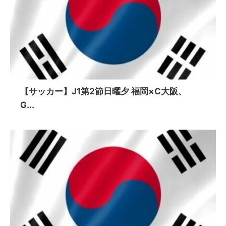
【サッカー】J1第2節日曜夕 福岡×C大阪、
G...