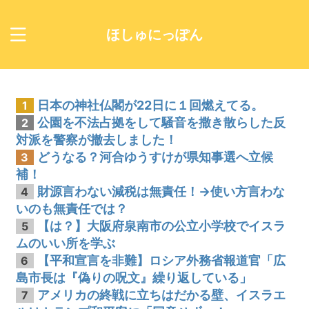
ほしゅにっぽん
日本の神社仏閣が22日に１回燃えてる。
1
公園を不法占拠をして騒音を撒き散らした反
2
対派を警察が撤去しました！
どうなる？河合ゆうすけが県知事選へ立候
3
補！
財源言わない減税は無責任！→使い方言わな
4
いのも無責任では？
【は？】大阪府泉南市の公立小学校でイスラ
5
ムのいい所を学ぶ
【平和宣言を非難】ロシア外務省報道官「広
6
島市長は『偽りの呪文』繰り返している」
アメリカの終戦に立ちはだかる壁、イスラエ
7