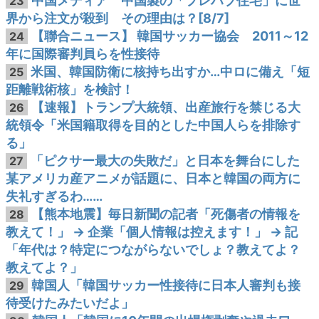
中国メディア 中国製の「プレハブ住宅」に世
23
界から注文が殺到 その理由は？[8/7]
【聯合ニュース】 韓国サッカー協会 2011～12
24
年に国際審判員らを性接待
米国、韓国防衛に核持ち出すか…中ロに備え「短
25
距離戦術核」を検討！
【速報】トランプ大統領、出産旅行を禁じる大
26
統領令「米国籍取得を目的とした中国人らを排除す
る」
「ピクサー最大の失敗だ」と日本を舞台にした
27
某アメリカ産アニメが話題に、日本と韓国の両方に
失礼すぎるわ……
【熊本地震】毎日新聞の記者「死傷者の情報を
28
教えて！」 → 企業「個人情報は控えます！」 → 記
「年代は？特定につながらないでしょ？教えてよ？
教えてよ？」
韓国人「韓国サッカー性接待に日本人審判も接
29
待受けたみたいだよ」