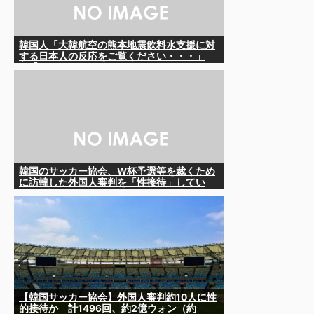
韓国人「大韓航空の熊本地震飲料水支援に対
する日本人の反応をご覧ください・・・」
→「」
韓国のサッカー協会、W杯予選等を裁くため
に訪韓した外国人審判を「性接待」してい
た……大して強くもないチームが潤沢な予算
を持ってりゃそうなるわな
【韓国サッカー協会】外国人審判約10人に性
的接待か 計1496回、約2億ウォン（約