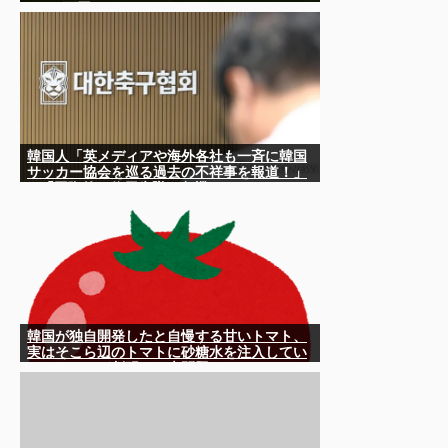
2200万円）
韓国人「英メディアや海外各社も一斉に韓国
サッカー協会を巡る過去の不祥事を報道！」
→「国際的な信用失墜の危機‥」
韓国が独自開発したと自慢する甘いトマト、
実はそこら辺のトマトに砂糖水を注入してい
ただけなのが判明して大問題にw