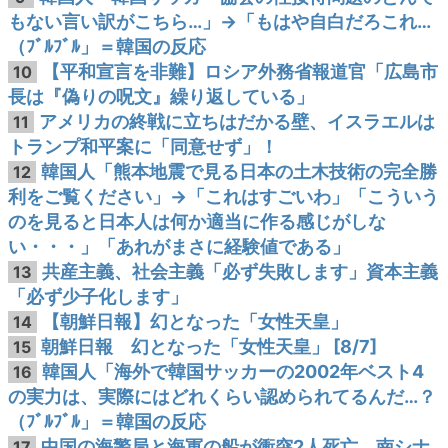
もない言い訳がこちら…」→「もはや自白だろこれ…
（ﾌﾞﾙﾌﾞﾙ」＝韓国の反応
【平和宣言を非難】ロシア外務省報道官「広島市
10
長は『偽りの呪文』繰り返している」
アメリカの終戦に立ちはだかる壁、イスラエルは
11
トランプ和平案に「同意せず」！
韓国人「熊本地震で見る日本の土木技術の完全勝
12
利をご覧ください」→「これはすごいわ」「こういう
のを見ると日本人は何か適当に作る感じがしな
い・・・」「あれがまさに経験値である」
共産主義、社会主義「必ず失敗します」資本主義
13
「必ず少子化します」
【朝鮮日報】幻となった「女性天皇」
14
朝鮮日報 幻となった「女性天皇」 [8/7]
15
韓国人「海外で韓国サッカーの2002年ベスト4
16
の実力は、実際にはどれくらい認められてるんだ…？
（ﾌﾞﾙﾌﾞﾙ」＝韓国の反応
中国の海警局と海軍の船が衝突2人死亡 南シナ
17