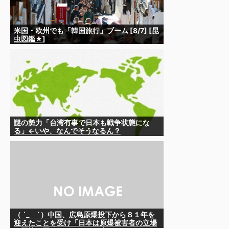
米国・欧州でも「韓国旅行」ブーム [8/7] [昆
虫図鑑★]
謎の勢力「台湾有事で日本も戦争状態にな
る」←いや、なんでそうなるん？
（ ´_ゝ`）中国、広島原爆投下から８１年を
迎えたことを受け「日本は原爆被害者の立場