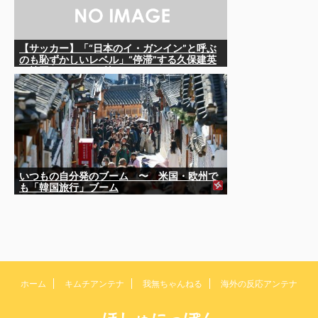
【サッカー】「“日本のイ・ガンイン”と呼ぶ
のも恥ずかしいレベル」“停滞”する久保建英
を韓国メディアが酷評…
いつもの自分発のブーム 〜 米国・欧州で
も「韓国旅行」ブーム
ホーム
キムチアンテナ
我無ちゃんねる
海外の反応アンテナ