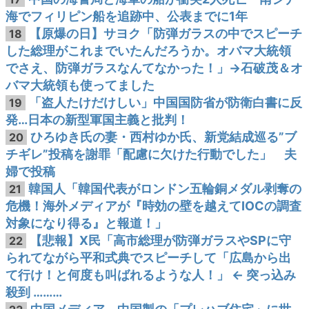
海でフィリピン船を追跡中、公表までに1年
【原爆の日】サヨク「防弾ガラスの中でスピーチ
18
した総理がこれまでいたんだろうか。オバマ大統領
でさえ、防弾ガラスなんてなかった！」→石破茂＆オ
バマ大統領も使ってました
「盗人たけだけしい」中国国防省が防衛白書に反
19
発…日本の新型軍国主義と批判！
ひろゆき氏の妻・西村ゆか氏、新党結成巡る”ブ
20
チギレ”投稿を謝罪「配慮に欠けた行動でした」 夫
婦で投稿
韓国人「韓国代表がロンドン五輪銅メダル剥奪の
21
危機！海外メディアが『時効の壁を越えてIOCの調査
対象になり得る』と報道！」
【悲報】X民「高市総理が防弾ガラスやSPに守
22
られてながら平和式典でスピーチして「広島から出
て行け！と何度も叫ばれるような人！」 ← 突っ込み
殺到 ………