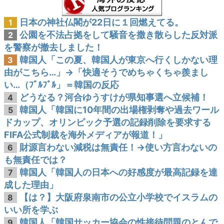
日本の神社仏閣が22日に１回燃えてる。
1
公園を不法占拠をして騒音を撒き散らした反対派
2
を警察が撤去しました！
韓国人「この夏、韓国人が東京へ行くしかない理
3
由がこちら…」→「快適そうでめちゃくちゃ羨まし
い…（ﾌﾞﾙﾌﾞﾙ」＝韓国の反応
どうなる？河合ゆうすけが県知事選へ立候補！
4
韓国人「韓国に10年間の出場権剥奪や過去ワール
5
ドカップ、オリンピック予選の記録削除を要求する
FIFA公式制裁を海外メディアが報道！」
財源言わない減税は無責任！→使い方言わないの
6
も無責任では？
韓国人「韓国人の日本への好感度が最高記録を達
7
成した理由」
【は？】大阪府泉南市の公立小学校でイスラムの
8
いい所を学ぶ
韓国人「韓国サッカー協会の性接待問題のとんで
9