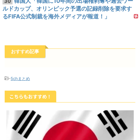
韓国人「韓国に10年間の出場権剥奪や過去ワー
30
ルドカップ、オリンピック予選の記録削除を要求す
るFIFA公式制裁を海外メディアが報道！」
おすすめ記事
-
5chまとめ
こちらもおすすめ！