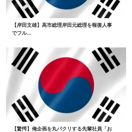
【岸田文雄】高市総理岸田元総理を報復人事
でフル...
【驚愕】俺企画を丸パクリする先輩社員「お