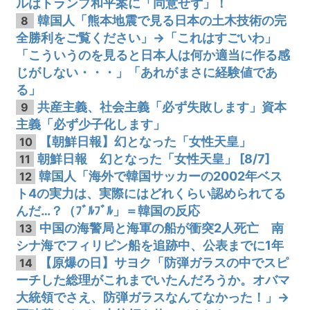
ルはトランプ和平案に「同意せず」！
韓国人「熊本地震で見る日本の土木技術の完
8
全勝利をご覧ください」→「これはすごいわ」
「こういうのを見ると日本人は何か適当に作る感
じがしない・・・」「あれがまさに経験値であ
る」
共産主義、社会主義「必ず失敗します」資本
9
主義「必ず少子化します」
【朝鮮日報】幻となった「女性天皇」
10
朝鮮日報 幻となった「女性天皇」 [8/7]
11
韓国人「海外で韓国サッカーの2002年ベス
12
ト4の実力は、実際にはどれくらい認められてる
んだ…？（ﾌﾞﾙﾌﾞﾙ」＝韓国の反応
中国の海警局と海軍の船が衝突2人死亡 南
13
シナ海でフィリピン船を追跡中、公表までに1年
【原爆の日】サヨク「防弾ガラスの中でスピ
14
ーチした総理がこれまでいたんだろうか。オバマ
大統領でさえ、防弾ガラスなんてなかった！」→