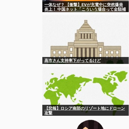
一体なぜ？ 【衝撃】EVが充電中に突然爆発
炎上！ 中国ネット「こういう場合って全額補
償されるの？」
高市さん支持率下がってるけど
【悲報】ロシア南部のリゾート地にドローン
攻撃