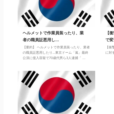
ヘルメットで作業員装ったり、業
【衝
者の職員証悪用し...
で変
【要約】 ヘルメットで作業員装ったり、業者
【衝
の職員証悪用したり…東京ドーム「嵐」最終
に対
公演に侵入容疑で70歳代男ら3人逮捕「 ...