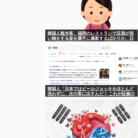
韓国人観光客、福岡のレストランで店員が洗
い物をする姿を勝手に撮影するばかりか、日
本は不潔な国みたいにSNSで拡散！
韓国人「日本ではビールジョッキをほとんど
洗わずに、次の客に出すんだ！ これが証拠の
映像だ!!」……あー、なるほどですねー。韓国
には「アレ」がないんだ？