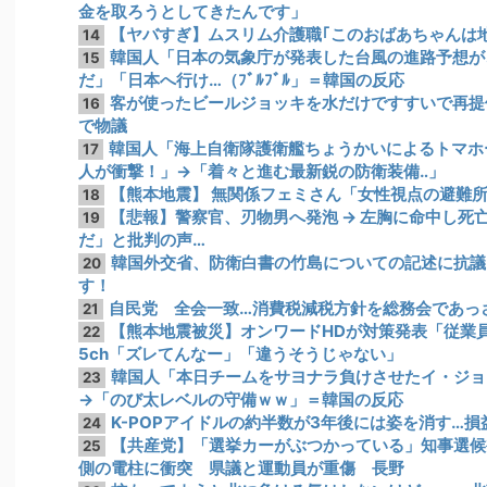
金を取ろうとしてきたんです」
【ヤバすぎ】ムスリム介護職｢このおばあちゃんは
14
韓国人「日本の気象庁が発表した台風の進路予想が
15
だ」「日本へ行け…（ﾌﾞﾙﾌﾞﾙ」＝韓国の反応
客が使ったビールジョッキを水だけですすいで再提
16
で物議
韓国人「海上自衛隊護衛艦ちょうかいによるトマホ
17
人が衝撃！」→「着々と進む最新鋭の防衛装備‥」
【熊本地震】 無関係フェミさん「女性視点の避難
18
【悲報】警察官、刃物男へ発泡 → 左胸に命中し死亡 
19
だ」と批判の声…
韓国外交省、防衛白書の竹島についての記述に抗議
20
す！
自民党 全会一致…消費税減税方針を総務会であっさ
21
【熊本地震被災】オンワードHDが対策発表「従業
22
5ch「ズレてんなー」「違うそうじゃない」
韓国人「本日チームをサヨナラ負けさせたイ・ジョ
23
→「のび太レベルの守備ｗｗ」＝韓国の反応
K-POPアイドルの約半数が3年後には姿を消す…
24
【共産党】「選挙カーがぶつかっている」知事選候
25
側の電柱に衝突 県議と運動員が重傷 長野