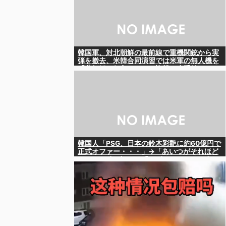
韓国軍、対北朝鮮の最前線で重機関銃から実
弾を撤去、米韓合同演習では米軍の無人機を
「北朝鮮の侵入だ！」と迎撃一歩手前ま
で……ゆるんでるなぁ
韓国人「PSG、日本の鈴木彩艶に約60億円で
正式オファー・・・」→「あいつがそれほど
なのか（ﾌﾞﾙﾌﾞﾙ）」「レギュラーとして出れ
るとは思わないけど、それでもやっぱり羨ま
しいね」