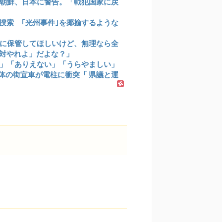
朝鮮、日本に警告。「戦犯国家に戻
捜索 ｢光州事件｣を揶揄するような
に保管してほしいけど、無理なら全
絶対やれよ」だよな？」
」「ありえない」「うらやましい」
団体の街宣車が電柱に衝突「 県議と運