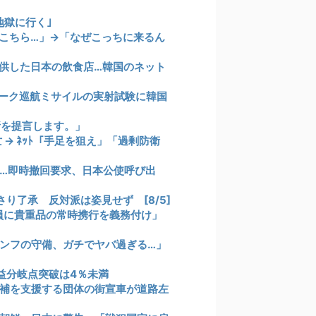
地獄に行く｣
こちら…」→「なぜこっちに来るん
供した日本の飲食店…韓国のネット
ーク巡航ミサイルの実射試験に韓国
所を提言します。」
→ ﾈｯﾄ「手足を狙え」「過剰防衛
…即時撤回要求、日本公使呼び出
り了承 反対派は姿見せず [8/5]
員に貴重品の常時携行を義務付け」
ンフの守備、ガチでヤバ過ぎる…」
損益分岐点突破は4％未満
補を支援する団体の街宣車が道路左