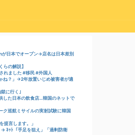
monが日本でオープン→店名は日本差別
さくらの解説】
れました #移民 #外国人
ゃね？」→2年放置いじめ被害者が適
獄に行く｣
供した日本の飲食店…韓国のネットで
ーク巡航ミサイルの実射試験に韓国
所を提言します。」
→ ﾈｯﾄ「手足を狙え」「過剰防衛