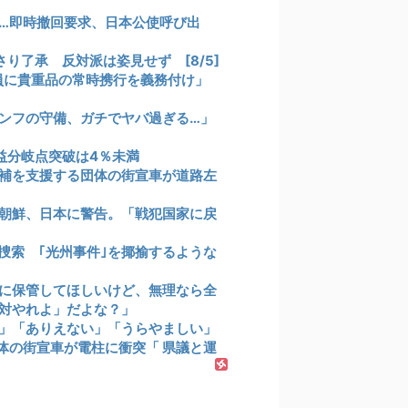
…即時撤回要求、日本公使呼び出
り了承 反対派は姿見せず [8/5]
員に貴重品の常時携行を義務付け」
ンフの守備、ガチでヤバ過ぎる…」
益分岐点突破は4％未満
補を支援する団体の街宣車が道路左
朝鮮、日本に警告。「戦犯国家に戻
捜索 ｢光州事件｣を揶揄するような
に保管してほしいけど、無理なら全
絶対やれよ」だよな？」
」「ありえない」「うらやましい」
団体の街宣車が電柱に衝突「 県議と運