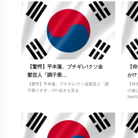
【驚愕】平本蓮、ブチギレ!クソ金
【仰
髪芸人「調子乗...
か!
【驚愕】平本蓮、ブチギレ!クソ金髪芸人「調
【仰
子乗りすぎ」!!!!! 続きを見る
の遊
Net