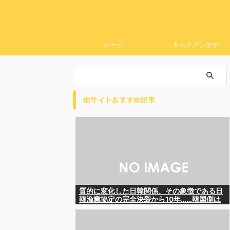
ホーム
キムチアンテナ
他サイトおすすめ記事
質的に変化した日韓関係、その象徴である日
韓漁業協定の完全決裂から10年……韓国側は
「なんとかして協定を締結したい」と語るも
のの……