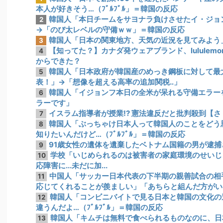
本人が好きそう…（ﾌﾞﾙﾌﾞﾙ」＝韓国の反応
韓国人「本日チームをサヨナラ負けさせたイ・ジョ
2
→「のび太レベルの守備ｗｗ」＝韓国の反応
韓国人「日本の関東地方、天気の近況を見てみよう
3
【知ってた？】カナダ発ウェアブランド、lulule
4
からできた？
韓国人「日本政府が韓国産のめっき鋼板に対して最大
5
表！」→「想像を超える高率の追加関税‥」
韓国人「イジョンフ本日の全米が呆れる守備エラー
6
ラーです」
イスラム指導者が授業!? 憲法違反だと批判殺到【
7
韓国人「ぶっちゃけ日本人って韓国人のことをどう
8
知りたいんだけど…（ﾌﾞﾙﾌﾞﾙ」＝韓国の反応
91歳女性の遺体を遺棄したベトナム国籍の男が逮捕さ
9
学校「いじめられるのは被害者の家庭環境のせいじ
10
応障害に...未だに加...
中国人「サッカー日本代表の下半期の親善試合の相
11
応じてくれることが羨ましい」「あちらと組んだ方がい
韓国人「コンビニバイトで見る日本と韓国の文化の
12
違うんだよ…（ﾌﾞﾙﾌﾞﾙ」＝韓国の反応
韓国人「キムチは無料で食べられるものなのに、日
13