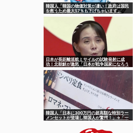
韓国人「韓国の物価対策が凄い！政府は国民
を救うため最大57％も下げちゃいます」
日本が長距離巡航ミサイルの試験発射に成
功！北朝鮮が激怒「日本が戦争国家になろう
としている」「絶対に傍観しない、必ず後悔
させる」
韓国人「日本に300万円の超高額な特別ラー
メンセットが登場し韓国人が驚愕！」→「一
杯のラーメンセットに言葉を失う‥」