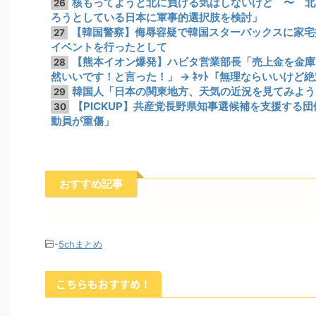
核もってようと北に負ける気はしないけど 〜 北
26
ろうとしている日本に軍事的選択肢を検討」
【韓国警察】侮辱容疑で韓国スターバックスに家宅
27
イベントを行ったとして
【熊本イオン爆発】ハビタ営業部長「売上金を金庫
28
然いいです！と言った！」 → ﾈｯﾄ「無理ならいいけど
韓国人「日本の関東地方、天気の近況を見てみよう
29
【PICKUP】共産党長野県知事選候補を支援する
30
動員が重傷」
おすすめ記事
-
5chまとめ
こちらもおすすめ！