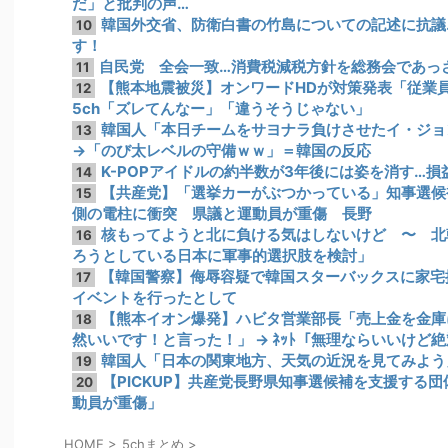
だ」と批判の声…
韓国外交省、防衛白書の竹島についての記述に抗議
10
す！
自民党 全会一致…消費税減税方針を総務会であっさ
11
【熊本地震被災】オンワードHDが対策発表「従業
12
5ch「ズレてんなー」「違うそうじゃない」
韓国人「本日チームをサヨナラ負けさせたイ・ジョ
13
→「のび太レベルの守備ｗｗ」＝韓国の反応
K-POPアイドルの約半数が3年後には姿を消す…損
14
【共産党】「選挙カーがぶつかっている」知事選候
15
側の電柱に衝突 県議と運動員が重傷 長野
核もってようと北に負ける気はしないけど 〜 北
16
ろうとしている日本に軍事的選択肢を検討」
【韓国警察】侮辱容疑で韓国スターバックスに家宅
17
イベントを行ったとして
【熊本イオン爆発】ハビタ営業部長「売上金を金庫
18
然いいです！と言った！」 → ﾈｯﾄ「無理ならいいけど
韓国人「日本の関東地方、天気の近況を見てみよう
19
【PICKUP】共産党長野県知事選候補を支援する
20
動員が重傷」
HOME
>
5chまとめ
>