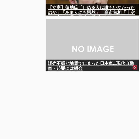
【立憲】蓮舫氏「止める人は誰もいなかった
のか」「あまりにも愕然」 高市首相「上空
から合掌」巡る投稿を批判 [少考さん★]
販売不振と地震で止まった日本車…現代自動
車・起亜には機会