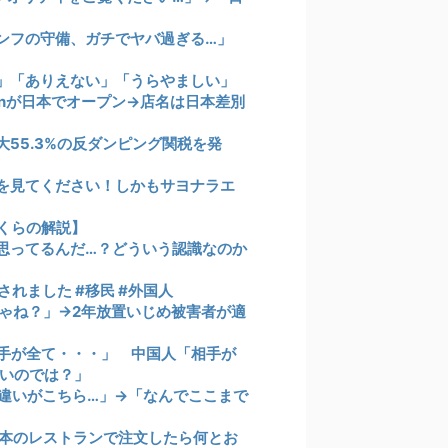
ンフの守備、ガチでヤバ過ぎる…」
」「ありえない」「うらやましい」
monが日本でオープン→店名は日本差別
55.3%の反ダンピング関税を発
を見てください！しかもサヨナラエ
さくらの解説】
思ってるんだ…？どういう認識なのか
れました #移民 #外国人
ゃね？」→2年放置いじめ被害者が適
手が全て・・・」 中国人「相手が
いのでは？」
違いがこちら…」→「なんでここまで
本のレストランで注文したら何とお