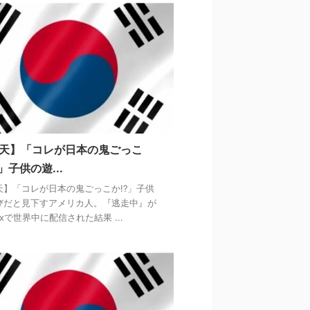
天】「コレが日本の鬼ごっこ
?」子供の遊...
天】「コレが日本の鬼ごっこか!?」子供
びだと見下すアメリカ人。『逃走中』が
flixで世界中に配信された結果 ...