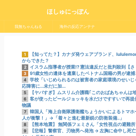
ほしゅにっぽん
我無ちゃんねる
海外の反応アンテナ
【知ってた？】カナダ発ウェアブランド、lulule
1
からできた？
イスラム指導者が授業!? 憲法違反だと批判殺到【
2
91歳女性の遺体を遺棄したベトナム国籍の男が逮捕さ
3
学校「いじめられるのは被害者の家庭環境のせいじ
4
応障害に...未だに加...
【ヤバすぎ】ムスリム介護職｢このおばあちゃんは地
5
客が使ったビールジョッキを水だけですすいで再提
6
物議
韓国人「海上自衛隊護衛艦ちょうかいによるトマホ
7
人が衝撃！」→「着々と進む最新鋭の防衛装備‥」
【熊本地震】 無関係フェミさん「女性視点の避難
8
【悲報】警察官、刃物男へ発泡 → 左胸に命中し死亡 
9