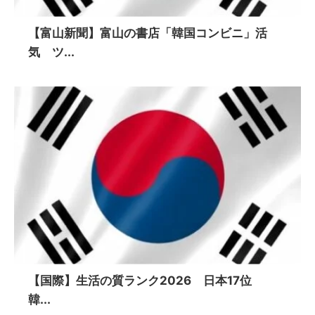
【富山新聞】富山の書店「韓国コンビニ」活
気 ツ...
【国際】生活の質ランク2026 日本17位
韓...