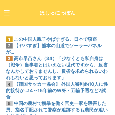
ほしゅにっぽん
この中国人親子やばすぎる。日本で窃盗
1
【ヤバすぎ】熊本の山道でソーラーパネル
2
が…
高市早苗さん（34）「少なくとも私自身は
3
（戦争）当事者とはいえない世代ですから、反省
なんかしておりませんし、反省を求められるいわ
れもないと思っております」
【韓国サッカー協会】 外国人審判約10人に性
4
的接待か…14～15年前のW杯・五輪予選など7試
合
中国の農村で横暴を働く官吏一家を殺害した
5
男、指名手配されて警察が追跡するも農民が追い