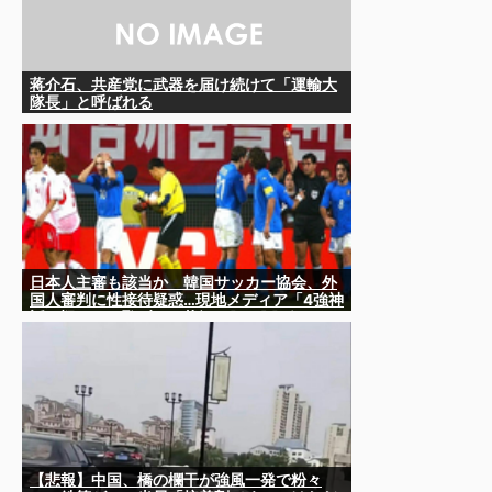
蒋介石、共産党に武器を届け続けて「運輸大
隊長」と呼ばれる
日本人主審も該当か 韓国サッカー協会、外
国人審判に性接待疑惑…現地メディア「4強神
話も疑われる恥ずべき状況」[8/8] [ばーど
★]
【悲報】中国、橋の欄干が強風一発で粉々