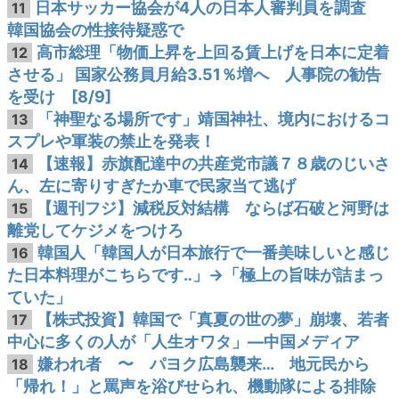
日本サッカー協会が4人の日本人審判員を調査
11
韓国協会の性接待疑惑で
高市総理「物価上昇を上回る賃上げを日本に定着
12
させる」 国家公務員月給3.51％増へ 人事院の勧告
を受け [8/9]
「神聖なる場所です」靖国神社、境内におけるコ
13
スプレや軍装の禁止を発表！
【速報】赤旗配達中の共産党市議７８歳のじいさ
14
ん、左に寄りすぎたか車で民家当て逃げ
【週刊フジ】減税反対結構 ならば石破と河野は
15
離党してケジメをつけろ
韓国人「韓国人が日本旅行で一番美味しいと感じ
16
た日本料理がこちらです‥」→「極上の旨味が詰まっ
ていた」
【株式投資】韓国で「真夏の世の夢」崩壊、若者
17
中心に多くの人が「人生オワタ」―中国メディア
嫌われ者 〜 パヨク広島襲来… 地元民から
18
「帰れ！」と罵声を浴びせられ、機動隊による排除