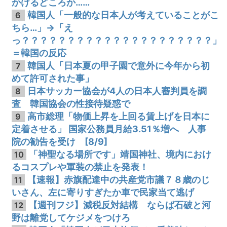
かけるどころか……
韓国人「一般的な日本人が考えていることがこ
6
ちら…」→「え
っ？？？？？？？？？？？？？？？？？？？？？」
＝韓国の反応
韓国人「日本夏の甲子園で意外に今年から初
7
めて許可された事」
日本サッカー協会が4人の日本人審判員を調
8
査 韓国協会の性接待疑惑で
高市総理「物価上昇を上回る賃上げを日本に
9
定着させる」 国家公務員月給3.51％増へ 人事
院の勧告を受け [8/9]
「神聖なる場所です」靖国神社、境内におけ
10
るコスプレや軍装の禁止を発表！
【速報】赤旗配達中の共産党市議７８歳のじ
11
いさん、左に寄りすぎたか車で民家当て逃げ
【週刊フジ】減税反対結構 ならば石破と河
12
野は離党してケジメをつけろ