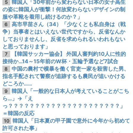
韓国人「30年前から変わらない日本の女子高生
5
の姿に韓国人が衝撃！何故変わらないデザインの制
服や革靴を着用し続けるのか？」
高市早苗さん（34）「少なくとも私自身は（戦
6
争）当事者とはいえない世代ですから、反省なんか
しておりませんし、反省を求められるいわれもない
と思っております」
【韓国サッカー協会】 外国人審判約10人に性的
7
接待か…14～15年前のW杯・五輪予選など7試合
中国の農村で横暴を働く官吏一家を殺害した男、
8
指名手配されて警察が追跡するも農民が追いかける
どころか……
韓国人「一般的な日本人が考えていることがこち
9
ら…」→「え
っ？？？？？？？？？？？？？？？？？？？？？」
＝韓国の反応
韓国人「日本夏の甲子園で意外に今年から初めて
10
許可された事」