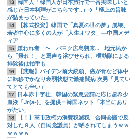
韓国人「韓国人が日本旅行で一番美味しいと
13
感じた日本料理がこちらです‥」→「極上の旨味
が詰まっていた」
【株式投資】韓国で「真夏の世の夢」崩壊、
14
若者中心に多くの人が「人生オワタ」―中国メデ
ィア
嫌われ者 〜 パヨク広島襲来… 地元民か
15
ら「帰れ！」と罵声を浴びせられ、機動隊による
排除後は拍手も
【悲報】バイデン前大統領、癌が骨など体中
16
に転移でかなり衰弱状態で激痛闘病 次男「見てい
てとても辛い」
日本赤十字社、韓国の緊急要請に応じ超希少
17
血液「Jr(a-)」を提供＝韓国ネット「本当にあり
がたい」
【！】高市政権の消費税減税 合同会議で反
18
対した９人（自民党議員）が晒されてしまうｗｗ
ｗｗｗｗ