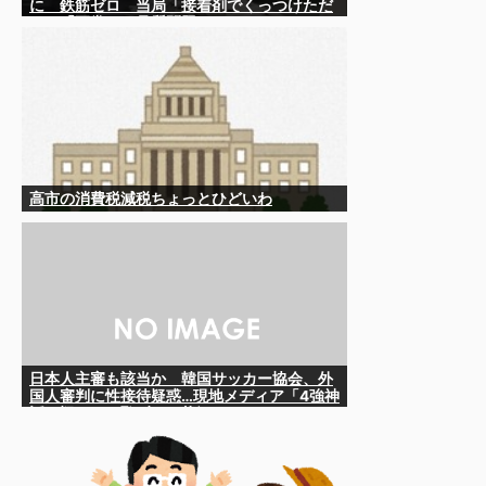
に 鉄筋ゼロ 当局「接着剤でくっつけただ
け」「正常で、品質問題はない」
高市の消費税減税ちょっとひどいわ
日本人主審も該当か 韓国サッカー協会、外
国人審判に性接待疑惑…現地メディア「4強神
話も疑われる恥ずべき状況」