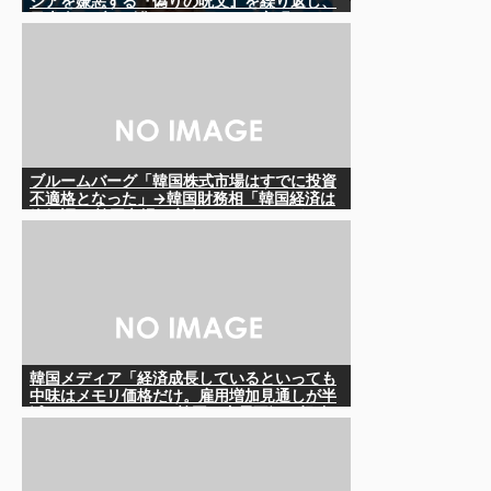
シアを嫌悪する『偽りの呪文』を繰り返し、
日本人をゾンビ化させている」と主張
ブルームバーグ「韓国株式市場はすでに投資
不適格となった」→韓国財務相「韓国経済は
絶好調！ 韓国市場は安泰!!」……まあ、うん。
国外からどう認識されているのかって問題だ
から……さ
韓国メディア「経済成長しているといっても
中味はメモリ価格だけ。雇用増加見通しが半
減してしまった」……韓国の内需不況は根強
い状況っすね