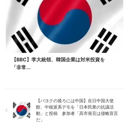
【BBC】李大統領、韓国企業は対米投資を
「非常...
【パヨクの後ろには中国】在日中国大使
館、中核派系デモを「日本民衆の抗議活
動」と投稿 参加者「高市発言は侵略宣言
だ」