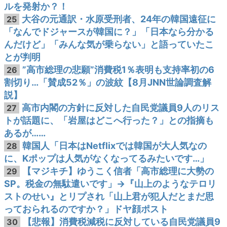
ルを発射か？！
大谷の元通訳・水原受刑者、24年の韓国遠征に
25
「なんでドジャースが韓国に？」「日本なら分かる
んだけど」「みんな気が乗らない」と語っていたこ
とが判明
”高市総理の悲願”消費税1％表明も支持率初の6
26
割切り…「賛成52％」の波紋【8月JNN世論調査解
説】
高市内閣の方針に反対した自民党議員9人のリス
27
トが話題に、「岩屋はどこへ行った？」との指摘も
あるが……
韓国人「日本はNetflixでは韓国が大人気なの
28
に、Kポップは人気がなくなってるみたいです…」
【マジキチ】ゆうこく信者「高市総理に大勢の
29
SP。税金の無駄遣いです」→『山上のようなテロリ
ストのせい』とリプされ「山上君が犯人だとまだ思
っておられるのですか？」ドヤ顔ポスト
【悲報】消費税減税に反対している自民党議員9
30