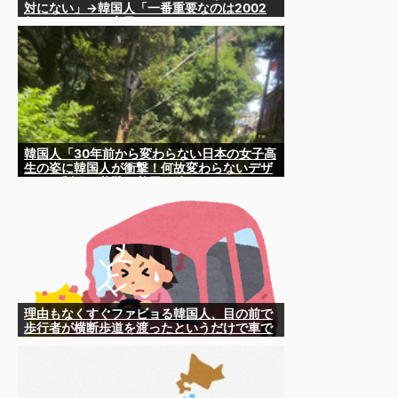
対にない」→韓国人「一番重要なのは2002
年なのにそこは言及しないんだなｗｗｗ」
「責任逃れが本当にひどい・・・」
韓国人「30年前から変わらない日本の女子高
生の姿に韓国人が衝撃！何故変わらないデザ
インの制服や革靴を着用し続けるのか？」
理由もなくすぐファビョる韓国人、目の前で
歩行者が横断歩道を渡ったというだけで車で
ハネる