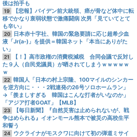
後は拍手も
【悲報】バイデン前大統領、癌が骨など体中に転
19
移でかなり衰弱状態で激痛闘病 次男「見ていてとて
も辛い」
日本赤十字社、韓国の緊急要請に応じ超希少血
20
液「Jr(a-)」を提供＝韓国ネット「本当にありがた
い」
【！】高市政権の消費税減税 合同会議で反対し
21
た９人（自民党議員）が晒されてしまうｗｗｗｗｗ
ｗ
韓国人「日本の村上宗隆、100マイルのシンカー
22
を逆方向に・・・2戦連発の26号ソロホームラン」
→「羨ましすぎる 韓国はこんな打者がいなのか」
「アジア打者GOAT」【MLB】
【毎日新聞】『自然災害は止められないが、戦
23
争はめられる』イオンモール熊本で被災の高校生平
和誓う
ウクライナがモスクワに向けて初の弾道ミサイ
24