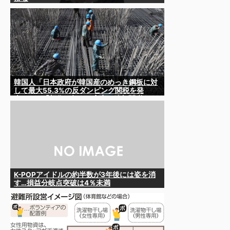
韓国人「日本政府が韓国産のめっき鋼板に対
して最大55.3%の反ダンピング関税を発
表！」→「想像を超える高率の追加関税‥」
K-POPアイドルの約半数が3年後には姿を消
す…損益分岐点突破は4％未満