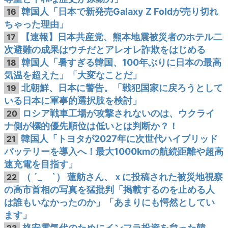
韓国人「日本で新発売Galaxy Z Foldが売り切れ
16
ちゃった理由」
【速報】日本共産党、熊本地震被災者のホテル二
17
次避難の成果はウチだとアレオレ詐欺をはじめる
韓国人「暑すぎる韓国、100年ぶりに日本の最高
18
気温を超えた」「大変なことだ」
北朝鮮、日本に警告。「戦犯国家に戻ろうとして
19
いる日本に軍事的選択肢を検討」
ロシア戦車工場が攻撃されないのは、ウクライ
20
ナ側が標的優先順位は低いとは判断か？！
韓国人「トヨタが2027年に次世代ハイブリッド
21
バッテリーを導入へ！最大1000kmの航続距離や超高
速充電を目指す」
（ ´_ゝ`） 蓮舫さん、ｘに投稿された被災地視察
22
の高市首相の写真を猛批判「掲載するのを止める人
は誰もいなかったのか」「あまりにも愕然としてい
ます」
格安電気代のためにインフラ投資を怠った韓