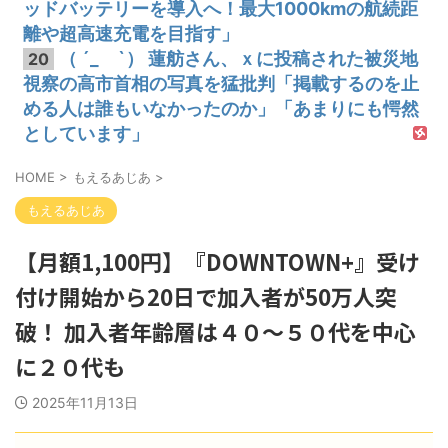
ッドバッテリーを導入へ！最大1000kmの航続距
離や超高速充電を目指す」
（ ´_ゝ`） 蓮舫さん、ｘに投稿された被災地
20
視察の高市首相の写真を猛批判「掲載するのを止
める人は誰もいなかったのか」「あまりにも愕然
としています」
HOME
>
もえるあじあ
>
もえるあじあ
【月額1,100円】『DOWNTOWN+』受け
付け開始から20日で加入者が50万人突
破！ 加入者年齢層は４０～５０代を中心
に２０代も
2025年11月13日