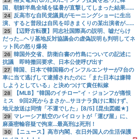
23
国、朝鮮半島全域を猛暑が直撃してしまった結果……
反高市な自民党議員がモーニングショーに生出
24
演、すると普段は自民を叩きまくりの某出演者が……
【辺野古転覆】同志社国際高の説明、嘘だらけ
25
だった…ヘリ基地反対協議会の虚偽説明も判明してネ
ット民の怒り爆発
韓国外交省、防衛白書の竹島についての記述に
26
抗議 即時撤回要求、日本公使呼び出す
韓国、日本で韓国籍のインフルエンサーが7台の
27
車に当て逃げして逮捕されたのに「また日本は嫌韓
しようとしている」と決めつけて責任転嫁
【MLB】“韓国のイチロー”イ・ジョンフが痛恨
28
ミス 9回2死からまさか…サヨナラ負けに動けず、
地元放送は同情「不運でした」[8/5] [昆虫図鑑★]
マレーシア航空のパイロットが「運び屋」に、
29
麻薬密輸容疑で拘束…最高刑は死刑！
【ニュース】高市内閣、在日外国人の生活保護
30