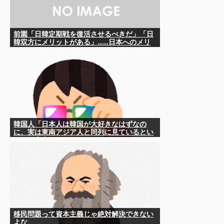
前園「日韓定期戦を復活させるべきだ」「日
韓双方にメリットがある」……日本へのメリ
ットがなにもないんですが、それは
韓国人「日本人は韓国が大好きなはずなの
に、実は東南アジア人と同列に見ているとい
うのは本当なのですか？」
移民問題って資本主義じゃ絶対解決できない
よな