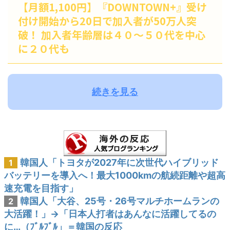
【月額1,100円】『DOWNTOWN+』受け
付け開始から20日で加入者が50万人突
破！ 加入者年齢層は４０～５０代を中心
に２０代も
続きを見る
韓国人「トヨタが2027年に次世代ハイブリッド
1
バッテリーを導入へ！最大1000kmの航続距離や超高
速充電を目指す」
韓国人「大谷、25号・26号マルチホームランの
2
大活躍！」→「日本人打者はあんなに活躍してるの
に…（ﾌﾞﾙﾌﾞﾙ」＝韓国の反応