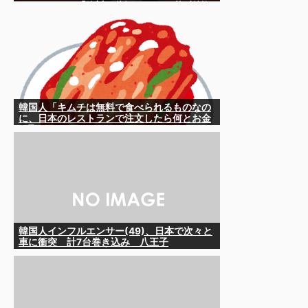
としている」「絶対に傍観しない、必ず後悔
させる」
韓国人「キムチは無料で食べられるものなの
に、日本のレストランで注文したら何とお金
を取ろうとしてきたんです」
韓国人インフルエンサー(49)、日本で次々と
車に衝突 計7台巻き込み 八王子