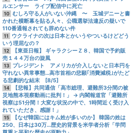
ルエンサー ライブ配信中に死亡
むしろ守る人がいない沖縄 〜 玉城デニーと書
10
かれた横断幕を貼る人々、公職選挙法違反の疑いで
110番通報されても辞めない件
ウクライナの次は日本とかいうやついるけどどう
11
いう理屈なの？
【東亜日報】 ギャラクシーＺ８、韓国で予約販
12
売１４４万台の旋風
プレジデント アメリカが介入しないと日本円を
13
守れない異常事態…高市首相の悲願｢消費減税｣がたど
る悲劇的な結末 [8/5]
【悲報】共同通信「高市総理、避難所3分間の被
14
災地熊本視察動画に批判！」 → 内閣報道官「避難所
視察は51分間！大変な状況の中で、1時間近く受け入
れていただき、感謝！」
【なぜ韓国にはキム姓が多いのか】 韓国の姓は
15
250、日本は30万…歴史的背景を米学者分析「学問
尊重と平和な歴史が原動力」