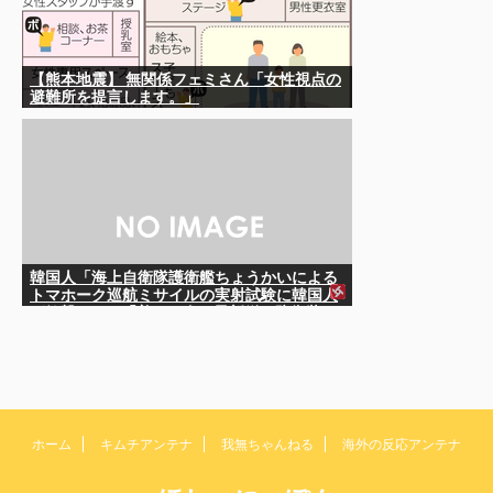
【熊本地震】 無関係フェミさん「女性視点の
避難所を提言します。」
韓国人「海上自衛隊護衛艦ちょうかいによる
トマホーク巡航ミサイルの実射試験に韓国人
が衝撃！」→「着々と進む最新鋭の防衛装
備‥」
ホーム
キムチアンテナ
我無ちゃんねる
海外の反応アンテナ