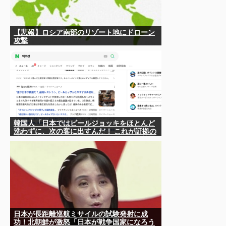
【悲報】ロシア南部のリゾート地にドローン
攻撃
韓国人「日本ではビールジョッキをほとんど
洗わずに、次の客に出すんだ！ これが証拠の
映像だ!!」……あー、なるほどですねー。韓国
には「アレ」がないんだ？
日本が長距離巡航ミサイルの試験発射に成
功！北朝鮮が激怒「日本が戦争国家になろう