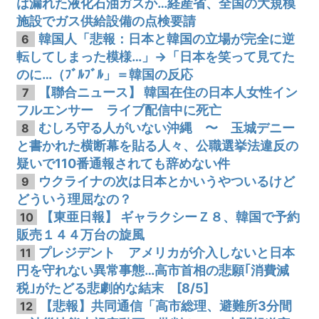
は漏れた液化石油ガスか…経産省、全国の大規模
施設でガス供給設備の点検要請
韓国人「悲報：日本と韓国の立場が完全に逆
6
転してしまった模様…」→「日本を笑って見てた
のに…（ﾌﾞﾙﾌﾞﾙ」＝韓国の反応
【聯合ニュース】 韓国在住の日本人女性イン
7
フルエンサー ライブ配信中に死亡
むしろ守る人がいない沖縄 〜 玉城デニー
8
と書かれた横断幕を貼る人々、公職選挙法違反の
疑いで110番通報されても辞めない件
ウクライナの次は日本とかいうやついるけど
9
どういう理屈なの？
【東亜日報】 ギャラクシーＺ８、韓国で予約
10
販売１４４万台の旋風
プレジデント アメリカが介入しないと日本
11
円を守れない異常事態…高市首相の悲願｢消費減
税｣がたどる悲劇的な結末 [8/5]
【悲報】共同通信「高市総理、避難所3分間
12