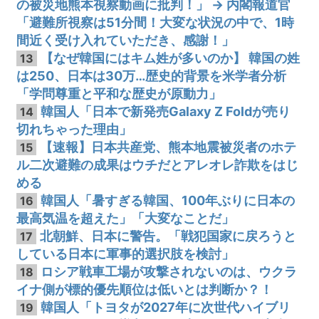
の被災地熊本視察動画に批判！」 → 内閣報道官
「避難所視察は51分間！大変な状況の中で、1時
間近く受け入れていただき、感謝！」
【なぜ韓国にはキム姓が多いのか】 韓国の姓
13
は250、日本は30万…歴史的背景を米学者分析
「学問尊重と平和な歴史が原動力」
韓国人「日本で新発売Galaxy Z Foldが売り
14
切れちゃった理由」
【速報】日本共産党、熊本地震被災者のホテ
15
ル二次避難の成果はウチだとアレオレ詐欺をはじ
める
韓国人「暑すぎる韓国、100年ぶりに日本の
16
最高気温を超えた」「大変なことだ」
北朝鮮、日本に警告。「戦犯国家に戻ろうと
17
している日本に軍事的選択肢を検討」
ロシア戦車工場が攻撃されないのは、ウクラ
18
イナ側が標的優先順位は低いとは判断か？！
韓国人「トヨタが2027年に次世代ハイブリ
19