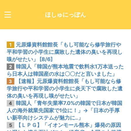
ほしゅにっぽん
元原爆資料館館長「もし可能なら修学旅行や
1
平和学習の小学生に腐敗した遺体の臭いを再現し
嗅がせたい」 [8/6]
韓国人「韓国が熊本地震で飲料水1万本送った
2
ら日本人は韓国産の水は〇〇だと言いました」
【速報】元原爆資料館館長「もし可能なら修
3
学旅行や平和学習の小学生に炎天下で腐敗した遺
体の臭いを再現し嗅がせたい」
韓国人「青年失業率7.0%の韓国で日本が韓国
4
人の海外就業先国家で1位に！」→「日本の手厚
い新卒向けシステムが魅力に‥」
【ＬＰＧ】「イオンモール熊本」爆発の原因
5