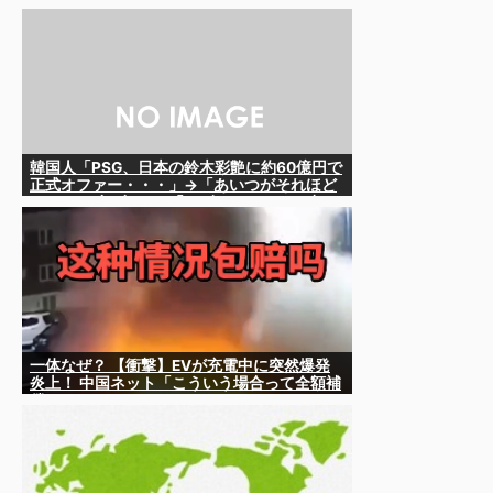
「北朝鮮の侵入だ！」と迎撃一歩手前ま
で……ゆるんでるなぁ
韓国人「PSG、日本の鈴木彩艶に約60億円で
正式オファー・・・」→「あいつがそれほど
なのか（ﾌﾞﾙﾌﾞﾙ）」「レギュラーとして出れ
るとは思わないけど、それでもやっぱり羨ま
しいね」
一体なぜ？ 【衝撃】EVが充電中に突然爆発
炎上！ 中国ネット「こういう場合って全額補
償されるの？」