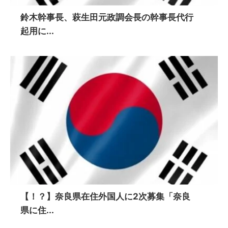
鈴木幹事長、萩生田元政調会長の幹事長代行
起用に...
【！？】奈良県在住外国人に2次募集「奈良
県に住...