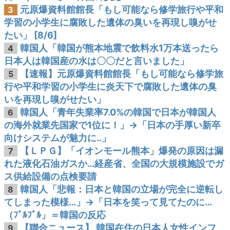
元原爆資料館館長「もし可能なら修学旅行や平和
3
学習の小学生に腐敗した遺体の臭いを再現し嗅がせ
たい」 [8/6]
韓国人「韓国が熊本地震で飲料水1万本送ったら
4
日本人は韓国産の水は〇〇だと言いました」
【速報】元原爆資料館館長「もし可能なら修学旅
5
行や平和学習の小学生に炎天下で腐敗した遺体の臭
いを再現し嗅がせたい」
韓国人「青年失業率7.0%の韓国で日本が韓国人
6
の海外就業先国家で1位に！」→「日本の手厚い新卒
向けシステムが魅力に‥」
【ＬＰＧ】「イオンモール熊本」爆発の原因は漏
7
れた液化石油ガスか…経産省、全国の大規模施設でガ
ス供給設備の点検要請
韓国人「悲報：日本と韓国の立場が完全に逆転し
8
てしまった模様…」→「日本を笑って見てたのに…
（ﾌﾞﾙﾌﾞﾙ」＝韓国の反応
【聯合ニュース】 韓国在住の日本人女性インフ
9