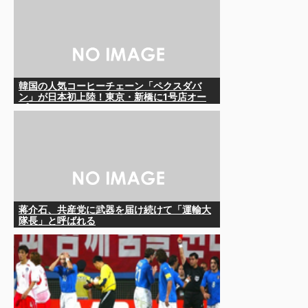
韓国の人気コーヒーチェーン「ペクスダバ
ン」が日本初上陸！東京・新橋に1号店オー
プン
蒋介石、共産党に武器を届け続けて「運輸大
隊長」と呼ばれる