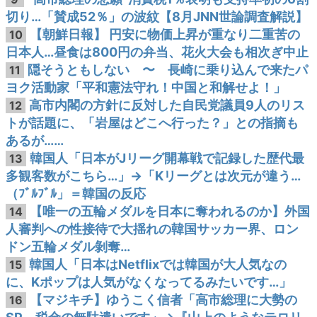
切り…「賛成52％」の波紋【8月JNN世論調査解説】
【朝鮮日報】 円安に物価上昇が重なり二重苦の
10
日本人…昼食は800円の弁当、花火大会も相次ぎ中止
隠そうともしない 〜 長崎に乗り込んで来たパ
11
ヨク活動家「平和憲法守れ！中国と和解せよ！」
高市内閣の方針に反対した自民党議員9人のリス
12
トが話題に、「岩屋はどこへ行った？」との指摘も
あるが……
韓国人「日本がJリーグ開幕戦で記録した歴代最
13
多観客数がこちら…」→「Kリーグとは次元が違う…
（ﾌﾞﾙﾌﾞﾙ」＝韓国の反応
【唯一の五輪メダルを日本に奪われるのか】外国
14
人審判への性接待で大揺れの韓国サッカー界、ロン
ドン五輪メダル剝奪…
韓国人「日本はNetflixでは韓国が大人気なの
15
に、Kポップは人気がなくなってるみたいです…」
【マジキチ】ゆうこく信者「高市総理に大勢の
16