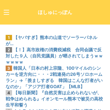
ほしゅにっぽん
【ヤバすぎ】熊本の山道でソーラーパネル
1
が…
【！】高市政権の消費税減税 合同会議で反
2
対した９人（自民党議員）が晒されてしまうｗｗ
ｗｗｗｗ
韓国人「日本の村上宗隆、100マイルのシン
3
カーを逆方向に・・・2戦連発の26号ソロホーム
ラン」→「羨ましすぎる 韓国はこんな打者がい
なのか」「アジア打者GOAT」【MLB】
【毎日新聞】『自然災害は止められないが、
4
戦争はめられる』イオンモール熊本で被災の高校
生平和誓う