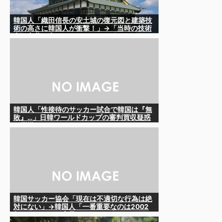
韓国人「織田信長の安土城の復元図と建築技
術の高さに韓国人が衝撃！」→「当時の技術
力に言葉を失う‥」
韓国人「性接待のサッカー試合で韓国は『無
敗』…」日韓ワールドカップの審判買収疑惑
が再燃するか
韓国サッカー協会「現在は不適切な行為は絶
対にない」→韓国人「一番重要なのは2002
年なのにそこは言及しないんだなｗｗｗ」