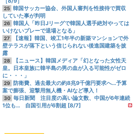
［8/9］
韓国サッカー協会、外国人審判を性接待で買収
25
していた事が判明
韓国人「昨日Jリーグで韓国人選手絶対やっては
26
いけないプレーで退場となる」
【速報】韓国、竣工1年半の新築マンションで外
27
壁テラスが落下という信じられない後進国建築を披
露
【ニュース】韓国メディア「幻となった女性天
28
皇。日本皇族に韓半島の男の血が入る可能性がゼロ
に・・・」
防衛費、過去最大の約8兆9千億円要求へ…予算
29
案で膨張、迎撃用無人機・AIなど導入！
毎日新聞 注目度の高い論文数、中国が6年連続
30
1位も… 自国引用が6割超 [8/7]