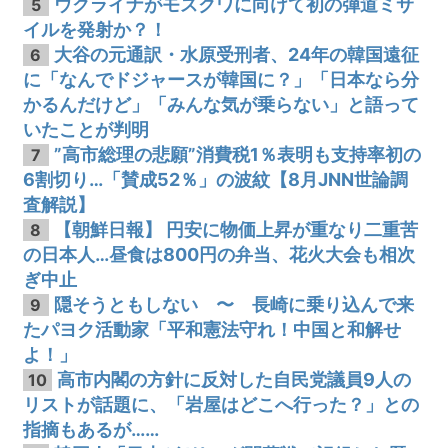
ウクライナがモスクワに向けて初の弾道ミサ
5
イルを発射か？！
大谷の元通訳・水原受刑者、24年の韓国遠征
6
に「なんでドジャースが韓国に？」「日本なら分
かるんだけど」「みんな気が乗らない」と語って
いたことが判明
”高市総理の悲願”消費税1％表明も支持率初の
7
6割切り…「賛成52％」の波紋【8月JNN世論調
査解説】
【朝鮮日報】 円安に物価上昇が重なり二重苦
8
の日本人…昼食は800円の弁当、花火大会も相次
ぎ中止
隠そうともしない 〜 長崎に乗り込んで来
9
たパヨク活動家「平和憲法守れ！中国と和解せ
よ！」
高市内閣の方針に反対した自民党議員9人の
10
リストが話題に、「岩屋はどこへ行った？」との
指摘もあるが……