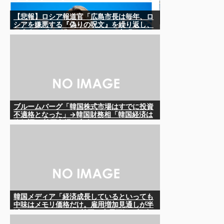
【悲報】ロシア報道官「広島市長は毎年、ロ
シアを嫌悪する『偽りの呪文』を繰り返し、
日本人をゾンビ化させている」と主張
ブルームバーグ「韓国株式市場はすでに投資
不適格となった」→韓国財務相「韓国経済は
絶好調！ 韓国市場は安泰!!」……まあ、うん。
国外からどう認識されているのかって問題だ
から……さ
韓国メディア「経済成長しているといっても
中味はメモリ価格だけ。雇用増加見通しが半
減してしまった」……韓国の内需不況は根強
い状況っすね