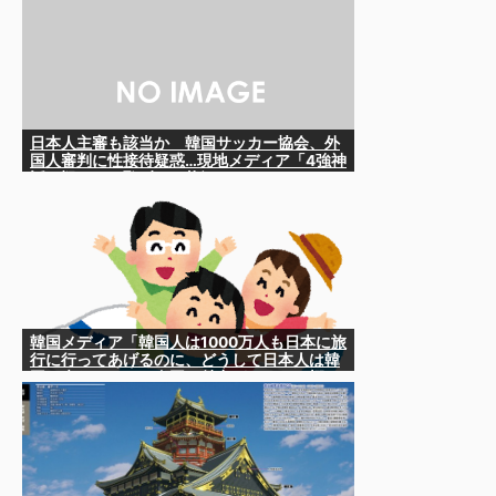
日本人主審も該当か 韓国サッカー協会、外
国人審判に性接待疑惑…現地メディア「4強神
話も疑われる恥ずべき状況」
韓国メディア「韓国人は1000万人も日本に旅
行に行ってあげるのに、どうして日本人は韓
国に来ないのか」自国に魅力がないのを棚に
上げて日本を分析