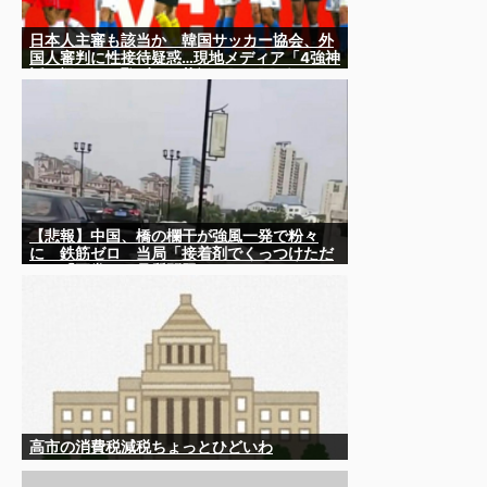
日本人主審も該当か 韓国サッカー協会、外
国人審判に性接待疑惑…現地メディア「4強神
話も疑われる恥ずべき状況」[8/8] [ばーど
★]
【悲報】中国、橋の欄干が強風一発で粉々
に 鉄筋ゼロ 当局「接着剤でくっつけただ
け」「正常で、品質問題はない」
高市の消費税減税ちょっとひどいわ