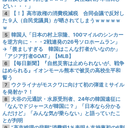
どい・・・」
【！】高市政権の消費税減税 合同会議で反対し
4
た９人（自民党議員）が晒されてしまうｗｗｗｗｗ
ｗ
韓国人「日本の村上宗隆、100マイルのシンカー
5
を逆方向に・・・2戦連発の26号ソロホームラン」
→「羨ましすぎる 韓国はこんな打者がいなのか」
「アジア打者GOAT」【MLB】
【毎日新聞】『自然災害は止められないが、戦争
6
はめられる』イオンモール熊本で被災の高校生平和
誓う
ウクライナがモスクワに向けて初の弾道ミサイル
7
を発射か？！
大谷の元通訳・水原受刑者、24年の韓国遠征に
8
「なんでドジャースが韓国に？」「日本なら分かる
んだけど」「みんな気が乗らない」と語っていたこ
とが判明
”高市総理の悲願”消費税1％表明も支持率初の6割
9