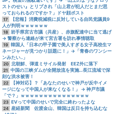
SP。税金の無駄遣いです」→『山上のようなテロリ
ストのせい』とリプされ「山上君が犯人だとまだ思
っておられるのですか？」ドヤ顔ポスト
【悲報】消費税減税に反対している自民党議員9
17
人が判明ｗｗｗｗｗｗ
岩手県宮古市議（共産）、赤旗配達中に当て逃げ
18
→ 警察から連絡が来て宮古署を訪れ事情聴取
韓国人「日本の甲子園で美人すぎる女子高校生マ
19
ネージャーが見つかり話題に！」→「青春のワンシー
ンみたい‥」
北朝鮮、弾道ミサイル発射 EEZ外に落下
20
中国の三峡ダムが全開放流を実施…長江流域で深
21
刻な洪水被害！
【神対応】？「あなたのせいで神戸が反中イメ
22
ージになって中国人が来なくなる！」 → 神戸市議
「で？」ｗｗｗｗｗｗｗｗｗｗｗｗｗｗｗ
EVって中国のせいで完全に終わったよな
23
産経新聞 佐渡金山、韓国は反日を持ち込むな
24