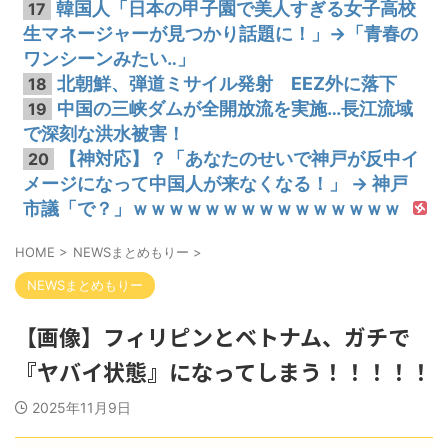
韓国人「日本の甲子園で美人すぎる女子高校
17
生マネージャーが見つかり話題に！」→「青春の
ワンシーンみたい‥」
北朝鮮、弾道ミサイル発射 EEZ外に落下
18
中国の三峡ダムが全開放流を実施…長江流域
19
で深刻な洪水被害！
【神対応】？「あなたのせいで神戸が反中イ
20
メージになって中国人が来なくなる！」 → 神戸
市議「で？」ｗｗｗｗｗｗｗｗｗｗｗｗｗｗｗ
HOME
>
NEWSまとめもりー
>
NEWSまとめもりー
【画像】フィリピンとベトナム、ガチで
『ヤバイ状態』になってしまう！！！！！
2025年11月9日