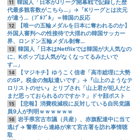
韓国人「日本がJリーグ開幕戦で記録した歴
11
代最多観客数がこちら…」→「Kリーグとは次元
が違う…（ﾌﾞﾙﾌﾞﾙ」＝韓国の反応
【唯一の五輪メダルを日本に奪われるのか】
12
外国人審判への性接待で大揺れの韓国サッカー
界、ロンドン五輪メダル剝奪…
韓国人「日本はNetflixでは韓国が大人気なの
13
に、Kポップは人気がなくなってるみたいで
す…」
【マジキチ】ゆうこく信者「高市総理に大勢
14
のSP。税金の無駄遣いです」→『山上のようなテ
ロリストのせい』とリプされ「山上君が犯人だと
まだ思っておられるのですか？」ドヤ顔ポスト
【悲報】消費税減税に反対している自民党議
15
員9人が判明ｗｗｗｗｗｗ
岩手県宮古市議（共産）、赤旗配達中に当て
16
逃げ → 警察から連絡が来て宮古署を訪れ事情聴
取