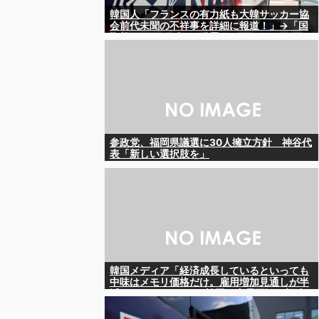
韓国人「フランスの有力紙も大韓サッカー協
会前代未聞の不祥事を詳細に報道！」→「国
際的スキャンダルに発展してしまう‥」
参政党、福岡県議選に30人擁立方針 神谷代
表「新しい選択肢を」
韓国メディア「経済成長しているといっても
中味はメモリ価格だけ。雇用増加見通しが半
減してしまった」……韓国の内需不況は根強
い状況っすね