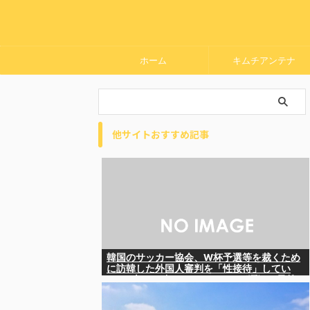
ホーム
キムチアンテナ
他サイトおすすめ記事
韓国のサッカー協会、W杯予選等を裁くため
に訪韓した外国人審判を「性接待」してい
た……大して強くもないチームが潤沢な予算
を持ってりゃそうなるわな