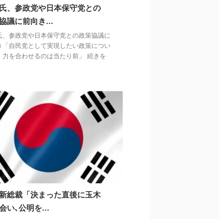
氏、参政党や日本保守党との
協議に前向き...
氏、参政党や日本保守党との政策協議に
き「自民党として実現したい政策につい
、力を合わせるのは当たり前」 続きを
新総裁「決まった直後に玉木
会い､公明を...