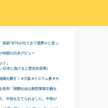
英紙｢BTSが出てきて悪夢かと思っ
が待望の日本デビュー
か？」
若い日本に負けると歴史的屈辱｣
を醸す！ #大阪 #イスラム教 #モ
を批判「国際社会は新型軍国主義を
ろ、中指を立てられました。中指が