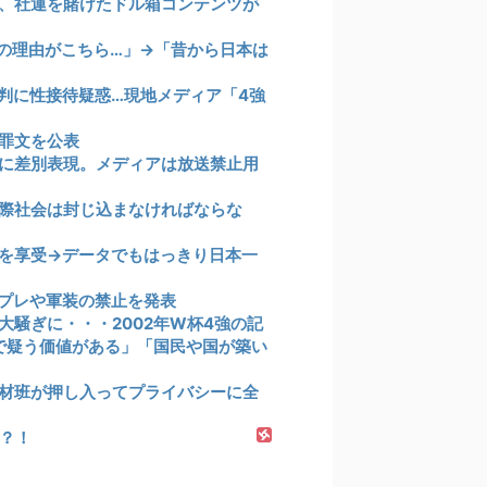
、社運を賭けたドル箱コンテンツが
の理由がこちら…」→「昔から日本は
判に性接待疑惑…現地メディア「4強
罪文を公表
に差別表現。メディアは放送禁止用
際社会は封じ込まなければならな
を享受→データでもはっきり日本一
プレや軍装の禁止を発表
騒ぎに・・・2002年W杯4強の記
まで疑う価値がある」「国民や国が築い
取材班が押し入ってプライバシーに全
？！