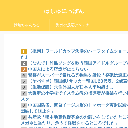
ほしゅにっぽん
我無ちゃんねる
海外の反応アンテナ
【批判】ワールドカップ決勝のハーフタイムショー、
1
た｣
【なんで】竹島ソングを歌う韓国アイドルグループ
2
中国人による密漁が止まらない
3
警察がスーパーで暴れる刃物男を射殺「発砲は適正
4
【ヤバすぎ】韓国紙｢サッカー韓国U23代表、2歳
5
【生活保護】永住外国人が日本人平均超え...
6
大阪府の小学校でイスラム教の指導者が授業を行い物議
7
スク
中国国防省、海自イージス艦のトマホーク実射試験
8
団結して阻止を」！
共産党「熊本地震救援募金のお願いをしていたとこ
9
メガネに当たり、危うく怪我をするところでした」