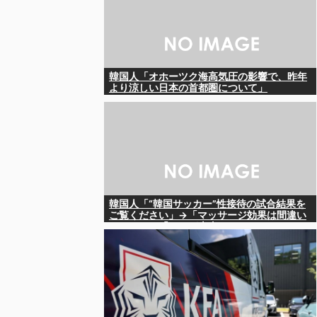
韓国人「オホーツク海高気圧の影響で、昨年
より涼しい日本の首都圏について」
韓国人「“韓国サッカー”性接待の試合結果を
ご覧ください」→「マッサージ効果は間違い
ないねｗ」「これが本当のベッドサッカー
だ」