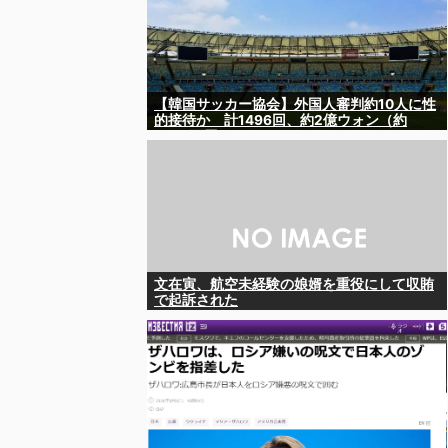
【韓国サッカー協会】外国人審判約10人に性
的接待か 計1496回、約2億ウォン（約
2200万円）
文在寅、航空未経験の娘婿を重役にして収賄
で起訴された