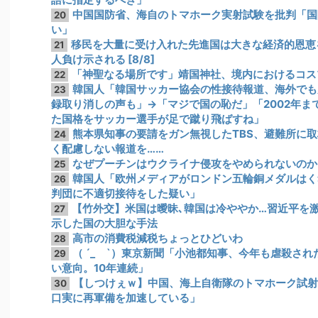
中国国防省、海自のトマホーク実射試験を批判「国
20
い」
移民を大量に受け入れた先進国は大きな経済的恩恵
21
人負け示される [8/8]
「神聖なる場所です」靖国神社、境内におけるコス
22
韓国人「韓国サッカー協会の性接待報道、海外でも大
23
録取り消しの声も」→「マジで国の恥だ」「2002年
た国格をサッカー選手が足で蹴り飛ばすね」
熊本県知事の要請をガン無視したTBS、避難所に
24
く配慮しない報道を……
なぜプーチンはウクライナ侵攻をやめられないのか
25
韓国人「欧州メディアがロンドン五輪銅メダルはく
26
判団に不適切接待をした疑い」
【竹外交】米国は曖昧､韓国は冷ややか…習近平を激
27
示した国の大胆な手法
高市の消費税減税ちょっとひどいわ
28
（ ´_ゝ`）東京新聞「小池都知事、今年も虐殺さ
29
い意向。10年連続」
【しつけぇｗ】中国、海上自衛隊のトマホーク試射
30
口実に再軍備を加速している」