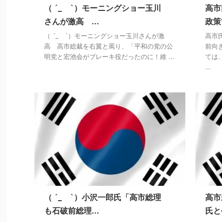
（ ´_ゝ`）モーニングショー玉川
高市
さんが激高 ...
政策
（ ´_ゝ`）モーニングショー玉川さんが激
高市
高 高市総裁を右翼と罵り、「平和の党の公
前向
明党と宏池会がブレーキ役だったのに！維 ...
ては
...
（ ´_ゝ`）小沢一郎氏「高市総理
高市
も石破前総理...
氏と