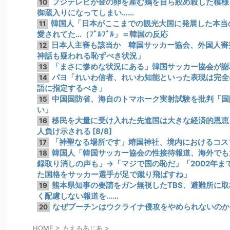
フジテレビが金の卵を産む鶏を自ら絞め殺した模様
10
御蔵入りになってしまい……
韓国人「日本がここまでの観光大国に発展した本当
11
愛されてた…（ﾌﾞﾙﾌﾞﾙ」＝韓国の反応
日本人主審も該当か 韓国サッカー協会、外国人審
12
神話も疑われる恥ずべき状況」
「まさに惨めな状況にある」韓国サッカー協会が謝
13
パヨ「れいわ信者、れいわ知能といった表現は完全
14
語に指定するべき」
中国国防省、海自のトマホーク実射試験を批判「国
15
い」
移民を大量に受け入れた先進国は大きな経済的恩恵
16
人負け示される [8/8]
「神聖なる場所です」靖国神社、境内におけるコス
17
韓国人「韓国サッカー協会の性接待報道、海外でも大
18
録取り消しの声も」→「マジで国の恥だ」「2002年
た国格をサッカー選手が足で蹴り飛ばすね」
熊本県知事の要請をガン無視したTBS、避難所に
19
く配慮しない報道を……
なぜプーチンはウクライナ侵攻をやめられないのか
20
HOME
>
もえるあじあ
>