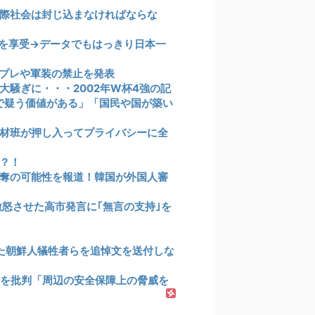
際社会は封じ込まなければならな
を享受→データでもはっきり日本一
プレや軍装の禁止を発表
騒ぎに・・・2002年W杯4強の記
まで疑う価値がある」「国民や国が築い
取材班が押し入ってプライバシーに全
？！
奪の可能性を報道！韓国が外国人審
怒させた高市発言に｢無言の支持｣を
れた朝鮮人犠牲者らを追悼文を送付しな
を批判「周辺の安全保障上の脅威を