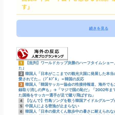
す」
続きを見る
【批判】ワールドカップ決勝のハーフタイムショー、
1
た｣
韓国人「日本がここまでの観光大国に発展した本当
2
愛されてた…（ﾌﾞﾙﾌﾞﾙ」＝韓国の反応
韓国人「韓国サッカー協会の性接待報道、海外でも大
3
録取り消しの声も」→「マジで国の恥だ」「2002年
た国格をサッカー選手が足で蹴り飛ばすね」
【なんで】竹島ソングを歌う韓国アイドルグループ
4
中国人による密漁が止まらない
5
韓国人「日本の柴犬くん散歩中の暑さに耐えられな
6