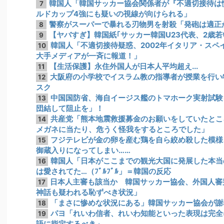
韓国人「韓国サッカー協会関係者が『不適切接待は
7
ルドカップ4強にも疑いの視線が向けられる」
警察がスーパーで暴れる刃物男を射殺「発砲は適正
8
【ヤバすぎ】韓国紙｢サッカー韓国U23代表、2歳
9
韓国人「不適切接待疑惑、2002年イタリア・スペ
10
大手メディアが一斉に報道！」
【生活保護】永住外国人が日本人平均超え...
11
大阪府の小学校でイスラム教の指導者が授業を行い物議
12
スク
中国国防省、海自イージス艦のトマホーク実射試験
13
団結して阻止を」！
共産党「熊本地震救援募金のお願いをしていたとこ
14
メガネに当たり、危うく怪我をするところでした」
フジテレビが金の卵を産む鶏を自ら絞め殺した模様
15
御蔵入りになってしまい……
韓国人「日本がここまでの観光大国に発展した本当
16
は愛されてた…（ﾌﾞﾙﾌﾞﾙ」＝韓国の反応
日本人主審も該当か 韓国サッカー協会、外国人審
17
神話も疑われる恥ずべき状況」
「まさに惨めな状況にある」韓国サッカー協会が謝
18
パヨ「れいわ信者、れいわ知能といった表現は完全
19
語に指定するべき」