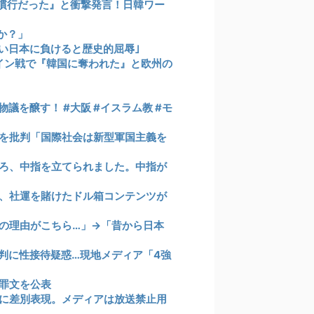
慣行だった』と衝撃発言！日韓ワー
か？」
若い日本に負けると歴史的屈辱｣
イン戦で『韓国に奪われた』と欧州の
を醸す！ #大阪 #イスラム教 #モ
を批判「国際社会は新型軍国主義を
ろ、中指を立てられました。中指が
、社運を賭けたドル箱コンテンツが
の理由がこちら…」→「昔から日本
判に性接待疑惑…現地メディア「4強
罪文を公表
に差別表現。メディアは放送禁止用