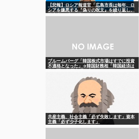
【悲報】ロシア報道官「広島市長は毎年、ロ
シアを嫌悪する『偽りの呪文』を繰り返し、
日本人をゾンビ化させている」と主張
ブルームバーグ「韓国株式市場はすでに投資
不適格となった」→韓国財務相「韓国経済は
絶好調！ 韓国市場は安泰!!」……まあ、うん。
国外からどう認識されているのかって問題だ
から……さ
共産主義、社会主義「必ず失敗します」資本
主義「必ず少子化します」