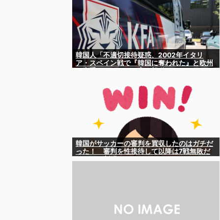
韓国人「不適切接待疑惑、2002年イタリ
ア・スペイン戦で『韓国に奪われた』と欧州
の大手メディアが一斉に報道！」
韓国がサッカーの審判を買収したのはガチだ
った！ 審判を性接待して以降は7戦無敗だ
ったのが判明