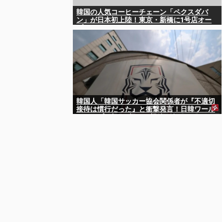
韓国の人気コーヒーチェーン「ペクスダバ
ン」が日本初上陸！東京・新橋に1号店オー
プン
韓国人「韓国サッカー協会関係者が『不適切
接待は慣行だった』と衝撃発言！日韓ワール
ドカップ4強にも疑いの視線が向けられる」