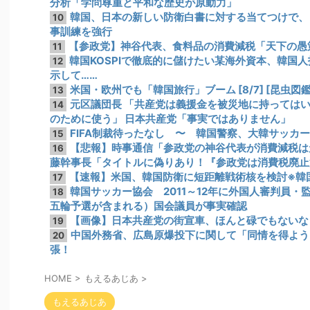
分析「学問尊重と平和な歴史が原動力」
韓国、日本の新しい防衛白書に対する当てつけで、
10
事訓練を強行
【参政党】神谷代表、食料品の消費減税「天下の愚
11
韓国KOSPIで徹底的に儲けたい某海外資本、韓国
12
示して……
米国・欧州でも「韓国旅行」ブーム [8/7] [昆虫図鑑
13
元区議団長 「共産党は義援金を被災地に持っては
14
のために使う」 日本共産党「事実ではありません」
FIFA制裁待ったなし 〜 韓国警察、大韓サッカ
15
【悲報】時事通信「参政党の神谷代表が消費減税は天
16
藤幹事長「タイトルに偽りあり！『参政党は消費税廃止
【速報】米国、韓国防衛に短距離戦術核を検討※韓
17
韓国サッカー協会 2011～12年に外国人審判員・
18
五輪予選が含まれる）国会議員が事実確認
【画像】日本共産党の街宣車、ほんと碌でもないな
19
中国外務省、広島原爆投下に関して「同情を得よう
20
張！
HOME
>
もえるあじあ
>
もえるあじあ