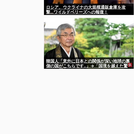
ロシア、ウクライナの大規模通販倉庫を攻
撃…ワイルドベリーズへの報復！
韓国人「意外に日本との関係が深い地球の裏
側の国がこちらです‥」→「国境を越えた驚
くべき歴史のつながり‥」