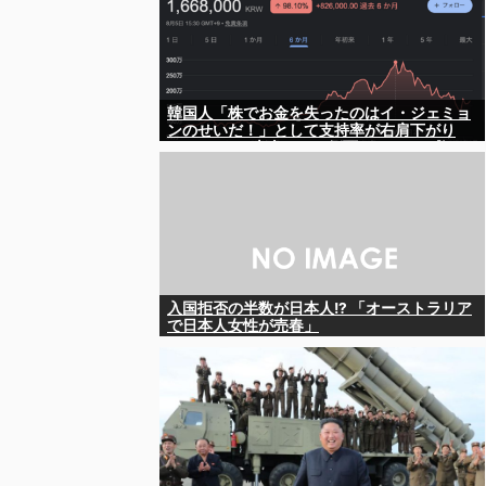
韓国人「株でお金を失ったのはイ・ジェミョ
ンのせいだ！」として支持率が右肩下がり
に……まあ、本当にその側面があるので救え
ないんですが
入国拒否の半数が日本人!? 「オーストラリア
で日本人女性が売春」