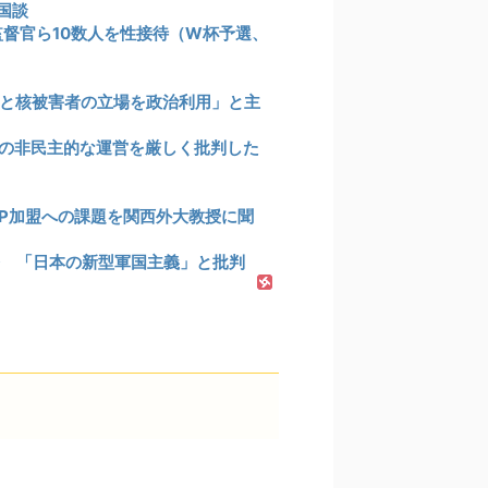
国談
監督官ら10数人を性接待（W杯予選、
と核被害者の立場を政治利用」と主
の非民主的な運営を厳しく批判した
PP加盟への課題を関西外大教授に聞
発 「日本の新型軍国主義」と批判