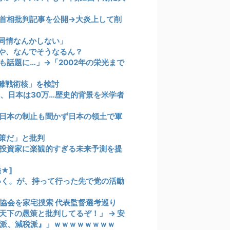
市首相批判記事を公開→大炎上して削
同情なんかしない」
や、なんでそうなるん？
話題に…」→「2002年の栄光まで
離戦術核」を検討
0、日本は30万…歴史的背景を米学者
日本の制止も聞かず日本の領土で軍
策だ」と批判
人投資家に楽観的すぎる未来予測を提
★]
いく。が、持って行った先で党の活動
ー協会を家宅捜索 代表監督選考巡り
下の愚策と批判してるぞ！」 → 安
派、減税派』」ｗｗｗｗｗｗｗｗ