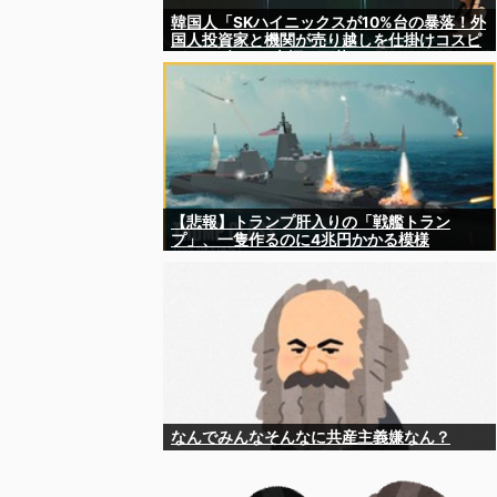
韓国人「SKハイニックスが10%台の暴落！外
国人投資家と機関が売り越しを仕掛けコスピ
が4%を超える大幅な下落‥」
【悲報】トランプ肝入りの「戦艦トラン
プ」、一隻作るのに4兆円かかる模様
wwwwwww
なんでみんなそんなに共産主義嫌なん？