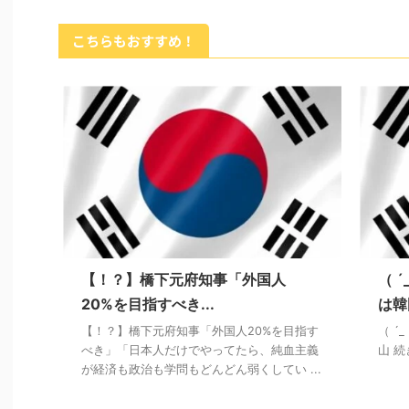
こちらもおすすめ！
【！？】橋下元府知事「外国人
（ 
20%を目指すべき...
は韓
【！？】橋下元府知事「外国人20%を目指す
（ 
べき」「日本人だけでやってたら、純血主義
山 
が経済も政治も学問もどんどん弱くしてい ...