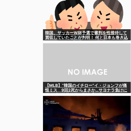
韓国、サッカーW杯予選で審判を性接待して
買収していたことが判明！ 何と日本も巻き込
まれることに
【MLB】“韓国のイチロー”イ・ジョンフが痛
恨ミス 9回2死からまさか…サヨナラ負けに
動けず、地元放送は同情「不運でした」