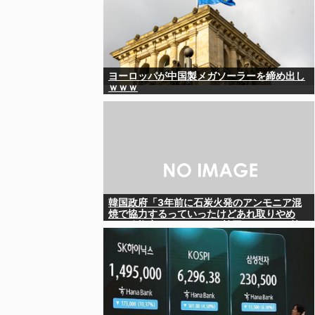
ヨーロッパが中国製メガソーラーを締め出し
ｗｗｗ
韓国政府「3年前に石炭火発のアンモニア混
焼で協力するっていったけどあれ取りやめ
な。政権変わったし」……韓国とまともな協
力ができない理由、これなんですよね