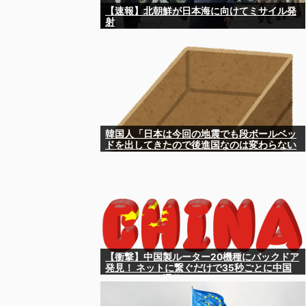
【速報】北朝鮮が日本海に向けてミサイル発
射
韓国人「日本は今回の地震でも段ボールベッ
ドを出してきたので後進国なのは変わらない
ようです」
【衝撃】中国製ルーター20機種にバックドア
発見！ ネットに繋ぐだけで35秒ごとに中国
のサーバーと通信