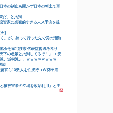
日本の制止も聞かず日本の領土で軍
策だ」と批判
人投資家に楽観的すぎる未来予測を提
★]
いく。が、持って行った先で党の活動
ー協会を家宅捜索 代表監督選考巡り
下の愚策と批判してるぞ！」 → 安
派、減税派』」ｗｗｗｗｗｗｗｗ
国談
監督官ら10数人を性接待（W杯予選、
と核被害者の立場を政治利用」と主