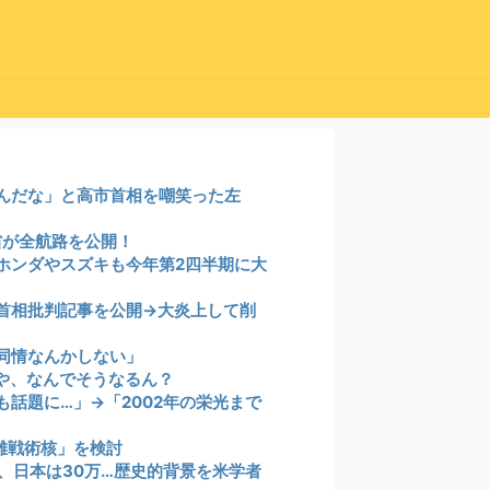
んだな」と高市首相を嘲笑った左
省が全航路を公開！
ホンダやスズキも今年第2四半期に大
市首相批判記事を公開→大炎上して削
同情なんかしない」
や、なんでそうなるん？
話題に…」→「2002年の栄光まで
離戦術核」を検討
0、日本は30万…歴史的背景を米学者