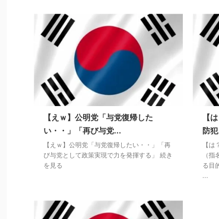
【えｗ】公明党「与党復帰した
【は
い・・」「再び与党...
防犯
【えｗ】公明党「与党復帰したい・・」「再
【は
び与党として政策実現で力を発揮する」 続き
（指
を見る
る目
...