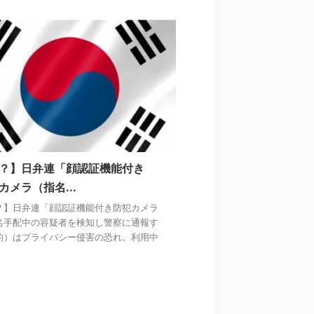
？】日弁連「顔認証機能付き
カメラ（指名...
？】日弁連「顔認証機能付き防犯カメラ
名手配中の容疑者を検知し警察に通報す
的）はプライバシー侵害の恐れ。利用中