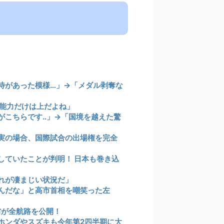
待があった模様…」→「メダル剥奪な
の能力だけは上だよね」
がこちらです‥」→「国境を越えた驚
実の場合、国際試合の出場権を完全
していたことが判明！ 日本も巻き込
れが凄まじい状況だ」
んだな」と高市首相を嘲笑った左
省が全航路を公開！
ホンダやスズキも今年第2四半期に大