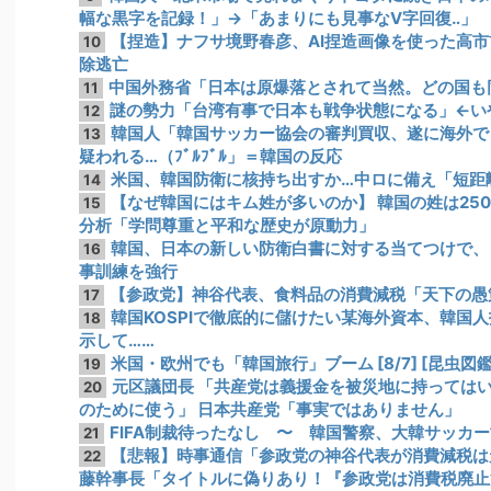
幅な黒字を記録！」→「あまりにも見事なV字回復‥」
【捏造】ナフサ境野春彦、AI捏造画像を使った高
10
除逃亡
中国外務省「日本は原爆落とされて当然。どの国も
11
謎の勢力「台湾有事で日本も戦争状態になる」←い
12
韓国人「韓国サッカー協会の審判買収、遂に海外でも
13
疑われる…（ﾌﾞﾙﾌﾞﾙ」＝韓国の反応
米国、韓国防衛に核持ち出すか…中ロに備え「短距
14
【なぜ韓国にはキム姓が多いのか】 韓国の姓は25
15
分析「学問尊重と平和な歴史が原動力」
韓国、日本の新しい防衛白書に対する当てつけで、
16
事訓練を強行
【参政党】神谷代表、食料品の消費減税「天下の愚
17
韓国KOSPIで徹底的に儲けたい某海外資本、韓国
18
示して……
米国・欧州でも「韓国旅行」ブーム [8/7] [昆虫図鑑
19
元区議団長 「共産党は義援金を被災地に持っては
20
のために使う」 日本共産党「事実ではありません」
FIFA制裁待ったなし 〜 韓国警察、大韓サッカ
21
【悲報】時事通信「参政党の神谷代表が消費減税は天
22
藤幹事長「タイトルに偽りあり！『参政党は消費税廃止