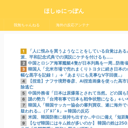
ほしゅにっぽん
我無ちゃんねる
海外の反応アンテナ
「人に恨みを買うようなことをしている自覚はある
1
派、平和記念式典での演説にケチを付けるも……
中国とロシア海軍艦艇4隻が日本列島を一周…防衛
2
韓国人「北米市場で売れまくりトヨタに続き日本の
3
幅な黒字を記録！」→「あまりにも見事なV字回復‥」
【捏造】ナフサ境野春彦、AI捏造画像を使った高
4
除逃亡
中国外務省「日本は原爆落とされて当然。どの国も
5
謎の勢力「台湾有事で日本も戦争状態になる」←い
6
韓国人「韓国サッカー協会の審判買収、遂に海外でも
7
疑われる…（ﾌﾞﾙﾌﾞﾙ」＝韓国の反応
米国、韓国防衛に核持ち出すか…中ロに備え「短距
8
【なぜ韓国にはキム姓が多いのか】 韓国の姓は25
9