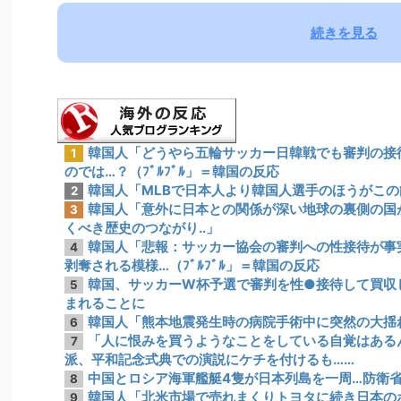
続きを見る
韓国人「どうやら五輪サッカー日韓戦でも審判の接
1
のでは…？（ﾌﾞﾙﾌﾞﾙ」＝韓国の反応
韓国人「MLBで日本人より韓国人選手のほうがこ
2
韓国人「意外に日本との関係が深い地球の裏側の国
3
くべき歴史のつながり‥」
韓国人「悲報：サッカー協会の審判への性接待が事
4
剥奪される模様…（ﾌﾞﾙﾌﾞﾙ」＝韓国の反応
韓国、サッカーW杯予選で審判を性●接待して買収
5
まれることに
韓国人「熊本地震発生時の病院手術中に突然の大揺
6
「人に恨みを買うようなことをしている自覚はある
7
派、平和記念式典での演説にケチを付けるも……
中国とロシア海軍艦艇4隻が日本列島を一周…防衛
8
韓国人「北米市場で売れまくりトヨタに続き日本の
9