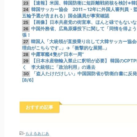
【速報】米国、韓国防衛に短距離戦術核を検討※韓
23
韓国サッカー協会 2011～12年に外国人審判員・
24
五輪予選が含まれる）国会議員が事実確認
【画像】日本共産党の街宣車、ほんと碌でもないな
25
中国外務省、広島原爆投下に関して「同情を得よう
26
張！
韓国人「大統領が直接乗り出して大韓サッカー協会
27
理由がこちらです‥」→「衝撃的な展開‥」
中露軍艦4隻が”日本一周”
28
【日本水産物輸入禁止に釈明が必要】 韓国のCPT
29
く 李大統領に「政治利用」の過去
「盗人たけだけしい」中国国防省が防衛白書に反
30
[8/6]
おすすめ記事
-
もえるあじあ