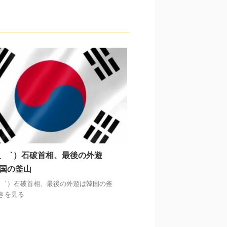
´_ゝ`）石破首相、最後の外遊
国の釜山
´_ゝ`）石破首相、最後の外遊は韓国の釜
続きを見る