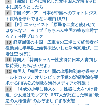
【衝撃】日本に帰化した元中国人が帰省→日
7
本に戻ろうとしたら…
中国メディア 日本が中国へのフォトレジス
8
ト供給を停止できない理由 [8/7]
【P】エッセイスト「原爆を二度と使わせて
9
はならない」→リプ「もちろん中国の核も非難す
る？」→即ブロック
経済崩壊の中国・広東省の工場にて経営者が
10
従業員に半年以上給料未払いした挙句高飛び。工
場は空っぽに
韓国人「韓国サッカー性接待に日本人審判も
11
接待受けたみたいだよ」
韓国人「韓国に10年間の出場権剥奪や過去ワ
12
ールドカップ、オリンピック予選の記録削除を要
求するFIFA公式制裁を海外メディアが報道！」
「14歳の少年に挿入を…」性器に火をつけ脅
13
迫、少女達はモップで…657人が死亡した韓国“最
悪の人権侵害”のおぞましすぎる実態