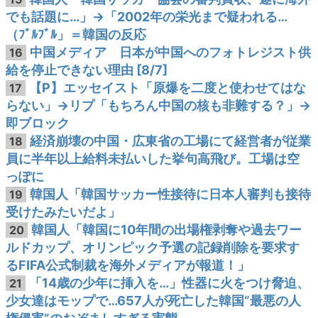
でも話題に…」→「2002年の栄光まで疑われる…
（ﾌﾞﾙﾌﾞﾙ」＝韓国の反応
中国メディア 日本が中国へのフォトレジスト供
16
給を停止できない理由 [8/7]
【P】エッセイスト「原爆を二度と使わせてはな
17
らない」→リプ「もちろん中国の核も非難する？」→
即ブロック
経済崩壊の中国・広東省の工場にて経営者が従業
18
員に半年以上給料未払いした挙句高飛び。工場は空
っぽに
韓国人「韓国サッカー性接待に日本人審判も接待
19
受けたみたいだよ」
韓国人「韓国に10年間の出場権剥奪や過去ワー
20
ルドカップ、オリンピック予選の記録削除を要求す
るFIFA公式制裁を海外メディアが報道！」
「14歳の少年に挿入を…」性器に火をつけ脅迫、
21
少女達はモップで…657人が死亡した韓国“最悪の人