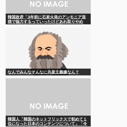
韓国政府「3年前に石炭火発のアンモニア混
焼で協力するっていったけどあれ取りやめ
な。政権変わったし」……韓国とまともな協
力ができない理由、これなんですよね
なんでみんなそんなに共産主義嫌なん？
韓国人「韓国のネットフリックスで初めて１
位になった日本のコンテンツについて」「今