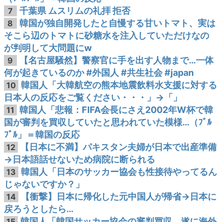
千葉県 ムスリムの礼拝 拒否
7
韓国が独自開発したと自慢する甘いトマト、実は
8
そこら辺のトマトに砂糖水を注入していただけなの
が判明して大問題にw
【名古屋騒然】警察官に手を出す人物まで…一体
9
何が起きているのか #外国人 #共生社会 #japan
韓国人「大韓航空の熊本地震飲料水支援に対する
10
日本人の反応をご覧ください・・・」→「」
韓国人「悲報：FIFA会長にさえ2002年W杯で韓
11
国が審判を買収していたと思われていた模様…（ﾌﾞﾙ
ﾌﾞﾙ」＝韓国の反応
【日本に不満】パキスタン夫婦が日本で出産準備
12
→日本語話せないため病院に断られる
韓国人「日本のサッカー協会も性接待やってるん
13
じゃないですか？」
【衝撃】日本に帰化した元中国人が帰省→日本に
14
戻ろうとしたら…
韓国人「韓国サッカー協会の審判買収、遂に海外
15