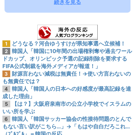
続きを見る
どうなる？河合ゆうすけが県知事選へ立候補！
1
韓国人「韓国に10年間の出場権剥奪や過去ワール
2
ドカップ、オリンピック予選の記録削除を要求する
FIFA公式制裁を海外メディアが報道！」
財源言わない減税は無責任！→使い方言わないの
3
も無責任では？
韓国人「韓国人の日本への好感度が最高記録を達
4
成した理由」
【は？】大阪府泉南市の公立小学校でイスラムの
5
いい所を学ぶ
韓国人「韓国サッカー協会の性接待問題のとんで
6
もない言い訳がこちら…」→「もはや自白だろこれ…
（ﾌﾞﾙﾌﾞﾙ」＝韓国の反応