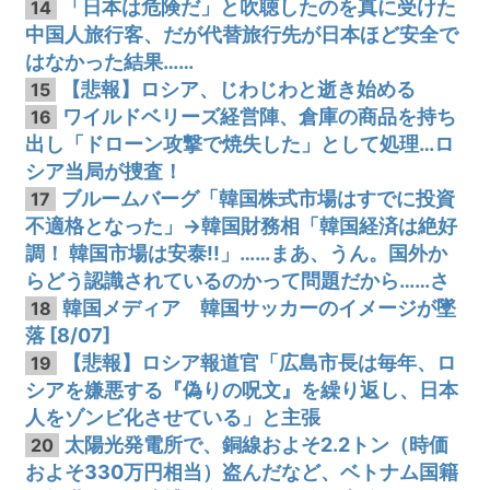
「日本は危険だ」と吹聴したのを真に受けた
14
中国人旅行客、だが代替旅行先が日本ほど安全で
はなかった結果……
【悲報】ロシア、じわじわと逝き始める
15
ワイルドベリーズ経営陣、倉庫の商品を持ち
16
出し「ドローン攻撃で焼失した」として処理…ロ
シア当局が捜査！
ブルームバーグ「韓国株式市場はすでに投資
17
不適格となった」→韓国財務相「韓国経済は絶好
調！ 韓国市場は安泰!!」……まあ、うん。国外か
らどう認識されているのかって問題だから……さ
韓国メディア 韓国サッカーのイメージが墜
18
落 [8/07]
【悲報】ロシア報道官「広島市長は毎年、ロ
19
シアを嫌悪する『偽りの呪文』を繰り返し、日本
人をゾンビ化させている」と主張
太陽光発電所で、銅線およそ2.2トン（時価
20
およそ330万円相当）盗んだなど、ベトナム国籍