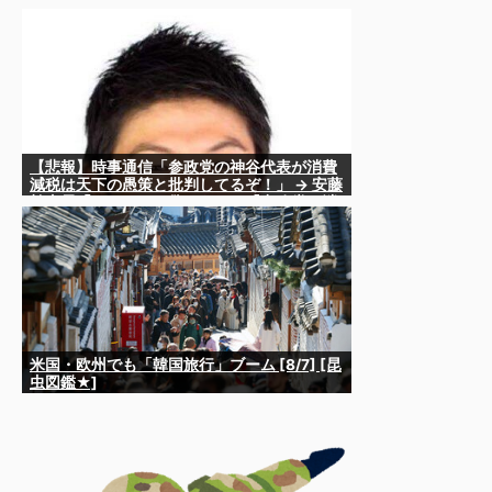
シーズンは女性が可愛い」
【悲報】時事通信「参政党の神谷代表が消費
減税は天下の愚策と批判してるぞ！」 → 安藤
幹事長「タイトルに偽りあり！『参政党は消
費税廃止派、減税派』」ｗｗｗｗｗｗｗｗ
米国・欧州でも「韓国旅行」ブーム [8/7] [昆
虫図鑑★]