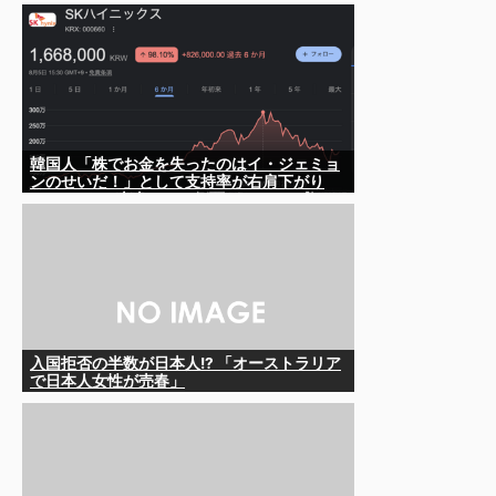
韓国人「株でお金を失ったのはイ・ジェミョ
ンのせいだ！」として支持率が右肩下がり
に……まあ、本当にその側面があるので救え
ないんですが
入国拒否の半数が日本人!? 「オーストラリア
で日本人女性が売春」