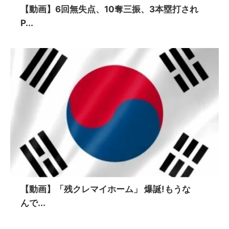
【動画】6回無失点、10奪三振、3本塁打され
P...
【動画】「残クレマイホーム」 爆誕!もうな
んで...