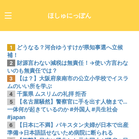
ほしゅにっぽん
どうなる？河合ゆうすけが県知事選へ立候
1
補！
財源言わない減税は無責任！→使い方言わな
2
いのも無責任では？
【は？】大阪府泉南市の公立小学校でイスラ
3
ムのいい所を学ぶ
千葉県 ムスリムの礼拝 拒否
4
【名古屋騒然】警察官に手を出す人物まで…
5
一体何が起きているのか #外国人 #共生社会
#japan
【日本に不満】パキスタン夫婦が日本で出産
6
準備→日本語話せないため病院に断られる