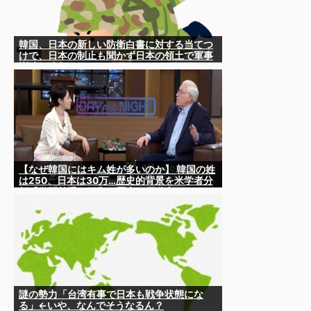
韓国、日本の新しい防衛白書に対する当てつ
けで、日本の制止も聞かず日本の領土で軍事
訓練を強行
【なぜ韓国にはキム姓が多いのか】 韓国の姓
は250、日本は30万…歴史的背景を米学者分
析「学問尊重と平和な歴史が原動力」
謎の勢力「台湾有事で日本も戦争状態にな
る」←いや、なんでそうなるん？