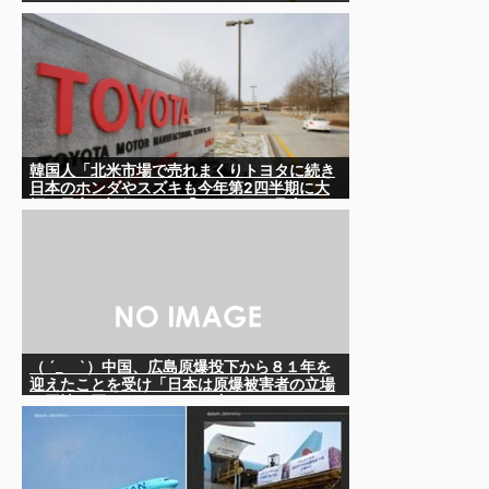
韓国人「北米市場で売れまくりトヨタに続き
日本のホンダやスズキも今年第2四半期に大
幅な黒字を記録！」→「あまりにも見事なV
字回復‥」
（ ´_ゝ`）中国、広島原爆投下から８１年を
迎えたことを受け「日本は原爆被害者の立場
で同情を買おうとするのを止めろ」