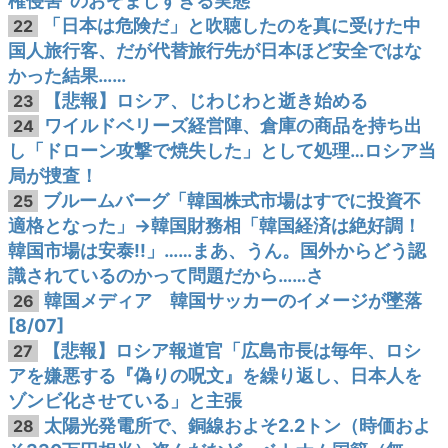
権侵害”のおぞましすぎる実態
「日本は危険だ」と吹聴したのを真に受けた中
22
国人旅行客、だが代替旅行先が日本ほど安全ではな
かった結果……
【悲報】ロシア、じわじわと逝き始める
23
ワイルドベリーズ経営陣、倉庫の商品を持ち出
24
し「ドローン攻撃で焼失した」として処理…ロシア当
局が捜査！
ブルームバーグ「韓国株式市場はすでに投資不
25
適格となった」→韓国財務相「韓国経済は絶好調！
韓国市場は安泰!!」……まあ、うん。国外からどう認
識されているのかって問題だから……さ
韓国メディア 韓国サッカーのイメージが墜落
26
[8/07]
【悲報】ロシア報道官「広島市長は毎年、ロシ
27
アを嫌悪する『偽りの呪文』を繰り返し、日本人を
ゾンビ化させている」と主張
太陽光発電所で、銅線およそ2.2トン（時価およ
28