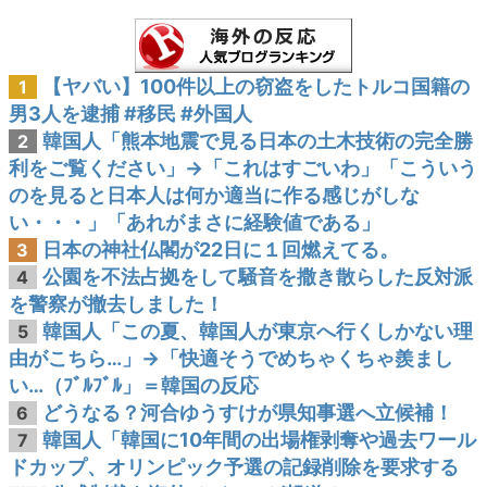
【ヤバい】100件以上の窃盗をしたトルコ国籍の
1
男3人を逮捕 #移民 #外国人
韓国人「熊本地震で見る日本の土木技術の完全勝
2
利をご覧ください」→「これはすごいわ」「こういう
のを見ると日本人は何か適当に作る感じがしな
い・・・」「あれがまさに経験値である」
日本の神社仏閣が22日に１回燃えてる。
3
公園を不法占拠をして騒音を撒き散らした反対派
4
を警察が撤去しました！
韓国人「この夏、韓国人が東京へ行くしかない理
5
由がこちら…」→「快適そうでめちゃくちゃ羨まし
い…（ﾌﾞﾙﾌﾞﾙ」＝韓国の反応
どうなる？河合ゆうすけが県知事選へ立候補！
6
韓国人「韓国に10年間の出場権剥奪や過去ワール
7
ドカップ、オリンピック予選の記録削除を要求する