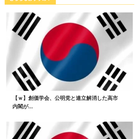
【ｗ】創価学会、公明党と連立解消した高市
内閣が...