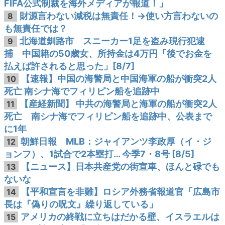
FIFA公式制裁を海外メディアが報道！」
財源言わない減税は無責任！→使い方言わないの
8
も無責任では？
北海道釧路市 スニーカー1足を盗み現行犯逮
9
捕 中国籍の50歳女、所持金は4万円「後でお金を
払えば許されると思った」[8/7]
【速報】中国の海警局と中国海軍の船が衝突2人
10
死亡 南シナ海でフィリピン船を追跡中
【産経新聞】 中共の海警局と海軍の船が衝突2人
11
死亡 南シナ海でフィリピン船を追跡中、公表まで
に1年
朝鮮日報 MLB：ジャイアンツ李政厚（イ・ジ
12
ョンフ）、1試合で2本塁打… 今季7・8号 [8/5]
【ニュース】日本共産党の街宣車、ほんと碌でも
13
ないな
【平和宣言を非難】ロシア外務省報道官「広島市
14
長は『偽りの呪文』繰り返している」
アメリカの終戦に立ちはだかる壁、イスラエルは
15