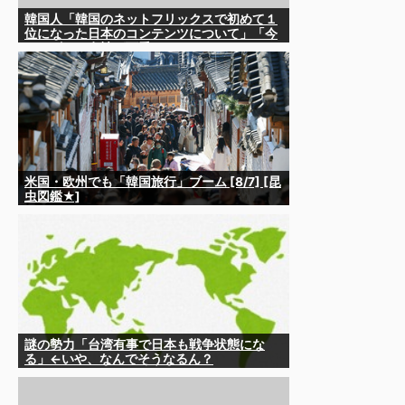
韓国人「韓国のネットフリックスで初めて１
位になった日本のコンテンツについて」「今
シーズンは女性が可愛い」
米国・欧州でも「韓国旅行」ブーム [8/7] [昆
虫図鑑★]
謎の勢力「台湾有事で日本も戦争状態にな
る」←いや、なんでそうなるん？