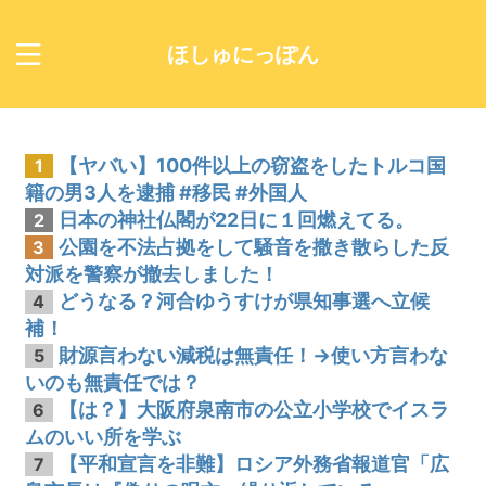
ほしゅにっぽん
【ヤバい】100件以上の窃盗をしたトルコ国
1
籍の男3人を逮捕 #移民 #外国人
日本の神社仏閣が22日に１回燃えてる。
2
公園を不法占拠をして騒音を撒き散らした反
3
対派を警察が撤去しました！
どうなる？河合ゆうすけが県知事選へ立候
4
補！
財源言わない減税は無責任！→使い方言わな
5
いのも無責任では？
【は？】大阪府泉南市の公立小学校でイスラ
6
ムのいい所を学ぶ
【平和宣言を非難】ロシア外務省報道官「広
7