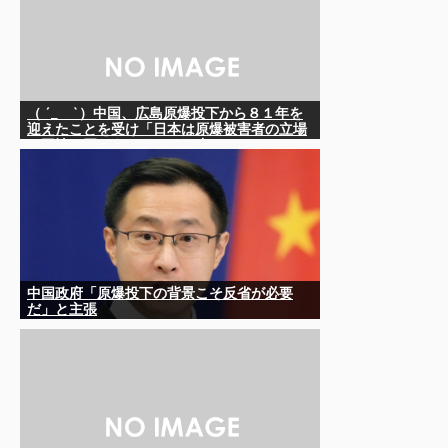
（ ´_ゝ`）中国、広島原爆投下から８１年を
迎えたことを受け「日本は原爆被害者の立場
で同情を買おうとするのを止めろ」
中国政府「原爆投下の背景こそ反省が必要
だ」と主張