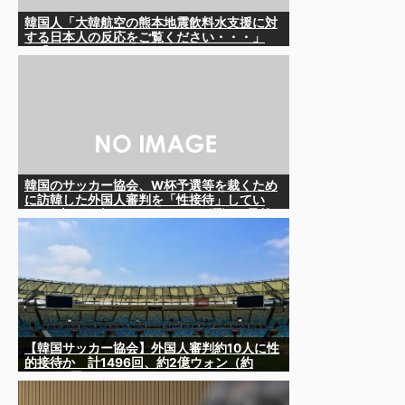
韓国人「大韓航空の熊本地震飲料水支援に対
する日本人の反応をご覧ください・・・」
→「」
韓国のサッカー協会、W杯予選等を裁くため
に訪韓した外国人審判を「性接待」してい
た……大して強くもないチームが潤沢な予算
を持ってりゃそうなるわな
【韓国サッカー協会】外国人審判約10人に性
的接待か 計1496回、約2億ウォン（約
2200万円）