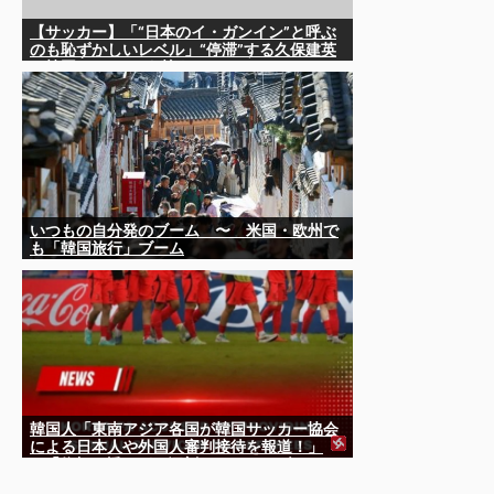
【サッカー】「“日本のイ・ガンイン”と呼ぶ
のも恥ずかしいレベル」“停滞”する久保建英
を韓国メディアが酷評…
いつもの自分発のブーム 〜 米国・欧州で
も「韓国旅行」ブーム
韓国人「東南アジア各国が韓国サッカー協会
による日本人や外国人審判接待を報道！」
→「信頼を揺るがす深刻なスキャンダル‥」