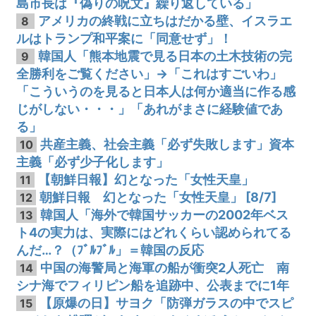
島市長は『偽りの呪文』繰り返している」
アメリカの終戦に立ちはだかる壁、イスラエ
8
ルはトランプ和平案に「同意せず」！
韓国人「熊本地震で見る日本の土木技術の完
9
全勝利をご覧ください」→「これはすごいわ」
「こういうのを見ると日本人は何か適当に作る感
じがしない・・・」「あれがまさに経験値であ
る」
共産主義、社会主義「必ず失敗します」資本
10
主義「必ず少子化します」
【朝鮮日報】幻となった「女性天皇」
11
朝鮮日報 幻となった「女性天皇」 [8/7]
12
韓国人「海外で韓国サッカーの2002年ベス
13
ト4の実力は、実際にはどれくらい認められてる
んだ…？（ﾌﾞﾙﾌﾞﾙ」＝韓国の反応
中国の海警局と海軍の船が衝突2人死亡 南
14
シナ海でフィリピン船を追跡中、公表までに1年
【原爆の日】サヨク「防弾ガラスの中でスピ
15