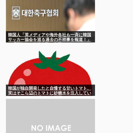
韓国人「英メディアや海外各社も一斉に韓国
サッカー協会を巡る過去の不祥事を報道！」
→「国際的な信用失墜の危機‥」
韓国が独自開発したと自慢する甘いトマト、
実はそこら辺のトマトに砂糖水を注入してい
ただけなのが判明して大問題にw