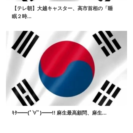
【テレ朝】大越キャスター、高市首相の「睡
眠２時...
ｷﾀ━━(ﾟ∀ﾟ)━━!! 麻生最高顧問、麻生...