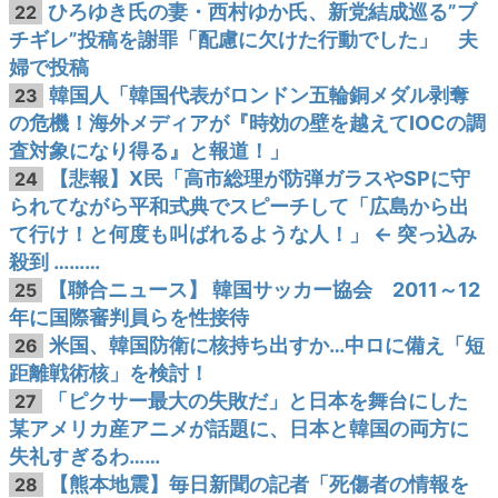
ひろゆき氏の妻・西村ゆか氏、新党結成巡る”ブ
22
チギレ”投稿を謝罪「配慮に欠けた行動でした」 夫
婦で投稿
韓国人「韓国代表がロンドン五輪銅メダル剥奪
23
の危機！海外メディアが『時効の壁を越えてIOCの調
査対象になり得る』と報道！」
【悲報】X民「高市総理が防弾ガラスやSPに守
24
られてながら平和式典でスピーチして「広島から出
て行け！と何度も叫ばれるような人！」 ← 突っ込み
殺到 ………
【聯合ニュース】 韓国サッカー協会 2011～12
25
年に国際審判員らを性接待
米国、韓国防衛に核持ち出すか…中ロに備え「短
26
距離戦術核」を検討！
「ピクサー最大の失敗だ」と日本を舞台にした
27
某アメリカ産アニメが話題に、日本と韓国の両方に
失礼すぎるわ……
【熊本地震】毎日新聞の記者「死傷者の情報を
28