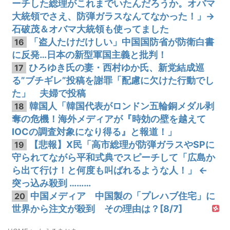
ーチした総理がこれまでいたんだろうか。オバマ
大統領でさえ、防弾ガラスなんてなかった！」→
石破茂＆オバマ大統領も使ってました
「盗人たけだけしい」中国国防省が防衛白書
16
に反発…日本の新型軍国主義と批判！
ひろゆき氏の妻・西村ゆか氏、新党結成巡
17
る”ブチギレ”投稿を謝罪「配慮に欠けた行動でし
た」 夫婦で投稿
韓国人「韓国代表がロンドン五輪銅メダル剥
18
奪の危機！海外メディアが『時効の壁を越えて
IOCの調査対象になり得る』と報道！」
【悲報】X民「高市総理が防弾ガラスやSPに
19
守られてながら平和式典でスピーチして「広島か
ら出て行け！と何度も叫ばれるような人！」 ←
突っ込み殺到 ………
中国メディア 中国製の「プレハブ住宅」に
20
世界から注文が殺到 その理由は？[8/7]