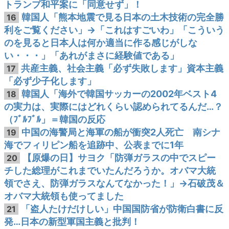
トランプ和平案に「同意せず」！
韓国人「熊本地震で見る日本の土木技術の完全勝
16
利をご覧ください」→「これはすごいわ」「こういう
のを見ると日本人は何か適当に作る感じがしな
い・・・」「あれがまさに経験値である」
共産主義、社会主義「必ず失敗します」資本主義
17
「必ず少子化します」
韓国人「海外で韓国サッカーの2002年ベスト4
18
の実力は、実際にはどれくらい認められてるんだ…？
（ﾌﾞﾙﾌﾞﾙ」＝韓国の反応
中国の海警局と海軍の船が衝突2人死亡 南シナ
19
海でフィリピン船を追跡中、公表までに1年
【原爆の日】サヨク「防弾ガラスの中でスピー
20
チした総理がこれまでいたんだろうか。オバマ大統
領でさえ、防弾ガラスなんてなかった！」→石破茂＆
オバマ大統領も使ってました
「盗人たけだけしい」中国国防省が防衛白書に反
21
発…日本の新型軍国主義と批判！