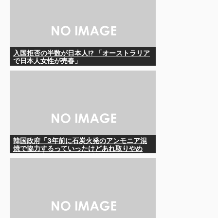
入国拒否の半数が日本人!? 「オーストラリア
で日本人女性が売春」
韓国政府「3年前に石炭火発のアンモニア混
焼で協力するっていったけどあれ取りやめ
な。政権変わったし」……韓国とまともな協
力ができない理由、これなんですよね