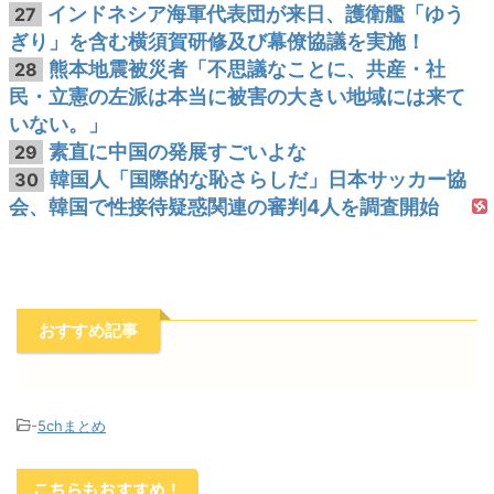
インドネシア海軍代表団が来日、護衛艦「ゆう
27
ぎり」を含む横須賀研修及び幕僚協議を実施！
熊本地震被災者「不思議なことに、共産・社
28
民・立憲の左派は本当に被害の大きい地域には来て
いない。」
素直に中国の発展すごいよな
29
韓国人「国際的な恥さらしだ」日本サッカー協
30
会、韓国で性接待疑惑関連の審判4人を調査開始
おすすめ記事
-
5chまとめ
こちらもおすすめ！