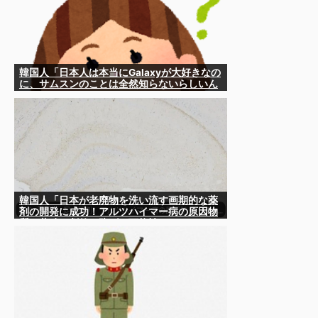
韓国人「日本人は本当にGalaxyが大好きなの
に、サムスンのことは全然知らないらしいん
です」
韓国人「日本が老廃物を洗い流す画期的な薬
剤の開発に成功！アルツハイマー病の原因物
質の蓄積を劇的に防げる可能性‥」