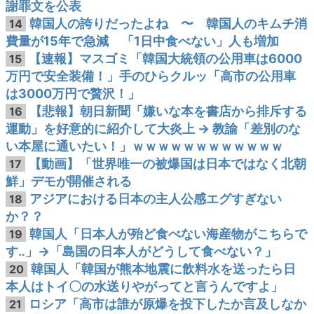
謝罪文を公表
韓国人の誇りだったよね 〜 韓国人のキムチ消
14
費量が15年で急減 「1日中食べない」人も増加
【速報】マスゴミ「韓国大統領の公用車は6000
15
万円で安全装備！」手のひらクルッ「高市の公用車
は3000万円で贅沢！」
【悲報】朝日新聞「嫌いな本を書店から排斥する
16
運動」を好意的に紹介して大炎上 → 教諭「差別のな
い本屋に通いたい！」ｗｗｗｗｗｗｗｗｗｗｗｗ
【動画】「世界唯一の被爆国は日本ではなく北朝
17
鮮」デモが開催される
アジアにおける日本の主人公感エグすぎない
18
か？？
韓国人「日本人が殆ど食べない海産物がこちらで
19
す‥」→「島国の日本人がどうして食べない？」
韓国人「韓国が熊本地震に飲料水を送ったら日
20
本人はトイ〇の水送りやがってと言うんですよ」
ロシア「高市は誰が原爆を投下したか言及しなか
21