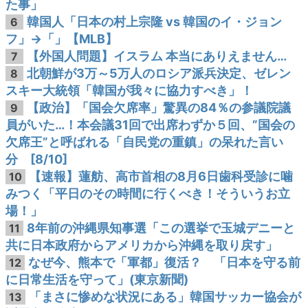
た事」
韓国人「日本の村上宗隆 vs 韓国のイ・ジョン
6
フ」→「」【MLB】
【外国人問題】イスラム 本当にありえません…
7
北朝鮮が3万～5万人のロシア派兵決定、ゼレン
8
スキー大統領「韓国が我々に協力すべき」！
【政治】「国会欠席率」驚異の84％の参議院議
9
員がいた…！本会議31回で出席わずか５回、”国会の
欠席王”と呼ばれる「自民党の重鎮」の呆れた言い
分 [8/10]
【速報】蓮舫、高市首相の8月6日歯科受診に噛
10
みつく「平日のその時間に行くべき！そういうお立
場！」
8年前の沖縄県知事選「この選挙で玉城デニーと
11
共に日本政府からアメリカから沖縄を取り戻す」
なぜ今、熊本で「軍都」復活？ 「日本を守る前
12
に日常生活を守って」(東京新聞)
「まさに惨めな状況にある」韓国サッカー協会が
13