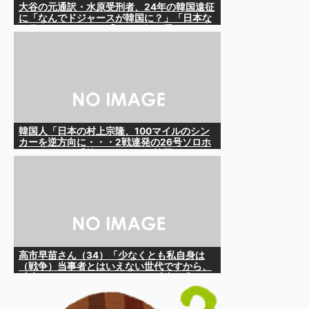
大谷の元通訳・水原受刑者、24年の韓国遠征
に「なんでドジャースが韓国に？」「日本な
ら分かるんだけど」「みんな気が乗らない」
と語っていたことが判明
韓国人「日本の村上宗隆、100マイルのシン
カーを逆方向に・・・2戦連発の26号ソロホ
ームラン」→「羨ましすぎる 韓国はこんな
打者がいなのか」「アジア打者GOAT」
【MLB】
高市早苗さん（34）「少なくとも私自身は
（戦争）当事者とはいえない世代ですから、
反省なんかしておりませんし、反省を求めら
れるいわれもないと思っております」