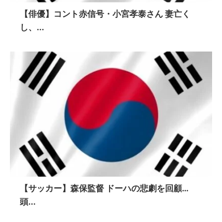
【俳優】コント赤信号・小宮孝泰さん 妻亡く
し、...
【サッカー】森保監督 ドーハの悲劇を回顧…
頭...