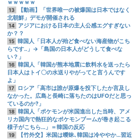
ｗｗｗｗｗ
【動画】「世界唯一の被爆国は日本ではなく
13
北朝鮮」デモが開催される
アジアにおける日本の主人公感エグすぎない
14
か？？
韓国人「日本人が殆ど食べない海産物がこち
15
らです‥」→「島国の日本人がどうして食べな
い？」
韓国人「韓国が熊本地震に飲料水を送ったら
16
日本人はトイ〇の水送りやがってと言うんです
よ」
ロシア「高市は誰が原爆を投下したか言及し
17
なかった。広島と長崎に落ちたのはUFOだと思っ
ているのか?」
韓国人「ポケモンが米国進出した当時、アメ
18
リカ国内で熱狂的なポケモンブームが巻き起こる
様子がこちら…」＝韓国の反応
【竹外交】米国は曖昧､韓国は冷ややか…習近
19