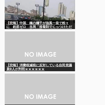
【悲報】中国、橋の欄干が強風一発で粉々
に 鉄筋ゼロ 当局「接着剤でくっつけただ
け」「正常で、品質問題はない」
【悲報】消費税減税に反対している自民党議
員9人が判明ｗｗｗｗｗｗ