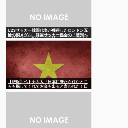
U23サッカー韓国代表が獲得したロンドン五
輪の銅メダル、韓国サッカー協会の「審判へ
の性接待」で剥奪の可能性も……IOCは不法行
為への時効を認めておらず、13年前の女子陸
上選手の銀メダルが剥奪された実例も
【悲報】ベトナム人「日本に来たら住むとこ
ろも探してくれてお金も出ると言われた！日
本人は働く人を探しているから人が多いほう
が助かると言われた！」ｗｗｗｗｗｗｗｗ