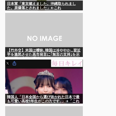
日本軍「東京燃えました。沖縄取られまし
た。原爆落とされました」←これ
【竹外交】米国は曖昧､韓国は冷ややか…習近
平を激怒させた高市発言に｢無言の支持｣を示
した国の大胆な手法
韓国人「日本全国から選び抜かれた日本で最
も可愛い高校1年生がこの方です‥」→「これ
が日本のレベル‥」