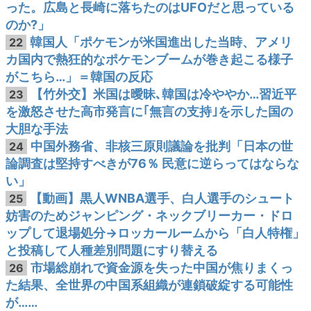
った。広島と長崎に落ちたのはUFOだと思っている
のか?」
韓国人「ポケモンが米国進出した当時、アメリ
22
カ国内で熱狂的なポケモンブームが巻き起こる様子
がこちら…」＝韓国の反応
【竹外交】米国は曖昧､韓国は冷ややか…習近平
23
を激怒させた高市発言に｢無言の支持｣を示した国の
大胆な手法
中国外務省、非核三原則議論を批判「日本の世
24
論調査は堅持すべきが76％ 民意に逆らってはならな
い」
【動画】黒人WNBA選手、白人選手のシュート
25
妨害のためジャンピング・ネックブリーカー・ドロ
ップして退場処分→ロッカールームから「白人特権」
と投稿して人種差別問題にすり替える
市場総崩れで資金源を失った中国が焦りまくっ
26
た結果、全世界の中国系組織が連鎖破綻する可能性
が……