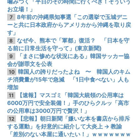
噛みつく「平日のその時間に行くべき！そういう
お立場！」
8年前の沖縄県知事選「この選挙で玉城デニ
7
ーと共に日本政府からアメリカから沖縄を取り戻
す」
なぜ今、熊本で「軍都」復活？ 「日本を守
8
る前に日常生活を守って」(東京新聞)
「まさに惨めな状況にある」韓国サッカー協
9
会が謝罪文を公表
韓国人の誇りだったよね 〜 韓国人のキム
10
チ消費量が15年で急減 「1日中食べない」人も
増加
【速報】マスゴミ「韓国大統領の公用車は
11
6000万円で安全装備！」手のひらクルッ「高市
の公用車は3000万円で贅沢！」
【悲報】朝日新聞「嫌いな本を書店から排斥
12
する運動」を好意的に紹介して大炎上 → 教諭
「差別のない本屋に通いたい！」ｗｗｗｗｗｗｗ