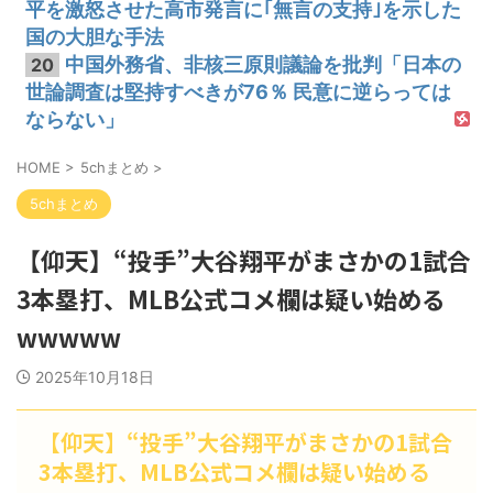
平を激怒させた高市発言に｢無言の支持｣を示した
国の大胆な手法
中国外務省、非核三原則議論を批判「日本の
20
世論調査は堅持すべきが76％ 民意に逆らっては
ならない」
HOME
>
5chまとめ
>
5chまとめ
【仰天】“投手”大谷翔平がまさかの1試合
3本塁打、MLB公式コメ欄は疑い始める
wwwww
2025年10月18日
【仰天】“投手”大谷翔平がまさかの1試合
3本塁打、MLB公式コメ欄は疑い始める