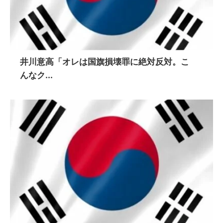
井川意高「オレは国旗損壊罪に絶対反対。こ
んなク...