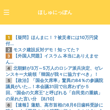
ほしゅにっぽん
【疑問】ほんまに！？被災者には10万円貸
1
付...
モスク建設反対デモ！知ってた？
2
【外国人問題】イスラム 本当にありえませ
3
ん…
北朝鮮が3万～5万人のロシア派兵決定、ゼレ
4
ンスキー大統領「韓国が我々に協力すべき」！
【政治】「国会欠席率」驚異の84％の参議院
5
議員がいた…！本会議31回で出席わずか５
回、”国会の欠席王”と呼ばれる「自民党の重鎮」
の呆れた言い分 [8/10]
【速報】蓮舫、高市首相の8月6日歯科受診に
6