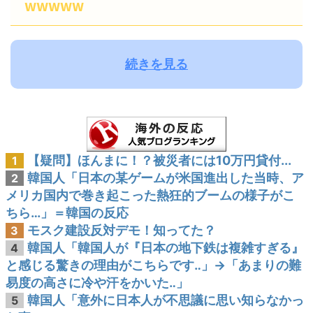
wwwww
続きを見る
【疑問】ほんまに！？被災者には10万円貸付...
1
韓国人「日本の某ゲームが米国進出した当時、ア
2
メリカ国内で巻き起こった熱狂的ブームの様子がこ
ちら…」＝韓国の反応
モスク建設反対デモ！知ってた？
3
韓国人「韓国人が『日本の地下鉄は複雑すぎる』
4
と感じる驚きの理由がこちらです‥」→「あまりの難
易度の高さに冷や汗をかいた‥」
韓国人「意外に日本人が不思議に思い知らなかっ
5