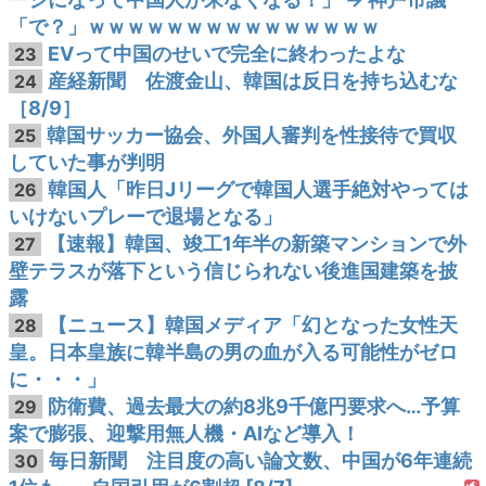
「で？」ｗｗｗｗｗｗｗｗｗｗｗｗｗｗｗ
EVって中国のせいで完全に終わったよな
23
産経新聞 佐渡金山、韓国は反日を持ち込むな
24
［8/9］
韓国サッカー協会、外国人審判を性接待で買収
25
していた事が判明
韓国人「昨日Jリーグで韓国人選手絶対やっては
26
いけないプレーで退場となる」
【速報】韓国、竣工1年半の新築マンションで外
27
壁テラスが落下という信じられない後進国建築を披
露
【ニュース】韓国メディア「幻となった女性天
28
皇。日本皇族に韓半島の男の血が入る可能性がゼロ
に・・・」
防衛費、過去最大の約8兆9千億円要求へ…予算
29
案で膨張、迎撃用無人機・AIなど導入！
毎日新聞 注目度の高い論文数、中国が6年連続
30