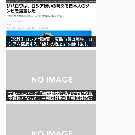
【悲報】ロシア報道官「広島市長は毎年、ロ
シアを嫌悪する『偽りの呪文』を繰り返し、
日本人をゾンビ化させている」と主張
ブルームバーグ「韓国株式市場はすでに投資
不適格となった」→韓国財務相「韓国経済は
絶好調！ 韓国市場は安泰!!」……まあ、うん。
国外からどう認識されているのかって問題だ
から……さ