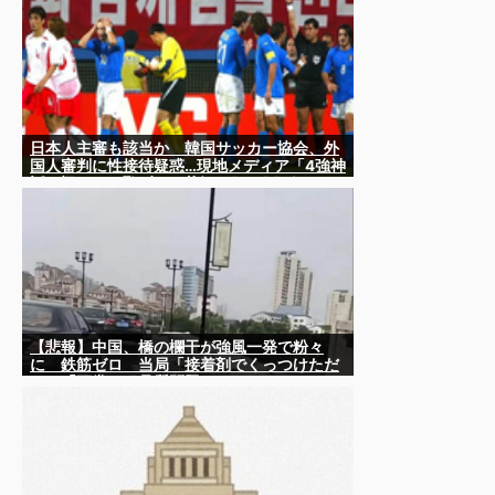
日本人主審も該当か 韓国サッカー協会、外
国人審判に性接待疑惑…現地メディア「4強神
話も疑われる恥ずべき状況」[8/8] [ばーど
★]
【悲報】中国、橋の欄干が強風一発で粉々
に 鉄筋ゼロ 当局「接着剤でくっつけただ
け」「正常で、品質問題はない」