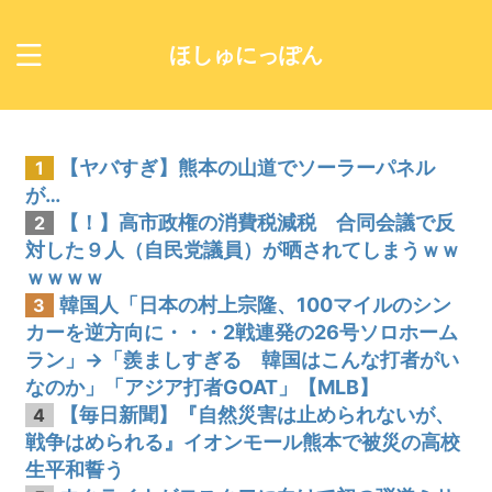
ほしゅにっぽん
【ヤバすぎ】熊本の山道でソーラーパネル
1
が…
【！】高市政権の消費税減税 合同会議で反
2
対した９人（自民党議員）が晒されてしまうｗｗ
ｗｗｗｗ
韓国人「日本の村上宗隆、100マイルのシン
3
カーを逆方向に・・・2戦連発の26号ソロホーム
ラン」→「羨ましすぎる 韓国はこんな打者がい
なのか」「アジア打者GOAT」【MLB】
【毎日新聞】『自然災害は止められないが、
4
戦争はめられる』イオンモール熊本で被災の高校
生平和誓う