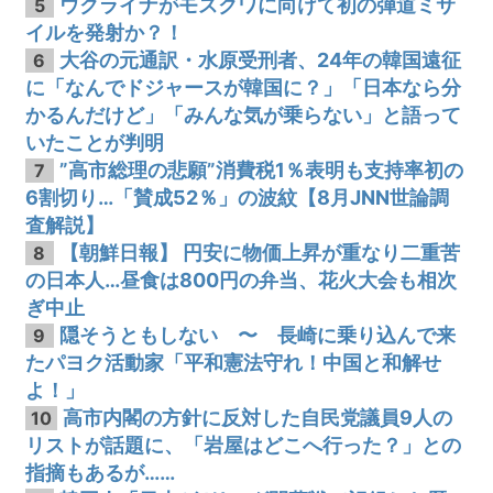
ウクライナがモスクワに向けて初の弾道ミサ
5
イルを発射か？！
大谷の元通訳・水原受刑者、24年の韓国遠征
6
に「なんでドジャースが韓国に？」「日本なら分
かるんだけど」「みんな気が乗らない」と語って
いたことが判明
”高市総理の悲願”消費税1％表明も支持率初の
7
6割切り…「賛成52％」の波紋【8月JNN世論調
査解説】
【朝鮮日報】 円安に物価上昇が重なり二重苦
8
の日本人…昼食は800円の弁当、花火大会も相次
ぎ中止
隠そうともしない 〜 長崎に乗り込んで来
9
たパヨク活動家「平和憲法守れ！中国と和解せ
よ！」
高市内閣の方針に反対した自民党議員9人の
10
リストが話題に、「岩屋はどこへ行った？」との
指摘もあるが……