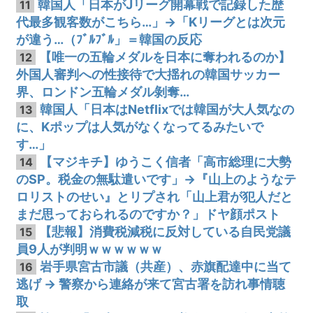
韓国人「日本がJリーグ開幕戦で記録した歴
11
代最多観客数がこちら…」→「Kリーグとは次元
が違う…（ﾌﾞﾙﾌﾞﾙ」＝韓国の反応
【唯一の五輪メダルを日本に奪われるのか】
12
外国人審判への性接待で大揺れの韓国サッカー
界、ロンドン五輪メダル剝奪…
韓国人「日本はNetflixでは韓国が大人気なの
13
に、Kポップは人気がなくなってるみたいで
す…」
【マジキチ】ゆうこく信者「高市総理に大勢
14
のSP。税金の無駄遣いです」→『山上のようなテ
ロリストのせい』とリプされ「山上君が犯人だと
まだ思っておられるのですか？」ドヤ顔ポスト
【悲報】消費税減税に反対している自民党議
15
員9人が判明ｗｗｗｗｗｗ
岩手県宮古市議（共産）、赤旗配達中に当て
16
逃げ → 警察から連絡が来て宮古署を訪れ事情聴
取