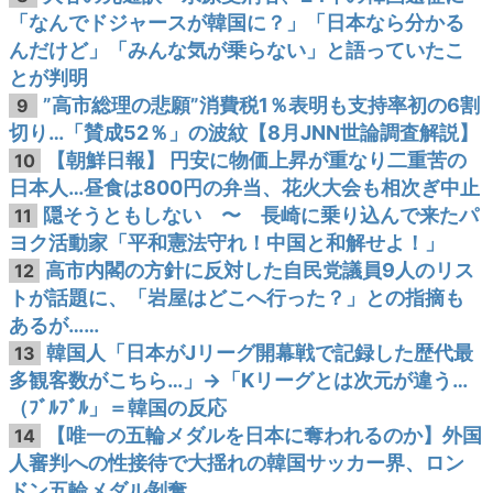
「なんでドジャースが韓国に？」「日本なら分かる
んだけど」「みんな気が乗らない」と語っていたこ
とが判明
”高市総理の悲願”消費税1％表明も支持率初の6割
9
切り…「賛成52％」の波紋【8月JNN世論調査解説】
【朝鮮日報】 円安に物価上昇が重なり二重苦の
10
日本人…昼食は800円の弁当、花火大会も相次ぎ中止
隠そうともしない 〜 長崎に乗り込んで来たパ
11
ヨク活動家「平和憲法守れ！中国と和解せよ！」
高市内閣の方針に反対した自民党議員9人のリス
12
トが話題に、「岩屋はどこへ行った？」との指摘も
あるが……
韓国人「日本がJリーグ開幕戦で記録した歴代最
13
多観客数がこちら…」→「Kリーグとは次元が違う…
（ﾌﾞﾙﾌﾞﾙ」＝韓国の反応
【唯一の五輪メダルを日本に奪われるのか】外国
14
人審判への性接待で大揺れの韓国サッカー界、ロン
ドン五輪メダル剝奪…