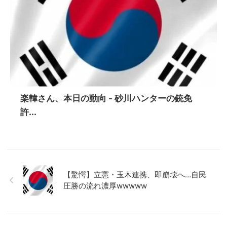
楽韓さん、本日の動向 - 砂川ハンターの銃免
許...
【驚愕】立憲・玉木連携、即崩壊へ…自民
圧勝の流れ濃厚wwwww