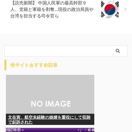
【読売新聞】 中国人民軍の最高幹部９
人、党籍と軍籍を剥奪…現役の政治局員や
台湾を担当する司令官ら
他サイトおすすめ記事
文在寅、航空未経験の娘婿を重役にして収賄
で起訴された