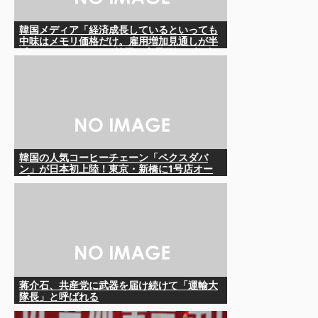
韓国メディア「経済成長しているといっても
中味はメモリ価格だけ。雇用増加見通しが半
減してしまった」……韓国の内需不況は根強
い状況っすね
韓国の人気コーヒーチェーン「ペクスダバ
ン」が日本初上陸！東京・新橋に1号店オー
プン
蒋介石、共産党に武器を届け続けて「運輸大
隊長」と呼ばれる