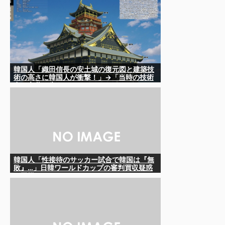
上げて日本を分析
韓国人「織田信長の安土城の復元図と建築技
術の高さに韓国人が衝撃！」→「当時の技術
力に言葉を失う‥」
韓国人「性接待のサッカー試合で韓国は『無
敗』…」日韓ワールドカップの審判買収疑惑
が再燃するか