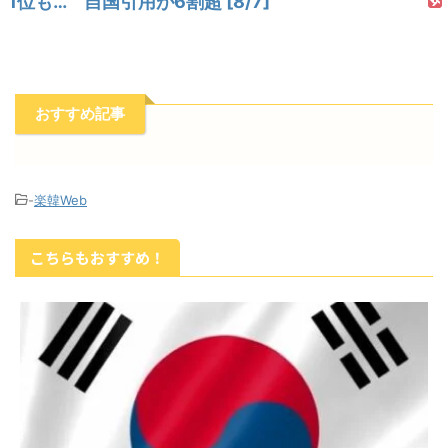
1位も… 自国引用が6割超 [8/7]
おすすめ記事
-
楽韓Web
こちらもおすすめ！