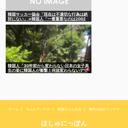
韓国サッカー協会「現在は不適切な行為は絶
対にない」→韓国人「一番重要なのは2002
年なのにそこは言及しないんだなｗｗｗ」
「責任逃れが本当にひどい・・・」
韓国人「30年前から変わらない日本の女子高
生の姿に韓国人が衝撃！何故変わらないデザ
インの制服や革靴を着用し続けるのか？」
ホーム
キムチアンテナ
我無ちゃんねる
海外の反応アンテナ
ほしゅにっぽん