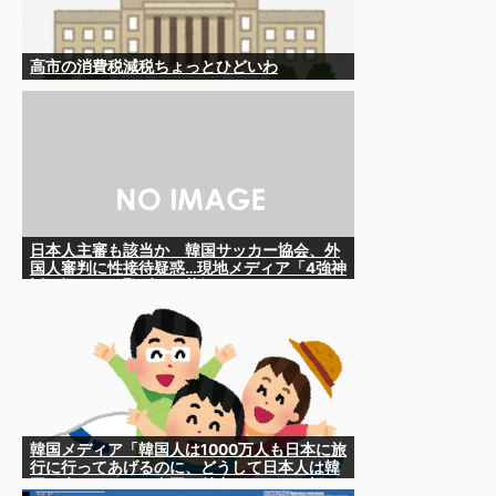
高市の消費税減税ちょっとひどいわ
日本人主審も該当か 韓国サッカー協会、外
国人審判に性接待疑惑…現地メディア「4強神
話も疑われる恥ずべき状況」
韓国メディア「韓国人は1000万人も日本に旅
行に行ってあげるのに、どうして日本人は韓
国に来ないのか」自国に魅力がないのを棚に