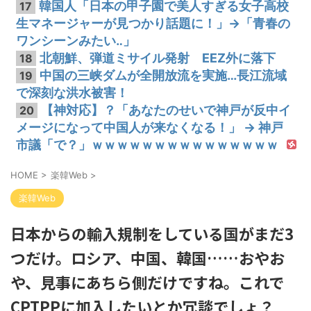
韓国人「日本の甲子園で美人すぎる女子高校
17
生マネージャーが見つかり話題に！」→「青春の
ワンシーンみたい‥」
北朝鮮、弾道ミサイル発射 EEZ外に落下
18
中国の三峡ダムが全開放流を実施…長江流域
19
で深刻な洪水被害！
【神対応】？「あなたのせいで神戸が反中イ
20
メージになって中国人が来なくなる！」 → 神戸
市議「で？」ｗｗｗｗｗｗｗｗｗｗｗｗｗｗｗ
HOME
>
楽韓Web
>
楽韓Web
日本からの輸入規制をしている国がまだ3
つだけ。ロシア、中国、韓国……おやお
や、見事にあちら側だけですね。これで
CPTPPに加入したいとか冗談でしょ？