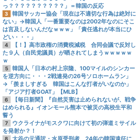
っ？？？？？？？？？？」＝韓国の反応
韓国サッカー協会「現在は不適切な行為は絶対に
3
ない」→韓国人「一番重要なのは2002年なのにそこ
は言及しないんだなｗｗｗ」「責任逃れが本当にひ
どい・・・」
【！】高市政権の消費税減税 合同会議で反対し
4
た９人（自民党議員）が晒されてしまうｗｗｗｗｗ
ｗ
韓国人「日本の村上宗隆、100マイルのシンカー
5
を逆方向に・・・2戦連発の26号ソロホームラン」
→「羨ましすぎる 韓国はこんな打者がいなのか」
「アジア打者GOAT」【MLB】
【毎日新聞】『自然災害は止められないが、戦争
6
はめられる』イオンモール熊本で被災の高校生平和
誓う
ウクライナがモスクワに向けて初の弾道ミサイル
7
を発射か？！
大谷の元通訳・水原受刑者、24年の韓国遠征に
8