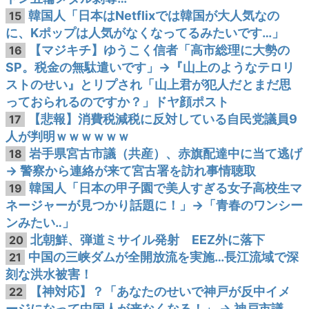
韓国人「日本はNetflixでは韓国が大人気なの
15
に、Kポップは人気がなくなってるみたいです…」
【マジキチ】ゆうこく信者「高市総理に大勢の
16
SP。税金の無駄遣いです」→『山上のようなテロリ
ストのせい』とリプされ「山上君が犯人だとまだ思
っておられるのですか？」ドヤ顔ポスト
【悲報】消費税減税に反対している自民党議員9
17
人が判明ｗｗｗｗｗｗ
岩手県宮古市議（共産）、赤旗配達中に当て逃げ
18
→ 警察から連絡が来て宮古署を訪れ事情聴取
韓国人「日本の甲子園で美人すぎる女子高校生マ
19
ネージャーが見つかり話題に！」→「青春のワンシー
ンみたい‥」
北朝鮮、弾道ミサイル発射 EEZ外に落下
20
中国の三峡ダムが全開放流を実施…長江流域で深
21
刻な洪水被害！
【神対応】？「あなたのせいで神戸が反中イメ
22
ージになって中国人が来なくなる！」 → 神戸市議